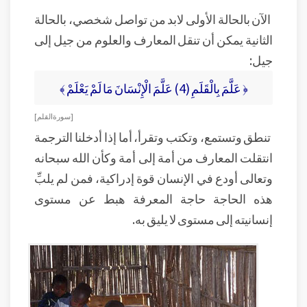
الآن بالحالة الأولى لابد من تواصل شخصي، بالحالة
الثانية يمكن أن تنقل المعارف والعلوم من جيل إلى
جيل:
﴿ عَلَّمَ بِالْقَلَمِ (4) عَلَّمَ الْإِنْسَانَ مَا لَمْ يَعْلَمْ ﴾
[ سورة القلم]
تنطق وتستمع، وتكتب وتقرأ، أما إذا أدخلنا الترجمة
انتقلت المعارف من أمة إلى أمة وكأن الله سبحانه
وتعالى أودع في الإنسان قوة إدراكية، فمن لم يلبِّ
هذه الحاجة حاجة المعرفة هبط عن مستوى
إنسانيته إلى مستوى لا يليق به.