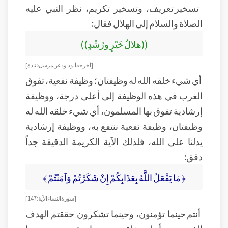
تسخير تعريف، وتسخير تكريم، نظر النبي عليه
الصلاة والسلام إلى الهلال فقال:
((هلالُ خَيْرٍ ورُشْدٍ))
[أخرجه أبو داود عن مرسل قتادة]
أي شيء خلقه الله له وظيفتان؛ وظيفة نفعية، تفوق
الغرب في هذه الوظيفة إلى أعلى درجة، ووظيفة
إرشادية تفوق بها المسلمون، أي شيء خلقه الله له
وظيفتان، وظيفة نفعية ننتفع به، ووظيفة إرشادية
يدلنا على الله، فلذلك الآية الكريمة الدقيقة جداً
دقق:
﴿ مَا يَفْعَلُ اللَّهُ بِعَذَابِكُمْ إِنْ شَكَرْتُمْ وَآمَنْتُمْ ﴾
[ سورة النساء الآية: 147]
أنتم حينما تؤمنون، وحينما تشكرون حققتم الهدف