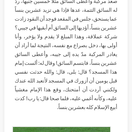
صعد مركبة وأعطى السائق مثلاً خمسين جنيهاً، ردّ
له السائق التتمة، عدها فإذا هي تزيد عشرين بنساً
عما يستحق، جلس في المقعد فوجد أن النقود زادت
عشرين بنساً، أؤديها إلى السائق أم أبقيها في جيبي؟
شركة عملاقة، وهذا المبلغ لا يقدم ولا يؤخر، وأنا
أولى بها، دخل بصراع مع نفسه، النتيجة لما أراد أن
يغادر المركبة مدّ يده إلى جيبه، وأعطى السائق
عشرين بنساً، فابتسم السائق! وقال له: ألست إمام
هذا المسجد؟ قال: بلى، قال: والله حدثت نفسي
قبل يومين أن أزورك في المسجد لأتعبد الله عندك
ولكنني أردت أن أمتحنك، وقع هذا الإمام مغشياً
عليه، وكأنه أغمي عليه، فلما صحا قال: يا رب! كدت
أبيع الإسلام كله بعشرين بنساً.