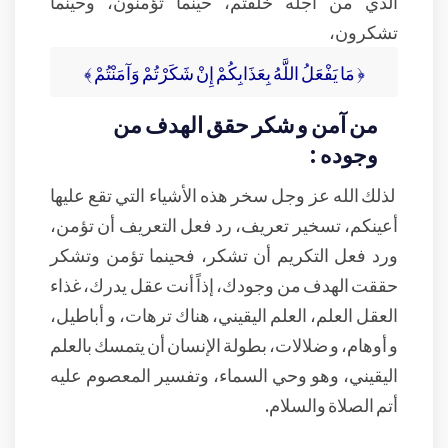
الذي من أجله خلقتم، حينما تؤمنون، وحينما
تشكرون،
﴿ مَا يَفْعَلُ اللَّهُ بِعَذَابِكُمْ إِنْ شَكَرْتُمْ وَآمَنْتُمْ ﴾
من آمن و شكر حقق الهدف من
وجوده :
لذلك الله عز وجل سخر هذه الأشياء التي تقع عليها
أعينكم، تسخير تعريف، رد فعل التعريف أن تؤمن،
ورد فعل التكريم أن تشكر، فحينما تؤمن وتشكر
حققت الهدف من وجودك، إذاً أنت عقل يدرك، غذاء
العقل العلم، العلم اليقيني، هناك ترهات، و أباطيل،
و أوهام، و ضلالات، بطولة الإنسان أن يتمسك بالعلم
اليقيني، وهو وحي السماء، وتفسير المعصوم عليه
أتم الصلاة والسلام.