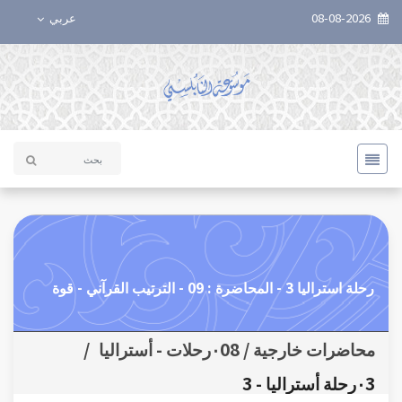
08-08-2026
عربي
رحلة استراليا 3 - المحاضرة : 09 - الترتيب القرآني - قوة
محاضرات خارجية / ٠08رحلات - أستراليا
/
٠3رحلة أستراليا - 3