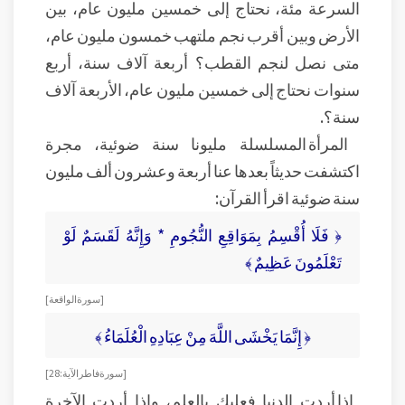
السرعة مئة، نحتاج إلى خمسين مليون عام، بين
الأرض وبين أقرب نجم ملتهب خمسون مليون عام،
متى نصل لنجم القطب؟ أربعة آلاف سنة، أربع
سنوات نحتاج إلى خمسين مليون عام، الأربعة آلاف
سنة؟.
المرأة المسلسلة مليونا سنة ضوئية، مجرة
اكتشفت حديثاً بعدها عنا أربعة وعشرون ألف مليون
سنة ضوئية اقرأ القرآن:
﴿ فَلَا أُقْسِمُ بِمَوَاقِعِ النُّجُومِ * وَإِنَّهُ لَقَسَمٌ لَوْ
تَعْلَمُونَ عَظِيمٌ ﴾
[ سورة الواقعة]
﴿ إِنَّمَا يَخْشَى اللَّهَ مِنْ عِبَادِهِ الْعُلَمَاءُ ﴾
[ سورة فاطر الآية: 28]
إذا أردت الدنيا فعليك بالعلم، وإذا أردت الآخرة