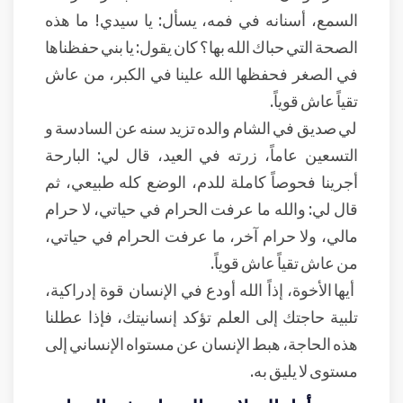
السمع، أسنانه في فمه، يسأل: يا سيدي! ما هذه
الصحة التي حباك الله بها؟ كان يقول: يا بني حفظناها
في الصغر فحفظها الله علينا في الكبر، من عاش
تقياً عاش قوياً.
لي صديق في الشام والده تزيد سنه عن السادسة و
التسعين عاماً، زرته في العيد، قال لي: البارحة
أجرينا فحوصاً كاملة للدم، الوضع كله طبيعي، ثم
قال لي: والله ما عرفت الحرام في حياتي، لا حرام
مالي، ولا حرام آخر، ما عرفت الحرام في حياتي،
من عاش تقياً عاش قوياً.
أيها الأخوة، إذاً الله أودع في الإنسان قوة إدراكية،
تلبية حاجتك إلى العلم تؤكد إنسانيتك، فإذا عطلنا
هذه الحاجة، هبط الإنسان عن مستواه الإنساني إلى
مستوى لا يليق به.