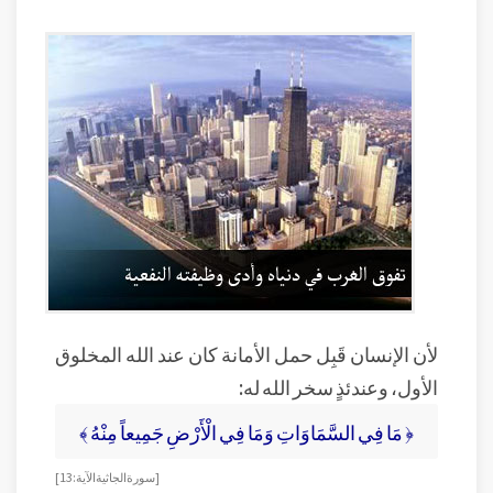
لأن الإنسان قَبِل حمل الأمانة كان عند الله المخلوق
الأول، وعندئذٍ سخر الله له:
﴿ مَا فِي السَّمَاوَاتِ وَمَا فِي الْأَرْضِ جَمِيعاً مِنْهُ ﴾
[ سورة الجاثية الآية: 13]