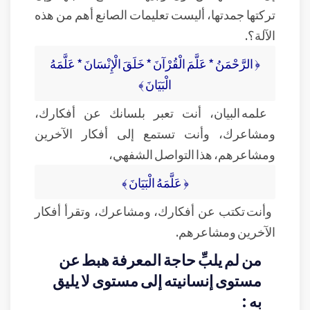
تركتها جمدتها، أليست تعليمات الصانع أهم من هذه
الآلة؟.
﴿ الرَّحْمَنُ * عَلَّمَ الْقُرْآنَ * خَلَقَ الْإِنْسَانَ * عَلَّمَهُ
الْبَيَانَ ﴾
علمه البيان، أنت تعبر بلسانك عن أفكارك،
ومشاعرك، وأنت تستمع إلى أفكار الآخرين
ومشاعرهم، هذا التواصل الشفهي،
﴿ عَلَّمَهُ الْبَيَانَ ﴾
وأنت تكتب عن أفكارك، ومشاعرك، وتقرأ أفكار
الآخرين ومشاعرهم.
من لم يلبِّ حاجة المعرفة هبط عن
مستوى إنسانيته إلى مستوى لا يليق
به :