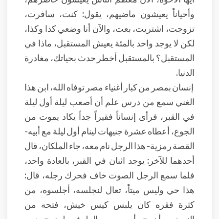
وأحياناً يعيشون ماضيهم، يقول: كنت، سافرت،
تزوجت، اشتريت، بعت، والآن أنا وضعي كذا وكذا،
لكن لا يوجد واحد بالمئة يعيش المستقبل، ماذا في
المستقبل؟ بالمستقبل أخطر حدث بحياتك، مغادرة
الدنيا.
إنسان بمصر من كبار أغنياء مصر توفاه الله، ابن هذا
الغني سمع من درس علم أن أصعب ليلة أول ليلة
في القبر، فرأى إنساناً فقيراً جداً يكاد يموت من
الجوع، أعطاه عشرة جنيهات لينام أول ليلة مع أبيه-
القصة رمزية- هذا الرجل نام معه، جاء الملكان، قال
أحدهما للآخر: يوجد اثنان في القبر، بالعادة واحد،
فلما سمع الرجل الصوت خاف فحرك رجله، قال:
هذا حي وليس ميتاً، تعال لنجلسه، أجلسوه، من
كثرة فقره كان يلبس كيس خيش، فتحه من
النصف، وأخرج رأسه، ومن الطرفين ليخرج يديه،