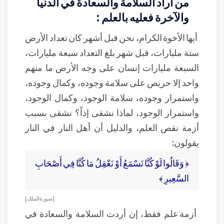
من أراد السلامة والسعادة في الدنيا
والآخرة فعليه بالعلم :
أيها الأخوة الكرام، نحن قبل أشهر كان تعداد الأرض
ستة مليارات، قبل شهر بلغ التعداد سبعة مليارات،
السبعة مليارات إنسان على وجه الأرض ما منهم
واحد إلا حريص على سلامة وجوده، وكمال وجوده،
واستمرار وجوده، سلامة الوجود، وكمال الوجود،
واستمرار الوجود، لماذا نشقى إذاً؟ نشقى بسبب
أزمة نقص العلم، والدليل أن أهل النار في النار
يقولون:
﴿ وَقَالُوا لَوْ كُنَّا نَسْمَعُ أَوْ نَعْقِلُ مَا كُنَّا فِي أَصْحَابِ
السَّعِيرِ ﴾
[ سورة الملك]
أزمة علم فقط، إن أردت السلامة والسعادة في