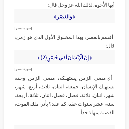
أيها الأخوة، لذلك الله عز وجل قال:
﴿ وَالْعَصْرِ ﴾
[ سورة العصر]
أقسم بالعصر، بهذا المخلوق الأول الذي هو زمن،
قال:
﴿ إِنَّ الْإِنْسَانَ لَفِي خُسْرٍ (2) ﴾
[ سورة العصر]
أي مضي الزمن يستهلكه، مضي الزمن وحده
يستهلك الإنسان، جمعة، اثنتان، ثلاث، أربع، شهر،
شهر، اثنان، ثلاثة، فصل، فصل، اثنان، ثلاثة، أربعة،
سنة، عشر سنوات عقد، كم عقد؟ يأتي ملك الموت،
القضية سهلة جداً.