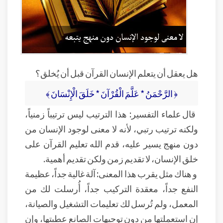
هل يعقل أن يتعلم الإنسان القرآن قبل أن يُخلق؟
﴿ الرَّحْمَنُ * عَلَّمَ الْقُرْآنَ * خَلَقَ الْإِنْسَانَ ﴾
قال علماء التفسير: هذا الترتيب ليس ترتيباً زمنياً،
ولكنه ترتيب رتبي، لأنه لا معنى لوجود الإنسان من
دون منهج يسير عليه، قدم الله تعليم القرآن على
خلق الإنسان، لا تقديم زمن ولكن تقديم أهمية.
و هناك مثل يقرب هذا المعنى: آلة غالية جداً، عظيمة
النفع جداً، معقدة التركيب جداً، أُرسلت لك من
المعمل، ولم تُرسل لك تعليمات التشغيل والصيانة،
إن استعملتها من دون توجيهات الصانع عطبتها، وإن