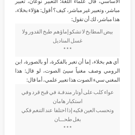
الأساسي، قال علماء اللغة: التعبير نوعان، تعبير
مباشر، وتعبير غير مباشر، كيف؟ أقول: هؤلاء بخلاء،
هذا مباشر، لك أن تقول:
بيض المطابخ لا تشكو إماؤهم
طبخ القدور ولا
غسل المناديل
* * *
أي هم بخلاء، إما أن تعبر بالفكرة، أو بالصورة، ابن
الرومي وصف مغنياً سيئ الصوت، لو قال: هذا
المغني سيء الصوت هذا تعبير علمي، أما قال:
عواء كلب على أوتار مندفـة
في قبح قرد وفي
استكبار هامان
وتحسب العين فكيه إذا اختلفا
عند التنغم فكي
بغل طحـــان
* * *