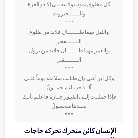
كل مخلوق يموت ولا يبقـــى إلا
ذو العزة
والـــــــجبروت
* * *
والليل مهما طــــــــال
فلابد من طلوع
الــــــــفجر
والعمر مهما طــــــــال
فلابد من نزول
الـــــــــقبر
* * *
وكل ابن أنثى وإن طـالت سلامته
يوماً علـى
آلــة حدبـاء مـحمــولُ
فإذا حملــت إلــى القبـور جنـازة
فاعلـم بأنـك
بعــدها مـحمـولُ
* * *
الإنسان كائن متحرك تحركه حاجات