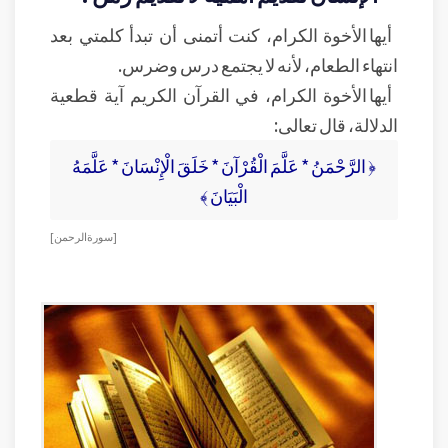
أيها الأخوة الكرام، كنت أتمنى أن تبدأ كلمتي بعد
انتهاء الطعام، لأنه لا يجتمع درس وضرس.
أيها الأخوة الكرام، في القرآن الكريم آية قطعية
الدلالة، قال تعالى:
﴿ الرَّحْمَنُ * عَلَّمَ الْقُرْآنَ * خَلَقَ الْإِنْسَانَ * عَلَّمَهُ
الْبَيَانَ ﴾
[ سورة الرحمن]