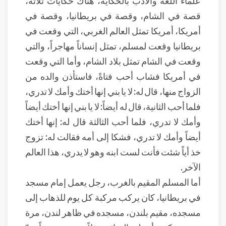
علماء اللغة والأدب بالحكاية، هناك حكايات ثلاثة،
قصة في الشام، وقصة في بريطانيا، وقصة في
أمريكا، أمريكا تمثل العالم الغربي، التي وقعت في
بريطانيا وقعت لمسلم، تمثل إنساناً مهاجراً، والتي
وقعت في الشام تمثل بلاد الشام، وأما التي وقعت
في أمريكا فشاب أحب فتاةً، فاستأذن والده من
الزواج منها، قال له: لا يا بني إنها أختك وأمك لا تدري،
فلما أحب الثانية، قال له أيضاً: لا يا بني إنها أختك أيضاً
وأمك لا تدري، فلما أحب الثالثة قال له: إنها أختك
أيضاً وأمك لا تدري، فشكا إلى أمه فقالت له: تزوج
خذ أياً شئت فأنت لست ابنه وهو لا يدري، هذا العالم
الآخر.
أما المسلم المقيم بالغرب، رجل يعمل إمام مسجد
في بريطانيا، كان يركب مركبة كل يوم للذهاب إلى
مسجده، مقيم بلندن، مسجده في ظاهر لندن، مرة