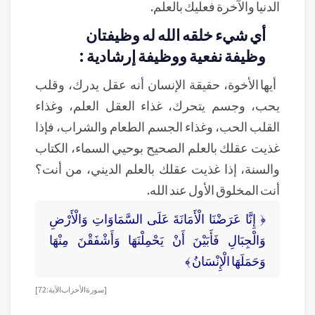
الدنيا والآخرة فعليك بالعلم.
أي شيء خلقه الله له وظيفتان
وظيفة نفعية ووظيفة إرشادية :
أيها الأخوة، حقيقة الإنسان أنه عقل يدرك، وقلب
يحب، وجسم يتحرك، غذاء العقل العلم، وغذاء
القلب الحب، وغذاء الجسم الطعام والشراب، فإذا
غذيت عقلك بالعلم الصحيح بوحيي السماء، الكتاب
والسنة، إذا غذيت عقلك بالعلم الديني، من أنت؟
أنت المخلوق الأول عند الله.
﴿ إِنَّا عَرَضْنَا الْأَمَانَةَ عَلَى السَّمَاوَاتِ وَالْأَرْضِ
وَالْجِبَالِ فَأَبَيْنَ أَنْ يَحْمِلْنَهَا وَأَشْفَقْنَ مِنْهَا
وَحَمَلَهَا الْإِنْسَانُ ﴾
[ سورة الأحزاب الآية: 72]