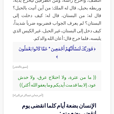
وربطه بحبل، قال له الملك: من أين أتيت بالحبل؟
قال له: من البستان، قال له: كيف دخلت إلى
البستان؟ لم يعرف الجواب فضربوه ضرباَ شديداً،
كيف دخل إلى البستان، غير الحبل، غير الكيس الذي
يلبسه، فلما خرج قال: أعان الله والدكم.
﴿ فَوَرَبِّكَ لَنَسْأَلَنَّهُمْ أَجْمَعِينَ * عَمَّا كَانُوا يَعْمَلُونَ
﴾
[سورة الحجر]
(( ما من عثرة، ولا اختلاج عرق، ولا خدش
عود، إلا بما قدمت أيديكم وما يعفو الله أكثر))
[ أخرجه ابن عساكر عن البراء ]
الإنسان بضعة أيام كلما انقضى يوم
انقضى بضع منه :