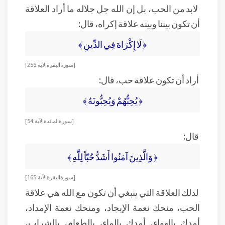
لابد من الحب، بل إن الله جل جلاله ما أراد العلاقة
أن تكون بيننا وبينه علاقة إكراه، قال:
﴿ لَا إِكْرَاهَ فِي الدِّينِ ﴾
[ سورة البقرة الآية: 256]
أراد أن تكون علاقة حب، قال:
﴿ يُحِبُّهُمْ وَيُحِبُّونَهُ ﴾
[سورة المائدة الآية:54]
قال:
﴿ وَالَّذِينَ آمَنُوا أَشَدُّ حُبّاً لِلَّهِ ﴾
[ سورة البقرة الآية: 165]
لذلك العلاقة التي ينبغي أن تكون مع الله هي علاقة
الحب، منحك نعمة الإيجاد، ومنحك نعمة الإمداد،
أمدك بالهواء، أمدك بالماء، بالطعام، بالشراب،