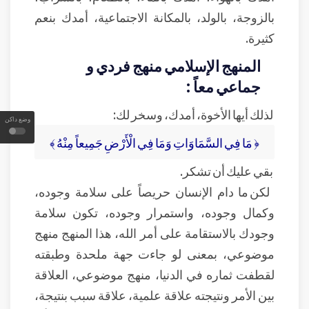
بالزوجة، بالولد، بالمكانة الاجتماعية، أمدك بنعم
كثيرة.
المنهج الإسلامي منهج فردي و
جماعي معاً :
لذلك أيها الأخوة، أمدك، وسخر لك:
وضع داكن
﴿ مَا فِي السَّمَاوَاتِ وَمَا فِي الْأَرْضِ جَمِيعاً مِنْهُ ﴾
بقي عليك أن تشكر.
لكن ما دام الإنسان حريصاً على سلامة وجوده،
وكمال وجوده، واستمرار وجوده، تكون سلامة
وجودك بالاستقامة على أمر الله، هذا المنهج منهج
موضوعي، بمعنى لو جاءت جهة ملحدة وطبقته
لقطفت ثماره في الدنيا، منهج موضوعي، العلاقة
بين الأمر ونتيجته علاقة علمية، علاقة سبب بنتيجة،