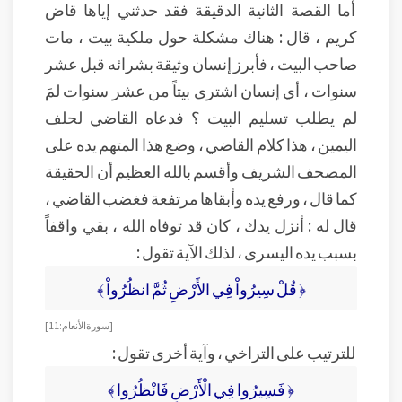
أما القصة الثانية الدقيقة فقد حدثني إياها قاض
كريم ، قال : هناك مشكلة حول ملكية بيت ، مات
صاحب البيت ، فأبرز إنسان وثيقة بشرائه قبل عشر
سنوات ، أي إنسان اشترى بيتاً من عشر سنوات لمَ
لم يطلب تسليم البيت ؟ فدعاه القاضي لحلف
اليمين ، هذا كلام القاضي ، وضع هذا المتهم يده على
المصحف الشريف وأقسم بالله العظيم أن الحقيقة
كما قال ، ورفع يده وأبقاها مرتفعة فغضب القاضي ،
قال له : أنزل يدك ، كان قد توفاه الله ، بقي واقفاً
بسبب يده اليسرى ، لذلك الآية تقول :
﴿ قُلْ سِيرُواْ فِي الأَرْضِ ثُمَّ انظُرُواْ ﴾
[ سورة الأنعام: 11 ]
للترتيب على التراخي ، وآية أخرى تقول :
﴿ فَسِيرُوا فِي الْأَرْضِ فَانْظُرُوا ﴾