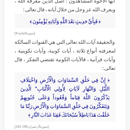
أيها الأخوة المشاهدون ؛ أصل الدين معرفة الله ،
ويعرف الله عز وجل من خلال آياته ، قال تعالى :
﴿ فَبِأَيِّ حَدِيثٍ بَعْدَ اللَّهِ وَآيَاتِهِ يُؤْمِنُونَ ﴾
[ سورة الجاثية:6 ]
والحقيقة آيات الله تعالى التي هي القنوات السالكة
لمعرفته أنواع ثلاثة ، آيات كونية، وآيات تكوينية ،
وآيات قرآنية ، فالآيات الكونية تقتضي التفكر ، قال
تعالى :
﴿ إِنَّ فِي خَلْقِ السَّمَاوَاتِ وَالْأَرْضِ وَاخْتِلَافِ
اللَّيْلِ وَالنَّهَارِ لَآيَاتٍ لِأُولِي الْأَلْبَابِ* الَّذِينَ
يَذْكُرُونَ اللَّهَ قِيَاماً وَقُعُوداً وَعَلَى جُنُوبِهِمْ
وَيَتَفَكَّرُونَ فِي خَلْقِ السَّمَاوَاتِ وَالْأَرْضِ رَبَّنَا مَا
خَلَقْتَ هَذَا بَاطِلاً سُبْحَانَكَ فَقِنَا عَذَابَ النَّارِ ﴾
[ سورة آل عمران: 190-191 ]