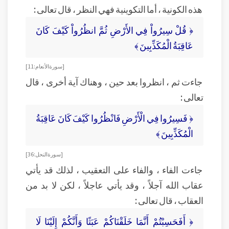
هذه الكونية ، أما التكوينية فهي النظر ، قال تعالى :
﴿ قُلْ سِيرُواْ فِي الأَرْضِ ثُمَّ انظُرُواْ كَيْفَ كَانَ
عَاقِبَةُ الْمُكَذِّبِينَ ﴾
[ سورة الأنعام: 11 ]
جاءت ثم ، انظروا بعد حين ، وهناك آية أخرى ، قال
تعالى :
﴿ فَسِيرُوا فِي الْأَرْضِ فَانْظُرُوا كَيْفَ كَانَ عَاقِبَةُ
الْمُكَذِّبِينَ ﴾
[ سورة النحل : 36]
جاءت الفاء ، والفاء على التعقيب ، لذلك قد يأتي
عقاب الله آجلاً ، وقد يأتي عاجلاً ، لكن لا بد من
العقاب ، قال تعالى :
﴿ أَفَحَسِبْتُمْ أَنَّمَا خَلَقْنَاكُمْ عَبَثًا وَأَنَّكُمْ إِلَيْنَا لَا