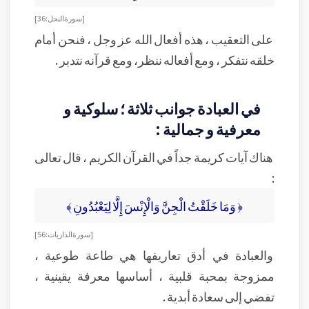
[ سورة النحل : 36]
على التعقيب ، هذه أفعال الله عز وجل ، فنحن أمام
خلقه نتفكر ، ومع أفعاله ننظر، ومع قرآنه نتدبر .
في العبادة جوانب ثلاثة ؛ سلوكية و
معرفية و جمالية :
هناك آيات كريمة جداً في القرآن الكريم ، قال تعالى
:
﴿ وَمَا خَلَقْتُ الْجِنَّ وَالْإِنْسَ إِلَّا لِيَعْبُدُونِ ﴾
[ سورة الذاريات: 56]
والعبادة في أدق تعاريفها هي طاعة طوعية ،
ممزوجة بمحبة قلبية ، أساسها معرفة يقينية ،
تفضي إلى سعادة أبدية .