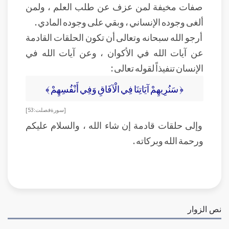
صفات مخيفة لمن عزف عن طلب العلم ، ولمن
ألغى وجوده الإنساني ، وبقي على وجوده المادي .
أرجو الله سبحانه وتعالى أن تكون الحلقات القادمة
عن آيات الله في الأكوان ، وعن آيات الله في
الإنسان تنفيذاً لقوله تعالى :
﴿ سَنُرِيهِمْ آيَاتِنَا فِي الْآفَاقِ وَفِي أَنْفُسِهِمْ ﴾
[ سورة فصلت: 53 ]
وإلى حلقات قادمة إن شاء الله ، والسلام عليكم
ورحمة الله وبركاته .
نص الزوار