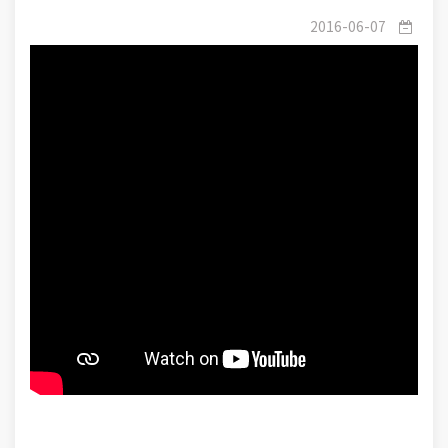
القنوات السالكة لمعرفته ثلاثة آيات كونية وآيات تكوينية
2016-06-07
وآيات قرآنية