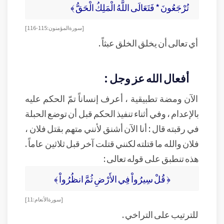
تُرْجَعُونَ * فَتَعَالَى اللَّهُ الْمَلِكُ الْحَقُّ ﴾
[ سورة المؤمنون : 115-116]
أي تعالى أن يخلق الخلق عبثاً .
أفعال الله عز وجل :
الآن ومضة تطبيقية ، أعرف إنساناً تمّ الحكم عليه
بالإعدام ، وفي أثناء تنفيذ الحكم قبل أن توضع الحبلة
في رقبته قال : أنا الآن أشنق لأنني متهم بقتل فلان ،
فلان والله ما قتلته لكنني قتلت آخر قبل ثلاثين عاماً .
هذه تنطبق على قوله تعالى :
﴿ قُلْ سِيرُواْ فِي الأَرْضِ ثُمَّ انظُرُواْ ﴾
[ سورة الأنعام: 11 ]
للترتيب على التراخي .