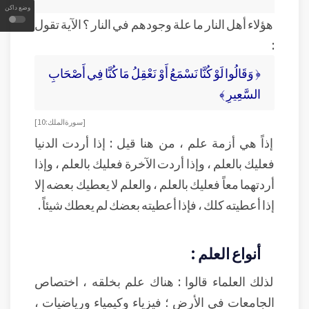
وضع داكن
هؤلاء أهل النار ما علة وجودهم في النار ؟ الآية تقول
:
﴿ وَقَالُوا لَوْ كُنَّا نَسْمَعُ أَوْ نَعْقِلُ مَا كُنَّا فِي أَصْحَابِ
السَّعِيرِ ﴾
[ سورة الملك : 10]
إذاً هي أزمة علم ، من هنا قيل : إذا أردت الدنيا
فعليك بالعلم ، وإذا أردت الآخرة فعليك بالعلم ، وإذا
أردتهما معاً فعليك بالعلم ، والعلم لا يعطيك بعضه إلا
إذا أعطيته كلك ، فإذا أعطيته بعضك لم يعطك شيئاً .
أنواع العلم :
لذلك العلماء قالوا : هناك علم بخلقه ، اختصاص
الجامعات في الأرض ؛ فيزياء وكيمياء ورياضيات ،