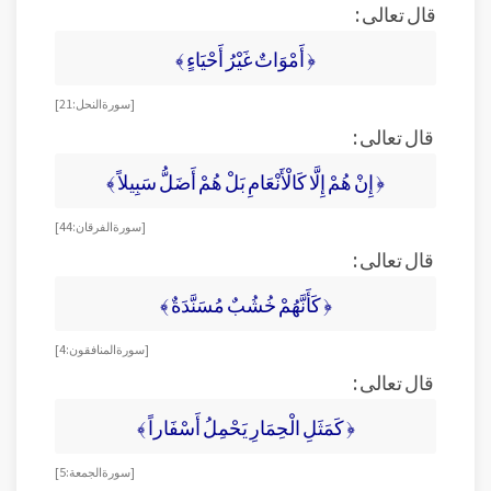
قال تعالى :
﴿ أَمْوَاتٌ غَيْرُ أَحْيَاءٍ ﴾
[ سورة النحل: 21 ]
قال تعالى :
﴿ إِنْ هُمْ إِلَّا كَالْأَنْعَامِ بَلْ هُمْ أَضَلُّ سَبِيلاً ﴾
[ سورة الفرقان : 44]
قال تعالى :
﴿ كَأَنَّهُمْ خُشُبٌ مُسَنَّدَةٌ ﴾
[ سورة المنافقون: 4 ]
قال تعالى :
﴿ كَمَثَلِ الْحِمَارِ يَحْمِلُ أَسْفَاراً ﴾
[ سورة الجمعة: 5 ]