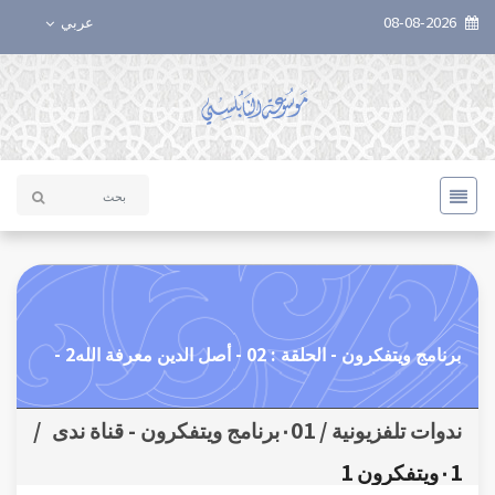
08-08-2026
عربي
برنامج ويتفكرون - الحلقة : 02 - أصل الدين معرفة الله2 -
ندوات تلفزيونية / ٠01برنامج ويتفكرون - قناة ندى
/
٠1ويتفكرون 1