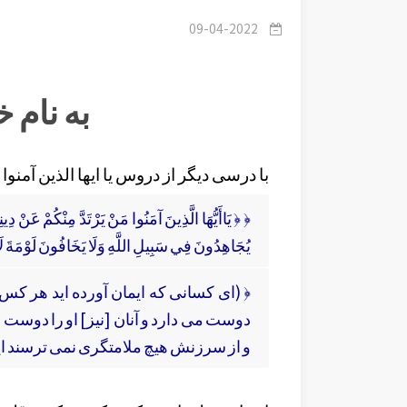
09-04-2022
به نام 
با درسی دیگر از دروس یا ایها الذین آمنو
﴿ ﴿ يَاأَيُّهَا الَّذِينَ آمَنُوا مَنْ يَرْتَدَّ مِنْكُمْ عَنْ دِي
يُجَاهِدُونَ فِي سَبِيلِ اللَّهِ وَلَا يَخَافُونَ لَوْمَةَ لَائِم
﴿ (اى كسانى كه ايمان آورده‏ ايد هر كس 
دوست مى دارد و آنان [نيز] او را دوست دا
و از سرزنش هيچ ملامتگرى نمى‏ ترسند ا