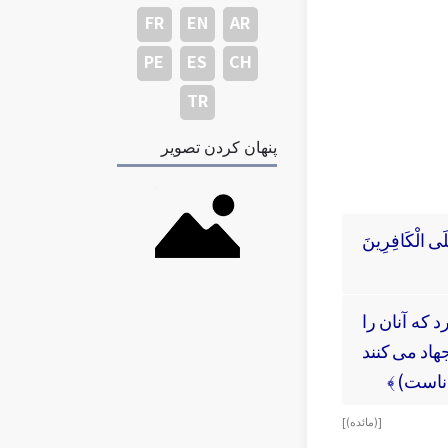
FR
EN
AR
PE
ES
CH
TR
پنهان کردن تصویر
 عَلَى الْكَافِرِينَ
 كه آنان را
هاد مى كنند
ناست) ﴾
[ (مائده) ]