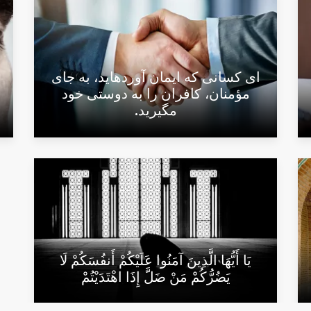
اى كسانى كه ايمان آورده‏ايد، به جاى
مؤمنان، كافران را به دوستى خود
مگيريد.
يَا أَيُّهَا الَّذِينَ آمَنُوا عَلَيْكُمْ أَنفُسَكُمْ لَا
يَضُرُّكُمْ مَنْ ضَلَّ إِذَا اهْتَدَيْتُمْ