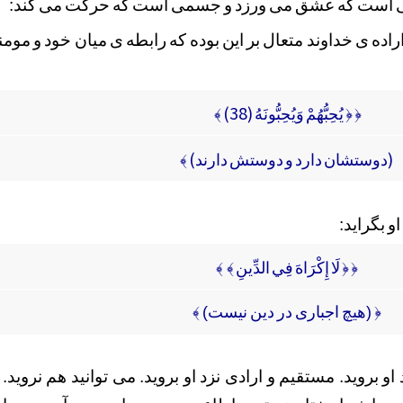
بی است که عشق می ورزد و جسمی است که حرکت می کند:
اده ی خداوند متعال بر این بوده که رابطه ی میان خود و مومن
﴿ ﴿ يُحِبُّهُمْ وَيُحِبُّونَهُ (38) ﴾
(دوستشان دارد و دوستش دارند) ﴾
او بگراید:
﴿ ﴿ لَا إِكْرَاهَ فِي الدِّينِ ﴾ ﴾
﴿ (هیچ اجباری در دین نیست) ﴾
و بروید. مستقیم و ارادی نزد او بروید. می توانید هم نروید. ن