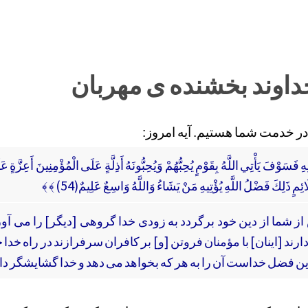
خداوند بخشنده ی مهربان
ا در خدمت شما هستیم. آیه امروز:
نِهِ فَسَوْفَ يَأْتِي اللَّهُ بِقَوْمٍ يُحِبُّهُمْ وَيُحِبُّونَهُ أَذِلَّةٍ عَلَى الْمُؤْمِنِينَ أَعِزَّةٍ
ٍ ذَلِكَ فَضْلُ اللَّهِ يُؤْتِيهِ مَنْ يَشَاءُ وَاللَّهُ وَاسِعٌ عَلِيمٌ(54) ﴾ ﴾
از شما از دين خود برگردد به زودى خدا گروهى [ديگر] را مى ‏آورد
رند [اينان] با مؤمنان فروتن [و] بر كافران سرفرازند در راه خدا ج
ين فضل خداست آن را به هر كه بخواهد مى‏ دهد و خدا گشايشگر دا