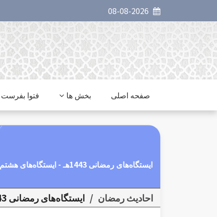
08-08-2026
صفحه اصلی
بخش ها
فتوا بفرست
ایستگاه‌های رمضانی 1443هـ - ایستگاه‌های هشتم: يَاأَيُّهَا الَّذِينَ آمَنُوا مَنْ يَرْتَدَّ مِنْكُمْ عَنْ دِينِهِ
احاديث رمضان
/
ایستگاه‌های رمضانی 1443هـ