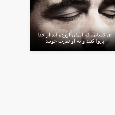
اى كسانى كه ايمان آورده‏ ايد از خدا
پروا كنيد و به او تقرب جوييد