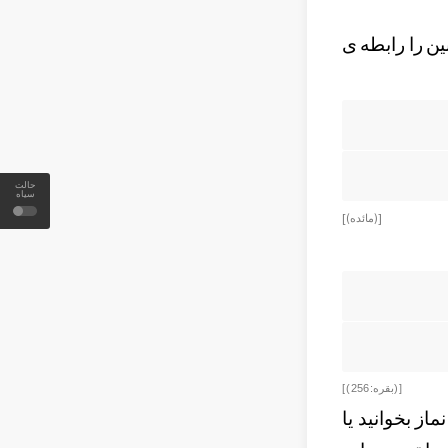
ین را رابطه ی
حالت
سیاه
[ (مائده) ]
[ (بقره: 256 ) ]
ماز بخوانید یا