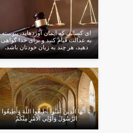
اى كسانى كه ايمان آورده‏ايد، پيوسته
به عدالت قيام كنيد و براى خدا گواهى
دهيد، هر چند به زيان خودتان باشد.
يَا أَيُّهَا الَّذِينَ آمَنُوا أَطِيعُوا اللَّهَ وَأَطِيعُوا
الرَّسُولَ وَأُوْلِي الْأَمْرِ مِنْكُمْ