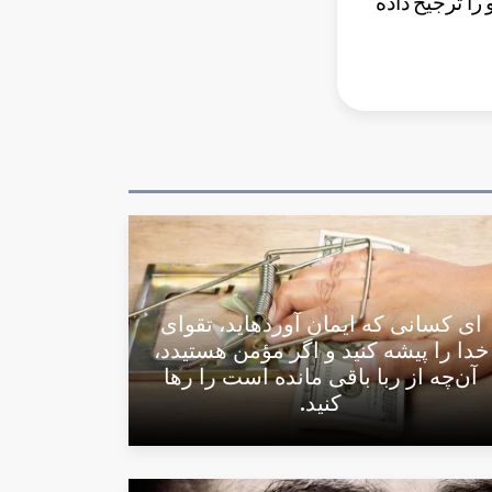
را ترجیح داده
اى كسانى كه ايمان آورده‏ايد، تقوای
خدا را پیشه كنيد و اگر مؤمن هستیدد،
آن‌چه از ربا باقى مانده است را رها
کنید.