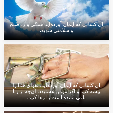
اى کسانی که ایمان آورده‌اید همگی وارد صلح
و سلامتی شوید.
اى كسانى كه ايمان آورده‏ايد، تقوای خدا را
پیشه كنيد و اگر مؤمن هستیدد، آن‌چه از ربا
باقى مانده است را رها کنید.