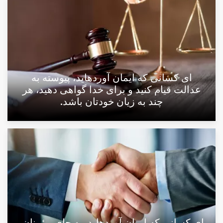
اى كسانى كه ايمان آورده‏ايد، پيوسته به
عدالت قيام كنيد و براى خدا گواهى دهيد، هر
چند به زيان خودتان باشد.
اى كسانى كه ايمان آورده‏ايد، به جاى مؤمنان،