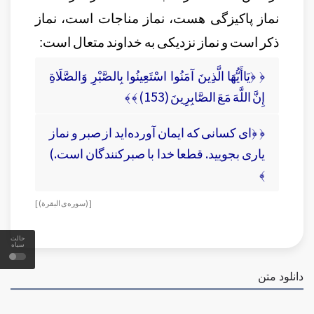
نماز پاکیزگی هست، نماز مناجات است، نماز
ذکر است و نماز نزدیکی به خداوند متعال است:
﴿ ﴿يَاأَيُّهَا الَّذِينَ آمَنُوا اسْتَعِينُوا بِالصَّبْرِ وَالصَّلَاةِ
إِنَّ اللَّهَ مَعَ الصَّابِرِينَ (153) ﴾ ﴾
﴿ ﴿ای کسانی که ایمان آورده‌اید از صبر و نماز
یاری بجویید. قطعا خدا با صبرکنندگان است.)
﴾
[ (سوره‌ی البقرة) ]
حالت
سیاه
دانلود متن