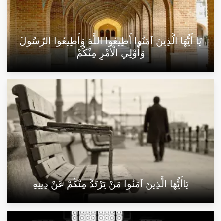
يَا أَيُّهَا الَّذِينَ آمَنُوا أَطِيعُوا اللَّهَ وَأَطِيعُوا الرَّسُولَ
وَأُوْلِي الْأَمْرِ مِنْكُمْ
يَاأَيُّهَا الَّذِينَ آمَنُوا مَنْ يَرْتَدَّ مِنْكُمْ عَنْ دِينِهِ