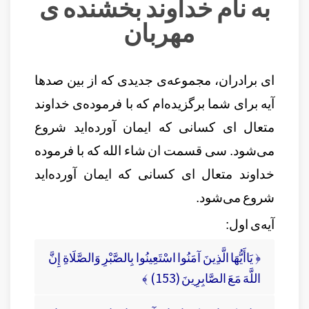
به نام خداوند بخشنده ی
مهربان
ای برادران،
مجموعه‌ی جدیدی که از بین صدها
آیه برای شما برگزیده‌ام که با فرموده‌ی خداوند
متعال ای کسانی که ایمان آورده‌اید شروع
می‌شود. سی قسمت ان شاء الله که با فرموده
خداوند متعال ای کسانی که ایمان آورده‌اید
شروع می‌شود.
آیه‌ی اول:
﴿ يَاأَيُّهَا الَّذِينَ آمَنُوا اسْتَعِينُوا بِالصَّبْرِ وَالصَّلَاةِ إِنَّ
اللَّهَ مَعَ الصَّابِرِينَ (153) ﴾