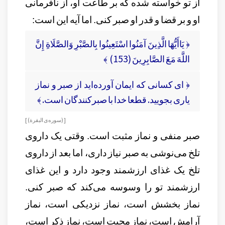
از تو خواسته شده که بر طاعت او، از نافرمانی
او و بر قضا و قدر او صبر کنی. اما آیه این است:
﴿ يَاأَيُّهَا الَّذِينَ آمَنُوا اسْتَعِينُوا بِالصَّبْرِ وَالصَّلَاةِ إِنَّ
اللَّهَ مَعَ الصَّابِرِينَ (153) ﴾
﴿ ای کسانی که ایمان آورده‌اید از صبر و نماز
یاری بجویید. قطعا خدا با صبرکنندگان است. ﴾
[ (سوره‌ی البقرة) ]
صبر منفی و نماز مثبت است. وقتی یک داروی
تلخ می‌نوشی به صبر نیاز داری، اما بعد از داروی
تلخ یک غذای ارزشمند وجود دارد و این غذای
ارزشمند تو را وسوسه می‌کند که صبر کنی.
نماز بخشش است، نماز نزدیکی است، نماز
آرامش است، نماز محبت است، نماز ذکر است،