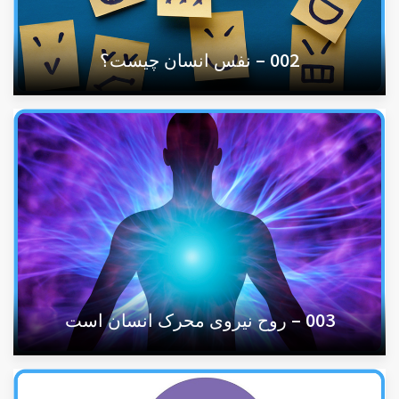
002 – نفس انسان چیست؟
003 – روح نیروی محرک انسان است