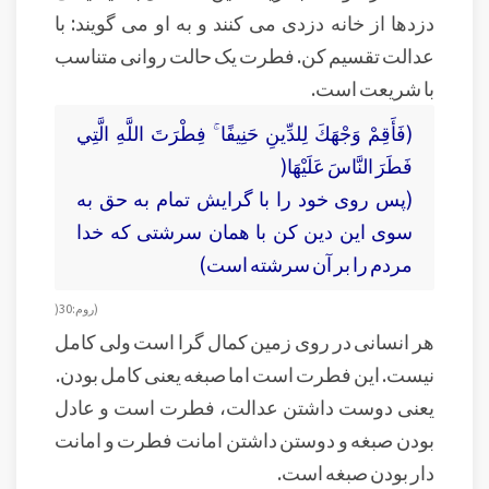
دزدها از خانه دزدی می کنند و به او می گویند: با
عدالت تقسیم کن. فطرت یک حالت روانی متناسب
با شریعت است.
(فَأَقِمْ وَجْهَكَ لِلدِّينِ حَنِيفًا ۚ فِطْرَتَ اللَّهِ الَّتِي
فَطَرَ النَّاسَ عَلَيْهَا(
(پس روى خود را با گرايش تمام به حق به
سوى اين دين كن با همان سرشتى كه خدا
مردم را بر آن سرشته است)
(روم:30(
هر انسانی در روی زمین کمال گرا است ولی کامل
نیست. این فطرت است اما صبغه یعنی کامل بودن.
یعنی دوست داشتن عدالت، فطرت است و عادل
بودن صبغه و دوستن داشتن امانت فطرت و امانت
دار بودن صبغه است.