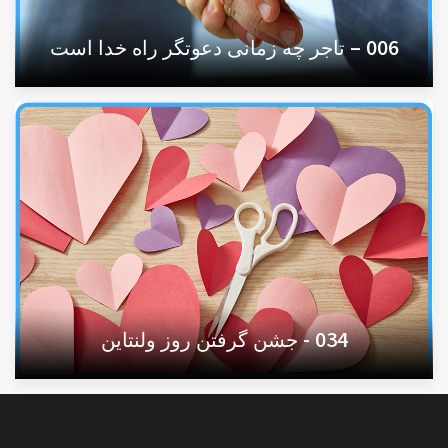
006 – تاجر چه زمانی دعوتگر راه خدا است
034 - جشن گرفتن روز ولنتاین