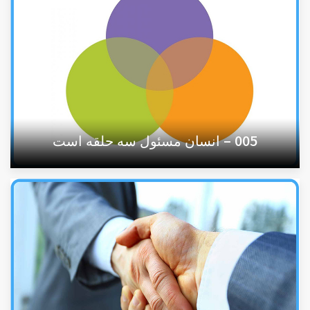
005 – انسان مسئول سه حلقه است