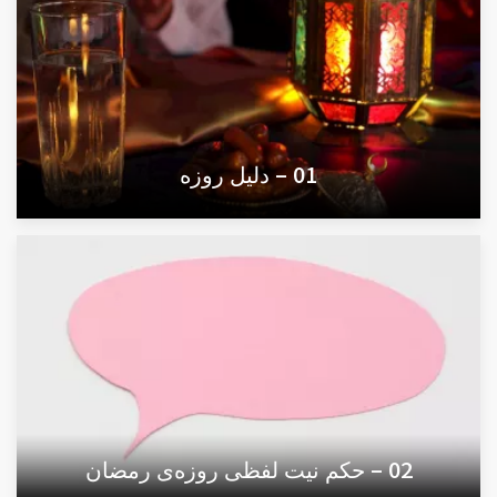
01 – دلیل روزه
02 – حکم نیت لفظی روزه‌ی رمضان