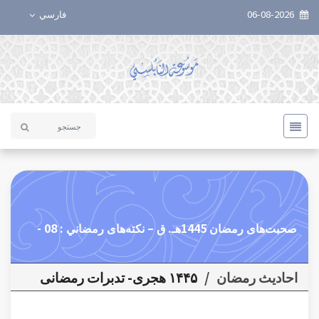
06-08-2026
فارسي
صحبت‌های رمضان 1445هـ. ق – نکته‌های رمضاني : 08 -
احاديث رمضان
/
۱۴۴۵ هجری- تدبرات رمضانی