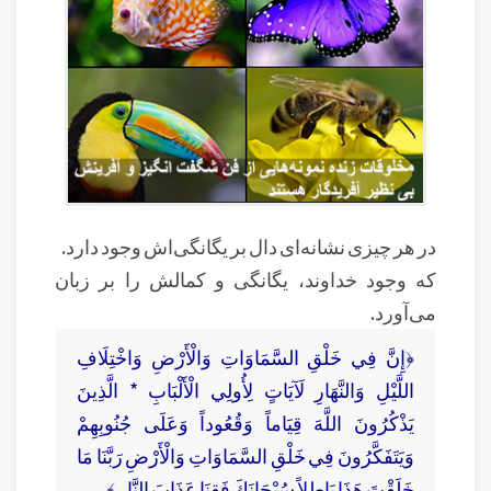
در هر چیزی نشانه‌ای دال بر یگانگی‌اش وجود دارد.
که وجود خداوند، یگانگی و کمالش را بر زبان
می‌آورد.
﴿إِنَّ فِي خَلْقِ السَّمَاوَاتِ وَالْأَرْضِ وَاخْتِلَافِ
اللَّيْلِ وَالنَّهَارِ لَآيَاتٍ لِأُولِي الْأَلْبَابِ * الَّذِينَ
يَذْكُرُونَ اللَّهَ قِيَاماً وَقُعُوداً وَعَلَى جُنُوبِهِمْ
وَيَتَفَكَّرُونَ فِي خَلْقِ السَّمَاوَاتِ وَالْأَرْضِ رَبَّنَا مَا
خَلَقْتَ هَذَا بَاطِلاً سُبْحَانَكَ فَقِنَا عَذَابَ النَّارِ ﴾