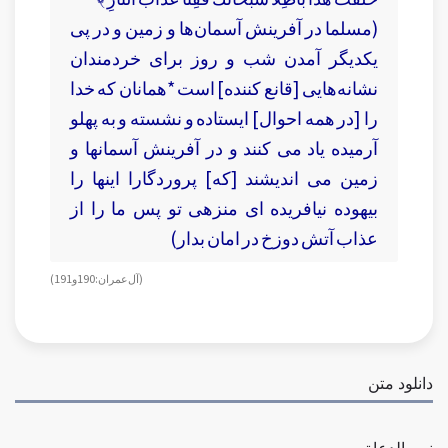
(مسلما در آفرينش آسمان‌ها و زمين و در پى
يكديگر آمدن شب و روز براى خردمندان
نشانه‏‌هايى [قانع كننده] است *همانان كه خدا
را [در همه احوال] ايستاده و نشسته و به پهلو
آرميده ياد مى كنند و در آفرينش آسمانها و
زمين مى‏ انديشند [كه] پروردگارا اينها را
بيهوده نيافريده‏ اى منزهى تو پس ما را از
عذاب آتش دوزخ در امان بدار)
(آل عمران: 190و191)
دانلود متن
نص الدعاة