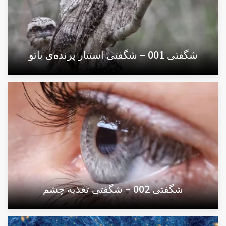
شگفتی 001 – شگفتی استتار پرنده‌ی باتو
شگفتی 002 – شگفتی تغذیه چشم