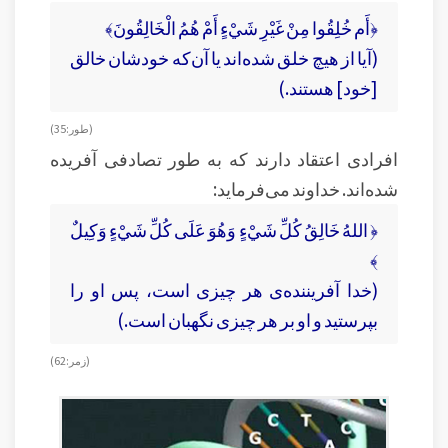
﴿أَم خُلِقُوا مِنْ غَيْرِ شَيْءٍ أَمْ هُمُ الْخَالِقُونَ﴾
(آيا از هيچ خلق شده‏‌اند يا آن‌كه خودشان خالق
[خود] هستند.)
(طور: 35)
افرادی اعتقاد دارند که به طور تصادفی آفریده
شده‌اند. خداوند می‌فرماید:
﴿ اللهُ خَالِقُ كُلِّ شَيْءٍ وَهُوَ عَلَى كُلِّ شَيْءٍ وَكِيلٌ
﴾
(خدا آفريننده‌ی هر چيزى است، پس او را
بپرستيد و او بر هر چيزى نگهبان است.)
(زمر: 62)