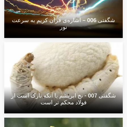
شگفتی 006 – اشاره‌ی قرآن کریم به سرعت
نور
شگفتی 007 - نخ ابریشم با آنکه نازک است از
فولاد محکم تر است