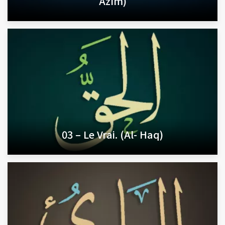
Azîm)
03 – Le Vrai. (Al- Haq)