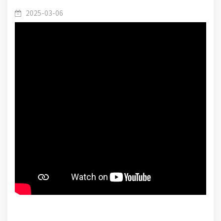
d’Allah : 06 – Le Souverain, Le Roi (Al-Malik).
Beaux Noms d’Allah
2025-03-06