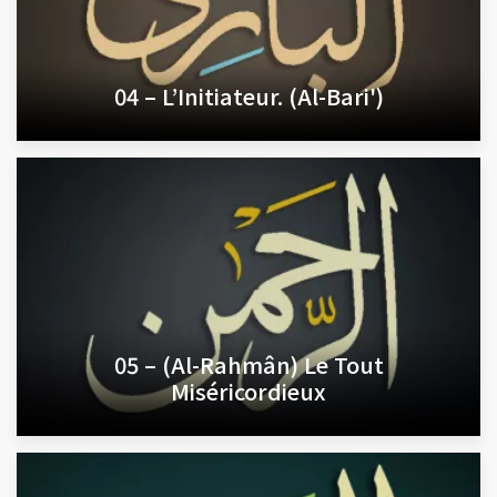
04 – L’Initiateur. (Al-Bari')
05 – (Al-Rahmân) Le Tout
Miséricordieux