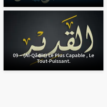
09 – (Al-Qâdiir) Le Plus Capable , Le
Tout-Puissant.
Site de l’encyclopédie Nabulsi des sciences islamiques-