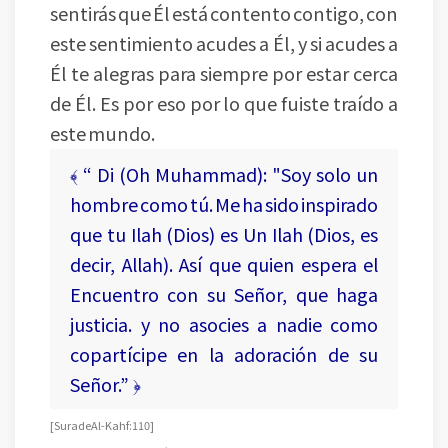
sentirás que Él está contento contigo, con
este sentimiento acudes a Él, y si acudes a
Él te alegras para siempre por estar cerca
de Él. Es por eso por lo que fuiste traído a
este mundo.
﴾ “ Di (Oh Muhammad): "Soy solo un
hombre como tú. Me ha sido inspirado
que tu Ilah (Dios) es Un Ilah (Dios, es
decir, Allah). Así que quien espera el
Encuentro con su Señor, que haga
justicia. y no asocies a nadie como
copartícipe en la adoración de su
Señor.” ﴿
[ Sura de Al-Kahf: 110 ]