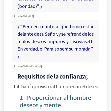
(bondad)”. ﴿
[ Sura de Al-Lail:5 ]
﴾ “Pero en cuanto al que temió estar
delante de su Señor, y se refrenó de los
malos deseos impuros y lascivias.41.
En verdad, el Paraíso será su morada.”
﴿
[ Sura de Al-Nazi'aat: 40 ]
Requisitos de la confianza;
llah había provisto al hombre con el deseo
1- Proporcionar al hombre
deseos y mente.