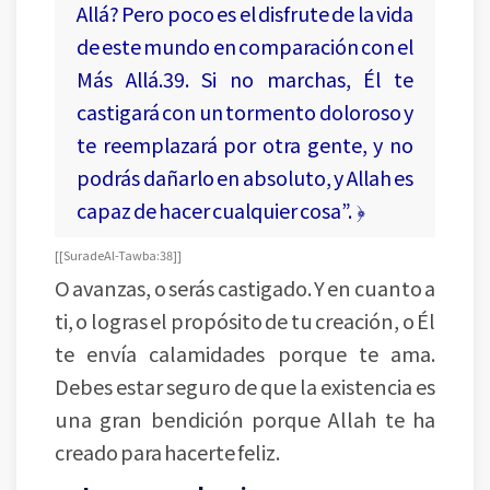
Allá? Pero poco es el disfrute de la vida
de este mundo en comparación con el
Más Allá.39. Si no marchas, Él te
castigará con un tormento doloroso y
te reemplazará por otra gente, y no
podrás dañarlo en absoluto, y Allah es
capaz de hacer cualquier cosa”. ﴿
[ [Sura de Al-Tawba: 38] ]
O avanzas, o serás castigado. Y en cuanto a
ti, o logras el propósito de tu creación, o Él
te envía calamidades porque te ama.
Debes estar seguro de que la existencia es
una gran bendición porque Allah te ha
creado para hacerte feliz.