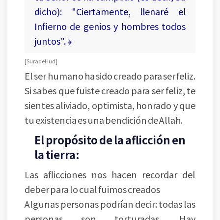
dicho): "Ciertamente, llenaré el
Infierno de genios y hombres todos
juntos". ﴿
[ Sura de Hud ]
El ser humano ha sido creado para ser feliz.
Si sabes que fuiste creado para ser feliz, te
sientes aliviado, optimista, honrado y que
tu existencia es una bendición de Allah.
El propósito de la aflicción en
la tierra:
Las aflicciones nos hacen recordar del
deber para lo cual fuimos creados
Algunas personas podrían decir: todas las
personas son torturadas. Hay