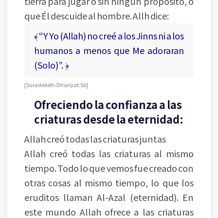
tierra para jugar o sin ningún propósito, o
que Él descuide al hombre. Allh dice:
﴾ “Y Yo (Allah) no creé a los Jinns ni a los
humanos a menos que Me adoraran
(Solo)”. ﴿
[ Sura de Adh-Dhariyat: 56 ]
Ofreciendo la confianza a las
criaturas desde la eternidad:
Allah creó todas las criaturas juntas
Allah creó todas las criaturas al mismo
tiempo. Todo lo que vemos fue creado con
otras cosas al mismo tiempo, lo que los
eruditos llaman Al-Azal (eternidad). En
este mundo Allah ofrece a las criaturas