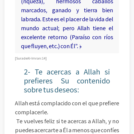
(riqueza), hermosos caballos
marcados, ganado y tierra bien
labrada. Este es el placer de la vida del
mundo actual; pero Allah tiene el
excelente retorno (Paraíso con ríos
que fluyen, etc.) con Él”. ﴿
[ Sura de Al-Imran: 14 ]
2- Te acercas a Allah si
prefieres Su contenido
sobre tus deseos:
Allah está complacido con el que prefiere
complacerle.
Te vuelves feliz si te acercas a Allah, y no
puedes acercarte a Él a menos que confíes