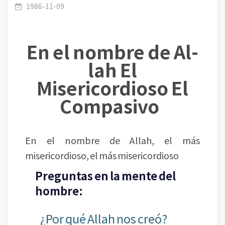
Dios al hombre? ¿Cuál es su misión principal?
1986-11-09
En el nombre de Al-
lah El
Misericordioso El
Compasivo
En el nombre de Allah, el más
misericordioso, el más misericordioso
Preguntas en la mente del
hombre:
¿Por qué Allah nos creó?