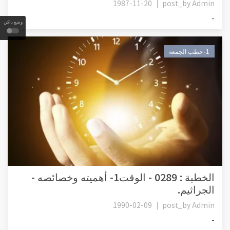
1987-11-20
post_by
Admin
-
وضع داكن
٠1خطب الجمعة
الخطبة : 0289 - الوقت1- أهميته وخصائصه -
الجراثيم.
1990-02-09
post_by
Admin
-