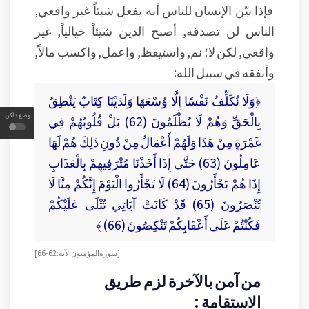
فإذا بيّن الإنسان للناس أنه يفعل شيئاً غير واقعي,
الناس لن تصدقه, أصبح الدين شيئاً خيالياً, غير
واقعي, لكن لا؛ نم, واستيقظ, واعمل, واكسب مالاً,
وأنفقه في سبيل الله:
﴿وَلَا نُكَلِّفُ نَفْسًا إِلَّا وُسْعَهَا وَلَدَيْنَا كِتَابٌ يَنْطِقُ
وضع داكن
بِالْحَقِّ وَهُمْ لَا يُظْلَمُونَ (62) بَلْ قُلُوبُهُمْ فِي
غَمْرَةٍ مِنْ هَذَا وَلَهُمْ أَعْمَالٌ مِنْ دُونِ ذَلِكَ هُمْ لَهَا
عَامِلُونَ (63) حَتَّى إِذَا أَخَذْنَا مُتْرَفِيهِمْ بِالْعَذَابِ
إِذَا هُمْ يَجْأَرُونَ (64) لَا تَجْأَرُوا الْيَوْمَ إِنَّكُمْ مِنَّا لَا
تُنْصَرُونَ (65) قَدْ كَانَتْ آيَاتِي تُتْلَى عَلَيْكُمْ
فَكُنْتُمْ عَلَى أَعْقَابِكُمْ تَنْكِصُونَ (66) ﴾
[سورة المؤمنون الآية:62-66]
من آمن بالآخرة لزم طريق
الاستقامة :