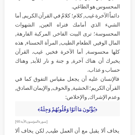
المحسوس هو الطاغي.
دائماً الآخرة غيب, كلام؛ كلامٌ في القرآن الكريم, أما
الشيء الذي أمامك فتراه العين, الشهوات
المحسوسة؛ ترى البيت الفاخر, المركبة الفارهة,
المال الوفير, الطعام الطيب, المرأة الحسناء, هذه
كلها محسوسة, أما الآخرة فخبر, غيب. القرآن
يخبرك أن هناك آخرة, و جنة و نار للأبد, وهناك
حساب و عذاب.
فالإنسان عليه أن يجعل مقياس التفوق كما في
القرآن الكريم؛ الخشية, والخوف, والإيمان الصادق,
وعدم الإشراك, والإخلاص:
﴿يُؤْتُونَ مَا آتَوْا وَقُلُوبُهُمْ وَجِلَةٌ﴾
[سورة المؤمنون الآية:60]
يخاف ألا يقبل مع أن العمل طيب, لكن يخاف ألا