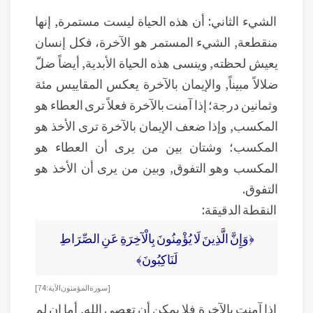
الشيء الثاني: أن هذه الحياة ليست مستمرة, إنها
منقطعة, الشيء المستمر هو الآخرة، فكل إنسان
يعيش لحظته, وينسى هذه الحياة الأبدية, أيضاً ضلّ
ضلالاً مبيناً, والإيمان بالآخرة يعكس المقاييس مئة
وثمانين درجة؛ إذا آمنت بالآخرة فعلاً ترى العطاء هو
المكسب, وإذا ضعف الإيمان بالآخرة ترى الأخذ هو
المكسب؛ وشتان بين من يرى أن العطاء هو
المكسب وهو التفوق, وبين من يرى أن الأخذ هو
التفوق.
النقطة الدقيقة:
﴿وَإِنَّ الَّذِينَ لَا يُؤْمِنُونَ بِالْآخِرَةِ عَنِ الصِّرَاطِ
لَنَاكِبُونَ﴾
[سورة المؤمنون الآية:74]
إذا آمنت بالآخرة فلا يمكن أن تعصي الله, أما إن لم