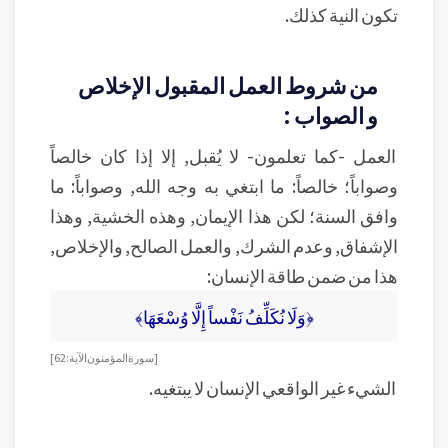
تكون النية كذلك.
من شروط العمل المقبول الإخلاص
و الصواب :
العمل -كما تعلمون- لا يُقبل, إلا إذا كان خالصاً
وصواباً؛ خالصاً: ما ابتغي به وجه الله, وصواباً: ما
وافق السنة؛ لكن هذا الإيمان, وهذه الخشية, وهذا
الإشفاق, وعدم الشرك, والعمل الصالح, والإخلاص,
هذا من ضمن طاقة الإنسان:
﴿وَلَا نُكَلِّفُ نَفْساً إِلَّا وُسْعَهَا﴾
[سورة المؤمنون الآية:62]
الشيء غير الواقعي الإنسان لا يبتغيه.