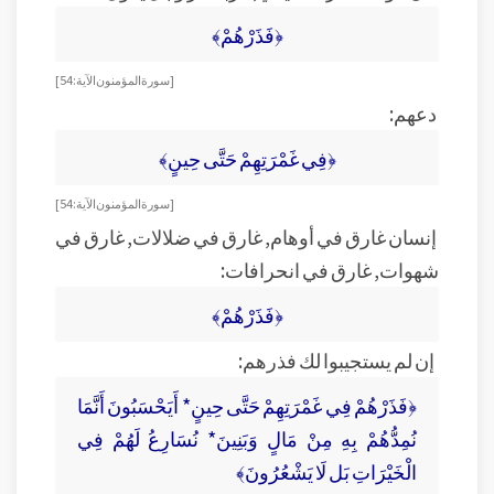
﴿فَذَرْهُمْ﴾
[سورة المؤمنون الآية:54]
دعهم:
﴿فِي غَمْرَتِهِمْ حَتَّى حِينٍ﴾
[سورة المؤمنون الآية:54]
إنسان غارق في أوهام, غارق في ضلالات, غارق في
شهوات, غارق في انحرافات:
﴿فَذَرْهُمْ﴾
إن لم يستجيبوا لك فذرهم:
﴿فَذَرْهُمْ فِي غَمْرَتِهِمْ حَتَّى حِينٍ* أَيَحْسَبُونَ أَنَّمَا
نُمِدُّهُمْ بِهِ مِنْ مَالٍ وَبَنِينَ* نُسَارِعُ لَهُمْ فِي
الْخَيْرَاتِ بَل لَا يَشْعُرُونَ﴾