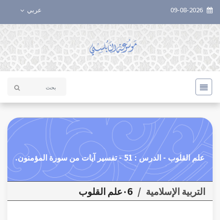
09-08-2026
عربي
علم القلوب - الدرس : 51 - تفسير آيات من سورة المؤمنون.
التربية الإسلامية
/
٠6علم القلوب