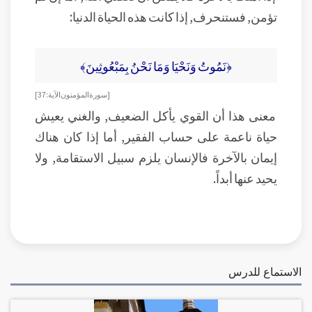
تؤمن, فستنحرف, إذا كانت هذه الحياة الدنيا:
﴿نَمُوتُ وَنَحْيَا وَمَا نَحْنُ بِمَبْعُوثِينَ﴾
[سورة المؤمنون الآية:37]
معنى هذا أن القوي يأكل الضعيف, والغني يعيش
حياة ناعمة على حساب الفقير, أما إذا كان هناك
إيمان بالآخرة فالإنسان يلزم سبيل الاستقامة, ولا
يحيد عنها أبداً.
الاستماع للدرس