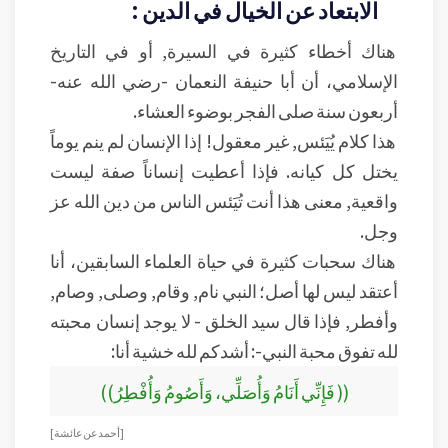
الابتعاد عن الخيال في الدين :
هناك أخطاء كثيرة في السيرة, أو في التاريخ
الإسلامي، أن أبا حنيفة النعمان -رضي الله عنه-
أربعون سنة صلى الفجر بوضوء العشاء.
هذا كلام يُيَئس, غير معقول! إذا الإنسان لم ينم يوماً
يختل كل كيانه. فإذا أعطيت إنساناً صفة ليست
واقعية, معنى هذا أنت تُيَئس الناس من دين الله عز
وجل.
هناك سحبات كثيرة في حياة العلماء السابقين، أنا
أعتقد ليس لها أصل؛ النبي نام, وقام, وصلى, وصام,
وأفطر, فإذا قال سيد الخلق - لا يوجد إنسان محبته
لله تفوق محبة النبي-: أشدكم لله خشية أنا:
(( فَإِنِّي أَنَامُ وَأُصَلِّي، وَأَصُومُ وَأُفْطِرُ))
[ أحمد عن عائشة]