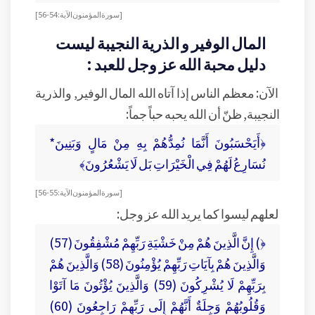
[سورة المؤمنون الآية:54-56]
المال الوفير و الذرية النجيبة ليست
دليل محبة الله عز وجل للعبد :
الآن: معظم الناس إذا آتاه الله المال الوفير, والذرية
النجيبة, ظنّ أن الله يحبه حباً جماً:
﴿أَيَحْسَبُونَ أَنَّمَا نُمِدُّهُمْ بِهِ مِنْ مَالٍ وَبَنِينَ*
نُسَارِعُ لَهُمْ فِي الْخَيْرَاتِ بَل لَا يَشْعُرُونَ﴾
[سورة المؤمنون الآية:55-56]
لعلهم ليسوا كما يريد الله عز وجل:
﴿) إِنَّ الَّذِينَ هُمْ مِنْ خَشْيَةِ رَبِّهِمْ مُشْفِقُونَ (57)
وَالَّذِينَ هُمْ بِآيَاتِ رَبِّهِمْ يُؤْمِنُونَ (58) وَالَّذِينَ هُمْ
بِرَبِّهِمْ لَا يُشْرِكُونَ (59) وَالَّذِينَ يُؤْتُونَ مَا آتَوْا
وَقُلُوبُهُمْ وَجِلَةٌ أَنَّهُمْ إِلَى رَبِّهِمْ رَاجِعُونَ (60)