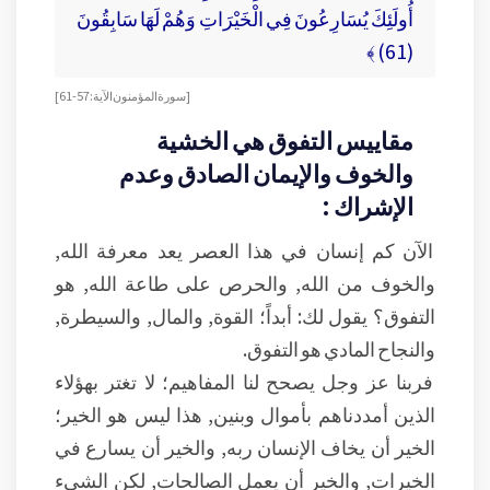
أُولَئِكَ يُسَارِعُونَ فِي الْخَيْرَاتِ وَهُمْ لَهَا سَابِقُونَ
(61) ﴾
[سورة المؤمنون الآية:57-61]
مقاييس التفوق هي الخشية
والخوف والإيمان الصادق وعدم
الإشراك :
الآن كم إنسان في هذا العصر يعد معرفة الله,
والخوف من الله, والحرص على طاعة الله, هو
التفوق؟ يقول لك: أبداً؛ القوة, والمال, والسيطرة,
والنجاح المادي هو التفوق.
فربنا عز وجل يصحح لنا المفاهيم؛ لا تغتر بهؤلاء
الذين أمددناهم بأموال وبنين, هذا ليس هو الخير؛
الخير أن يخاف الإنسان ربه, والخير أن يسارع في
الخيرات, والخير أن يعمل الصالحات, لكن الشيء