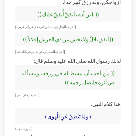
أزواجكن، وله رزق كبير جداً.
(( يا بن آدم، أنفقْ أُنفِقْ عليك ))
[أخرجه البخاري ومسلم والترمذي عن أبي هريرة ]
(( أنفق بلالُ ولا تخش من ذي العرش إقلالاً ))
[أخرجه الطبراني عن بلال رضي الله عنه ]
لذلك رسول الله صلى الله عليه وسلم قال:
(( من أحب أن يبسط له في رزقه، وينسأ له
في أثره فليصل رحمه ))
[الشيخان عن أنس ]
هذا كلام النبي.
﴿ وَمَا يَنْطِقُ عَنِ الْهَوَى ﴾
( سورة النجم )