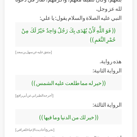
لله عز وجل.
النبي عليه الصلاة والسلام يقول: يا علي:
(( فَوَ اللَّهِ لَأَنْ يُهْدَى بِكَ رَجُلٌ وَاحِدٌ خَيْرٌ لَكَ مِنْ
حُمْرِ النَّعَمِ ))
[ متفق عليه عن سهل بن سعد]
هذه رواية.
الرواية الثانية:
(( خير له مما طلعت عليه الشمس ))
[ أخرجه الطبراني عن أبي رافع ]
الرواية الثالثة:
(( خير لك من الدنيا وما فيها ))
[ تخريج أحاديث الإحياء للعراقي ]