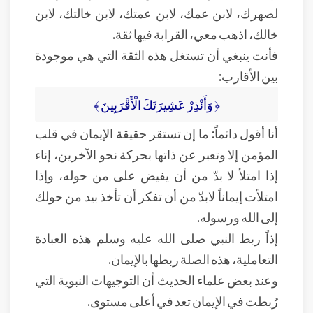
لصهرك، لابن عمك، لابن عمتك، لابن خالتك، لابن
خالك، اذهب معي، القرابة فيها ثقة.
فأنت ينبغي أن تستغل هذه الثقة التي هي موجودة
بين الأقارب:
﴿ وَأَنْذِرْ عَشِيرَتَكَ الْأَقْرَبِينَ ﴾
أنا أقول دائماً: ما إن تستقر حقيقة الإيمان في قلب
المؤمن إلا وتعبر عن ذاتها بحركة نحو الآخرين، إناء
إذا امتلأ لا بدّ من أن يفيض على من حوله، وإذا
امتلأت إيماناً لابدّ من أن تفكر أن تأخذ بيد من حولك
إلى الله ورسوله.
إذاً ربط النبي صلى الله عليه وسلم هذه العبادة
التعاملية، هذه الصلة ربطها بالإيمان.
وعند بعض علماء الحديث أن التوجيهات النبوية التي
رُبطت في الإيمان تعد في أعلى مستوى.