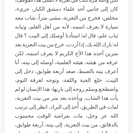
كان إلى جانبي أحد علماء دمشق الكبار، جريء،
مخلص، فخرج من التعزية، مشى متراً، شاب معه
سيارة لا يعرف اسمه، لأنه من أهل العلم، وثيابه
ثياب علم، قال له: استأذنا أوصلك إلى البيت ؟ قال
له: بارك الله بك، إذا أردت، خرج من بيت التعزية بعد
مترين أخذه هذا الأخ الكريم لا يعرف اسمه، لكن
عرفه من هيئته، هيئته العلمية، أوصله إلى بيته، أنا
أعرف بيته بالضبط، صعد أربعة طوابق، دخل إلى
البيت، خلع الجبة واللفة، وتوجه لغرفة النوم،
واضطجع وسلم روحه إلى باريها، هذا الإنسان لو لم
يأت هذا الشاب، ويأخذه بعد متر من بيت التعزية،
لمات في الطريق، أُخذ إلى البراد، انظر إلى ترتيب
الله عز وجل، مات بفراشه الوقت محسوب
بالدقائق، من بيت التعزية، إلى بيته، أربعة طوابق،
فتح الباب دخل واستلقى على الفراش، وسلم