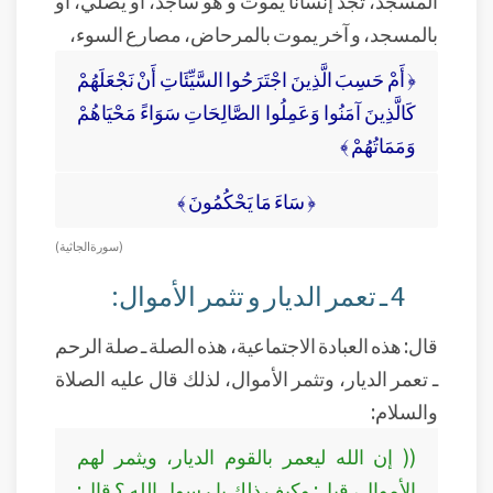
بالمسجد، و آخر يموت بالمرحاض، مصارع السوء،
﴿ أَمْ حَسِبَ الَّذِينَ اجْتَرَحُوا السَّيِّئَاتِ أَنْ نَجْعَلَهُمْ
كَالَّذِينَ آمَنُوا وَعَمِلُوا الصَّالِحَاتِ سَوَاءً مَحْيَاهُمْ
وَمَمَاتُهُمْ ﴾
﴿ سَاءَ مَا يَحْكُمُونَ ﴾
( سورة الجاثية )
4 ـ تعمر الديار و تثمر الأموال:
قال: هذه العبادة الاجتماعية، هذه الصلة ـ صلة الرحم
ـ تعمر الديار، وتثمر الأموال، لذلك قال عليه الصلاة
والسلام:
(( إن الله ليعمر بالقوم الديار، ويثمر لهم
الأموال، قيل: وكيف ذلك يا رسول الله ؟ قال: