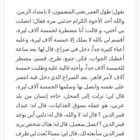
نقول: طول العمر بغنى المضمون، لا بامتداد الزمن،
والله أحد الأخوة الكرام حدثني مرة فقال: اتصلت
بي أختي، و قالت: أنا مضطرة لخمسة آلاف ليرة،
أقسم لي بالله لا يملك إلا خمسة آلاف ليرة، وعليه
أعباء كثيرة جداً، دخل في صراع، قال لها: بعد ساعة
أعطيك الجواب، فكر، جمع، طرح، قسم، مضطر
للخمسة آلاف جداً، وأخته غالية عليه وطلبت خمسة
آلاف لأمر قاهر، بعد الصراع الذي دخل فيه انتصر
على نفسه واتصل بها وسلمها الخمسة آلاف ليرة،
قال لي: نزلت إلى المحل، جاءه إنسان من بلد
عربي، هو عمله بسوق الغذائيات، قال له: عندك
قمر الدين ؟ قال له: لا والله، قال له: دلني أين يوجد
قمر الدين ؟ اتصل بمعمل، قال له: هناك شخص يريد
قمر الدين سأبعثه لك، قال لي: مساءً بُعث لي ظرف