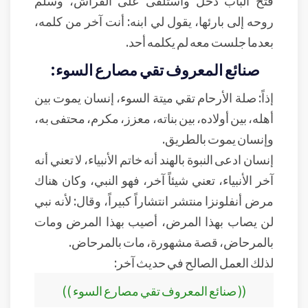
روحه إلى بارئها، يقول لي ابنه: أنت آخر من كلمه،
بعدما جلست معه لم يكلمه أحد.
صنائع المعروف تقي مصارع السوء:
إذاً: صلة الأرحام تقي ميتة السوء، إنسان يموت بين
أهله، بين أولاده، بين بناته، معزز، مكرم، محتفى به،
وإنسان يموت بالطريق.
إنسان ادعى النبوة بالهند أنه خاتم الأنبياء، لا تعني أنه
آخر الأنبياء، تعني شيئاً آخر، فهو النبي، وكان هناك
مرض أنفلونزا منتشر انتشاراً كبيراً، وقال: لأنه نبي
لن يصاب بهذا المرض، أصيب بهذا المرض ومات
بالمرحاض، قصة مشهورة، مات بالمرحاض.
لذلك العمل الصالح في حديث آخر:
(( صنائع المعروف تقي مصارع السوء ))