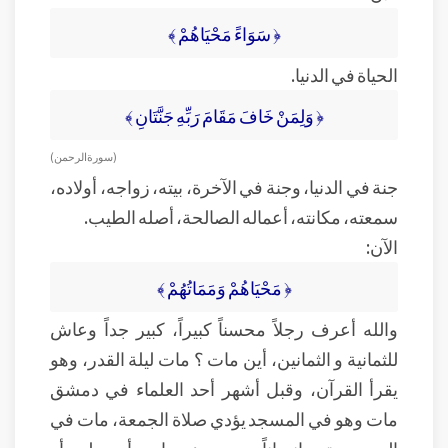
﴿ سَوَاءً مَحْيَاهُمْ ﴾
الحياة في الدنيا.
﴿ وَلِمَنْ خَافَ مَقَامَ رَبِّهِ جَنَّتَانِ ﴾
( سورة الرحمن )
جنة في الدنيا، وجنة في الآخرة، بيته، زواجه، أولاده،
سمعته، مكانته، أعماله الصالحة، أصله الطيب.
الآن:
﴿ مَحْيَاهُمْ وَمَمَاتُهُمْ ﴾
والله أعرف رجلاً محسناً كبيراً، كبير جداً وعاش
للثمانية و الثمانين، أين مات ؟ مات ليلة القدر، وهو
يقرأ القرآن، وقبل أشهر أحد العلماء في دمشق
مات وهو في المسجد يؤدي صلاة الجمعة، مات في
المسجد، تجد إنساناً يموت و هو ساجد، أو يصلي، أو