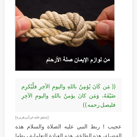
(( مَن كَانَ يُؤمِنُ باللهِ واليومِ الآخِرِ فلْيُكرِم
ضَيْفَهُ، وَمَن كانَ يؤمنُ باللهِ واليومِ الآخِرِ
فليصل رحمه ))
[ متفق عليه عن أبي هريرة]
عجيب ! ربط النبي عليه الصلاة والسلام هذه
الفضيلة، هذه الطاعة، هذه العبادة التعاملية ربطها