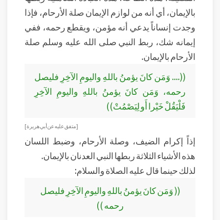
بالإيمان، أي أنه من لوازم الإيمان صلة الأرحام، فإذا
وجدت إنساناً يدعي أنه مؤمن، ويقطع رحمه، ففي
إيمانه شك، ربط النبي صلى الله عليه وسلم صلة
الأرحام بالإيمان.
((.... وَمَن كانَ يؤمنُ باللهِ واليومِ الآخِرِ فليصل
رحمه، وَمَن كانَ يؤمنُ باللهِ واليومِ الآخِرِ
فَلْيَقُلْ خَيْرا أَو لِيَصْمُتْ))
[ متفق عليه عن أبي هريرة]
إذاً إكرام الضيف، وصلة الأرحام، وضبط اللسان
هذه الأشياء الثلاثة ربطها النبي العدنان بالإيمان.
لذلك حينما قال عليه الصلاة والسلام:
(( وَمَن كانَ يؤمنُ باللهِ واليومِ الآخِرِ فليصل
رحمه ))