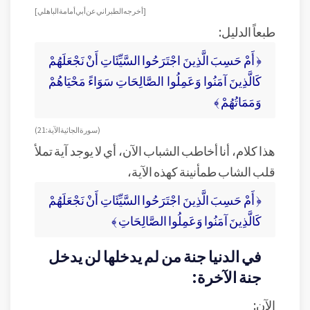
[أخرجه الطبراني عن أبي أمامة الباهلي ]
طبعاً الدليل:
﴿ أَمْ حَسِبَ الَّذِينَ اجْتَرَحُوا السَّيِّئَاتِ أَنْ نَجْعَلَهُمْ
كَالَّذِينَ آمَنُوا وَعَمِلُوا الصَّالِحَاتِ سَوَاءً مَحْيَاهُمْ
وَمَمَاتُهُمْ ﴾
( سورة الجاثية الآية: 21 )
هذا كلام، أنا أخاطب الشباب الآن، أي لا يوجد آية تملأ
قلب الشاب طمأنينة كهذه الآية،
﴿ أَمْ حَسِبَ الَّذِينَ اجْتَرَحُوا السَّيِّئَاتِ أَنْ نَجْعَلَهُمْ
كَالَّذِينَ آمَنُوا وَعَمِلُوا الصَّالِحَاتِ ﴾
في الدنيا جنة من لم يدخلها لن يدخل
جنة الآخرة:
الآن: