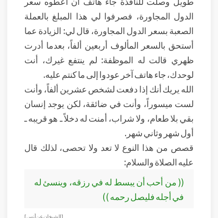
طويل وصلت للنافذة جاء هاتف أن أعطوه سعر
الدول المجاورة، فصرفوا لي هذا المبلغ بالعملة
الصعبة بسعر الدول المجاورة، قال لي: الزيادة عما
أستحق بالسعر المألوف أربعين ألفاً، بعدما أدرت
ظهري قالت له الموظفة: لم ينتفع غيرك، أنت
لوحدك، جاء هاتف آخر عودوا إلى ما كنتم عليه.
الله يريك أنك إذا دفعت لشخص عشرين ألفاً، وأنت
لست ميسوراً، وأنت في ضائقة، لكن يوجد إنسان
بقي بلا طعام، ولا شراب، أمنت له دخلاً ـ هو قريبه ـ
أول شهر وثاني شهر.
قصص من هذا النوع لا تعد ولا تحصى، لذلك قال
عليه الصلاة والسلام:
(( من أحب أن يبسط له في رزقه، وينسئ له
في أجله فليصل رحمه ))
[الشيخان عن أنس]