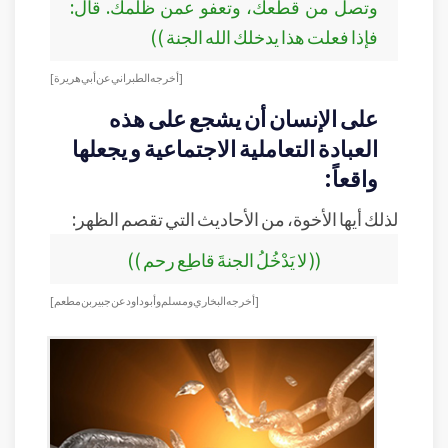
وتصل من قطعك، وتعفو عمن ظلمك. قال:
فإذا فعلت هذا يدخلك الله الجنة ))
[أخرجه الطبراني عن أبي هريرة ]
على الإنسان أن يشجع على هذه
العبادة التعاملية الاجتماعية و يجعلها
واقعاً:
لذلك أيها الأخوة، من الأحاديث التي تقصم الظهر:
(( لا يَدْخُلُ الجنةَ قاطِع رحم ))
[أخرجه البخاري ومسلم وأبو داود عن جبير بن مطعم ]