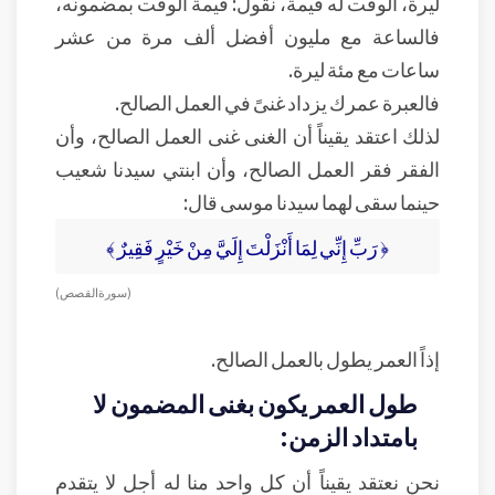
ليرة، الوقت له قيمة، نقول: قيمة الوقت بمضمونه،
فالساعة مع مليون أفضل ألف مرة من عشر
ساعات مع مئة ليرة.
فالعبرة عمرك يزداد غنىً في العمل الصالح.
لذلك اعتقد يقيناً أن الغنى غنى العمل الصالح، وأن
الفقر فقر العمل الصالح، وأن ابنتي سيدنا شعيب
حينما سقى لهما سيدنا موسى قال:
﴿ رَبِّ إِنِّي لِمَا أَنْزَلْتَ إِلَيَّ مِنْ خَيْرٍ فَقِيرٌ ﴾
( سورة القصص )
إذاً العمر يطول بالعمل الصالح.
طول العمر يكون بغنى المضمون لا
بامتداد الزمن:
نحن نعتقد يقيناً أن كل واحد منا له أجل لا يتقدم