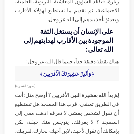
زيارة، فتفقد الشؤون المعاشية، التربوية، العلمية،
الاجتماعية، ثم تقديم ما تستطيع لهؤلاء الأقارب
وبعدئذٍ تأخذ بيدهم إلى الله عز وجل.
على الإنسان أن يستغل الثقة
الموجودة بين الأقارب لهدايتهم إلى
الله تعالى:
هناك نقطة دقيقة جداً، حينما قال الله عز وجل:
﴿ وَأَنْذِرْ عَشِيرَتَكَ الْأَقْرَبِينَ ﴾
( سورة الشعراء )
لِمَ بدأ الله بعشيرة النبي الأقربين ؟ أوضح مثل: أنت
في الطريق تمشي، قرب هذا المسجد هل تستطيع
أن تقول لشخص يمشي لا تعرفه اذهب معي إلى
المسجد ؟ لا يعرفك، يتوجس منك خيفة، لكن
بإمكانك أن تقول لأخيك، لابن أخيك، لجارك، لقريبك،