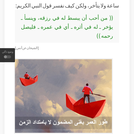
ساعة ولا يتأخر، ولكن كيف نفسر قول النبي الكريم:
(( من أحب أن يبسط له في رزقه، وينسأ ـ
يؤخر ـ له في أثره ـ أي في عمره ـ فليصل
رحمه ))
[الشيخان عن أنس]
وضع داكن