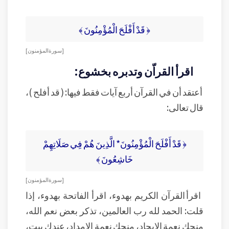
﴿ قَدْ أَفْلَحَ الْمُؤْمِنُونَ ﴾
[ سورة المؤمنون]
اقرأ القراّن وتدبره بخشوع:
أعتقد أن في القرآن أربع آيات فقط فيها: ( قد أفلح )،
قال تعالى:
﴿ قَدْ أَفْلَحَ الْمُؤْمِنُونَ* الَّذِينَ هُمْ فِي صَلَاتِهِمْ
خَاشِعُونَ ﴾
[ سورة المؤمنون]
اقرأ القرآن الكريم بهدوء، اقرأ الفاتحة بهدوء، إذا
قلت: الحمد لله رب العالمين، تذكر بعض نعم الله،
منحك نعمة الإيجاد، منحك نعمة الإمداد، عندك بيت،