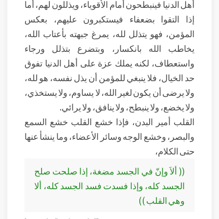
أهل الدنيا فينبطحون أمام الأقوياء، ويذللون لهم، أما
إذا التقوا بضعفاء فيستكبرون عليهم، بعكس
المؤمن، فهو يتذلل لله، يمرغ جبهته بأعتاب الله،
يخاطب الله بانكسار، وبتضرع بتذلل ورجاء
واستعطاف، لكنه يملك عزة على أهل الدنيا تفوق
حد الخيال، فلا ينبغي للمؤمن أن يذل نفسه، هو لله،
ولا يرضى أن يكون لغير الله، لا يساوم، ولا يستخذي،
ولا يخضع، ولا ينبطح، ولا ينافق، ولا يرائي.
القلب أمير البدن، فإذا خشع القلب خشع السمع
والبصر، وخشع الوجه وسائر الأعضاء، وما ينشأ عنها
حتى الكلام،
(( ألاَ وإنّ في الجسد مضغة، إذا صلحت صلح
الجسد كله، وإذا فسدت فسد الجسد كله، ألا
وهي القلب ))