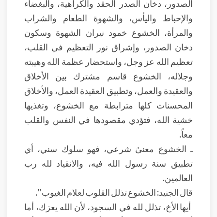
الصدور، دخان الصدر الحقد والكراهية، والبغضاء
والإحباط واليأس، والشهوة الطعام والشراب
والمرأة، الخشوع خمود نيران الشهوة وسكون
دخان الصدور، وإشراق نور التعظيم في القلب،
تعظيم الله عز وجل، واستحضار عظمة الله وهيبته
وجلاله، الخشوع قاسم مشترك بين الأخلاق
والعقيدة والعمل، وتطبيق العقيدة العمل، والأخلاق
المحسنات كلها مترابطة مع الخشوع، وتغذيها
خشية الله، فتؤدي مقصودها في النفس والقلب
معاً.
ـ الخشوع معنىً شرعي، فهو سلوك سني، أي
تطبيق سنة رسول الله فيه، والانقياد لله رب
العالمين.
قال الجنيد: الخشوع تذلل القلوب لعلام الغيوب ".
أيها الأخ، تذلل لله في السجود، لأن الله يعزك، أما