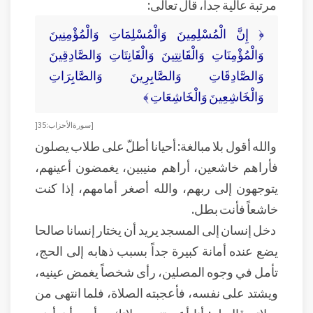
مرتبة عالية جداً، قال تعالى:
﴿ إِنَّ الْمُسْلِمِينَ وَالْمُسْلِمَاتِ وَالْمُؤْمِنِينَ
وَالْمُؤْمِنَاتِ وَالْقَانِتِينَ وَالْقَانِتَاتِ وَالصَّادِقِينَ
وَالصَّادِقَاتِ وَالصَّابِرِينَ وَالصَّابِرَاتِ
وَالْخَاشِعِينَ وَالْخَاشِعَاتِ ﴾
[ سورة الأحزاب: 35[
والله أقول بلا مبالغة: أحيانا أطلّ على طلاب يصلون
فأراهم خاشعين، أراهم منيبين، يغمضون أعينهم،
يتوجهون إلى ربهم، والله أصغر أمامهم، إذا كنت
خاشعاً فأنت بطل.
دخل إنسان إلى المسجد يريد أن يختار إنسانا صالحا
يضع عنده أمانة كبيرة جداً بسبب ذهابه إلى الحج،
تأمل في وجوه المصلين، رأى شخصاً يغمض عينيه،
ويشتد على نفسه، فأعجبته الصلاة، فلما انتهى من