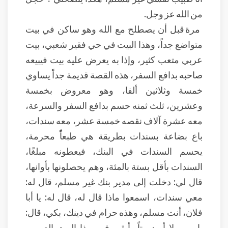
من الله عز وجل.
مرة قبل أن يصطلح مع الله وهو ساكن في بيت
متواضع جداً، وهذا البيت في حي فقير شعبي، بيت
عربي متعب كثير، وإذا به يعرض عليه بيت فيبيعه
صاحبه بدافع السفر، هذه القصة قديمة جداً يساوي
خمسة وثلاثين ألفا، وهو معروض بخمسة
وعشرين، ثلث ثمنه حسم بدافع السفر والسرعة،
معه عشرة آلاف نقصه خمسة عشر، معه سندات،
باع بضاعة بسندات بطريقة هي طبعاًُ محرمة،
يحسم السندات في البنك، فيعطونه مبلغًا،
السندات بأقل بستة بالمئة، وهم يحصلونها بأوانها،
قال لي: دخلت إلى مدير بنك غير مسلم، قال له:
معي سندات، اسمعوا ماذا قال له، قال له: يا أبا
فلان، أنت مسلم، وهذه حرام في دينك، بكي، قال:
يا رب، لا أريد بيتاً، أبقى في بهذا البيت العربي،