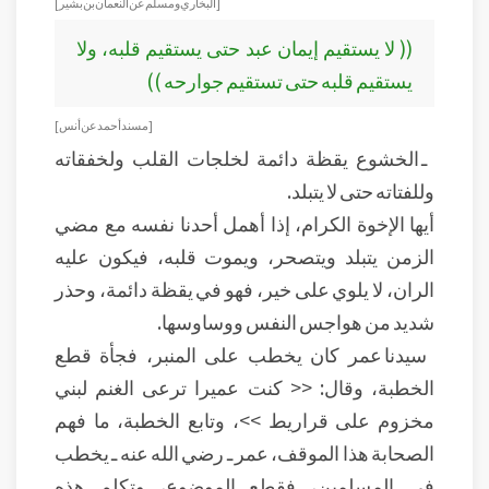
[ البخاري ومسلم عن النعمان بن بشير ]
(( لا يستقيم إيمان عبد حتى يستقيم قلبه، ولا
يستقيم قلبه حتى تستقيم جوارحه ))
[ مسند أحمد عن أنس ]
ـ الخشوع يقظة دائمة لخلجات القلب ولخفقاته
وللفتاته حتى لا يتبلد.
أيها الإخوة الكرام، إذا أهمل أحدنا نفسه مع مضي
الزمن يتبلد ويتصحر، ويموت قلبه، فيكون عليه
الران، لا يلوي على خير، فهو في يقظة دائمة، وحذر
شديد من هواجس النفس ووساوسها.
سيدنا عمر كان يخطب على المنبر، فجأة قطع
الخطبة، وقال: << كنت عميرا ترعى الغنم لبني
مخزوم على قراريط >>، وتابع الخطبة، ما فهم
الصحابة هذا الموقف، عمر ـ رضي الله عنه ـ يخطب
في المسلمين، فقطع الموضوع، وتكلم هذه