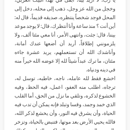
وخجل من الله عز وجل، ذهب إلى محله، دخل إلى
المحل فوجد شخصاً ينتظره، صديقه قديماً، قال له:
أين أنت ؟ منذ ساعة وأنا أنتظرك، قال: لا يوجد موعد
بيننا، قال: جئت، وانتهى الأمر، أنا معي مئتا ألف، ولا
يلزمونني إطلاقاً، أريد أن أضعها عندك أمانة،
وأناشدك الله أن تستعملهم، يريد عشرة جاءه
مئتان، ما ترك عبداً شيئاً لله إلا عوضه الله خيراً منه
في دينه ودنياه.
اخشع فقط لله عامله، ناجه، خاطبه، توسل له،
ترجاه، اطلب منه العفو، اعمل، فيه الحظ، وفيه
الخشوع لذكره، وتلقي ما نزل من الحق، أما القلب
الذي خمد وجمد، وقسا وتبلد فإنه يمكن أن تدب فيه
الحياة، وأن يشرق فيه النور، وأن يخشع لذكر الله،
فالله يحيي الأرض بعد موتها، فتنبض بالحياة، وتزخر