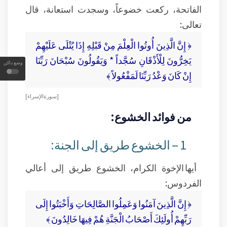
الفاتحة، ركعت خضوعاً، وسجدت استعانة، قال
تعالى:
﴿ إِنَّ الَّذِينَ أُوتُوا الْعِلْمَ مِنْ قَبْلِهِ إِذَا يُتْلَى عَلَيْهِمْ
يَخِرُّونَ لِلْأَذْقَانِ سُجَّداً * وَيَقُولُونَ سُبْحَانَ رَبِّنَا
وضع داكن
إِنْ كَانَ وَعْدُ رَبِّنَا لَمَفْعُولاً ﴾
[ سورة الإسراء]
من فوائد الخشوع:
1 – الخشوع طريق إلى الجنة:
أيها الإخوة الكرام، الخشوع طريق إلى أعالي
الفردوس:
﴿ إِنَّ الَّذِينَ آمَنُوا وَعَمِلُوا الصَّالِحَاتِ وَأَخْبَتُوا إِلَى
رَبِّهِمْ أُولَئِكَ أَصْحَابُ الْجَنَّةِ هُمْ فِيهَا خَالِدُونَ ﴾