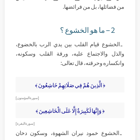
من فضائلها، بل من فرائضها.
2 – ما هو الخشوع ؟
ـ الخشوع قيام القلب بين يدي الرب بالخضوع،
والذل والاجتماع عليه، ورقة القلب وسكونه،
وانكساره وحرقته، قال تعالى:
﴿ الَّذِينَ هُمْ فِي صَلَاتِهِمْ خَاشِعُونَ ﴾
[ سورة المؤمنون]
﴿ وَإِنَّهَا لَكَبِيرَةٌ إِلَّا عَلَى الْخَاشِعِينَ ﴾
[ سورة البقرة]
ـ الخشوع خمود نيران الشهوة، وسكون دخان