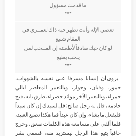
ما قدمت مسؤول
***
تعصي الإله وأنت تظهر حبه
ذاك لعمــري في
المقام شنيع
لو كان حبك صادقاً لأطعـته
إن المــحب لمن
يـحب يطيع
***
يروى أن إنسانا مسرفا على نفسه بالشهوات،
خمور، وقيان، وجوار، وبالتعبير المعاصر ليالي
حمراء، وبالتعبير الآخر موائد خضراء، طرق بابه، فتح
خادمه، قال له رجل صالح: قل لسيدك إن كان سيداً
فليفعل ما يشاء، وإن كان عبداً فما هكذا تصنع العبيد،
فلما ألقى على مسامعه هذه الكلمات صعق، وخرج
حافياً يتبع هذا الرجل ليستزيد منه، فسمي بشر