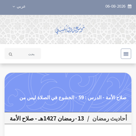
06-08-2026
عربي
صلاح الأمة - الدرس : 59 - الخشوع في الصلاة ليس من
أحاديث رمضان
/
٠13رمضان 1427هـ - صلاح الأمة