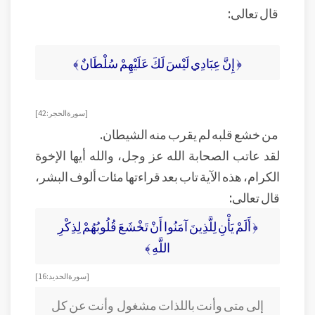
قال تعالى:
﴿ إِنَّ عِبَادِي لَيْسَ لَكَ عَلَيْهِمْ سُلْطَانٌ ﴾
[ سورة الحجر: 42]
من خشع قلبه لم يقرب منه الشيطان.
لقد عاتب الصحابة الله عز وجل، والله أيها الإخوة
الكرام، هذه الآية تاب بعد قراءتها مئات ألوف البشر،
قال تعالى:
﴿ أَلَمْ يَأْنِ لِلَّذِينَ آمَنُوا أَنْ تَخْشَعَ قُلُوبُهُمْ لِذِكْرِ
اللَّهِ ﴾
[ سورة الحديد: 16]
إلى متى وأنت باللذات مشغول
وأنت عن كل