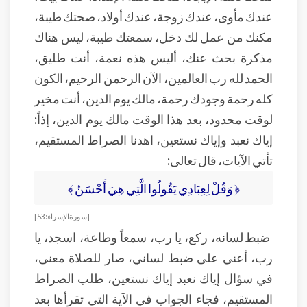
عندك مأوى، عندك زوجة، عندك أولاد، صحتك طيبة،
مكنك من عمل لك دخل، سمعتك طيبة، ليس هناك
مذكرة بحث عنك، أليس هذه نعمة، أنت طليق،
الحمد لله رب العالمين، الآن الرحمن الرحيم، الكون
كله رحمة وجودك رحمة، مالك يوم الدين، أنت مخير
لوقت محدود، بعد هذا الوقت مالك يوم الدين، إذاً:
إياك نعبد وإياك نستعين، اهدنا الصراط المستقيم،
تأتي الآيات، قال تعالى:
﴿ وَقُلْ لِعِبَادِي يَقُولُوا الَّتِي هِيَ أَحْسَنُ ﴾
[ سورة الإسراء: 53]
ضبط لسانه، ركع، يا رب، سمعاً وطاعة، اسجد، يا
رب، أعني على ضبط لساني، صار للصلاة معنى،
في سؤال إياك نعبد إياك نستعين، طلب الصراط
المستقيم، فجاء الجواب في الآية التي تقرأها بعد