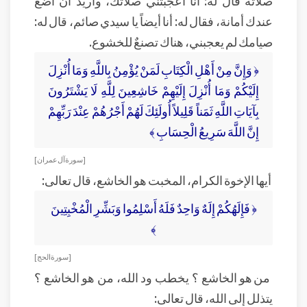
صلاته قال له: أنا أعجبتني صلاتك، وأريد أن أضع
عندك أمانة، فقال له: أنا أيضاً يا سيدي صائم، قال له:
صيامك لم يعجبني، هناك تصنعٌ للخشوع.
﴿ وَإِنَّ مِنْ أَهْلِ الْكِتَابِ لَمَنْ يُؤْمِنُ بِاللَّهِ وَمَا أُنْزِلَ
إِلَيْكُمْ وَمَا أُنْزِلَ إِلَيْهِمْ خَاشِعِينَ لِلَّهِ لَا يَشْتَرُونَ
بِآيَاتِ اللَّهِ ثَمَناً قَلِيلاً أُولَئِكَ لَهُمْ أَجْرُهُمْ عِنْدَ رَبِّهِمْ
إِنَّ اللَّهَ سَرِيعُ الْحِسَابِ ﴾
[ سورة آل عمران]
أيها الإخوة الكرام، المخبت هو الخاشع، قال تعالى:
﴿ فَإِلَهُكُمْ إِلَهٌ وَاحِدٌ فَلَهُ أَسْلِمُوا وَبَشِّرِ الْمُخْبِتِينَ
﴾
[ سورة الحج]
من هو الخاشع ؟ يخطب ود الله، من هو الخاشع ؟
يتذلل إلى الله، قال تعالى: