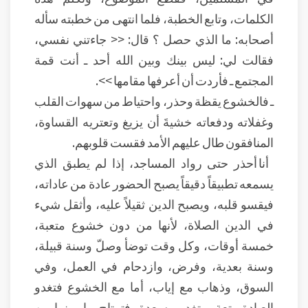
الكلمات، وتابع الخطبة، فلما انتهى من خطبته سأله
أصحابه: ما الذي حصل ؟ قال: << جاءتني نفسي،
فقالت لي: ليس بينك وبين الله أحد ـ أنت قمة
المجتمع ـ فأردت أن أعرفها مقامها >>.
ـ فالخشوع يقظة وحذر، واحتياط من سهوات القلب
وغفلاته ودفعاته خشيةَ أن يزيغ وتعتريه القساوة،
المنافقون طال عليهم الأمد فقست قلوبهم.
أنا أحذر حتى رواد المساجد، إذا لم يطبق الذي
يسمعه تطبيقاً دقيقاً يصبح الحضور عادة من عاداته،
فيقسو قلبه، ويصبح الدين ثقيلاً عليه، وأثقل شيء
في الدين الصلاة، لأنها من دون خشوع متعبة،
خمسة أوقات، وكل وقت توضأ وصلّ وسنة قبيلة،
وسنة بعدية، وفرض، وازدحام في العمل، وفي
السوق، وذهاب مع إياب، أما مع الخشوع فتغدو
العبادة متعة، وتغدو مسعدة، فترتاح بها، بينما من