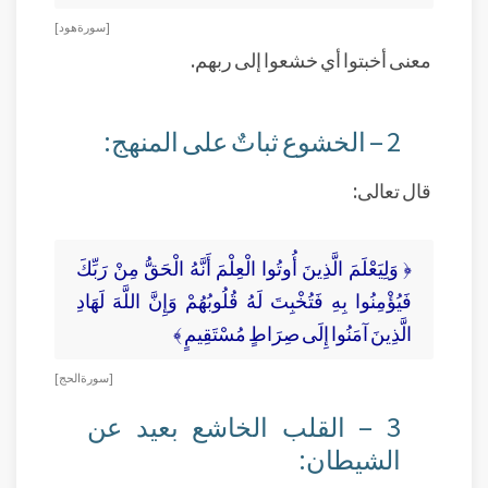
[ سورة هود]
معنى أخبتوا أي خشعوا إلى ربهم.
2 – الخشوع ثباتٌ على المنهج:
قال تعالى:
﴿ وَلِيَعْلَمَ الَّذِينَ أُوتُوا الْعِلْمَ أَنَّهُ الْحَقُّ مِنْ رَبِّكَ
فَيُؤْمِنُوا بِهِ فَتُخْبِتَ لَهُ قُلُوبُهُمْ وَإِنَّ اللَّهَ لَهَادِ
الَّذِينَ آمَنُوا إِلَى صِرَاطٍ مُسْتَقِيمٍ ﴾
[ سورة الحج]
3 – القلب الخاشع بعيد عن
الشيطان: