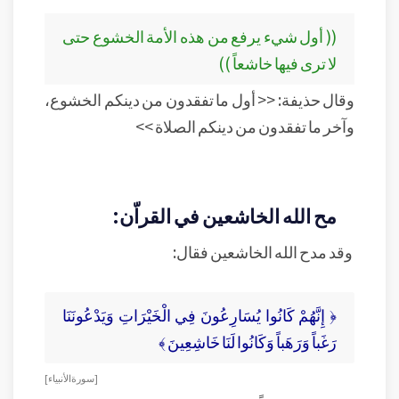
(( أول شيء يرفع من هذه الأمة الخشوع حتى
لا ترى فيها خاشعاً ))
وقال حذيفة: << أول ما تفقدون من دينكم الخشوع،
وآخر ما تفقدون من دينكم الصلاة >>
مح الله الخاشعين في القراّن:
وقد مدح الله الخاشعين فقال:
﴿ إِنَّهُمْ كَانُوا يُسَارِعُونَ فِي الْخَيْرَاتِ وَيَدْعُونَنَا
رَغَباً وَرَهَباً وَكَانُوا لَنَا خَاشِعِينَ ﴾
[ سورة الأنبياء]