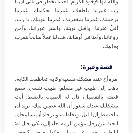
والله أيها الإخوة الكرام، أحياناً يخطر في بالي أن يا
رب غمرتنا بلطفك، غمرتنا بحكمتك، غمرتنا
برحمتك، غمرتنا بمغفرتك، غمرتنا بتوبتك، يا رب،
أقلَّ عثرتنا، واقبل توبتنا، واستر عوراتنا، وآمن
روعاتنا، وآمنا في أوطاننا، هب لنا عملاً صالحاً نتقرب
به إليك.
قصة وعبرة:
مرة أخ عنده مشكلة نفسية وكآبة، تعاظمت الكآبة،
ذهب إلى طبيب غير مسلم، طبيب نفسي، سمع
قصته بالتفصيل، قال له الطبيب بالضبط: أنت
مشكلتك عندك شعور أن الله غضِبن منك، تريد أن
تناجيه طوال الليل، وتخاطبه، وتترجاه أن يسامحك،
ابحث عن رجل مؤمن الزمه، جاء إلي يبكي، قال له:
أنا طبيب نفسي غير مسلم، هكذا ينصحني ؟ خجل