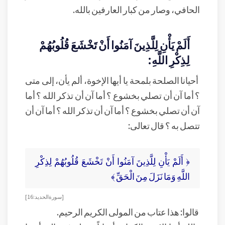
الحافي، وصار من كبار العارفين بالله.
أَلَمْ يَأْنِ لِلَّذِينَ آمَنُوا أَنْ تَخْشَعَ قُلُوبُهُمْ
لِذِكْرِ اللَّهِ:
أحيانا الصلحة بلمحة يا أيها الإخوة، ألم يأن، إلى متى
؟ أما آن أن تصلي بخشوع ؟ أما آن أن تذكر الله ؟ أما
آن أن تصلي بخشوع ؟ أما آن أن تذكر الله ؟ أما آن أن
تتصل به ؟ قال تعالى:
﴿ أَلَمْ يَأْنِ لِلَّذِينَ آمَنُوا أَنْ تَخْشَعَ قُلُوبُهُمْ لِذِكْرِ
اللَّهِ وَمَا نَزَلَ مِنَ الْحَقِّ ﴾
[ سورة الحديد: 16]
قالوا: هذا عتاب من المولى الكريم الرحيم.