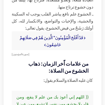
دون خشوع ترتاح منها.
ـ الخشوع علم نافع يباشر القلب يوجب له السكينة
والخشية، والإخبات والتواضع، والانكسار لله، كل
أولئك رَشَحٌ من فيض الخشوع، يقول تعالى:
﴿ قَدْ أَفْلَحَ الْمُؤْمِنُونَ* الَّذِينَ هُمْ فِي صَلَاتِهِمْ
خَاشِعُونَ ﴾
[ سورة المؤمنون]
من علامات اّخر الزمان: ذهاب
الخشوع من الصلاة:
كان عليه الصلاة والسلام يقول:
(( اللهم إني أعوذ بك من علم لا ينفع، ومن
قلب لا يخشع، ومن نفس لا تشبع، ومن عين لا