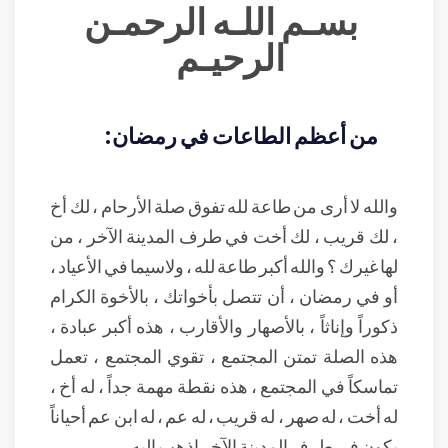
بسـم اللـه الرحمـن
الرحيـم
من أعظم الطاعات في رمضان:
والله لا أرى من طاعة لله تفوق صلة الأرحام ، لك أخ
، لك قريب ، لك أخت في طرف المدينة الآخر ، من
لها غيرك ؟ والله أكبر طاعة لله ، ولاسيما في الأعياد ،
أو في رمضان ، أن تتصل بأخواتك ، بالأخوة الكرام
ذكوراً وإناثاً ، بالأصهار والأقارب ، هذه أكبر عبادة ،
هذه الصلة تمتن المجتمع ، تقوي المجتمع ، تعمل
تماسكاً في المجتمع ، هذه نقطة مهمة جداً ، له أخ ،
له أخت ، له صهر ، له قريب ، له عم ، له ابن عم أحياناً
يكون في طرف المدينة الآخر اذهب إليه .