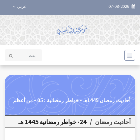
07-08-2026
عربي
أحاديث رمضان 1445هـ - خواطر رمضانية : 05 - من أعظم
أحاديث رمضان
/
٠24خواطر رمضانية 1445 هـ