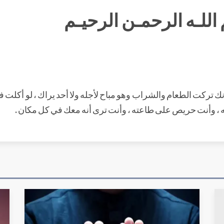
اللـه الرحمـن الرحيـم
نك تركت الطعام والشراب وهو مباح لأجله ولا أحد يراك ، لو أكلت ف
ه ، وأنت حريص على طاعته ، وأنت ترى أنه معك في كل مكان .