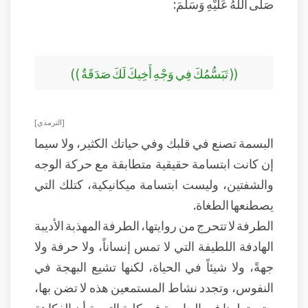
صَلَّى اللَّهُ عَلَيْهِ وَسَلَّمَ:
(( تَبَسُّمُكَ فِي وَجْهِ أَخِيكَ لَكَ صَدَقَةٌ ))
[ الترمذي ]
البسمة تصنع في قلبك وفي حياتك الكثير، ولا سيما
إن كانت ابتسامة حقيقية متطابقة مع حركة الوجه
والشفتين، وليست ابتسامة ميكانيكية، كتلك التي
يصطنعها الطغاة.
الطرفة لا تتحرج من روايتها، الطرفة المهذبة الأديبة
الهادفة اللطيفة التي لا تمس إنساناً، ولا حرفة ولا
جهةً، ولا شيئاً في الحياة، لكنها تشيع البهجة في
النفوس، وتجدد نشاط المستمعين هذه لا تضن بها،
حتى تعلمنا في الجامعة في كلية التربية أن الفكاهة