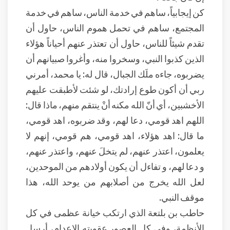
كن إيجابياً، ساهم في خدمة الناس، ساهم في خدمة
المجتمع، ساهم في تحمل هموم الناس، حاول أن
تقدم شيئاً للناس، حاول أن تعتذر عنهم أحياناً هؤلاء
الذين كذبوا النبي، وسخروا منه، وأغروا صبيانهم أن
يضربوه، جاءه ملَك الجبال، قال له: يا محمد، أمرني
ربي أن أكون طوع إرادتك، لو شئت لأطبقت عليهم
الأخشبين، أي أنّ الله مكنه أنْ ينتقم منهم، ماذا قال:
اللهم اهد قومي، دعا لهم، وقد ضربوه، اهد قومي،
ما قال: اهد هؤلاء، اهد قومي، هم قومي، إنهم لا
يعلمون، اعتذر عنهم، لم يتخلَ عنهم، واعتذر عنهم،
و دعا لهم، و تفاءل أن يكون أولادهم من الموحدين،
لعل الله يخرج من أصلابهم من يوحد الله، هذا
موقف النبي.
حاطب بن بلتعة الذي ارتكب خيانة عظمى في كل
الأنظمة، وفي كل العصور عقوبته الإعدام، أرسل