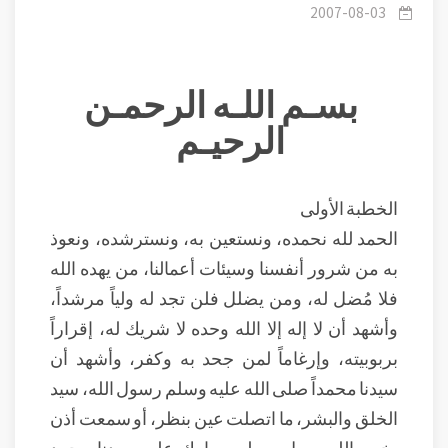
2007-08-03
بسـم اللـه الرحمـن
الرحيـم
الخطبة الأولى
الحمد لله نحمده، ونستعين به، ونسترشده، ونعوذ
به من شرور أنفسنا وسيئات أعمالنا، من يهده الله
فلا مُضل له، ومن يضلل فلن تجد له ولياً مرشداً،
وأشهد أن لا إله إلا الله وحده لا شريك له، إقراراً
بربوبيته، وإرغاماً لمن جحد به وكفر، وأشهد أن
سيدنا محمداً صلى الله عليه وسلم رسول الله، سيد
الخلق والبشر، ما اتصلت عين بنظر، أو سمعت أذن
بخبر، اللهم صلِ وسلم، وبارك على سيدنا محمد