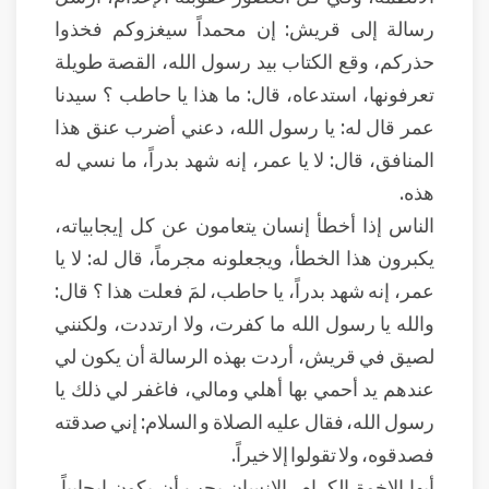
رسالة إلى قريش: إن محمداً سيغزوكم فخذوا
حذركم، وقع الكتاب بيد رسول الله، القصة طويلة
تعرفونها، استدعاه، قال: ما هذا يا حاطب ؟ سيدنا
عمر قال له: يا رسول الله، دعني أضرب عنق هذا
المنافق، قال: لا يا عمر، إنه شهد بدراً، ما نسي له
هذه.
الناس إذا أخطأ إنسان يتعامون عن كل إيجابياته،
يكبرون هذا الخطأ، ويجعلونه مجرماً، قال له: لا يا
عمر، إنه شهد بدراً، يا حاطب، لمَ فعلت هذا ؟ قال:
والله يا رسول الله ما كفرت، ولا ارتددت، ولكنني
لصيق في قريش، أردت بهذه الرسالة أن يكون لي
عندهم يد أحمي بها أهلي ومالي، فاغفر لي ذلك يا
رسول الله، فقال عليه الصلاة و السلام: إني صدقته
فصدقوه، ولا تقولوا إلا خيراً.
أيها الإخوة الكرام، الإنسان يجب أن يكون إيجابياً،