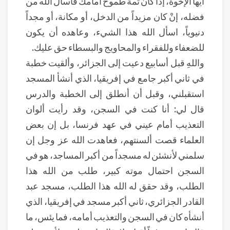
أيها الإخوة، إذا كان ثمة طموح أمامك فاسأل الله من
فضله، إنْ كان مزيداً من الدخل، أو مكانة، أو مجداً
دنيوياً، اسأل الله هذا الشيء، وعاهده أن يكون
للضعفاء وللفقراء والمحاويج والبسطاء حق عليك.
واللهِ قبل أسابيع دعيت إلى الجزائر، وألقيت خطبة
في ثاني أكبر جامع في إفريقيا، الذي أنشأ المسجد
استقبلني، وقبل أن أنطلق إلى الخطبة والدرس
قال لي: أنا كنت في السجن، وقد رأيت ألوان
التعذيب أمام عيني في عهد فرنسا، بل إن بعض
العلماء قصت ألسنتهم، فعاهدت الله عز وجل إن
سلمني لأنشئن له مسجداً من أكبر المساجد، هو في
السجن احتمال موته كبير، طلب من الله هذا
الطلب، وقد حقق له الله هذا الطلب، مسجد عبد
القادر الجزائري، ثاني أكبر مسجد في إفريقيا، الذي
أنشأه كان في السجن والتعذيب أمامه، فما يئس، ما