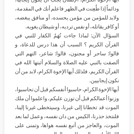
ودائماً إذا طُعِنت في الظهر فاعلم أنك في المقدمة،
ولابد للمؤمن من مؤمن يحسده، أو منافق يبغضه،
أو كافر يقاتله، أو نفس ترديه، أو شيطان يغويه.
السؤال الآن: لماذا جاءت تُهَمُ الكفار للنبي في
القرآن الكريم ؟ السبب أن هذا درس للدعاة، و
قالوا: ساحر أو مجنون، قالوا: شاعر، التهم التي
ألصقت بالنبي عليه الصلاة والسلام أثبتها الله في
القرآن الكريم، فلذلك أيها الإخوة الكرام، لابد من أن
نكون إيجابيين.
أيها الإخوة الكرام، حاسبوا أنفسكم قبل أن تحاسبوا،
وزنوا أعمالكم قبل أن توزن عليكم، واعلموا أن ملك
الموت قد تخطانا إلى غيرنا، وسيتخطى غيرنا إلينا،
فلنتخذ حذرنا، الكيس من دان نفسه، وعمل لما بعد
الموت، والعاجز من أتبع نفسه هواها، وتمنى على
الله الأماني، والحمد لله رب العالمين.