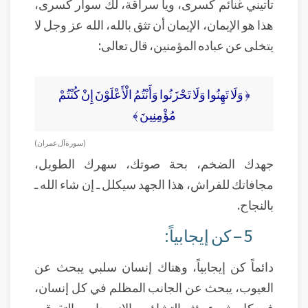
تأتيني غنائم كسرى، ويا سراقة، لك سوار كسرى،
هذا هو الإيمان، الإيمان أن تثق بالله، الله عز وجل لا
يتخلى عن عباده المؤمنين، قال تعالى:
﴿ وَلَا تَهِنُوا وَلَا تَحْزَنُوا وَأَنْتُمُ الْأَعْلَوْنَ إِنْ كُنْتُمْ
مُؤْمِنِينَ ﴾
( سورة آل عمران )
جهدك الضخم، بحة صوتك، سهرك الطويل،
مجافاتك للفراش، هذا الجهد سيكلل ـ إن شاء الله ـ
بالنجاح.
5 – كن إيجابياً:
دائماً كن إيجابياً، وهناك إنسان سلبي يبحث عن
العيوب، يبحث عن الجانب المظلم في كل إنسان،
في كل شيء يؤثر التشاؤم والانسحاب والتقوقع،