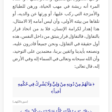
المرء أنه ريشة في مهب الحياة، ورهن للطبائع
والأمزجة التي ركب عليها، أو ورثها عن والديه، أو
تلقاها من بيئته الأولى، وأن ليس أمامه إلا الامتثال،
هذا إهدار لكرامة الإنسان، فلا بد من اتخاذ قرار
بالتفاؤل، فالتفاؤل قرار ينبثق من داخل النفس، هذه
أول حقيقة في التفاؤل، ونحن جميعاً قادرون عليه،
ونصنعه بأيدينا واثقين بربنا، معتمدين على التوحيد،
وأن الله سبحانه وتعالى في السماء إله وفي الأرض
إله، قال تعالى:
﴿ مَا لَهُمْ مِنْ دُونِهِ مِنْ وَلِيٍّ وَلَا يُشْرِكُ فِي حُكْمِهِ
أَحَداً ﴾
( سورة الكهف )
﴿ وَإِلَيْهِ يُرْجَعُ الْأَمْرُ كُلُّهُ فَاعْبُدْهُ وَتَوَكَّلْ عَلَيْهِ ﴾