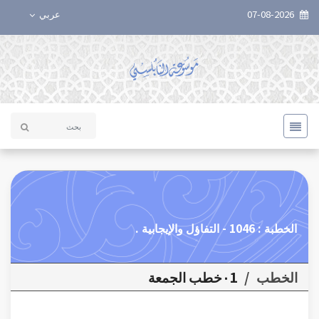
07-08-2026
عربي
الخطبة : 1046 - التفاؤل والإيجابية .
الخطب
/
٠1خطب الجمعة