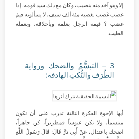
إلا وهو آخذ منه بنصيب، وكان مع ذلك سيد قومه، إذا
غضب غَضب لغضبه مئة ألف سيف، لا يسألونه فيمَ
غضب ؟ قيمة الرجل بعلمه وبأخلاقه، وبعمله
الطيب.
3 – التبسُّمُ والضحك ورواية
الطُرَف والنُّكتِ الهادفة:
أيها الإخوة الفكرة الثالثة تدرب على أن تكون
مبتسماً، ولا تكن عبوساً قمطريراً، كن جاهزاً،
اضحك باعتدال، عَنْ أَبِي ذَرٍّ قَالَ: قَالَ رَسُولُ اللَّهِ