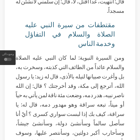
قال: انتهيت، غداً أقتل، لا، قال: إن سلمني لأنشئن له
مسجداً.
مقتطفات من سيرة النبي عليه
الصلاة والسلام في التفاؤل
وخدمة الناس
وضع داكن
ومن السيرة النبوية: لما كان النبي عليه الصلاة
والسلام عائداً من الطائف التي كذبته، وسخرت به،
بل وأغرت صبيانها لنيله بالأذى، قال له زيد: يا رسول
الله، أترجع إلى مكة، وقد أخرجتك ؟ قال: إن الله
ناصر نبيه، هدر دمه، وضعت مئة ناقة لمن يأتي به حياً
أو ميتاً، تبعه سراقة وهو مهدور دمه، قال له: يا
سراقة، كيف بك إذا لبست سواري كسرى ؟ أيْ أنا
سأصل سالماً وسأنشئ دولة، وسأنشئ جيشاً،
وسأحارب أكبر دولتين، وسأنتصر عليها، وسوف