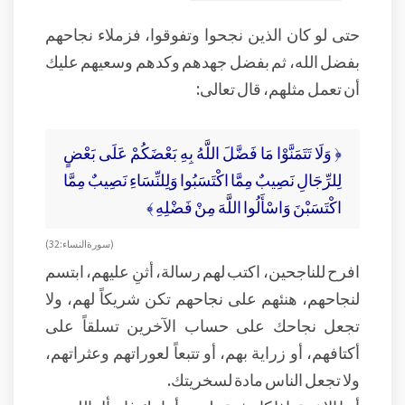
حتى لو كان الذين نجحوا وتفوقوا، فزملاء نجاحهم
بفضل الله، ثم بفضل جهدهم وكدهم وسعيهم عليك
أن تعمل مثلهم، قال تعالى:
﴿ وَلَا تَتَمَنَّوْا مَا فَضَّلَ اللَّهُ بِهِ بَعْضَكُمْ عَلَى بَعْضٍ
لِلرِّجَالِ نَصِيبٌ مِمَّا اكْتَسَبُوا وَلِلنِّسَاءِ نَصِيبٌ مِمَّا
اكْتَسَبْنَ وَاسْأَلُوا اللَّهَ مِنْ فَضْلِهِ ﴾
( سورة النساء: 32)
افرح للناجحين، اكتب لهم رسالة، أثنِ عليهم، ابتسم
لنجاحهم، هنئهم على نجاحهم تكن شريكاً لهم، ولا
تجعل نجاحك على حساب الآخرين تسلقاً على
أكتافهم، أو زراية بهم، أو تتبعاً لعوراتهم وعثراتهم،
ولا تجعل الناس مادة لسخريتك.