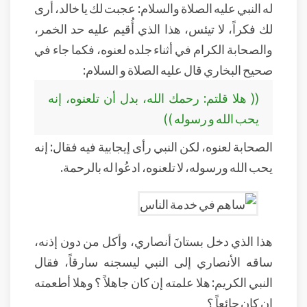
له النبي عليه الصلاة والسلام: عجبت لك يا خالد، أرى
لك فكراً، لا تيئس، هذا الذي أُقيم عليه حد الخمر،
والصحابة الكرام في أثناء جلده لعنوه، فكما جاء في
صحيح البخاري قال عليه الصلاة و السلام:
(( هلا قلتم: رحمك الله، بدل أن تلعنوه، إنه
يحب الله و رسوله ))
الصحابة لعنوه، لكن النبي رأى إيجابية فيه فقال: إنه
يحب الله ورسوله، لا تلعنوه، ادعُوا له بالرحمة.
هذا الذي دخل بستانَ أنصاري، وأكل من دون إذنه،
ساقه الأنصاري إلى النبي ليسجنه سارقاً، فقال
النبي الكريم: هلا علمته إن كان جاهلاً ؟ وهلا أطعمته
إن كان جائعاً ؟