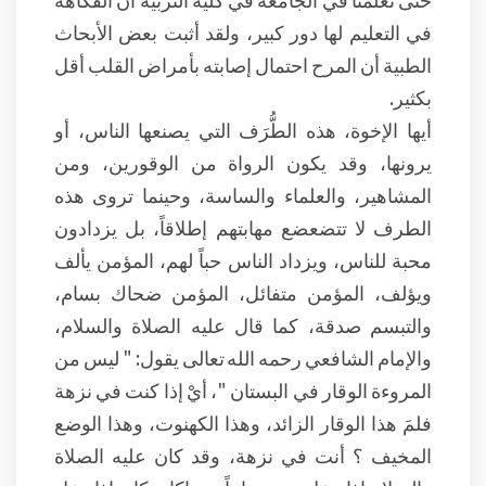
في التعليم لها دور كبير، ولقد أثبت بعض الأبحاث
الطبية أن المرح احتمال إصابته بأمراض القلب أقل
بكثير.
أيها الإخوة، هذه الطُّرَف التي يصنعها الناس، أو
يرونها، وقد يكون الرواة من الوقورين، ومن
المشاهير، والعلماء والساسة، وحينما تروى هذه
الطرف لا تتضعضع مهابتهم إطلاقاً، بل يزدادون
محبة للناس، ويزداد الناس حباً لهم، المؤمن يألف
ويؤلف، المؤمن متفائل، المؤمن ضحاك بسام،
والتبسم صدقة، كما قال عليه الصلاة والسلام،
والإمام الشافعي رحمه الله تعالى يقول: " ليس من
المروءة الوقار في البستان "، أيْ إذا كنت في نزهة
فلمَ هذا الوقار الزائد، وهذا الكهنوت، وهذا الوضع
المخيف ؟ أنت في نزهة، وقد كان عليه الصلاة