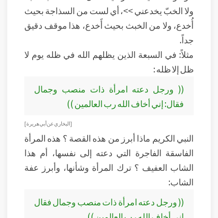
ولا الخبّ يخدعني >>، أي لست من السذاجة بحيث
أُخدع، ولا من الخبث بحيث أََخدع، هذا موقف دقيق
جداً.
مثلاً: في السبعة الذين يظلهم الله في ظله يوم لا
ظل إلا ظله :
(( ورجل دعته امرأة ذات منصب وجمال
فقال: إني أخاف الله رب العالمين ))
[ البخاري عن أبي هريرة ]
النبي الكريم ماذا أبرز من هذه القصة ؟ هذه المرأة
الفاسقة الفاجرة التي دعته إلى نفسها، أم هذا
الشاب العفيف ؟ ترك المرأة وشأنها، وأبرز عفة
الشاب:
(( ورجل دعته امرأة ذات منصب وجمال فقال
إني أخاف الله رب العالمين ))