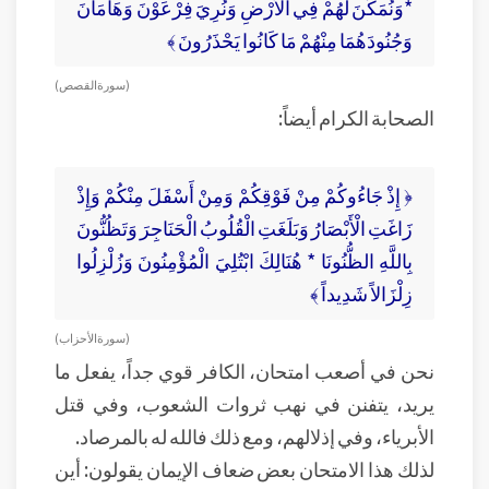
*وَنُمَكِّنَ لَهُمْ فِي الْأَرْضِ وَنُرِيَ فِرْعَوْنَ وَهَامَانَ
وَجُنُودَهُمَا مِنْهُمْ مَا كَانُوا يَحْذَرُونَ ﴾
( سورة القصص )
الصحابة الكرام أيضاً:
﴿ إِذْ جَاءُوكُمْ مِنْ فَوْقِكُمْ وَمِنْ أَسْفَلَ مِنْكُمْ وَإِذْ
زَاغَتِ الْأَبْصَارُ وَبَلَغَتِ الْقُلُوبُ الْحَنَاجِرَ وَتَظُنُّونَ
بِاللَّهِ الظُّنُونَا * هُنَالِكَ ابْتُلِيَ الْمُؤْمِنُونَ وَزُلْزِلُوا
زِلْزَالاً شَدِيداً ﴾
( سورة الأحزاب )
نحن في أصعب امتحان، الكافر قوي جداً، يفعل ما
يريد، يتفنن في نهب ثروات الشعوب، وفي قتل
الأبرياء، وفي إذلالهم، ومع ذلك فالله له بالمرصاد.
لذلك هذا الامتحان بعض ضعاف الإيمان يقولون: أين