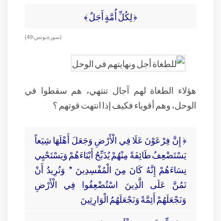
﴿ لِكُلِّ أُمَّةٍ أَجَلٌ ﴾
( سورة يونس: 49)
هؤلاء الطغاة لهم آجال تنتهي، هم سقطوا في
الوحل، وهم أقوياء فكيف إذا انتهت قوتهم ؟
﴿ إِنَّ فِرْعَوْنَ عَلَا فِي الْأَرْضِ وَجَعَلَ أَهْلَهَا شِيَعاً
يَسْتَضْعِفُ طَائِفَةً مِنْهُمْ يُذَبِّحُ أَبْنَاءَهُمْ وَيَسْتَحْيِي
نِسَاءَهُمْ إِنَّهُ كَانَ مِنَ الْمُفْسِدِينَ * وَنُرِيدُ أَنْ
نَمُنَّ عَلَى الَّذِينَ اسْتُضْعِفُوا فِي الْأَرْضِ
وَنَجْعَلَهُمْ أَئِمَّةً وَنَجْعَلَهُمُ الْوَارِثِينَ