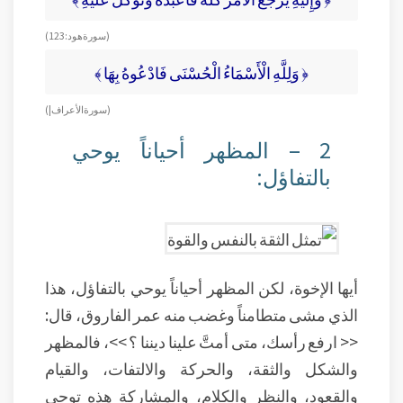
(سورة هود: 123)
﴿ وَلِلَّهِ الْأَسْمَاءُ الْحُسْنَى فَادْعُوهُ بِهَا ﴾
( سورة الأعراف|)
2 – المظهر أحياناً يوحي
بالتفاؤل:
أيها الإخوة، لكن المظهر أحياناً يوحي بالتفاؤل، هذا
الذي مشى متطامناً وغضب منه عمر الفاروق، قال:
<< ارفع رأسك، متى أمتَّ علينا ديننا ؟ >>، فالمظهر
والشكل والثقة، والحركة والالتفات، والقيام
والقعود، والنظر والكلام، والمشاركة هذه توحي