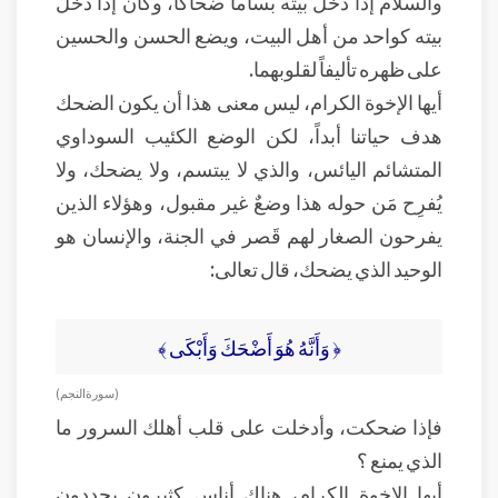
والسلام إذا دخل بيته بساماً ضحاكا، وكان إذا دخل
بيته كواحد من أهل البيت، ويضع الحسن والحسين
على ظهره تأليفاً لقلوبهما.
أيها الإخوة الكرام، ليس معنى هذا أن يكون الضحك
هدف حياتنا أبداً، لكن الوضع الكئيب السوداوي
المتشائم اليائس، والذي لا يبتسم، ولا يضحك، ولا
يُفرِح مَن حوله هذا وضعٌ غير مقبول، وهؤلاء الذين
يفرحون الصغار لهم قَصر في الجنة، والإنسان هو
الوحيد الذي يضحك، قال تعالى:
﴿ وَأَنَّهُ هُوَ أَضْحَكَ وَأَبْكَى ﴾
( سورة النجم )
فإذا ضحكت، وأدخلت على قلب أهلك السرور ما
الذي يمنع ؟
أيها الإخوة الكرام، هناك أناس كثيرون يجددون