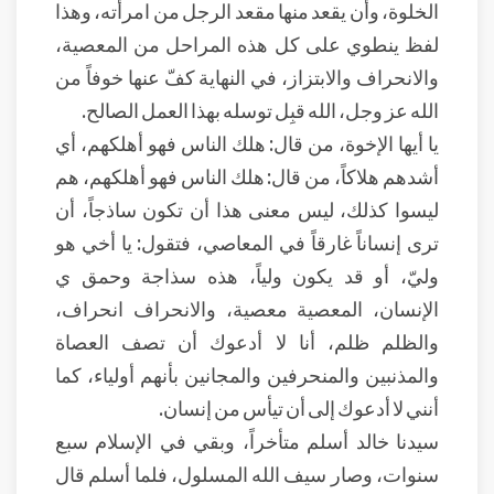
الخلوة، وأن يقعد منها مقعد الرجل من امرأته، وهذا
لفظ ينطوي على كل هذه المراحل من المعصية،
والانحراف والابتزاز، في النهاية كفّ عنها خوفاً من
الله عز وجل، الله قبِل توسله بهذا العمل الصالح.
يا أيها الإخوة، من قال: هلك الناس فهو أهلكهم، أي
أشدهم هلاكاً، من قال: هلك الناس فهو أهلكهم، هم
ليسوا كذلك، ليس معنى هذا أن تكون ساذجاً، أن
ترى إنساناً غارقاً في المعاصي، فتقول: يا أخي هو
وليّ، أو قد يكون ولياً، هذه سذاجة وحمق ي
الإنسان، المعصية معصية، والانحراف انحراف،
والظلم ظلم، أنا لا أدعوك أن تصف العصاة
والمذنبين والمنحرفين والمجانين بأنهم أولياء، كما
أنني لا أدعوك إلى أن تيأس من إنسان.
سيدنا خالد أسلم متأخراً، وبقي في الإسلام سبع
سنوات، وصار سيف الله المسلول، فلما أسلم قال