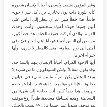
وغير المؤمن يشقى ويُشقي، أحياناً الإنسان شعوره
كأنه بلورة ذات لون دخاني، يرى كل شيء حوله
قاتماً، هذا خطأ كبير، ثم أن تنظر إلى الناس على
أنهم جميعاً جهلاء أغبياء متخلفون، وأنت وحدك
الفهيم، والذي أدركت حقيقة الحياة، هذا خطأ كبير،
من ظن أن الناس أغبياء فهو أغباهم، الخير فيّ وفي
أمتي إلى يوم القيامة، أمتي كالمطر لا يدرى، أولّها
خير أم آخرها.
أيها الإخوة الكرام، أحياناً الإنسان يتهم بالسذاجة،
وقد يكون متفائلاً، ولكن السوداويون ما من شيء إلا
وبعد التحليل يكنّ شراً، ما من شيء في حياتهم
يحللونه، فإذا هو مؤامرة، إذا هو قنص، إذا هو خطة
جهنمية، هذا خطأ كبير، أنت بحاجة إلى شيء من
البساطة، وهذه البساطة مسعدة، طبعاً أروع موقف
هو موقف سيدنا عمر حينما قال: << لست بالخبّ،