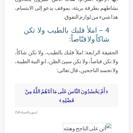
نشاطهم بطرفة بريئة، بموقف يدعو إلى الابتسام،
هذا شيء من لوازم التفوق.
4 – املأ قلبك بالطيب ولا تكن
شاكاً ولا قنّاصاً:
الحقيقة الرابعة: املأ قلبك بالطيب، ولا تكن شاكاً،
ولا تكن قناصاً، ولا تكن سيئ الظن، انوِ النية الطيبة،
ولا تحسد الناجحين، قال تعالى:
﴿ أَمْ يَحْسُدُونَ النَّاسَ عَلَى مَا آتَاهُمُ اللَّهُ مِنْ
فَضْلِهِ ﴾
( سورة النساء: 54)