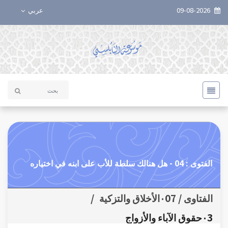
09-08-2026
عربي
الفتوى : 04 - هل هنالك سلطة للأب على ابنه في اختياره
الفتاوى / ٠07الأخلاق والتزكية
/
٠3حقوق الآباء والأزواج