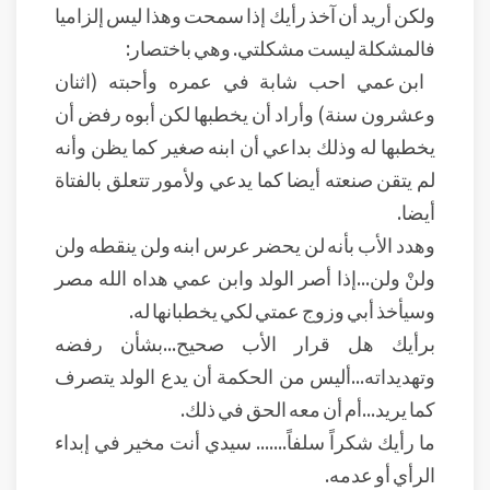
ولكن أريد أن آخذ رأيك إذا سمحت وهذا ليس إلزاميا
فالمشكلة ليست مشكلتي. وهي باختصار:
ابن عمي احب شابة في عمره وأحبته (اثنان
وعشرون سنة) وأراد أن يخطبها لكن أبوه رفض أن
يخطبها له وذلك بداعي أن ابنه صغير كما يظن وأنه
لم يتقن صنعته أيضا كما يدعي ولأمور تتعلق بالفتاة
أيضا.
وهدد الأب بأنه لن يحضر عرس ابنه ولن ينقطه ولن
ولنْ ولن...إذا أصر الولد وابن عمي هداه الله مصر
وسيأخذ أبي وزوج عمتي لكي يخطبانها له.
برأيك هل قرار الأب صحيح...بشأن رفضه
وتهديداته...أليس من الحكمة أن يدع الولد يتصرف
كما يريد...أم أن معه الحق في ذلك.
ما رأيك شكراً سلفاً....... سيدي أنت مخير في إبداء
الرأي أو عدمه.