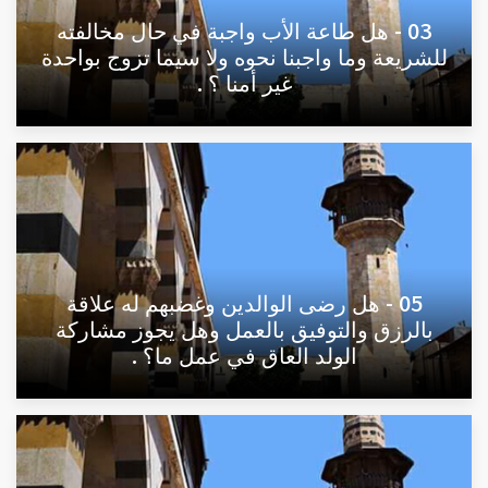
03 - هل طاعة الأب واجبة في حال مخالفته
للشريعة وما واجبنا نحوه ولا سيما تزوج بواحدة
غير أمنا ؟ .
05 - هل رضى الوالدين وغضبهم له علاقة
بالرزق والتوفيق بالعمل وهل يجوز مشاركة
الولد العاق في عمل ما؟ .