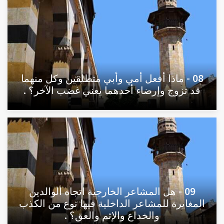
08 - ماذا أفعل أمي وأبي متطلقين وكل منهما
قد تزوج وإرضاء أحدهما يعني غضب الآخر؟ .
09 - هل المشاعر الخارجية اتجاه الوالدين
المغايرة للمشاعر الداخلية فيها نوع من الكذب
والخداع والإثم والعق؟ .