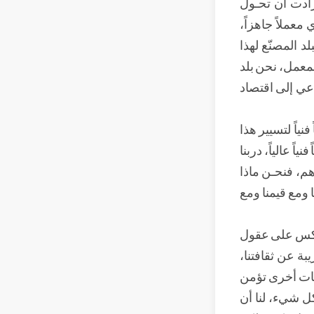
رادت أن تحـول
عملاً جاهزاً،
 المصنّع لهذا
معمل، نحن بلد
اعي إلى اقتصاد
ياً لتسيير هذا
اً عالياً، دربنا
م، فنحـن ماذا
ا ومع قيمنا ومع
نعكس على عقول
ة عن ثقافتنا،
معات أخرى تؤمن
كل شيء، لنا أن