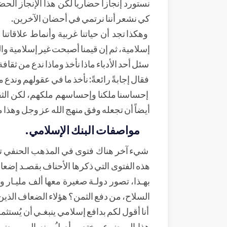
نستورد إنجازاً حضارياً لكن هذا الإنجاز الحضا
كي نشعر أننا نرتمي في أحضان الآخرين.
وهكذا تجد أن حياتنا غربية وأنماط علاقاتنا
إسلامية، ثم إن قيمنا أصبحت غير إسلامية والم
سئل أحد الأدباء ماذا نأخذ وماذا ندع من ثقافة
فقال إجابةً رائعةً: نأخذ ما في عقولهم وندع
إحساسنا ملكنا وإحساسهم ملكهم، لكن الثقا
أيضاً أن تجعله وفق منهج الله عز وجل وهذا 
مواصفات البنك الإسلامي.
شيء آخر هناك فتوى في المذهب الحنفي تجيز 
هذه الفتوى التي ذكرها الأحناف بقصـد إضعاف
بهـذا، تصور دولـة صغيرة معها ألف مليـار
السلاح، من دفع الثمن؟ هؤلاء الضعاف الذين 
أنا أقول لكم بدافع إسلامي ينبغـي أن يُستثم
هذا الموضوع مختصر أصلُ منه إلى موضوع