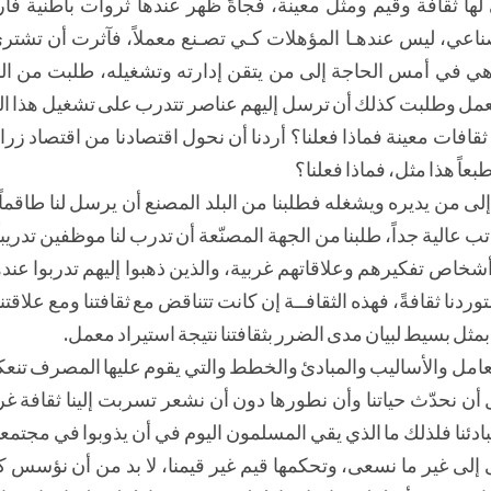
 لها ثقافة وقيم ومثل معينة، فجأةً ظهر عندها ثروات باطنية فأ
اعي، ليس عندهـا المؤهلات كـي تصـنع معملاً، فآثرت أن تشتري م
ي في أمس الحاجة إلى من يتقن إدارته وتشغيله، طلبت من البلد
لمعمل وطلبت كذلك أن ترسل إليهم عناصر تتدرب على تشغيل هذا ال
 ثقافات معينة فماذا فعلنا؟ أردنا أن نحول اقتصادنا من اقتصاد زر
اً هذا مثل، فماذا فعلنا؟
لى من يديره ويشغله فطلبنا من البلد المصنع أن يرسل لنا طاقماً فن
ب عالية جداً، طلبنا من الجهة المصنّعة أن تدرب لنا موظفين تدريباً فني
خاص تفكيرهم وعلاقاتهم غربية، والذين ذهبوا إليهم تدربوا عنده
وردنا ثقافةً، فهذه الثقافــة إن كانت تتناقض مع ثقافتنا ومع علاقتن
 بمثل بسيط لبيان مدى الضرر بثقافتنا نتيجة استيراد معمل.
عامل والأساليب والمبادئ والخطط والتي يقوم عليها المصرف ت
نحدّث حياتنا وأن نطورها دون أن نشعر تسربت إلينا ثقافة غريب
بادئنا فلذلك ما الذي يقي المسلمون اليوم في أن يذوبوا في مجت
ى إلى غير ما نسعى، وتحكمها قيم غير قيمنا، لا بد من أن نؤسس 