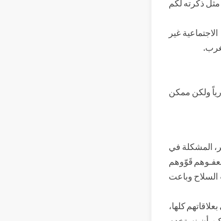
ا مثل ذكرته لكم
الاجتماعية غير
لغرب.
ياً ولكن ممكن
ير، المشكلة في
عفـوهم قَوّوهم
 السلاح وباعت
علاقاتهم كلها،
كن أن نستخدم