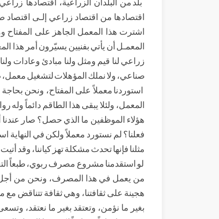
بلد من البلدان الزراعية، اقتصادها زراعي
اقتصادها من اقتصاد زراعي إلـى اقتصاد صن
اشترت هذا المعمل الجاهز على المفتاح وه
المعمـل أن يأتي بفنيين يسيّرون أمر هذا ا
زراعي لنا قيم ومثل ولنا مبادئ وعادات ولنا
صناعي، ولا نملك المؤهلات لتشغيل معمل، طبع
استوردنا معملاً على المفتاح، ونحن بحاجة إ
المعمل، ولئلا يبقى هذا الطاقم دائماً وله روات
هؤلاء الموظفين ما الذي حصل؟ صار عندنا أش
فعلنا؟ لم نستورد معملاً ولكن في النهاية است
مثلنا فإنها تحدث مشكلة تهز كياننا، وقد أتيت
لو استقدمنا مشروع مصرف ربوي، طبعاً الت
من يعمل في هذا المصرف، ونحن من أجل أن 
هجينة على ثقافتنا، وهي ثقافة تتناقض مع م
بغير ما نؤمن، وتعتقد بغير ما نعتقد، وتسع