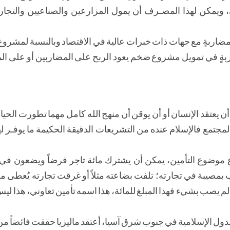
ي، ويمكن لهذا المصـرف أن يمول المزارعين والصناعيين والتجار
مضاربةٍ مع جهات ذات خبرات عالية في الاقتصاد وبالنسبة لمشروع ك
ةٍ في تمويل مشروع ضخم يعود الربح على المضاربين أو على ال
أن يعتقد الإنسان أو أن يوقن أن منهج الله كامل مهما تطورت الحي
تمع فالإسلام عنده من التشريعات الدقيقة الحكيمة ما يوفـر له
ضوع موضوع التأمين، يمكن أن يشترك مائة تاجر فرضاً ويضعون 
 بمصيبة في تجارته؛ تلفت بضاعته مثلاً أو غرقت تجارته يُعطى م
 لم يصب بشيء فهذا المبلغ للمائة، هذا اسمه تأمين تعاوني، هذا ليس
دول الإسلامية في جنوب شرق آسيا، أعتقد ماليزيا حققت فائضاً من