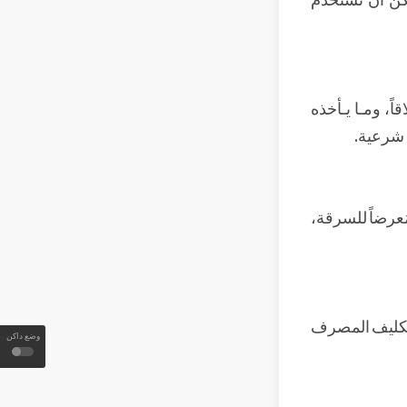
ً، ومـا يـأخذه
 شرعية.
ُعرضاً للسرقة،
بتكليف المصرف
وضع داكن