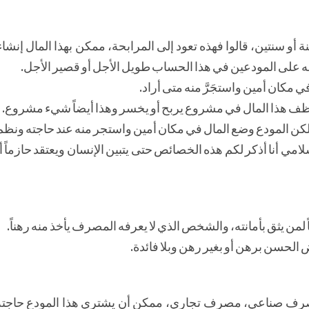
سنة أو سنتين، قالوا فهذه تعود إلى المرابحة، ممكن بهذا المال إن
على المودعين في هذا الحساب طويل الأجل أو قصير الأجل.
مكان أمين واستجَرَّ منه متى أراد.
وظف هذا المال في مشروع يربح أو يخسر وهذا أيضاً شيء مشروع.
ئاً لكن المودع وضع المال في مكان أمين واستجر منه عند حاجته ونظم
 أنا أذكر لكم هذه الخصائص حتى يتبين الإنسان ويعتقد حازماً أ
ن يثق بأمانته، والشخص الذي لا يعرفه المصرف يأخذ منه رهناً.
ض الحسن برهن أو بغير رهن وبلا فائدة.
رف صناعي، مصرف تجاري، ممكن أن يشتري هذا المودع حاجته وأ