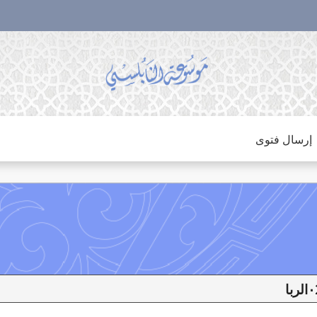
إرسال فتوى
لربا