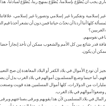
ري يجب أن يُطوّع بإسلامنا، يُطوّع بمنهج ربنا، يُطوّع لمبادئنا، هذ
 غير إسلامية وتفكيرنا غير إسلامي وتصورنا غير إسلامي، علاقاتنا 
سألة كلها أننا أردنا أن نحدّث حياتنا فمن دون أن نشعر أخذنا قيم ا
 الغربيين؟
 ما في نفوسهم.
فة قدر شائع بين كل الأمم والشعوب ممكن أن تأخذ إنجازاً حضار
ممكن أن يكون.
أن تودع الأموال في بلاد الكفر أو البلاد المعاهدة إن صح التعب
هم، أما حينما وضـع المسلمـون أموالهم في بلاد الغرب بدل أن يض
 ومليارات من الدولارات، كلها أموال المسلمين هذه قويت وصنعت
وضعوا أموالهم في بلاد الغرب.
ر المال في بلاد المسلميـن لأن هذا يقويهم ويرقى بصناعتهم ويرقى ب
 دقيق ذكرت جزءاً منه في درس سابق هذا الجزء هو: أنه مم