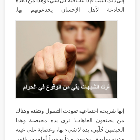
الخادعة لأهل الإحسان يخدعونهم بها.
إنها شريحة اجتماعية تعودت التسول وتتقنه وهناك
من يصنعون العاهات؛ ترى يده مجبصنة وهذا
الجبصين خُلّبي، يده لا شيء بها، وعصابة على عينه
وعينه سليمة، يضعون ولداً صغيراً أمامهم، بائس