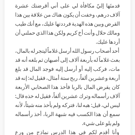
قدمتَها إليّ مكافأة لي على أني أقرضتك عشرة
آلاف درهم، وخفت أن يكون هناك من علاقة بين هذا
القرض وبين هذه الهدية فرددتها عليك، مع أنك طيب
ومالك حلال وأنت أخ كريم ولكن هذا الذي حملني أن
أردها عليك.
أحد أصحاب رسول الله أرسل غلاماً ليتجر له بالمال،
بعث غلاماً له بأربعة آلاف إلى أصبهان ثم بلغه أنه قد
مات، فركب إليه أو أرسل إليه فوجد المال قد بلغ
أربعة وعشرين ألفاً، ربح ستة أمثال، فقيل له: إنه قد
كان يقرض المال بالربا فأخذ هذا الصحابي الأربعة
آلاف رأسماله وترك عشرين ألفاً، فقيل له خذه قال:
ليس لي، قيل: هبه لنا، فتركه ولم يأخذ منه شيئاً، لأنه
سمع أن هذا الكسب فيه شبهة الربا، أخذ رأسماله
ولم يلو على شيء.
وأنا أقدم لكم في هذا الدرس نماذج من ورع