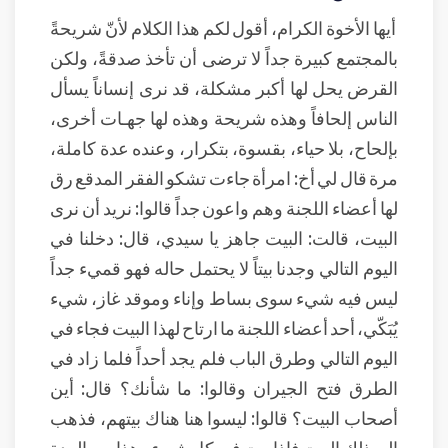
أيها الأخوة الكرام، أقول لكم هذا الكلام لأنّ شريحةً
بالمجتمع كبيرة جداً لا ترضى أن تأخذ صدقةً، ولكن
القرض يحل لها أكبر مشكلة، قد نرى إنساناً يسأل
الناس إلحافاً وهذه شريحة وهذه لها جهـات أخرى،
بإلحاح، بلا حياء، بقسوة، بتكرار، وعنده عدة كاملة،
مرة قال لي أخ: امرأة جاءت تشكو الفقر المدقع رق
لها أعضاء اللجنة وهم واعون جداً قالوا: نريد أن نرى
البيت، قالت: البيت جاهز يا سيدي، قال: دخلنا في
اليوم التالي وجدنا بيتاً لا يحتمل حاله فهو قميء جداً
ليس فيه شيء سوى بساط وإناء وموقد غاز، شيء
يُبَكّي، أحد أعضاء اللجنة ما ارتاح لهذا البيت فجاء في
اليوم التالي وطرق الباب فلم يجد أحداً فلما زاد في
الطرق فتح الجيران وقالوا: ما شأنك؟ قال: أين
أصحاب البيت؟ قالوا: ليسوا هنا هناك بيتهم، فذهب
إلى ذلك البيت فإذا بيت فيه كل شيء وهذا من العدة