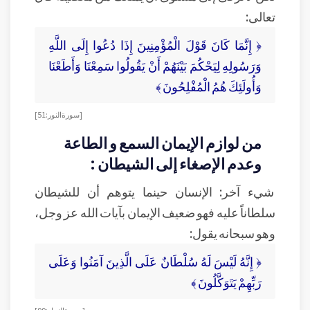
تعالى:
﴿ إِنَّمَا كَانَ قَوْلَ الْمُؤْمِنِينَ إِذَا دُعُوا إِلَى اللَّهِ
وَرَسُولِهِ لِيَحْكُمَ بَيْنَهُمْ أَنْ يَقُولُوا سَمِعْنَا وَأَطَعْنَا
وَأُولَئِكَ هُمُ الْمُفْلِحُونَ ﴾
[ سورة النور: 51]
من لوازم الإيمان السمع و الطاعة
وعدم الإصغاء إلى الشيطان :
شيء آخر: الإنسان حينما يتوهم أن للشيطان
سلطاناً عليه فهو ضعيف الإيمان بآيات الله عز وجل،
وهو سبحانه يقول:
﴿ إِنَّهُ لَيْسَ لَهُ سُلْطَانٌ عَلَى الَّذِينَ آمَنُوا وَعَلَى
رَبِّهِمْ يَتَوَكَّلُونَ ﴾