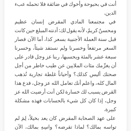
أنت في بحبوحة وأخوك في ضائقة فلا تحمله عبء
الدين.
في مجتمعنا المادي المقرض إنسان عظيم
ومحسنٌ كريمٌ، لأنه يقول لك: أدنته المبلغ حين كانت
قبل سنة العملة الأجنبية بسعر كذا، أما الآن فصار
السعر مرتفعاً وخسرنا ولم نستفد شيئاً، وخسرنا
سبعة عشر بالمئة ويحسبها، ربنا عز وجل قادر على
أن يغرِّمك مئات الملايين عن طيب خاطر من أجل
صحتك أليس كذلك؟ وأحياناً غلطة تجارية تُذهب
المال كله، واعلم أنك تعامل الله عز وجل، فدع هذا
القرض يسبب لك خسارة لكن أنت أرضيت الله عز
وجل، إذا كان كل شيء بالحسابات فهذه مشكلة
كبيرة.
على عهد الصحابة المقرض كان يعد بخيلاً، لِمَ لم
تواسه بمالك؟ لماذا تقرضه؟ واسِهِ بمالك، الآن