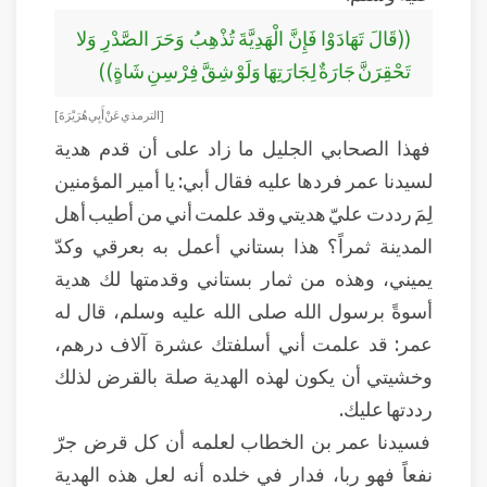
((قَالَ تَهَادَوْا فَإِنَّ الْهَدِيَّةَ تُذْهِبُ وَحَرَ الصَّدْرِ وَلا
تَحْقِرَنَّ جَارَةٌ لِجَارَتِهَا وَلَوْ شِقَّ فِرْسِنِ شَاةٍ))
[ الترمذي عَنْ أَبِي هُرَيْرَةَ]
فهذا الصحابي الجليل ما زاد على أن قدم هدية
لسيدنا عمر فردها عليه فقال أبي: يا أمير المؤمنين
لِمَ رددت عليّ هديتي وقد علمت أني من أطيب أهل
المدينة ثمراً؟ هذا بستاني أعمل به بعرقي وكدّ
يميني، وهذه من ثمار بستاني وقدمتها لك هدية
أسوةً برسول الله صلى الله عليه وسلم، قال له
عمر: قد علمت أني أسلفتك عشرة آلاف درهم،
وخشيتي أن يكون لهذه الهدية صلة بالقرض لذلك
رددتها عليك.
فسيدنا عمر بن الخطاب لعلمه أن كل قرض جرّ
نفعاً فهو ربا، فدار في خلده أنه لعل هذه الهدية