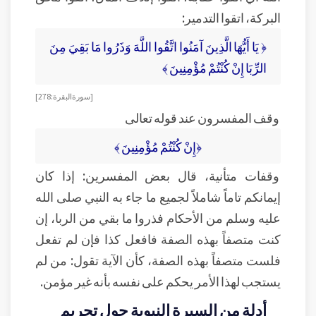
البركة، اتقوا التدمير:
﴿ يَا أَيُّهَا الَّذِينَ آمَنُوا اتَّقُوا اللَّهَ وَذَرُوا مَا بَقِيَ مِنَ
الرِّبَا إِنْ كُنْتُمْ مُؤْمِنِينَ ﴾
[ سورة البقرة: 278]
وقف المفسرون عند قوله تعالى
﴿إِنْ كُنْتُمْ مُؤْمِنِينَ ﴾
وقفات متأنية، قال بعض المفسرين: إذا كان
إيمانكم تاماً شاملاً لجميع ما جاء به النبي صلى الله
عليه وسلم من الأحكام فذروا ما بقي من الربا، إن
كنت متصفاً بهذه الصفة فافعل كذا فإن لم تفعل
فلست متصفاً بهذه الصفة، كأن الآية تقول: من لم
يستجب لهذا الأمر يحكم على نفسه بأنه غير مؤمن.
أدلة من السيرة النبوية حول تحريم