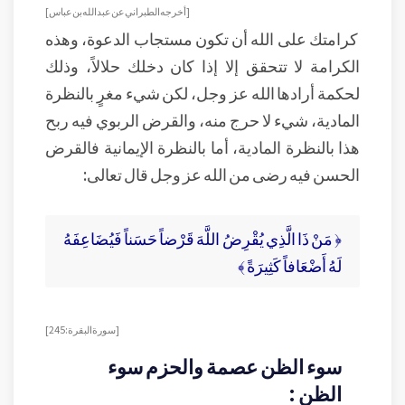
[أخرجه الطبراني عن عبد الله بن عباس ]
كرامتك على الله أن تكون مستجاب الدعوة، وهذه
الكرامة لا تتحقق إلا إذا كان دخلك حلالاً، وذلك
لحكمة أرادها الله عز وجل، لكن شيء مغرٍ بالنظرة
المادية، شيء لا حرج منه، والقرض الربوي فيه ربح
هذا بالنظرة المادية، أما بالنظرة الإيمانية فالقرض
الحسن فيه رضى من الله عز وجل قال تعالى:
﴿ مَنْ ذَا الَّذِي يُقْرِضُ اللَّهَ قَرْضاً حَسَناً فَيُضَاعِفَهُ
لَهُ أَضْعَافاً كَثِيرَةً ﴾
[ سورة البقرة: 245 ]
سوء الظن عصمة والحزم سوء
الظن :