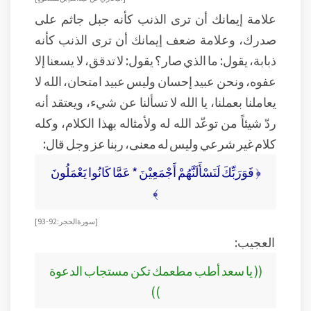
علامة إيمانك أن ترى الذنب كأنه جبل جاثم على
صدرك، وعلامة ضعف إيمانك أن ترى الذنب كأنه
ذبابة، يقول: ما الذي صار؟ يقول: لا تدقق، لا يسعنا إلا
عفوه، ونحن عبيد إحسان وليس عبيد امتحان، الله لا
يعاملنا بعملنا، يا الله لا تسألنا عن شيء، ويعتقد أنه
ردّ شيئاً من توعّد الله له ولأمثاله بهذا الكلام، وكله
كلام غير شرعي وليس له معنى، ربنا عز وجل قال:
﴿ فَوَرَبِّكَ لَنَسْأَلَنَّهُمْ أَجْمَعِيْنَ * عَمَّا كَانُوا يَعْمَلُونَ
﴾
[ سورة الحجر: 92-93]
العجيب:
(( يا سعد أطب مطعمك تكن مستجاب الدعوة
))