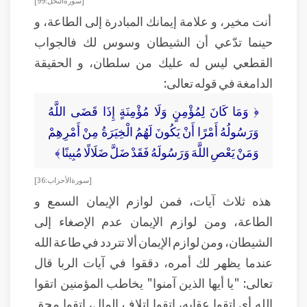
[ سورة النحل: 99]
أنت مخير، و علامة إيمانك المبادرة إلى الطاعة، و
حينما تدّعي أن الشيطان وسوس لك فالجواب
القطعي ليس له عليك من سلطان، و الحقيقة
الدامغة في قوله تعالى:
﴿ وَمَا كَانَ لِمُؤْمِنٍ وَلَا مُؤْمِنَةٍ إِذَا قَضَى اللَّهُ
وَرَسُولُهُ أَمْرًا أَنْ يَكُونَ لَهُمُ الْخِيَرَةُ مِنْ أَمْرِهِمْ
وَمَنْ يَعْصِ اللَّهَ وَرَسُولَهُ فَقَدْ ضَلَّ ضَلَالًا مُبِينًا ﴾
[ سورة الأحزاب: 36 ]
هذه ثلاث آيات، فمن لوازم الإيمان السمع و
الطاعة، ومن لوازم الإيمان عدم الإصغاء إلى
الشيطان، ومن لوازم الإيمان ألا تتردد في طاعة الله
عندما يظهر لك أمره، دققوا في آيات الربا قال
تعالى: "يا أيها الذين آمنوا" يخاطب المؤمنين اتقوا
الله أي اتقوا عقابه، اتقوا إتلاف المال، اتقوا محق