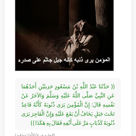
(( حَدَّثَنَا عَبْدُ اللَّهِ بْنُ مَسْعُودٍ حَدِيثَيْنِ أَحَدُهُمَا
عَنِ النَّبِيِّ صَلَّى اللَّهُ عَلَيْهِ وَسَلَّمَ وَالآخَرُ عَنْ
نَفْسِهِ قَالَ: إِنَّ الْمُؤْمِنَ يَرَى ذُنُوبَهُ كَأَنَّهُ قَاعِدٌ
تَحْتَ جَبَلٍ يَخَافُ أَنْ يَقَعَ عَلَيْهِ وَإِنَّ الْفَاجِرَ يَرَى
ذُنُوبَهُ كَذُبَابٍ مَرَّ عَلَى أَنْفِهِ فَقَالَ بِهِ هَكَذَا ))
[ البخاري عن عَبْدُ اللَّهِ بْنُ مَسْعُودٍ]