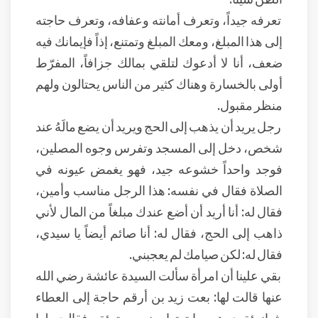
تعرفه جيداً، وتعرف أمانته وعفافه، وتعرف حاجته
إلى هذا المبلغ، ومعك المبلغ وتمتنع، إذاً فإيمانك فيه
ضعف، أنا لا أدعوك لتلقي بمالك جزافاً، المفرّط
أولى بالخسارة وهناك كثير من الناس يحتالون ولهم
منظر مقبول.
رجل يريد أن يذهب إلى الحج ويريد أن يضع مالَهُ عند
شخص، دخل إلى المسجد وتفرس وجوه المصلين،
فوجد واحداً خشوعه جيد، فهو يغمض عيونه في
الصلاة فقال في نفسه: هذا الرجل مناسب وأمين،
فقال له: أنا أريد أن أضع عندك مبلغاً من المال لأني
ذاهب إلى الحج، فقال له: أنا صائم أيضاً يا سيدي،
فقال له: لكن صيامك لم يعجبني.
بقي علينا أن امرأة سألت السيدة عائشة رضي الله
عنها قالت لها: بعت زيد بن أرقم حاجة إلى العطاء
بثمانمئة درهم وابتعتها منه بستمئة، فقالت لها