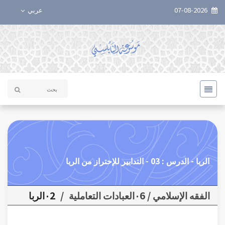
07-08-2026
عربي
الربا - الدرس : 03 - التدابير للإحتراز من الربا
الفقه الإسلامي / ٠6العبادات التعاملية
/
٠2الربا