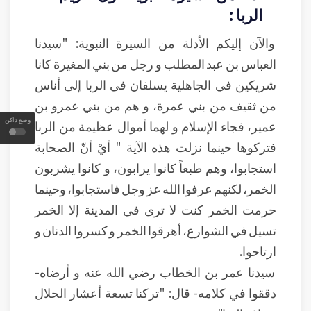
الربا :
والآن إليكم الأدلة من السيرة النبوية: "سيدنا
العباس بن عبد المطلب و رجل من بني المغيرة كانا
شريكين في الجاهلية يسلفان في الربا إلى أناس
من ثقيف من بني عمرة، و هم من بني عمرو بن
وضع داكن
عمير، فجاء الإسلام و لهما أموال عظيمة من الربا
فتركوها حينما نزلت هذه الآية " أيْ أنّ الصحابة
استجابوا، وهم طبعاً كانوا يرابون، و كانوا يشربون
الخمر، لكنهم عرفوا الله عز وجل فاستجابوا، وحينما
حرمت الخمر كنت لا ترى في المدينة إلا الخمر
تسيل في الشوارع، أهرقوا الخمر و كسروا الدنان و
ارتاحوا.
سيدنا عمر بن الخطاب رضي الله عنه و أرضاه-
دققوا في كلامه- قال: "تركنا تسعة أعشار الحلال