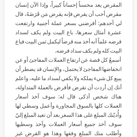
المقرض يعد محسناً إحساناً كبيراً، وإذا الآن إنسان
مقرض أحب أن يقرض فإنه يقرض مَن قَرَضَهُ، قال
لي أحدهم: أقرضني بسعر عملة أجنبية وارتفعت
عشرة أمثال سعرها، باع البيت ولم يكف لسداد
قرضه علماً أنه أخذ منه قرضاً ليكمل ثمن البيت فباع
البيت كله ولم يكف سداد قرضه.
أسمعُ كل قصة عن ارتفاع العملات المفاجئ أو عن
انخفاضها المفاجئ لا يحتمل، والإنسان قد يضطر أن
يبيع كل شيء يملكه ولا يكفي لسداد ما عليه، واعلم
أنك إن أردت أن تقرض فأقرض بالعملة المتداولة،
هناك شخص أذكى قال له: سوف آخذ أسعار
العملات كلها بالسوق المجاورة وأعمل وسطي لها
وأُديّنك المبلغ على هذا السعر بعد أن تعيد المبلغ إليّ
سوف آخذ جميع أسعار العملات وآخذ وسطيها
وأطلب منك المبلغ وفقها وهذا هو القرض غير