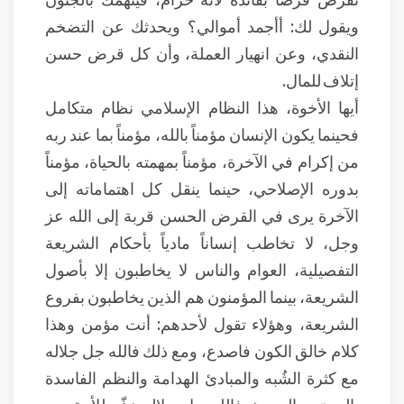
ويقول لك: أأجمد أموالي؟ ويحدثك عن التضخم
النقدي، وعن انهيار العملة، وأن كل قرض حسن
إتلاف للمال.
أيها الأخوة، هذا النظام الإسلامي نظام متكامل
فحينما يكون الإنسان مؤمناً بالله، مؤمناً بما عند ربه
من إكرام في الآخرة، مؤمناً بمهمته بالحياة، مؤمناً
بدوره الإصلاحي، حينما ينقل كل اهتماماته إلى
الآخرة يرى في القرض الحسن قربة إلى الله عز
وجل، لا تخاطب إنساناً مادياً بأحكام الشريعة
التفصيلية، العوام والناس لا يخاطبون إلا بأصول
الشريعة، بينما المؤمنون هم الذين يخاطبون بفروع
الشريعة، وهؤلاء تقول لأحدهم: أنت مؤمن وهذا
كلام خالق الكون فاصدع، ومع ذلك فالله جل جلاله
مع كثرة الشُبه والمبادئ الهدامة والنظم الفاسدة
بالمجتمع الحديث فالله جل جلاله وَفّر للأمة من