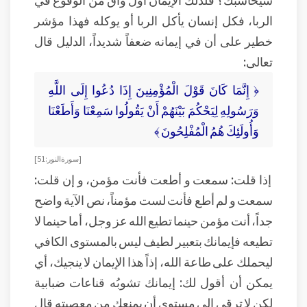
الربا، فكل إنسان يأكل الربا أو يوكله فهذا مؤشر
خطير على أن في إيمانه ضعفاً شديداً، الدليل قال
تعالى:
﴿ إِنَّمَا كَانَ قَوْلَ الْمُؤْمِنِينَ إِذَا دُعُوا إِلَى اللَّهِ
وَرَسُولِهِ لِيَحْكُمَ بَيْنَهُمْ أَنْ يَقُولُوا سَمِعْنَا وَأَطَعْنَا
وَأُولَئِكَ هُمُ الْمُفْلِحُونَ ﴾
[ سورة النور: 51]
إذا قلت: سمعت و أطعت فأنت مؤمن، و إن قلت:
سمعت و لم أطع فأنت لست مؤمناً، نص الآية واضح
جداً، أنت مؤمن حينما تطيع الله عز وجل، أما حينما لا
تطيعه فإيمانك بتعبير لطيف ليس بالمستوى الكافي
ليحملك على طاعة الله، إذاً هذا الإيمان لا ينجيك، أي
يمكن أن أقول لك: إيمانك تشوبُه قناعات ضبابية
لكن لا ترقى إلى مستوى أن يمنعك من معصيته قال