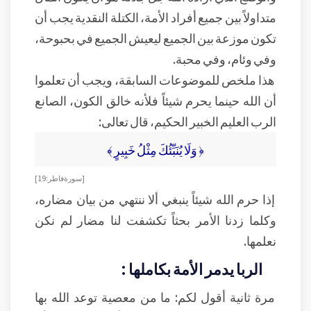
متداولاً بين جميع أفراد الأمة، الكتلة النقدية يجب أن
تكون موزعة بين الجميع ليعيش الجميع في بحبوحة،
وفي وئام، وفي محبة.
هذا ملخص للموضوعات السابقة، ويجب أن تعلموا
أن الله حينما يحرم شيئاً فلأنه خالق الكون، الصانع
الرب العليم الخبير الحكيم، قال تعالى:
﴿ وَلَا يُنَبِّئُكَ مِثْلُ خَبِيرٍ ﴾
[ سورة فاطر: 19 ]
إذا حرم الله شيئاً ينبغي ألا ننتهي من بيان مضاره،
وكلما زدنا الأمر بحثاً تكشفت لنا مضار لم نكن
نعلمها.
الربا يدمر الأمة بكاملها :
مرة ثانية أقول لكم: ما من معصية توعد الله بها