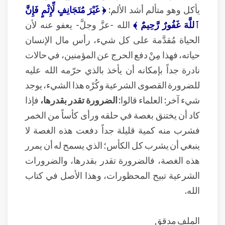
يأكل وهو متألم أشد الألم:
﴿ غَيْرَ مُتَجَانِفٍ لِّإِثْمٍ فَإِنَّ
ٱللَّهَ غَفُورٌ رَّحِيمٌ ﴾
الله -عزَّ وجلَّ- يعفو عنه لأن
الحياة مُقدَّمة على كل شيء، رأس مال الإنسان
حياته، فهذا مِنْ دفع الحرج عن المؤمنين، في حالات
نادرة جداً بإمكانه أن يأخذ بالذي حرّمه الله عليه
للضرورة القصوى الشرعية وكُرْه هذا الشيء، يوجد
شيء آخر: العلماء قالوا:
الضرورة تقدر بقدرها،
فإذا
كاد أن يختنق بغصة في حلقه ورأى كأساً من الخمر
فشرب منه كمية قليلة جداً دفعت هذه الغصة لا
ينبغي أن يشرب كل الكأس؛ الذي يسمح له أن يمرر
هذه الغصة، فالضرورة تقدر بقدرها، والضرورات
الشرعية تبيح المحظورات، وهذا الأصل في كتاب
الله.
الملف مدقق