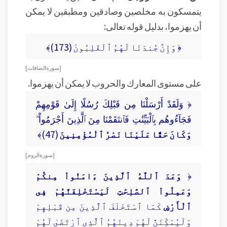
يتمسكون به مخلصين وصادقين ومطبقين لا يمكن
أن يهزموا، بدليل قوله تعالى:
﴿ وَإِنَّ جُندَنَا لَهُمُ ٱلْغَٰلِبُونَ (173)﴾
[ سورة الصافات ]
على مستوى المعارك والحروب لا يمكن أن يهزموا.
﴿ وَلَقَدْ أَرْسَلْنَا مِن قَبْلِكَ رُسُلًا إِلَىٰ قَوْمِهِمْ
فَجَآءُوهُم بِٱلْبَيِّنَٰتِ فَٱنتَقَمْنَا مِنَ ٱلَّذِينَ أَجْرَمُواْ ۖ
وَكَانَ حَقًّا عَلَيْنَا نَصْرُ ٱلْمُؤْمِنِينَ
(47)﴾
[ سورة الروم ]
﴿
وَعَدَ ٱللَّهُ ٱلَّذِينَ ءَامَنُواْ مِنكُمْ
وَعَمِلُواْ ٱلصَّٰلِحَٰتِ لَيَسْتَخْلِفَنَّهُمْ فِى
ٱلْأَرْضِ
كَمَا ٱسْتَخْلَفَ ٱلَّذِينَ مِن قَبْلِهِمْ
وَلَيُمَكِّنَنَّ لَهُمْ دِينَهُمُ ٱلَّذِى ٱرْتَضَىٰ لَهُمْ