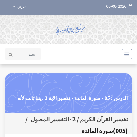
06-08-2026
عربي
الدرس : 05 - سورة المائدة - تفسير الآية 3 ديننا ثابت لأنه
تفسير القرآن الكريم / ٠2التفسير المطول
/
(005)سورة المائدة