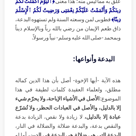
علق به مما ليس منه؛ هذا معنى
﴿ٱلْيَوْمَ أَكْمَلْتُ لَكُمْ
دِينَكُمْ وَأَتْمَمْتُ عَلَيْكُمْ نِعْمَتِى وَرَضِيتُ لَكُمُ ٱلْإِسْلَٰمَ
دِينًا﴾
فطوبى لمن وسعته السنة ولم تستهوه البدعة،
ذاق طعم الإيمان من رضي بالله رباً وبالإسلام ديناً
وبمحمد -صلى الله عليه وسلم- نبياً ورسولاً.
البدعة وأنواعها:
هذه الآية -أيها الإخوة- أصل بأن هذا الدين كماله
مطلق، ولعلماء العقيدة كلمات لطيفة في هذا
الموضوع:
الأصل في الأشياء الإباحة، ولا يحرّم شيء
إلا بالدليل، والأصل في العبادات الحظر، ولا تُشرّع
عبادة إلا بالدليل،
لا زيادة ولا نقص، الزيادة بدعة
والنقص بدعة، والبدعة ضلالة والضلالة في النار،
البدعة التي هي ضلالة هي البدعة في الدين،
أما لو