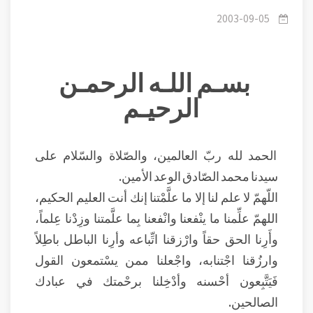
دين الله تعالى
2003-09-05
بسـم اللـه الرحمـن
الرحيـم
الحمد لله ربّ العالمين، والصّلاة والسّلام على
سيدنا محمد الصّادق الوعد الأمين.
اللّهمّ لا علم لنا إلا ما علَّمْتنا إنك أنت العليم الحكيم،
اللهمّ علِّمنا ما ينْفعنا وانْفعنا بِما علَّمتنا وزِدْنا عِلماً،
وأَرِنا الحق حقاً وارْزقنا اتِّباعه وأرِنا الباطل باطِلاً
وارزُقنا اجْتنابه، واجْعلنا ممن يسْتمعون القول
فَيَتَّبِعون أحْسنه وأدْخِلنا برحْمتك في عبادك
الصالحين.