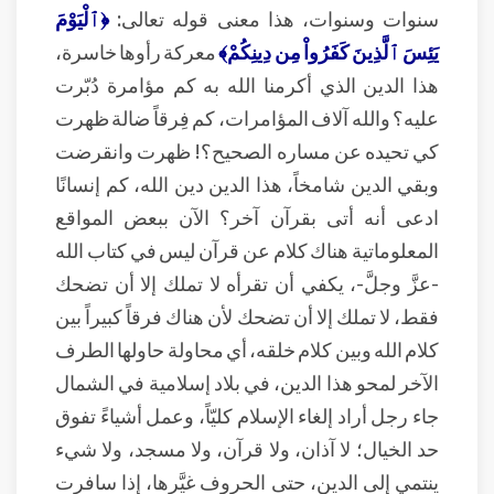
سنوات وسنوات، هذا معنى قوله تعالى:
﴿ٱلْيَوْمَ
يَئِسَ ٱلَّذِينَ كَفَرُواْ مِن دِينِكُمْ﴾
معركة رأوها خاسرة،
هذا الدين الذي أكرمنا الله به كم مؤامرة دُبّرت
عليه؟ والله آلاف المؤامرات، كم فِرقاً ضالة ظهرت
كي تحيده عن مساره الصحيح؟! ظهرت وانقرضت
وبقي الدين شامخاً، هذا الدين دين الله، كم إنسانًا
ادعى أنه أتى بقرآن آخر؟ الآن ببعض المواقع
المعلوماتية هناك كلام عن قرآن ليس في كتاب الله
-عزَّ وجلَّ-، يكفي أن تقرأه لا تملك إلا أن تضحك
فقط، لا تملك إلا أن تضحك لأن هناك فرقاً كبيراً بين
كلام الله وبين كلام خلقه، أي محاولة حاولها الطرف
الآخر لمحو هذا الدين، في بلاد إسلامية في الشمال
جاء رجل أراد إلغاء الإسلام كليّاً، وعمل أشياءً تفوق
حد الخيال؛ لا آذان، ولا قرآن، ولا مسجد، ولا شيء
ينتمي إلى الدين، حتى الحروف غيَّرها، إذا سافرت