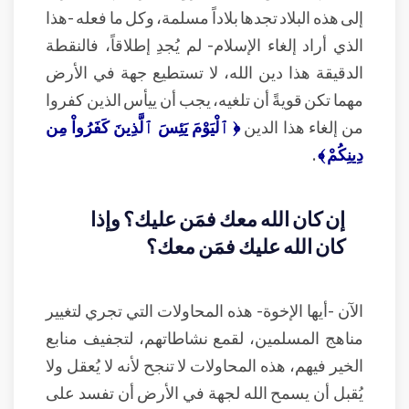
إلى هذه البلاد تجدها بلاداً مسلمة، وكل ما فعله -هذا
الذي أراد إلغاء الإسلام- لم يُجدِ إطلاقاً، فالنقطة
الدقيقة هذا دين الله، لا تستطيع جهة في الأرض
مهما تكن قويةً أن تلغيه، يجب أن ييأس الذين كفروا
من إلغاء هذا الدين
﴿ ٱلْيَوْمَ يَئِسَ ٱلَّذِينَ كَفَرُواْ مِن
دِينِكُمْ ﴾
.
إن كان الله معك فمَن عليك؟ وإذا
كان الله عليك فمَن معك؟
الآن -أيها الإخوة- هذه المحاولات التي تجري لتغيير
مناهج المسلمين، لقمع نشاطاتهم، لتجفيف منابع
الخير فيهم، هذه المحاولات لا تنجح لأنه لا يُعقل ولا
يُقبل أن يسمح الله لجهة في الأرض أن تفسد على