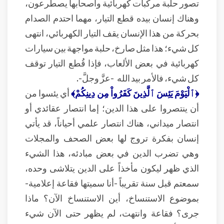
تصور حلبة مركبات كهربائية وأصحابها يصطرعون،
وهناك إنسان بيده قطع التيار، مهما احتدم الصدام
بحركة من هذا الإنسان يقف التيار الكهربائي، انتهى
كل شيء؛ هذا مثل صارخ، حلبة مواجهة بين سيارات
كهربائية في بعض الألعاب، فإذا قُطع التيار توقف
كل شيء، فالأمر بيد الله -عزَّ وجلَّ-.
﴿ٱلْيَوْمَ يَئِسَ ٱلَّذِينَ كَفَرُواْ مِن دِينِكُمْ﴾
أي يئسوا من
أن ينتصروا على هذا الدين؛ إما انتصار عقائدي أو
انتصار ميداني، هناك انتصار علمي أحياناً، قد يأتي
إنسان بفكرة تروج لها بعض الصحف والمجلات
وهي تضرب الدين في بعض مبادئه، هذا الشيء
الذي ظهر ليكون مأخذاً على الدين يتلاشى وحده،
سمعتم قبل سنة تقريباً -أنا سميتها فقاعة إعلامية-
بموضوع الاستنساخ، أين الاستنساخ الآن؟ ماذا
جرى؟ فقاعة وانتهت، لم يظهر حتى الآن شيء