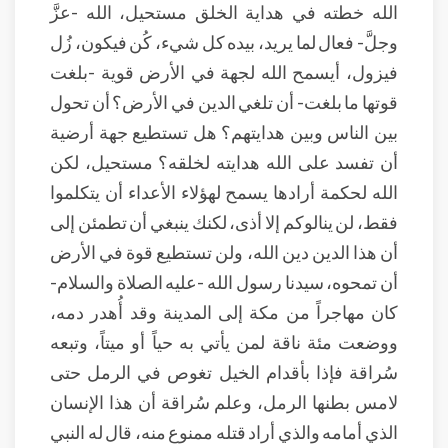
الله خطته في هداية الخلق مستحيل، الله -عزَّ
وجلَّ- فعال لما يريد، بيده كل شيء، كُن فيكون، زُل
فيزول، أيسمح الله لجهة في الأرض قوية -بلغت
قوتها ما بلغت- أن تلغي الدين في الأرض؟ أن تحول
بين الناس وبين هدايتهم؟ هل تستطيع جهة أرضية
أن تفسد على الله هدايته لخلقه؟ مستحيل، لكن
الله لحكمة أرادها يسمح لهؤلاء الأعداء أن يتكلموا
فقط، لن ينالوكم إلا أذى، لكنك ينبغي أن تطمئن إلى
أن هذا الدين دين الله، ولن تستطيع قوة في الأرض
أن تمحوه، سيدنا رسول الله -عليه الصلاة والسلام-
كان مهاجراً من مكة إلى المدينة وقد أُهدر دمه،
ووضعت مئة ناقة لمن يأتي به حياً أو ميتاً، وتبعه
سُراقة فإذا بأقدام الخيل تغوص في الرمل حتى
لامس بطنها الرمل، وعلم سُراقة أن هذا الإنسان
الذي أمامه والذي أراد قتله ممنوع منه، قال له النبي