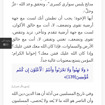
مدلج يلبس سواري كسرى"، وتحقق وعد الله -عزَّ
وجلَّ-.
أيها الإخوة؛ يجب أن تطمئن أنك لست مع جهة
أرضية تقوى وتضعف، لا، أنت مع خالق الأكوان،
لست مع جهة أرضية تتقدم وتتأخر، تزيد وتنقص،
تقوى وتضعف، تغتني وتفتقر، لا، أنت مع خالق
وضع داكن
الأرض والسماوات، فإذا كان الله معك فمَن عليك؟
وإذا كان الله عليك فمَن معك؟ إخواننا الكرام؛
المؤمن يتمتع بمعنويات عالية جداً.
﴿ وَلَا تَهِنُواْ وَلَا تَحْزَنُواْ وَأَنتُمُ ٱلْأَعْلَوْنَ إِن كُنتُم
مُّؤْمِنِينَ(139)﴾
[ سورة آل عمران ]
وفي تاريخ المسلمين من أدلة أن هذا الدين دين الله
وأن الناصر هو الله ما لا يُعد ولا يُحصى، المسلمون