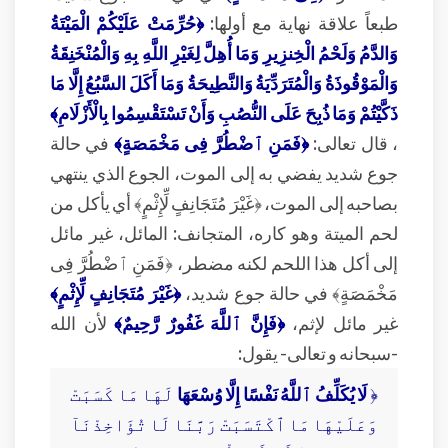
طبعاً علاقة نهاية مع أولها:
﴿حُرِّمَتْ عَلَيْكُمْ الْمَيْتَةُ
وَالدَّمُ وَلَحْمُ الْخِنزِيرِ وَمَا أُهِلَّ لِغَيْرِ اللَّهِ بِهِ وَالْمُنْخَنِقَةُ
وَالْمَوْقُوذَةُ وَالْمُتَرَدِّيَةُ وَالنَّطِيحَةُ وَمَا أَكَلَ السَّبُعُ إِلَّا مَا
ذَكَّيْتُمْ وَمَا ذُبِحَ عَلَى النُّصُبِ وَأَنْ تَسْتَقْسِمُوا بِالْأَزْلَامِ﴾
، قال تعالى:
﴿فَمَنِ ٱضْطُرَّ فِى مَخْمَصَةٍ﴾
في حالة
جوع شديد يفضي به إلى الموت، الجوع الذي ينتهي
بصاحبه إلى الموت، ﴿غَيْرَ مُتَجَانِفٍ لِّإِثْمٍ﴾ أي يأكل من
لحم الميتة وهو كاره، المتجانف: المائل، غير مائل
إلى أكل هذا اللحم لكنه مضطر، ﴿فَمَنِ ٱضْطُرَّ فِى
مَخْمَصَةٍ﴾ في حالة جوع شديد،
﴿غَيْرَ مُتَجَانِفٍ لِّإِثْمٍ﴾
غير مائل لإثم،
﴿فَإِنَّ ٱللَّهَ غَفُورٌ رَّحِيمٌ﴾
لأن الله
-سبحانه و تعالى- يقول:
﴿
لَا يُكَلِّفُ ٱللَّهُ نَفْسًا إِلَّا وُسْعَهَا
لَهَا مَا كَسَبَتْ
وَعَلَيْهَا مَا ٱكْتَسَبَتْ رَبَّنَا لَا تُؤَاخِذْنَآ