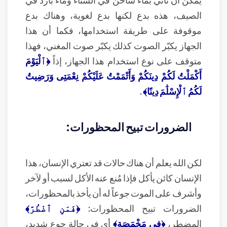
الصيف، هذه بدع لكنها بدع لغوية، وهناك بدع
موقوفة على طريقة استخدامها، فكما أن هذا
الجهاز يكبّر الصوت كذلك يكبّر صوت المغني، فهذا
متوقف على نوع استخدام هذا الجهاز، إذاً
﴿ٱلْيَوْمَ
أَكْمَلْتُ لَكُمْ دِينَكُمْ وَأَتْمَمْتُ عَلَيْكُمْ نِعْمَتِى وَرَضِيتُ
لَكُمُ ٱلْإِسْلَٰمَ دِينًا﴾
.
الضرورات تبيح المحظورات:
لكن الله يعلم أن هناك حالات قد تعتري الإنسان، هذا
الإنسان كائن يأكل فإذا مُنع عنه الأكل لسبب أو لآخر
وأشرف على الموت جوعاً له أن يأخذ بالمحظورات،
الضرورات تبيح المحظورات:
﴿فَمَنِ ٱضْطُرَّ﴾
المضطر،
﴿فِى مَخْمَصَةٍ﴾
أي في حالة جوع شديد،