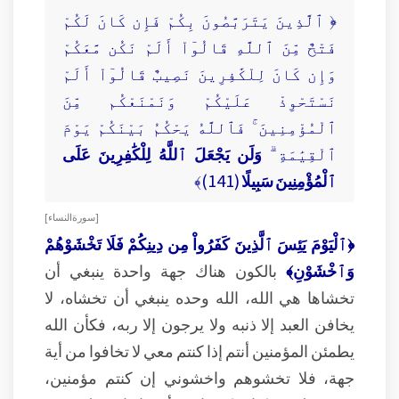
﴿ ٱلَّذِينَ يَتَرَبَّصُونَ بِكُمْ فَإِن كَانَ لَكُمْ
فَتْحٌ مِّنَ ٱللَّهِ قَالُوٓاْ أَلَمْ نَكُن مَّعَكُمْ
وَإِن كَانَ لِلْكَٰفِرِينَ نَصِيبٌ قَالُوٓاْ أَلَمْ
نَسْتَحْوِذْ عَلَيْكُمْ وَنَمْنَعْكُم مِّنَ
ٱلْمُؤْمِنِينَ ۚ فَٱللَّهُ يَحْكُمُ بَيْنَكُمْ يَوْمَ
ٱلْقِيَٰمَةِ ۗ
وَلَن يَجْعَلَ ٱللَّهُ لِلْكَٰفِرِينَ عَلَى
ٱلْمُؤْمِنِينَ سَبِيلًا
(141)﴾
[ سورة النساء ]
﴿ٱلْيَوْمَ يَئِسَ ٱلَّذِينَ كَفَرُواْ مِن دِينِكُمْ فَلَا تَخْشَوْهُمْ
وَٱخْشَوْنِ﴾
بالكون هناك جهة واحدة ينبغي أن
تخشاها هي الله، الله وحده ينبغي أن تخشاه، لا
يخافن العبد إلا ذنبه ولا يرجون إلا ربه، فكأن الله
يطمئن المؤمنين أنتم إذا كنتم معي لا تخافوا من أية
جهة، فلا تخشوهم واخشوني إن كنتم مؤمنين،