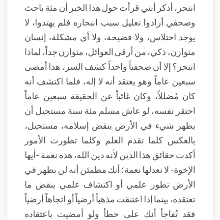
انتحر، أذكر أنني قرأت حول هذا الخبر أن مئة باحث
وصحفي أرادوا تعليل سبب انتحاره فلم يهتدوا، لا
يوجد اختلاس، ولا فضيحة، ولا أي مشكلة، إنسان
متوازن، ذكي، من أرقى العوائل، متوازن جداً، لماذا
انتحر؟ إلا أن صحفياً واحداً كشف السر، هذا أمضى
سبعين عاماً وهو يعتقد أنه لا إله، فلما اكتشف أنه
كان مُضللاً، وكان غائباً عن الحقيقة سبعين عاماً
احتقر نفسه، لو عاش مسلم مئة سنة مستحيل أن
يظهر شيء في الأرض ينقض إسلامه، مستحيل،
بالعكس كلما تقدم العلم وكلما تطورت الأمور
أكدت حقائق هذا الدين لأنه دين الله، هذه نعمة -أيها
الإخوة- لا تعدلها نعمة؛ أنك مطمئن أنه لن يظهر في
الأرض تطور علمي أو اكتشاف علمي ينقض ما
تعتقده، بينما إذا اعتنقت مذهباً أرضياً أو اتجاهاً أرضياً
فقد تُفاجأ أنك على خطأ ولو أمضيت باعتقاده