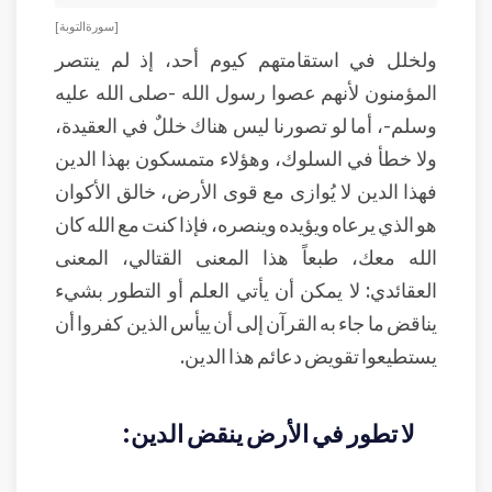
[ سورة التوبة ]
ولخلل في استقامتهم كيوم أحد، إذ لم ينتصر
المؤمنون لأنهم عصوا رسول الله -صلى الله عليه
وسلم-، أما لو تصورنا ليس هناك خللٌ في العقيدة،
ولا خطأ في السلوك، وهؤلاء متمسكون بهذا الدين
فهذا الدين لا يُوازى مع قوى الأرض، خالق الأكوان
هو الذي يرعاه ويؤيده وينصره، فإذا كنت مع الله كان
الله معك، طبعاً هذا المعنى القتالي، المعنى
العقائدي: لا يمكن أن يأتي العلم أو التطور بشيء
يناقض ما جاء به القرآن إلى أن ييأس الذين كفروا أن
يستطيعوا تقويض دعائم هذا الدين.
لا تطور في الأرض ينقض الدين: