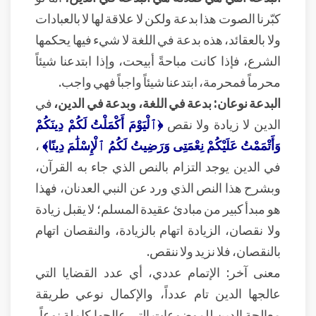
كبّرنا الصوت هذا بدعة ولكن لا علاقة لها لا بالعبادات
ولا بالعقائد، هذه بدعة في اللغة لا شيء فيها يحكمها
الشرع، فإذا كانت مباحةً أبيحت، وإذا ابتدعنا شيئاً
محرماً فمحرمة، ابتدعنا شيئاً واجباً فهي واجب.
البدعة نوعان: بدعة في اللغة، وبدعة في الدين،
في
الدين لا زيادة ولا نقص
﴿ٱلْيَوْمَ أَكْمَلْتُ لَكُمْ دِينَكُمْ
وَأَتْمَمْتُ عَلَيْكُمْ نِعْمَتِى وَرَضِيتُ لَكُمُ ٱلْإِسْلَٰمَ دِينًا﴾
،
في الدين يوجد التزام بالنص الذي جاء به القرآن،
وبشرح هذا النص الذي ورد عن النبي العدنان، فهذا
هو مبدأ كبير من مبادئ عقيدة المسلم؛ لا يقبل زيادة
ولا نقصان، الزيادة اتهام بالزيادة، والنقصان اتهام
بالنقصان، فلا نزيد ولا ننقص.
معنى آخر: الإتمام عددي، أي عدد القضايا التي
عالجها الدين تام عدداً، والإكمال نوعي طريقة
معالجة الدين للموضوعات التي عالجها كاملة نوعاً،