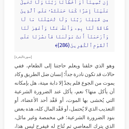
إِن نَّسِينَآ أَوْ أَخْطَأْنَا رَبَّنَا وَلَا تَحْمِلْ
عَلَيْنَآ إِصْرًا كَمَا حَمَلْتَهُۥ عَلَى ٱلَّذِينَ
مِن قَبْلِنَا رَبَّنَا وَلَا تُحَمِّلْنَا مَا لَا
طَاقَةَ لَنَا بِهِۦ وَٱعْفُ عَنَّا وَٱغْفِرْ لَنَا
وَٱرْحَمْنَآ أَنتَ مَوْلَىٰنَا فَٱنصُرْنَا عَلَى
ٱلْقَوْمِ ٱلْكَٰفِرِينَ (286)﴾
[ سورة البقرة ]
وهو الذي خلقنا ويعلم حاجتنا إلى الطعام، ففي
حالات قد تكون نادرة جداً؛ إنسان ضل الطريق وكاد
يموت من الجوع فلم يجدْ إلا دابة ميتة، هل بإمكانه
أن يأكل منها؟ نعم، يأكل عند الضرورة الشرعية
التي يُخشى بها الموت، أو فَقْد أحد الأعضاء، أو
التعذيب الذي لا يُحتمل، أو فَقْد المال كله، هذه بعض
بنود الضرورة الشرعية؛ في مخمصة وغير مائل،
الذي يترك المعاصي ثم تُتاح له فيفرح ليس هذا،