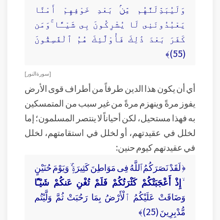
وَلَيُبَدِّلَنَّهُم مِّنۢ بَعْدِ خَوْفِهِمْ أَمْنًا
يَعْبُدُونَنِى لَا يُشْرِكُونَ بِى شَيْـًٔا ۚوَمَن
كَفَرَ بَعْدَ ذَٰلِكَ فَأُوْلَٰٓئِكَ هُمُ ٱلْفَٰسِقُونَ
(55)﴾
[ سورة النور ]
أي أن يكون هذا الدين طرفاً من أطراف قوى الأرض
يفوز مرةً وينهزم مرةً من غير سبب من المتمسكين
به فهذا مستحيل، لكن أحياناً لا ينتصر المسلمون؛ إما
لخلل في عقيدتهم، أو لخلل في استقامتهم، لخلل
في عقيدتهم كيوم حنين:
﴿ لَقَدْ نَصَرَكُمُ ٱللَّهُ فِى مَوَاطِنَ كَثِيرَةٍۢ ۙ وَيَوْمَ حُنَيْنٍ
ۙ
إِذْ أَعْجَبَتْكُمْ كَثْرَتُكُمْ فَلَمْ تُغْنِ عَنكُمْ شَيْـًٔا
وَضَاقَتْ عَلَيْكُمُ ٱلْأَرْضُ بِمَا رَحُبَتْ ثُمَّ وَلَّيْتُم
مُّدْبِرِينَ (25)﴾