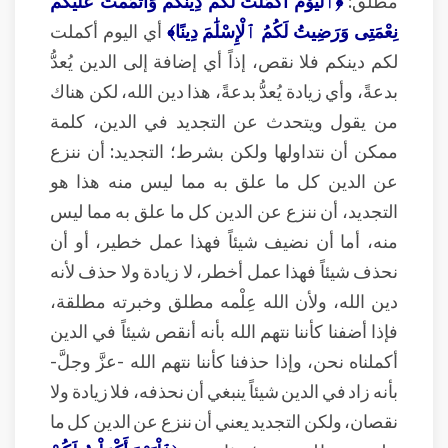
مطلق:
﴿ٱلْيَوْمَ أَكْمَلْتُ لَكُمْ دِينَكُمْ وَأَتْمَمْتُ عَلَيْكُمْ
نِعْمَتِى وَرَضِيتُ لَكُمُ ٱلْإِسْلَٰمَ دِينًا﴾
أي اليوم أكملت
لكم دينكم فلا نقص، إذاً أي إضافة إلى الدين يُعدُّ
بدعةً، وأي زيادة يُعدُّ بدعةً، هذا دين الله، لكن هناك
من يقول ويتحدث عن التجديد في الدين، كلمة
ممكن أن نتداولها ولكن بشرط؛ التجديد: أن ننزع
عن الدين كل ما علق به مما ليس منه هذا هو
التجديد، أن ننزع عن الدين كل ما علق به مما ليس
منه، أما أن نضيف شيئاً فهذا عمل خطير، أو أن
نحذف شيئاً فهذا عمل أخطر، لا زيادة ولا حذف لأنه
دين الله، ولأن الله عِلْمه مطلق وخبرته مطلقة،
فإذا أضفنا كأننا نتهم الله بأنه أنقص شيئاً في الدين
أكملناه نحن، وإذا حذفنا كأننا نتهم الله -عزَّ وجلَّ-
بأنه زاد في الدين شيئاً ينبغي أن نحذفه، فلا زيادة ولا
نقصان، ولكن التجديد يعني أن ننزع عن الدين كل ما