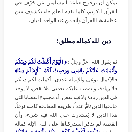
يمكن أن يزحزح قناعة المسلمين عن حَرْف في
القرآن الكريم، كلما تقدم العلم جاء بكشوف تبين
عظمة هذا القرآن وأنه من عند الواحد الديان.
دين الله كماله مطلق:
ثم يقول الله -عزَّ وجلَّ-:
﴿ٱلْيَوْمَ أَكْمَلْتُ لَكُمْ دِينَكُمْ
وَأَتْمَمْتُ عَلَيْكُمْ نِعْمَتِى وَرَضِيتُ لَكُمُ ٱلْإِسْلَٰمَ دِينًا﴾
فالإكمال نوعي والإتمام عددي، أكملت لكم دينكم
فلا زيادة، وأتممت عليكم نعمتي فلا نقص، لا يوجد
في الدين زيادة ولا فيه نقص، أو مجموع القضايا التي
عالجها الدين تامٌّ عدداً، طريقة المعالجة كاملة نوعاً،
هذا الدين لا يُستدرك على الله فيه شيء، وأن
القضية لم تذكر استدركناها على الله! الإله كماله