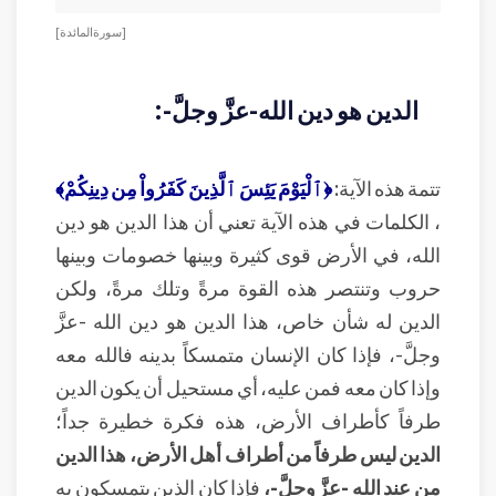
[ سورة المائدة ]
الدين هو دين الله-عزَّ وجلَّ-:
تتمة هذه الآية:
﴿ٱلْيَوْمَ يَئِسَ ٱلَّذِينَ كَفَرُواْ مِن دِينِكُمْ﴾
، الكلمات في هذه الآية تعني أن هذا الدين هو دين
الله، في الأرض قوى كثيرة وبينها خصومات وبينها
حروب وتنتصر هذه القوة مرةً وتلك مرةً، ولكن
الدين له شأن خاص، هذا الدين هو دين الله -عزَّ
وجلَّ-، فإذا كان الإنسان متمسكاً بدينه فالله معه
وإذا كان معه فمن عليه، أي مستحيل أن يكون الدين
طرفاً كأطراف الأرض، هذه فكرة خطيرة جداً؛
الدين ليس طرفاً من أطراف أهل الأرض، هذا الدين
من عند الله -عزَّ وجلَّ-،
فإذا كان الذين يتمسكون به