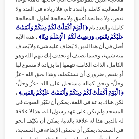
فالمعالجة كاملة والعدد تام، فلا زيادة في العدد ولا
نقص، ولا معالجة أعمق ولا معالجة أطول، المعالجة
كاملة والعدد تام
﴿ٱلْيَوْمَ أَكْمَلْتُ لَكُمْ دِينَكُمْ وَأَتْمَمْتُ
عَلَيْكُمْ نِعْمَتِى وَرَضِيتُ لَكُمُ ٱلْإِسْلَٰمَ دِينًا﴾
، هذه الآية
أصل في أن هذا الدين لا يُضاف عليه شيء ولا يُحذف
منه شيء، وحينما تضيف أو تحذف إنك تتهم الله وهو
الكامل، الذات الكاملة تتهمها إما بزيادة لا مسوغ لها
أو بنقص ضروري أن نستكمله، وهذا بحق الله -عزَّ
وجلَّ- وبحق كماله مستحيل على الله -عزَّ وجلَّ-
﴿ٱلْيَوْمَ أَكْمَلْتُ لَكُمْ دِينَكُمْ وَأَتْمَمْتُ عَلَيْكُمْ نِعْمَتِى﴾
،
لكن هناك بدعة في اللغة، يمكن أن نكبّر الصوت في
المسجد ولم يكن على عهد رسول الله، هذا لا علاقة
له بالدين هذا له علاقة بالدنيا، يمكن أن نكيّف الجو
في المسجد، يمكن أن نحسّن الإضاءة في المسجد،
يمكن أن نأتي بماء ساخن في الشتاء وماء بارد في