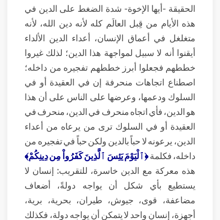
الحقيقة -أيها الإخوة- شدة الضغط على الدين في
هذه الأيام من قِبل العالَم كله لأنه دين الله، لأنه
متغلغل في أعماق الإنسان، أعداء الدين الألداء
أيقنوا أنه لا سبيل لمواجهة هذا الدين؛ لذلك غيروا
خططهم فجعلوا أبرز خططهم تفجيره من داخله؛
اصطناع اتجاهات منحرفة إن في العقيدة أو في
السلوك ودعمها، وعرضها على الناس على أن هذا
هو الدين، فأي اتجاه منحرف في الدين، منحرف في
العقيدة أو في السلوك ترى من يرعاه من أعداء
الدين، يرعونه لا حباً بالدين ولكن حباً في تفجيره من
داخله، فكلمة
﴿ٱلْيَوْمَ يَئِسَ ٱلَّذِينَ كَفَرُواْ مِن دِينِكُمْ﴾
هذه معركة مع الدين خاسرة، للتقريب: إنسان لا
يستطيع بأي شكل أن يواجه دولةً، أضعاف
مضاعفة، قوى، جيوش، طيران، بحرية، برية،
أجهزة، إنسان واحد لا يتمكن أن يواجه دولة، فكذلك