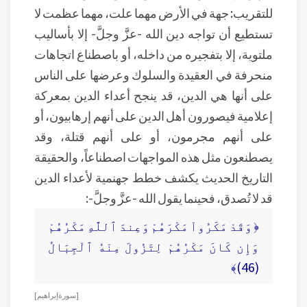
للتقريب: جهة في الأرض مهما علت، مهما عظمت لا
تستطيع أن تواجه دين الله -عزَّ وجلَّ- إلا بأساليب
ملتوية، إلا بتفجيره من داخله، أو باصطناع اتجاهات
منحرفة في العقيدة والسلوك وعرضها على الناس
على أنها هي الدين، قد ينجح أعداء الدين بمعركة
إعلامية فيصورون أهل الدين على أنهم إرهابيون، أو
على أنهم مجرمون، أو على أنهم قتلة، وقد
يصطنعون مثل هذه المواجهات اصطناعاً، والحقيقة
التاريخ الحديث يكشف خطط جهنمية لأعداء الدين
قد لا تُصدق، فحينما يقول الله -عزَّ وجلَّ-:
﴿ وَقَدْ مَكَرُواْ مَكْرَهُمْ وَعِندَ ٱللَّهِ مَكْرُهُمْ
وَإِن كَانَ مَكْرُهُمْ لِتَزُولَ مِنْهُ ٱلْجِبَالُ
(46)﴾
[ سورة إبراهيم ]