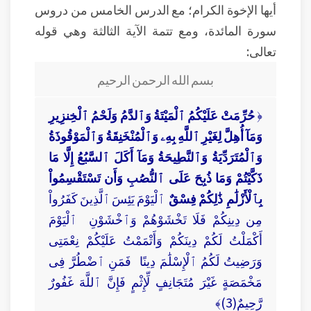
أيها الإخوة الكرام؛ مع الدرس الخامس من دروس
سورة المائدة، ومع تتمة الآية الثالثة وهي قوله
تعالى:
بسم الله الرحمن الرحيم
﴿
حُرِّمَتْ عَلَيْكُمُ ٱلْمَيْتَةُ وَٱلدَّمُ وَلَحْمُ ٱلْخِنزِيرِ
وَمَآ أُهِلَّ لِغَيْرِ ٱللَّهِ بِهِۦ وَٱلْمُنْخَنِقَةُ وَٱلْمَوْقُوذَةُ
وَٱلْمُتَرَدِّيَةُ وَٱلنَّطِيحَةُ وَمَآ أَكَلَ ٱلسَّبُعُ إِلَّا مَا
ذَكَّيْتُمْ وَمَا ذُبِحَ عَلَى ٱلنُّصُبِ وَأَن تَسْتَقْسِمُواْ
بِٱلْأَزْلَٰمِ ذَٰلِكُمْ فِسْقٌ
ٱلْيَوْمَ يَئِسَ ٱلَّذِينَ كَفَرُواْ
مِن دِينِكُمْ فَلَا تَخْشَوْهُمْ وَٱخْشَوْنِ ٱلْيَوْمَ
أَكْمَلْتُ لَكُمْ دِينَكُمْ وَأَتْمَمْتُ عَلَيْكُمْ نِعْمَتِى
وَرَضِيتُ لَكُمُ ٱلْإِسْلَٰمَ دِينًا فَمَنِ ٱضْطُرَّ فِى
مَخْمَصَةٍ غَيْرَ مُتَجَانِفٍ لِّإِثْمٍ فَإِنَّ ٱللَّهَ غَفُورٌ
رَّحِيمٌ(3)﴾