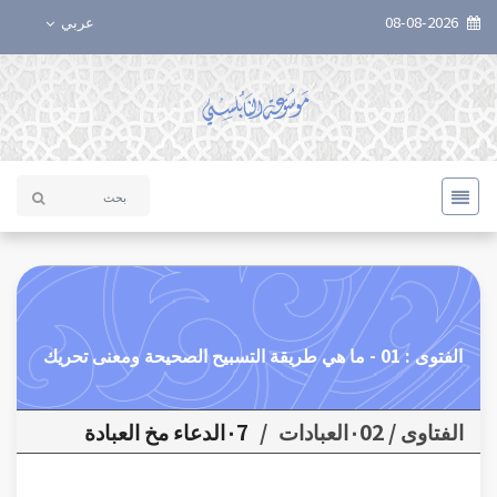
08-08-2026
عربي
الفتوى : 01 - ما هي طريقة التسبيح الصحيحة ومعنى تحريك
الفتاوى / ٠02العبادات
/
٠7الدعاء مخ العبادة