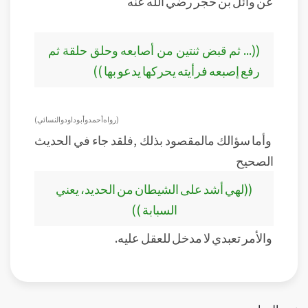
عن وائل بن حجر رضي الله عنه
((... ثم قبض ثنتين من أصابعه وحلق حلقة ثم
رفع إصبعه فرأيته يحركها يدعو بها ))
(رواه أحمد وأبو داود والنسائي)
وأما سؤالك مالمقصود بذلك ,فلقد جاء في الحديث
الصحيح
((لهي أشد على الشيطان من الحديد، يعني
السبابة ))
والأمر تعبدي لا مدخل للعقل عليه.