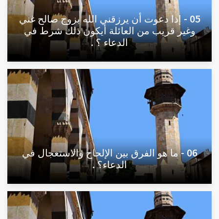
05 - إذا دعوت أن يرزقني الله بزوج صالح غني
وغير قريب من العائلة أيكون ذلك شرط في
الدعاء ؟ .
06 - ما هو الفرق بين الإلحاح والاستعجال في
الدعاء؟ .