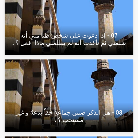
07 - إذا دعوت على شخص ظنا مني أنه
ظلمني ثم تأكدت أنه لم يظلمني ماذا أفعل ؟ .
08 - هل الذكر ضمن جماعةٍ حقاً بدعةٌ و غير
مستحب ؟ .