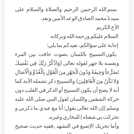
بسم الله الرحمن الرحيم والصلاة والسلام على
سيدنا محمد الصادق الوعد الأمين وبعد.
الأخ الكريم
السلام عليكم ورحمة الله وبركاته
إجابة على سؤالكم، نفيدكم بما يلي:
يكون التسبيح باللسان بصوت خافت بين المرء
ونفسه بلا جهر لقوله تعالى (وَاذْكُرْ رَبَّكَ فِي نَفْسِكَ
تَضَرُّعاً وَخِيفَةً وَدُونَ الْجَهْرِ مِنَ الْقَوْلِ بِالْغُدُوِّ وَالْآصَالِ
وَلا تَكُنْ مِنَ الْغَافِلِينَ) والتسبيح ذكر تشمله الآية.كما
أنه لا يصح أن يكون التسبيح أو الذكر في القلب دون
حركة الشفتين واللسان لقول النبي صلى الله عليه
وسلم (إن الله تعالى يقول: أنا مع عبدي ما ذكرني و
تحركت بي شفتاه ) للبخاري وغيره.
وأما تحريك الإصبع في التشهد ,ففيه حديث صحيح