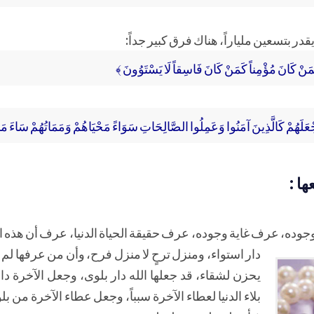
در بتسعين ملياراً، هناك فرق كبير جداً:
مَنْ كَانَ مُؤْمِناً كَمَنْ كَانَ فَاسِقاً لَا يَسْتَوُونَ ﴾
ْعَلَهُمْ كَالَّذِينَ آمَنُوا وَعَمِلُوا الصَّالِحَاتِ سَوَاءً مَحْيَاهُمْ وَمَمَاتُهُمْ سَاءَ م
ها :
وده، عرف غاية وجوده، عرف حقيقة الحياة الدنيا، عرف أن هذه الدنيا
دار استواء، ومنزل ترحٍ لا منزل فرح،
وأن من عرفها لم 
يحزن لشقاء، قد جعلها الله دار بلوى، وجعل الآخرة د
بلاء الدنيا لعطاء الآخرة سبباً، وجعل عطاء الآخرة من بلو