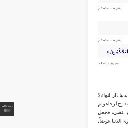
[ سورة السجدة:18]
[ سورة السجدة:18]
َا يَحْكُمُونَ ﴾
[ سورة الجاثية: 21 ]
 دار التواء لا
يفرح لرخاء ولم
وضع داكن
ار عقبى، فجعل
ى الدنيا عوضاً،