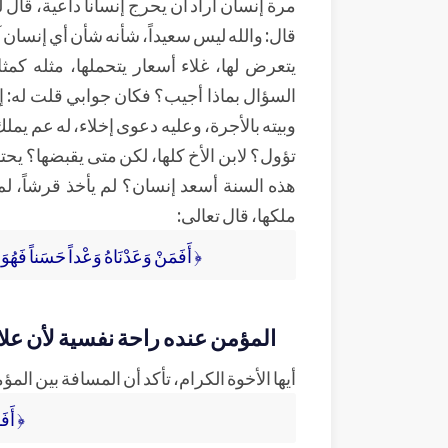
مرة إنسان أراد أن يحرج إنساناً داعية، قال 
قال: والله ليس سعيداً، شأنه شأن أي إنسان
يتعرض لها، غلاء أسعار يتحملها، مثله كم
السؤال بماذا أجيب؟ فكان جوابي قلت له: إذا 
وبيته بالأجرة، وعليه دعوى إخلاء، له عم يم
تؤول؟ لابن الأخ كلها، لكن متى يقبضها؟ يحت
هذه السنة أسعد إنسان؟ لم يأخذ قرشاً، لم
ملكها، قال تعالى:
﴿ أَفَمَنْ وَعَدْنَاهُ وَعْداً حَسَناً فَهُوَ لَ
المؤمن عنده راحة نفسية لأن علا
أيها الأخوة الكرام، تأكد أن المسافة بين ا
﴿ أَفَ