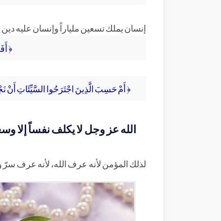
إنسان يملك تسعين ملياراً وإنسان عليه دين يق
﴿ أَفَ
﴿ أَمْ حَسِبَ الَّذِينَ اجْتَرَحُوا السَّيِّئَاتِ أَنْ نَج
الله عز وجل لا يكلف نفساً إلا وسع
لذلك المؤمن لأنه عرف الله، لأنه عرف سرّ وج