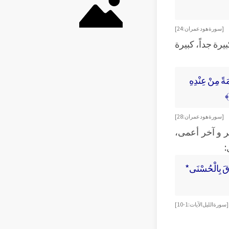
[ سورة هود عمران: 24 ]
رة جداً، كبيرة
مَةً مِنْ عِنْدِهِ
﴾
[ سورة هود عمران: 28 ]
ر و آخر أعمى،
:
َّقَ بِالْحُسْنَى*
[ سورة الليل الآيات : 1-10 ]