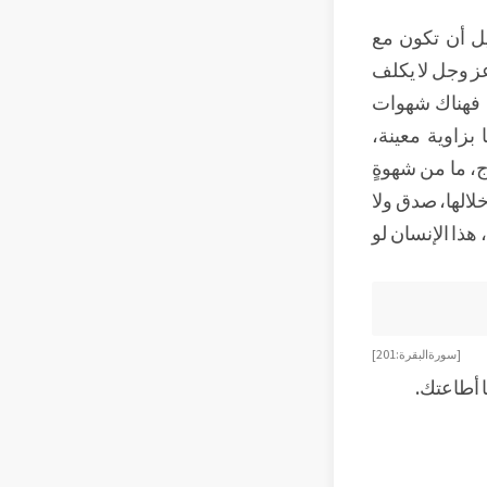
يل أن تكون مع
عز وجل لا يكلف
، فهناك شهوات
زاوية معينة،
، ما من شهوةٍ
خلالها، صدق ولا
ذا الإنسان لو
[سورة البقرة: 201]
ا أطاعتك.