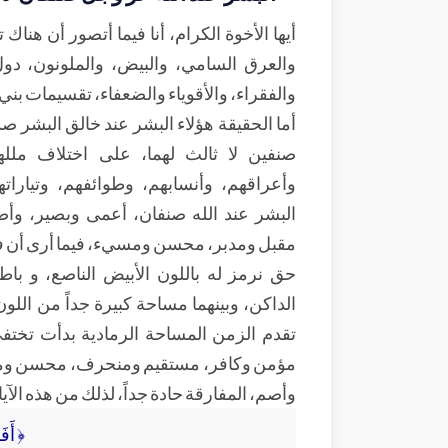
أيها الأخوة الكرام، أنا فيما أتصور أن هنا
والعرق السامي، والبيض، والملونون، دول 
والفقراء، والأقوياء والضعفاء، تقسيمات بني 
أما الحقيقة هؤلاء البشر عند خالق البشر صدق
صنفين لا ثالث لهما، على اختلاف مللهم
وأعراقهم، وأنسابهم، وطوائفهم، وتياراته
البشر عند الله صنفان، أعمى وبصير، وأ
مقبل ومدبر، محسن ومسيء، فيما أرى أن في
حق نرمز له باللون الأبيض الناصع، و باط
الداكن، وبينهما مساحة كبيرة جداً من اللون
تقدم الزمن المساحة الرمادية بدأت تختف
مؤمن وكافر، مستقيم ومنحرف، محسن وم
وأصم، المفارقة حادة جداً، لذلك من هذه الآي
﴿ أَفَ