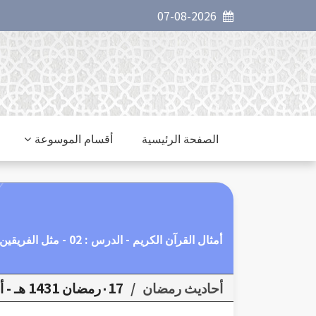
07-08-2026
الصفحة الرئيسية
أقسام الموسوعة
أمثال القرآن الكريم - الدرس : 02 - مثل الفريقين كالأعمى والأصم والبصير والسميع هل يستويان
أحاديث رمضان
/
٠17رمضان 1431 هـ - أمثال القرآن الكريم