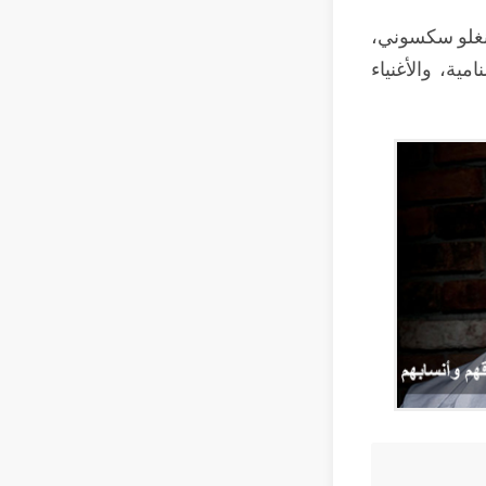
لأنغلو سكسوني،
ية، والأغنياء