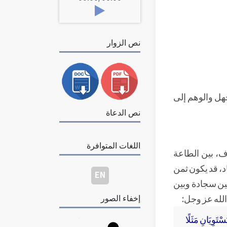
نص الزوار
جهل والوهم إلى
نص الدعاة
اللغات المتوافرة
اف، بين الطاعة
اد، قد يكون ثمن
EN
ين سجادة وبين
الله عز وجل:
إخفاء الصور
ْتَوِيَانِ مَثَلًا