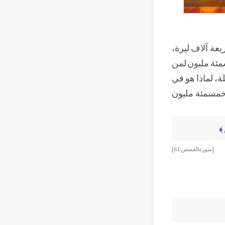
بعة آلاف ليرة،
سمئة مليون لمن
ة، لماذا هو في
لخمسمئة مليون
 ﴾
[ سورة القصص : 61 ]