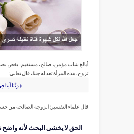
أبالغ شاب مؤمن، صالح، مستقيم، يغض بصره،
تزوج، هذه المرأة تعد له جنةً، قال تعالى:
﴿ رَبَّنَا آتِنَا
قال علماء التفسير: الزوجة الصالحة من حسنا
الحق لا يخشى البحث لأنه واضح ني