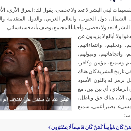
ك تقسيمات لبني البشر لا تعد ولا تحصى، يقول لك: العرق الآري، ا
الشمال، دول الجنوب، والعالم الغربي، والدول المتقدمة والنام
البشر لا تعد ولا تحصى، وأحياناً المجتمع يوصف بأنه فسيفسائي
وا ولا أبالغ لا يزيدون عن
، ونحلهم، وانتماءاتهم،
م، واتجاهاتهم، وميولهم،
صم وسميع، مؤمن وكافر،
 تاريخ البشرية كان هناك
ل نرمز له باللون الأسود
 الرمادي، أي بين بين، مع
ي، الآن هناك حق وباطل،
سيء، بصير أعمى، سميع
ات:
مَنْ كَانَ مُؤْمِناً كَمَنْ كَانَ فَاسِقاً لَا يَسْتَوُونَ ﴾