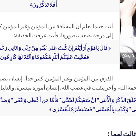
أَفَلَا تَذَكَّرُونَ﴾
أنت حينما تعلم أن المسافة بين المؤمن وغير المؤمن كبي
إلى درجة يصعب تصورها، فأنت عرفت الحقيقة:
﴿ قَالَ يَاقَوْمِ أَرَأَيْتُمْ إِنْ كُنتُ عَلَى بَيِّنَةٍ مِنْ رَبِّي وَآتَانِي رَحْ
فَعُمِّيَتْ عَلَيْكُمْ أَنُلْزِمُكُمُوهَا وَأَنْتُمْ لَهَا كَارِهُونَ
الفرق بين المؤمن وغير المؤمن كبير جداً، إنسان بصي
ة الله، و آخر يتقلب في غضب الله، إنسان أموره ميسرة، والدليل
مَا خَلَقَ الذَّكَرَ وَالْأُنثَى* إِنَّ سَعْيَكُمْ لَشَتَّى* فَأَمَّا مَن أَعْطَى وَاتَّقَى* وَصَد
ْنَى* وَكَذَّبَ بِالْحُسْنَى* فَسَنُيَسِّرُهُ لِلْعُسْرَى ﴾
الث لهما :