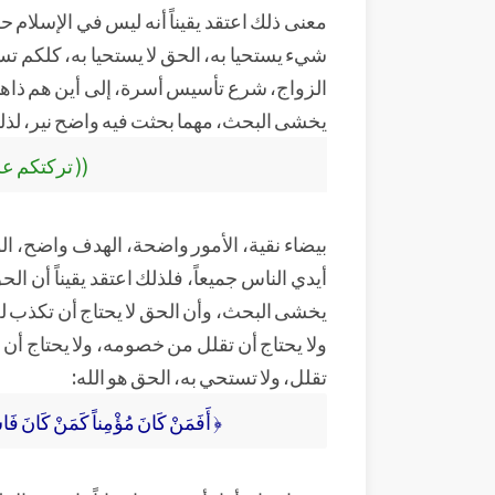
معنى ذلك اعتقد يقيناً أنه ليس في الإسلام حر
شيء يستحيا به، الحق لا يستحيا به، كلكم تست
الزواج، شرع تأسيس أسرة، إلى أين هم ذاهبون
يخشى البحث، مهما بحثت فيه واضح نير، لذلك 
(( تركتكم على
بيضاء نقية، الأمور واضحة، الهدف واضح، ال
أيدي الناس جميعاً، فلذلك اعتقد يقيناً أن الح
يخشى البحث، وأن الحق لا يحتاج أن تكذب له،
ولا يحتاج أن تقلل من خصومه، ولا يحتاج أن تبالغ
تقلل، ولا تستحي به، الحق هو الله:
﴿ أَفَمَنْ كَانَ مُؤْمِناً كَمَنْ كَانَ فَاس