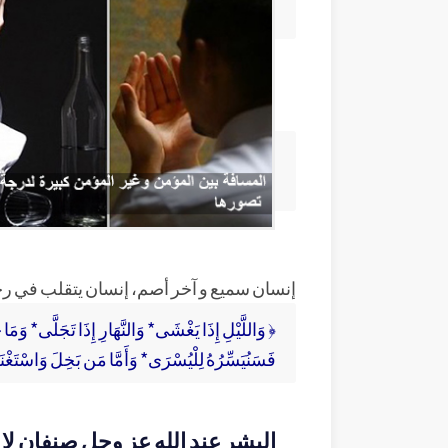
إنسان سميع و آخر أصم، إنسان يتقلب في رحم
﴿ وَاللَّيْلِ إِذَا يَغْشَى* وَالنَّهَارِ إِذَا تَجَلَّى* وَ
فَسَنُيَسِّرُهُ لِلْيُسْرَى* وَأَمَّا مَن بَخِلَ وَاسْتَغ
البشر عند الله عز وجل صنفان لا ث