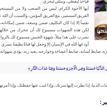
فيأخذ ليعطي، ويبتلي ليجزي.
أيها الأخوة الكرام، ليس من الصعب ولا من المستح
الفريق المستنير، مع الفريق المؤمن، والسبب أن الله 
نفساً إلا إذا كان التكليف ضمن وسعه، ضمن إمكاناته
لكن هذه الشهوات مسموح لك أن تتحرك من خلالها ب
نضرب على هذا مثلاً، شهوة الجنس مسموح لك بالزواج
أودعها الله في الإنسان إلا وجعل لها قناةً نظيفةً تسري 
 ضابط لسانه، ضابط أعضاءه وجوارحه، يعبد ربه، يؤدي شهواته، ه
 فِي الدُّنْيَا حَسَنَةً وَفِي الْآخِرَةِ حَسَنَةً وَقِنَا عَذَابَ النَّارِ ﴾
ت الدنيا، إذا نظرت إليها سرتك، وإذا غبت عنها حفظتك، وإذا أمرته
ر :