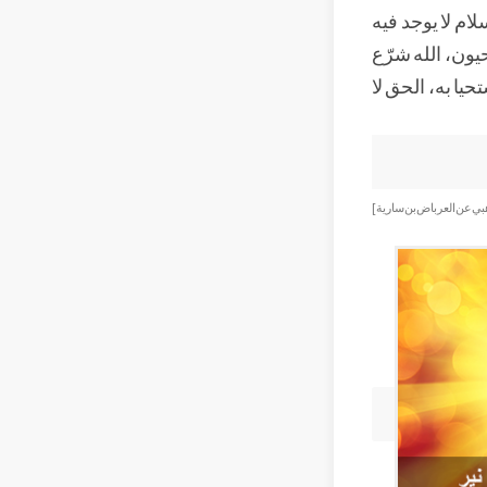
لام لا يوجد فيه
يون، الله شرّع
يا به، الحق لا
هبي عن العرباض بن سارية ]