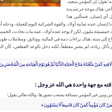
له: تقول: إن المؤمن سعيد،
 آخر، هناك موجة حر شديدة
ثل أي إنسان، فسألني هذا
إنسان عنده ثمانية أولاد، والقوة الشرائية اليوم للعملة، ودخله أر
لك خمسمئة مليون، لكن لا يوجد عنده أولاد، عمه مات بحادث، الخم
اج إلى سنة، هناك براءات ذمة في المالية، ووثائق، ومعاملات طويل
 يأكل زيادة، لم يشترِ معطفاً، لكنه دخل بالوعد القطعي، كأن ا
اقِيهِ كَمَنْ مَتَّعْنَاهُ مَتَاعَ الْحَيَاةِ الدُّنْيَا ثُمَّ هُوَ يَوْمَ الْقِيَامَةِ مِنَ الْمُحْضَرِينَ
قته مع جهة واحدة هي الله عز وجل :
لمؤمن وبين غير المؤمن مسافة يصعب تصورها، والله تعالى يقول:
مَنْ كَانَ مُؤْمِناً كَمَنْ كَانَ فَاسِقاً لَا يَسْتَوُونَ ﴾