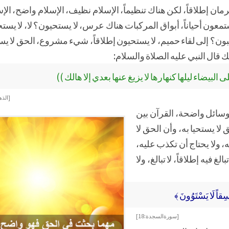
مان إطلاقاً، لكن هناك تنظيماً، الإسلام نظيف، الإسلام واضح، الإس
معون أحياناً، أبواق المركبات هناك عرس، لا يستحيون؟ لا، لا يستح
؟ إلى لقاء حميم، لا يستحيون إطلاقاً، شيء مشروع، الحق لا يستح
قال النبي عليه الصلاة والسلام:
 البيضاء ليلها كنهارها لا يزيغ عنها بعدي إلا هالك ))
[ الذ
وسائل واضحة، القرآن بين
ق لا يستحيا به، وأن الحق لا
 ولا يحتاج أن تكذب عليه،
 فيه إطلاقاً، لا تبالغ، ولا
ِقاً لَا يَسْتَوُونَ ﴾
[ سورة السجدة:18]