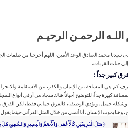
اللـه الرحمـن الرحيـم
لى سيدنا محمد الصادق الوعد الأمين، اللهم أخرجنا من ظلمات ال
لى جنات القربات.
ق كبير جداً :
 يعرف كم هي المسافة بين الإيمان والكفر، بين الاستقامة والانحر
المسافة كبيرة جداً، للتوضيح أحياناً هناك سجاد من أرقى أنواع السج
، وشكله جميل، ويؤدي الوظيفة، فالفرق جمالي فقط، لكن الفرق ب
اح، وهنا يموت الإنسان، أنا أتمنى من خلال المثل القرآني حينما يقول 
﴿ مَثَلُ الْفَرِيقَيْنِ كَالْأَعْمَى وَالْأَصَمِّ وَالْبَصِيرِ وَالسَّمِيعِ هَلْ يَس