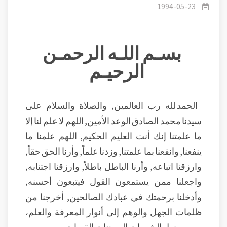
1994-05-23
بسـم اللـه الرحمـن
الرحيـم
الحمد لله رب العالمين, والصلاة والسلام على
سيدنا محمد الصادق الوعد الأمين, اللهم لا علم لنا إلا
ما علمتنا إنك أنت العليم الحكيم, اللهم علمنا ما
ينفعنا, وانفعنا بما علمتنا, وزدنا علماً, وأرنا الحق حقاً,
وارزقنا اتباعه, وأرنا الباطل باطلاً, وارزقنا اجتنابه,
واجعلنا ممن يستمعون القول فيتبعون أحسنه,
وأدخلنا برحمتك في عبادك الصالحين, أخرجنا من
ظلمات الجهل والوهم إلى أنوار المعرفة والعلم،
ومن وحول الشهوات إلى جنات القربات .