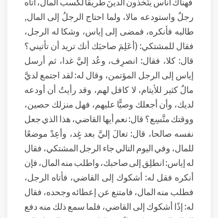
فهناك أناس يتَّخذون الدينَ طريقا لكسب المال، أتاه
رجلٌ واستودعه مالا، ولما احتاج الرجلُ إلى المال,
طالبه فأنكره، فمضى إلى إياس، وشكا له الرجل،
فقال للمشتكي: (أعَلِمَ صاحبَك أنك تريد أن تأتيني؟
قال: كلا، فقال: انصرِف، وعُد إليَّ غدا، ثم أرسل
إياس إلى الرجل المؤتمن، وقال له: لقد اجتمع لديَّ
مالٌ كثير للأيتام، لا كافل لهم، وقد رأيتُ أن أودعه
لديك، وأن أجعلك وصيًّا عليهم، فهل منزلك حصين،
ووقتك متَّسِع؟ قال: نعم أيها القاضي، هذا الذي جعل
نفسه صالحا، قال: تعالَ إليَّ بعد غٍد، وأعِدْ موضعًا
للمال، وفي اليوم التالي جاء الرجل المشتكي، فقال
له إياس: انطلِق إلى صاحبك، واطلب منه المال، فإن
أنكره فقل له: أشكوك إلى القاضي، فأتاه الرجل،
فطلب منه المال، فامتنع عن إعطائه وجحده، فقال
له: إذًا أشكوك إلى القاضي، فلما سمع ذلك منه دفع