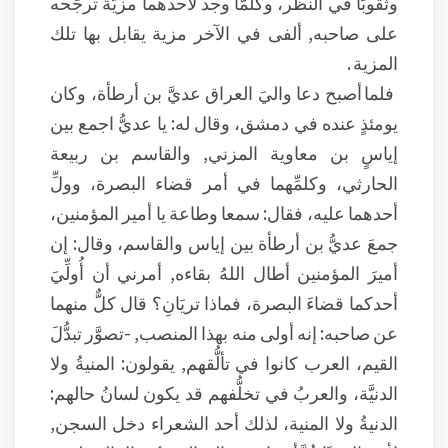
وثقوبًا في النظر، وكلمَّا وجد لأحدهما مزيَّةً ترجِّحه
على صاحبه, ألفى في الآخر مزية يقابل بها تلك
المزية .
فلما أصبح دعا واليَ العراق عديَّ بن أرطأة، وكان
يومئذٍ عنده في دمشق، وقال له: يا عديُّ اجمع بين
إياسٍ بن معاوية المزني, والقاسم بن ربيعة
الحارثي، وكلمِّهما في أمر قضاء البصرة، وولِّ
أحدهما عليه، فقال: سمعا وطاعة يا أمير المؤمنين،
جمعَ عديُّ بن أرطأة بين إياس والقاسم، وقال: إن
أميرَ المؤمنين أطال اللهُ بقاءه, أمرني أن أُولِّيَ
أحدكما قضاءَ البصرة، فماذا تريَانِ؟ قال كلٌّ منهما
عن صاحبه: إنه أولى منه بهذا المنصب, -تصوَّر تبدُّلَ
القيم، العرب كانوا في تألُّقهم, يقولون: المنيةُ ولا
الدنيَّة، والعربُ في تخلُّفهم قد يكون لسانُ حالهم:
الدنيةُ ولا المنية، لذلك أحد الشعراء دخل السجن,