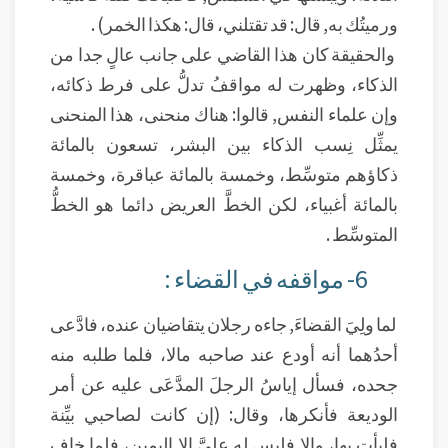
ورميتُك به, قال: قد تقتلني، قال: هكذا الخمر) .
والحقيقة كان هذا القاضي على جانب عالٍ جدا من
الذكاء، وظهرت له مواقفُ تدلُّ على فرط ذكائه،
وإن علماء النفس, قالوا: هناك منحنى، هذا المنحنى
يمثِّل نِسب الذكاء بين البشر، تسعون بالمائة
ذكاؤهم متوسِّط، وخمسة بالمائة عباقرة، وخمسة
بالمائة أغبياء، لكن الخطَّ العريض دائما هو الخطُّ
المتوسِّط .
6- مواقفه في القضاء :
لما ولِيَ القضاءَ, جاءه رجلان يتقاضيان عنده، فادَّعى
أحدُهما أنه أودع عند صاحبه مالا، فلما طلبه منه
جحده، فسأل إياسُ الرجلَ المدَّعَى عليه عن أمر
الوديعة فأنكرها، وقال: (إن كانت لصاحبي بيِّنة
فليأتِ بها، وإلا فليس له عليَّ إلا اليمين، فلما خاف