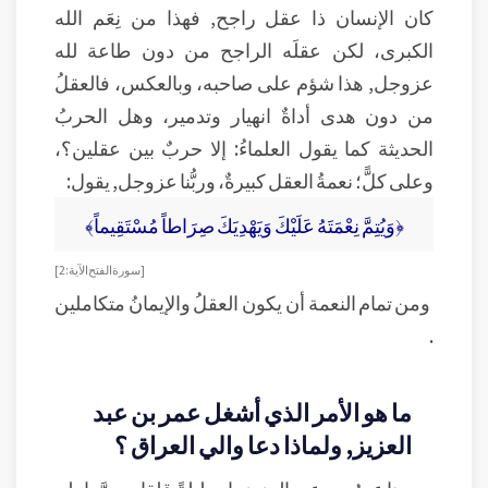
كان الإنسان ذا عقل راجح, فهذا من نِعَم الله
الكبرى، لكن عقلَه الراجح من دون طاعة لله
عزوجل, هذا شؤم على صاحبه، وبالعكس، فالعقلُ
من دون هدى أداةٌ انهيار وتدمير، وهل الحربُ
الحديثة كما يقول العلماءُ: إلا حربٌ بين عقلين؟،
وعلى كلًّ؛ نعمةُ العقل كبيرةٌ، وربُّنا عزوجل, يقول:
﴿وَيُتِمَّ نِعْمَتَهُ عَلَيْكَ وَيَهْدِيَكَ صِرَاطاً مُسْتَقِيماً﴾
[سورة الفتح الآية: 2]
ومن تمام النعمة أن يكون العقلُ والإيمانُ متكاملين
.
ما هو الأمر الذي أشغل عمر بن عبد
العزيز, ولماذا دعا والي العراق ؟