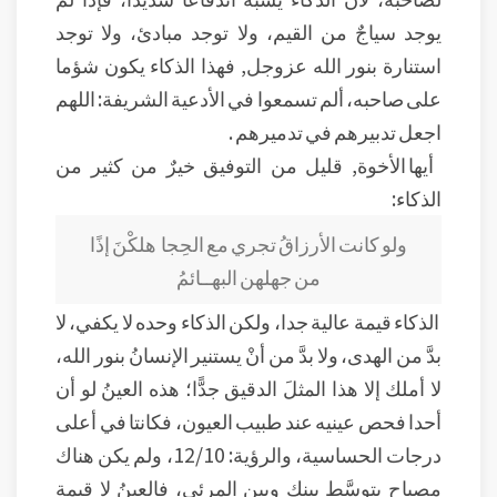
يوجد سياجٌ من القيم، ولا توجد مبادئ، ولا توجد
استنارة بنور الله عزوجل, فهذا الذكاء يكون شؤما
على صاحبه، ألم تسمعوا في الأدعية الشريفة: اللهم
اجعل تدبيرهم في تدميرهم .
أيها الأخوة, قليل من التوفيق خيرٌ من كثير من
الذكاء:
ولو كانت الأرزاقُ تجري مع الحِجا
هلكْنَ إذًا
من جهلهن البهــائمُ
الذكاء قيمة عالية جدا، ولكن الذكاء وحده لا يكفي، لا
بدَّ من الهدى، ولا بدَّ من أنْ يستنير الإنسانُ بنور الله،
لا أملك إلا هذا المثلَ الدقيق جدًّا؛ هذه العينُ لو أن
أحدا فحص عينيه عند طبيب العيون، فكانتا في أعلى
درجات الحساسية، والرؤية: 12/10، ولم يكن هناك
مصباح يتوسَّط بينك وبين المرئي، فالعينُ لا قيمة