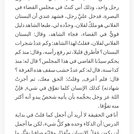
رجل واحد، وذلك أني كنتُ في مجلس القضاء في
البصرة، فدخل عليَِّ رجل، فشهد عندي أن البستان
الفلاني هو ملكٌ لفلان، وحدَّده لي، طبعا الشاهد دليل
قويٌّ في القضاء، فجاء الشاهد، وقال: البستان
الفلاني لفلان، فقلتُ لهذا الشاهد: وكم عددُ شجرات
البستان؟ فأطرق قليلا، ثم رفع رأسه، وقال: منذ كم
يحكم سيدُنا القاضي في هذا المجلس؟ قال له: منذ
كذا سنة، قال له: كم عددُ خشب سقف هذه الغرفة ؟
قال: فلم أعرف, وقلتُ: الحق معك، ثم أجزتُ
شهادته) كذلك الإنسان كلما تفوَّق في شيء, فإنّ
اللهَ عز وجل يحجِّمه بأن يأتيه شخصٌ يبدو أنه أكثر
منه تفوُّقا .
أنا في الحقيقة لا أريد أن أجعل كما قلتُ في بداية
الدرس: أن الذكاء وحده هو كلُّ شيء، لكن ما أجمل
أن يكون عقلُ الإنسان متَّقِدًا، وقلبُه صافيا نقيًّا، ما