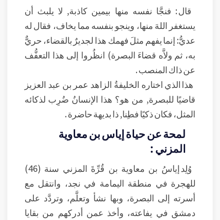
قال : فنجَّا نفسه منها بيمين كاذبة, لا يلبث أن
يستغفر اللهَ منها، وينجو بنفسه مما يخاف، فقال له
عديُّ: إنما يفهم مثلَ فهمك هذا لجديرٌ بالقضاء، حريٌّ
به، ثم ولاَّه قضاءَ البصرة) انظُروا إلى هذا التعفُّف
عن ذاك المنصب .
هذا الذي اختاره الخليفةُ الزاهد عمر بن عبد العزيز
قاضيًا للبصرة, من هو؟ هذا الإنسانُ ضُرِب لذكائه
المثل، فكان ذكيًا فطِنا, ذا بديهة حاضرة .
لمحة عن حياة إياس بن معاوية
المزني :
وُلِد إياسُ بن معاوية بن قُرِّةَ المزني سنة (46)
للهجرة في منطقة اليمامة في نجد، وانتقل مع
أسرته إلى البصرة، وبها نشأ وتعلَّم، وتردَّد على
دمشق في يفاعته، وأخذ عمن أدركهم من بقايا