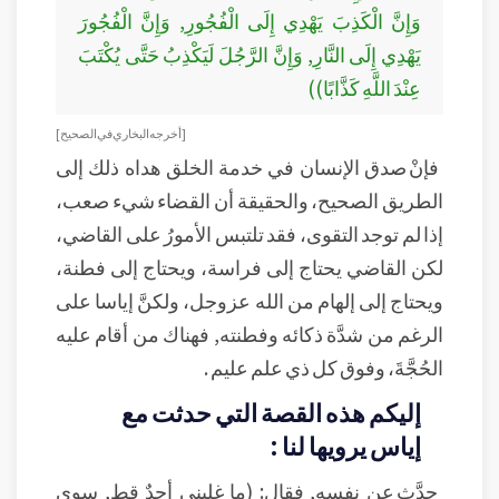
وَإِنَّ الْكَذِبَ يَهْدِي إِلَى الْفُجُورِ, وَإِنَّ الْفُجُورَ
يَهْدِي إِلَى النَّارِ, وَإِنَّ الرَّجُلَ لَيَكْذِبُ حَتَّى يُكْتَبَ
عِنْدَ اللَّهِ كَذَّابًا))
[أخرجه البخاري في الصحيح]
فإنْ صدق الإنسان في خدمة الخلق هداه ذلك إلى
الطريق الصحيح، والحقيقة أن القضاء شيء صعب،
إذا لم توجد التقوى، فقد تلتبس الأمورُ على القاضي،
لكن القاضي يحتاج إلى فراسة، ويحتاج إلى فطنة،
ويحتاج إلى إلهام من الله عزوجل، ولكنَّ إياسا على
الرغم من شدَّة ذكائه وفطنته, فهناك من أقام عليه
الحُجَّةَ، وفوق كل ذي علم عليم .
إليكم هذه القصة التي حدثت مع
إياس يرويها لنا :
حدَّث عن نفسه, فقال: (ما غلبني أحدٌ قط, سوى