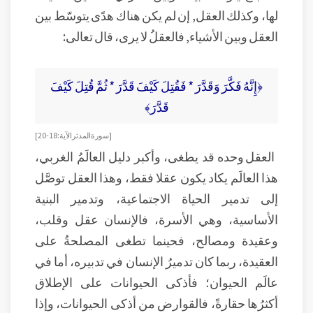
لها، وكذلك العقل, إن لم يكن هناك هدًى يتوسّط بين
العقل وبين الأشياء, فالعقلُ لا يرى، قال تعالى:
﴿إِنَّهُ فَكَّرَ وَقَدَّرَ * فَقُتِلَ كَيْفَ قَدَّرَ * ثُمَّ قُتِلَ كَيْفَ
قَدَّرَ﴾
[سورة المدثر الآية: 18-20]
العقل وحده قد يطغى، وأكبر دليل العالَمُ الغربي،
هذا العالَم يكاد يكون عقلا فقط، وهذا العقل توصَّل
إلى تدمير الحياة الاجتماعية، وتدمير البنية
الأساسية، وهي الأسرة، فالإنسان عقل وقلب،
وعقيدة ومصالح، فحينما تطغى المصلحةُ على
العقيدة، ربما كان تدميرُ الإنسان في تدبيره، أما في
عالَم الحيوان؛ فأذكى الحيوانات على الإطلاق
أكثرُها حقارةً، فالقوارض من أذكى الحيوانات، وإذا