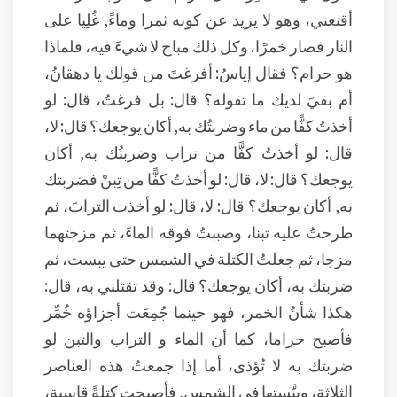
أقنعني، وهو لا يزيد عن كونه ثمرا وماءً, غُلِيا على
النار فصار خمرًا، وكل ذلك مباح لا شيءَ فيه، فلماذا
هو حرام؟ فقال إياسُ: أفرغتَ من قولك يا دهقانُ،
أم بقيَ لديك ما تقوله؟ قال: بل فرغتُ، قال: لو
أخذتُ كفًّا من ماء وضربتُك به, أكان يوجعك؟ قال: لا،
قال: لو أخذتُ كفًّا من تراب وضربتُك به, أكان
يوجعك؟ قال: لا، قال: لو أخذتُ كفًّا من تِبنْ فضربتك
به, أكان يوجعك؟ قال: لا، قال: لو أخذت الترابَ، ثم
طرحتُ عليه تبنا، وصببتُ فوقه الماءَ، ثم مزجتهما
مزجا، ثم جعلتُ الكتلة في الشمس حتى يبست، ثم
ضربتك به، أكان يوجعك؟ قال: وقد تقتلني به، قال:
هكذا شأنُ الخمر، فهو حينما جُمِعَت أجزاؤه خُمِّر
فأصبح حراما، كما أن الماء و التراب والتبن لو
ضربتك به لا تُؤذى، أما إذا جمعتُ هذه العناصر
الثلاثة، ويبَّستها في الشمس, فأصبحت كتلةً قاسية،