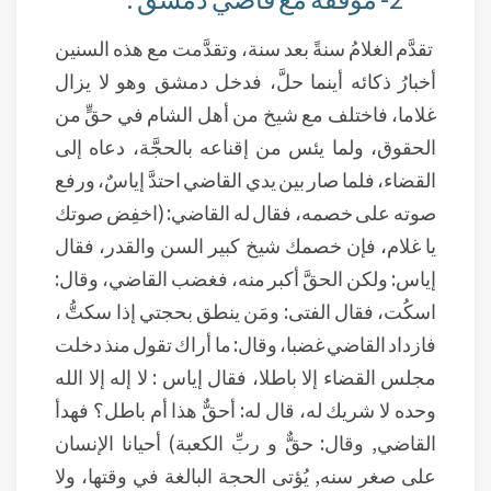
تقدَّم الغلامُ سنةً بعد سنة، وتقدَّمت مع هذه السنين
أخبارُ ذكائه أينما حلَّ، فدخل دمشق وهو لا يزال
غلاما، فاختلف مع شيخ من أهل الشام في حقٍّ من
الحقوق، ولما يئس من إقناعه بالحجَّة، دعاه إلى
القضاء، فلما صار بين يدي القاضي احتدَّ إياسٌ، ورفع
صوته على خصمه، فقال له القاضي: (اخفِض صوتك
يا غلام، فإن خصمك شيخ كبير السن والقدر، فقال
إياس: ولكن الحقَّ أكبر منه، فغضب القاضي، وقال:
اسكُت، فقال الفتى: ومَن ينطق بحجتي إذا سكتُّ ،
فازداد القاضي غضبا، وقال: ما أراك تقول منذ دخلت
مجلس القضاء إلا باطلا، فقال إياس : لا إله إلا الله
وحده لا شريك له، قال له: أحقٌّ هذا أم باطل؟ فهدأ
القاضي, وقال: حقٌّ و ربِّ الكعبة) أحيانا الإنسان
على صغر سنه, يُؤتى الحجة البالغة في وقتها، ولا