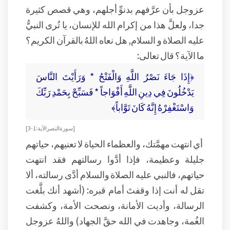
عزوجل بأن عرَّفهم بدنوِّ أجلهم، وهي قصص كثيرة
جدا، ولعلَّ هذا من إكرام الله للإنسان، يا تُرى النبيُّ
عليه الصلاة و السلام, هل نعاه اللهُ بالقرآن الكريم؟
ما الآية؟ قال تعالى:
﴿إِذَا جَاءَ نَصْرُ اللَّهِ وَالْفَتْحُ * وَرَأَيْتَ النَّاسَ
يَدْخُلُونَ فِي دِينِ اللَّهِ أَفْوَاجاً * فَسَبِّحْ بِحَمْدِ رَبِّكَ
وَاسْتَغْفِرْهُ إِنَّهُ كَانَ تَوَّاباً﴾
[سورة النصر الآية: 1-3]
أي انتهت مهمَّتك، والعظماء الحياة لا تعنيهم، حياتهم
جليلة وعظيمة، فإذا أدَّوا رسالتهم فقد انتهت
حياتهم، فالنبي عليه الصلاة والسلام أدَّى رسالته، ألا
تقل له أنت إذا وقفتَ أمام قبره: (أشهد أنك بلَّغت
الرسالة، وأديت الأمانة، ونصحت الأمة، وكشفت
الغُمة، وجاهدت في الله حقَّ الجهاد) واللهُ عزوجل