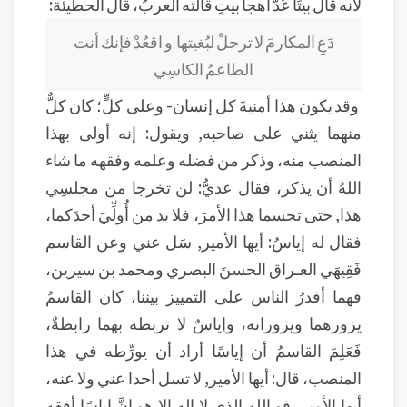
لأنه قال بيتًا عُدَّ أهجا بيتٍ قالته العربُ، قال الحطيئة:
دَعِ المكارمَ لا ترحلْ لبُغيتها
و اقعُدْ فإنك أنت
الطاعمُ الكاسِي
وقد يكون هذا أمنيةَ كل إنسان- وعلى كلٍّ؛ كان كلٌّ
منهما يثني على صاحبه, ويقول: إنه أولى بهذا
المنصب منه، وذكر من فضله وعلمه وفقهه ما شاء
اللهُ أن يذكر، فقال عديُّ: لن تخرجا من مجلسِي
هذا, حتى تحسما هذا الأمرَ، فلا بد من أُولِّيَ أحدَكما،
فقال له إياسُ: أيها الأمير, سَل عني وعن القاسم
فَقِيهَي العـراق الحسنَ البصري ومحمد بن سيرين،
فهما أقدرُ الناس على التمييز بيننا، كان القاسمُ
يزورهما ويزورانه، وإياسٌ لا تربطه بهما رابطةٌ،
فَعَلِمَ القاسمُ أن إياسًا أراد أن يورِّطه في هذا
المنصب، قال: أيها الأمير, لا تسل أحدا عني ولا عنه،
أيها الأمير, فو اللهِ الذي لا إله إلا هو إنَّ إياسًا أفقه