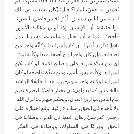
سيدنا عمرُ بن عبد العزيز بات ليلةً قلقا مسهَّدا، لم
يُغمَض له جفنٌ، لماذا؟ قال: (كان يشغله في تلك
الليلة من ليالي دمشق, أمْرُ اختيارِ قاضي البصرة،
-والحقيقة: أن الإنسان إذا أوتيَ مقاليدَ الأمور,
فأخطرُ أعماله أن يختار مساعديه، وسيدنا عمر
يقول: (أريد أميرا، إن كان أميرا بدا وكأنَّه واحد من
أصحابه، وإن كان واحدا من أصحابه بدا وكأنه أميرٌ)
أي من شدَّة غيرته على مصالح الأمة, لو كان يكن
أميرا بدا وكأنه ليس بأمير، ومن شدَّة تواضعه لو كان
أميرا بدا وكأنه واحد منهم- يريد هذا الخليفةُ الراشد
والخامس كما يقولون: أن يختار قاضيًا للبصرة يقيم
بين الناس موازين العدل، ويحكم فيهم بما أنزل الله،
ولا تأخذه في الحق رهبةٌ و لا رغبة، وقع اختيارُه على
رجلين كفرسيْ رِهان؛ فقهًا في الدين، وصلابةً في
الحق، وورعًا في السلوك، ووضاءةً في الفكر،