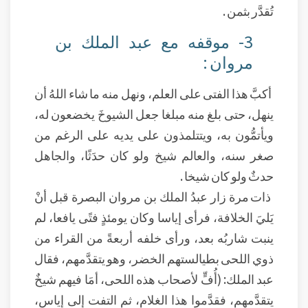
تُقدَّر بثمن .
3- موقفه مع عبد الملك بن
مروان :
أكبَّ هذا الفتى على العلم، ونهل منه ما شاء اللهُ أن
ينهل، حتى بلغ منه مبلغا جعل الشيوخَ يخضعون له،
ويأتمُّون به، ويتتلمذون على يديه على الرغم من
صغر سنه، والعالم شيخ ولو كان حدَثًا، والجاهل
حدثٌ ولو كان شيخا .
ذات مرة زار عبدُ الملك بن مروان البصرة قبل أنْ
يَليَ الخلافة، فرأى إياسا وكان يومئذٍ فتًى يافعا، لم
ينبت شاربُه بعد، ورأى خلفه أربعةً من القراء من
ذوي اللحى بطيالستهم الخضر، وهو يتقدَّمهم، فقال
عبد الملك: (أُفٍّ لأصحاب هذه اللحى، أمَا فيهم شيخٌ
يتقدَّمهم، فقدَّموا هذا الغلام، ثم التفت إلى إياس،