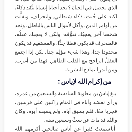
الذي يحصل في الحياة ؟ تجد أحيانا إنسانا يتَّقد ذكاءً،
لكنه على خُبث، ذكاء شيطاني, وانحراف، وتفلُّت
من أوامر الدين، وأكل لأموال الناس بالباطل، وتجد
شخصا آخر يعجبُك تفوُّقه، ولكن لا يعجبك عقلُه،
فالمنحرف قد يكون فطنًا جدًّا، والمستقيم قد يكون
محدودا جدا، وهذا شيء مؤلِم جدا، لكن إذا اجتمع
العقلُ الراجح مع القلب الطاهر, فهذا من أغرب,
ومن أندرِ النماذج البشرية .
من إكرام الله لإياس :
بلغ إياسُ بن معاوية السادسة والسبعين من عمره،
ورأى نفسَه وأباه في المنام راكبين على فرسين،
فجريا معًا، فلم يسبق أباه، ولم يسبقه أبوه، وكان
والدُه قد مات عن ستٍّ وسبعين سنة.
أنا سمعتُ كثيرا عن أناس صالحين أكرمهم الله