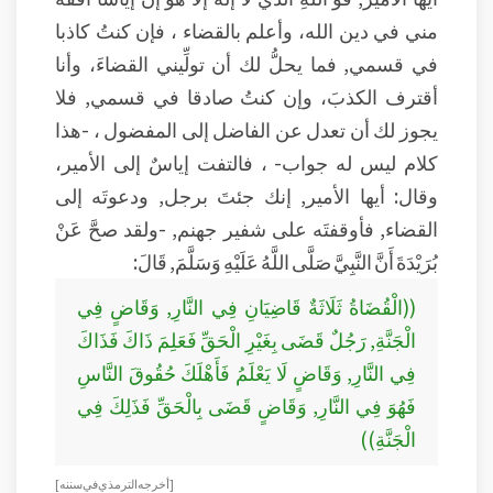
مني في دين الله، وأعلم بالقضاء ، فإن كنتُ كاذبا
في قسمي, فما يحلُّ لك أن تولِّيني القضاءَ، وأنا
أقترف الكذبَ، وإن كنتُ صادقا في قسمي, فلا
يجوز لك أن تعدل عن الفاضل إلى المفضول ، -هذا
كلام ليس له جواب- ، فالتفت إياسٌ إلى الأمير،
وقال: أيها الأمير, إنك جئتَ برجل, ودعوتَه إلى
القضاء, فأوقفتَه على شفير جهنم, -ولقد صحَّ عَنْ
بُرَيْدَةَ أَنَّ النَّبِيَّ صَلَّى اللَّهُ عَلَيْهِ وَسَلَّمَ, قَالَ:
((الْقُضَاةُ ثَلَاثَةٌ قَاضِيَانِ فِي النَّارِ, وَقَاضٍ فِي
الْجَنَّةِ, رَجُلٌ قَضَى بِغَيْرِ الْحَقِّ فَعَلِمَ ذَاكَ فَذَاكَ
فِي النَّارِ, وَقَاضٍ لَا يَعْلَمُ فَأَهْلَكَ حُقُوقَ النَّاسِ
فَهُوَ فِي النَّارِ, وَقَاضٍ قَضَى بِالْحَقِّ فَذَلِكَ فِي
الْجَنَّةِ))
[أخرجه الترمذي في سننه]