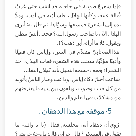
فإذا شعرةٌ طويلة في حاجبه قد انثنت حتى غدتْ
قُبالة عينه، وكأنها الهلال، فاستأذنه في أدب، ومدَّ
يده إلى الشعرة فمسحها وسوَّاها، ثم قال له: أترى
الهلال الآن يا صاحب رسول الله؟ فجعل أنسُ ينظر,
ويقول: كلا ما أراه، أين ذهب؟) .
هذا الصحابيّ متقدِّم في السن، وإياس كان فطِنًا
وأديبًا مؤَدَّبًا، سحب هذه الشعرة فغاب الهلال، أحد
الشعراء وصف جسمه النحيل بأنه كهلال الشك .
شاعت أخبارُ ذكاء إياس، وذاعت وصار الناسُ يأتونه
من كل حدب وصوب، ويلقون بين يديه ما يعترضهم
من مشكلات في العلم والدين .
5- موقفه مع هذا الدهقان :
رُوِي أن دهقانا أتى مجلسه, فقال: (يا أبا وائلة، ما
تقول في المسكِر؟ قال: حرام، قال: ما وجهُ حرمته؟