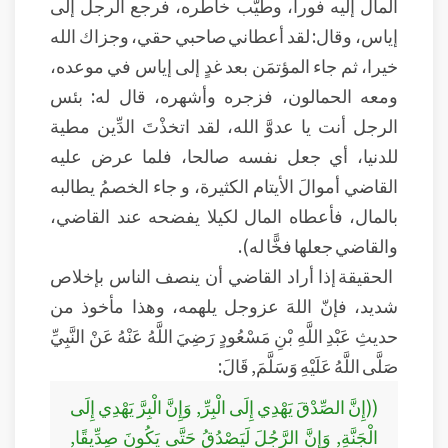
المال إليه فورا، وطيَّب خاطره، فرجع الرجل إلى
إياس، وقال: لقد أعطاني صاحبي حقي، وجزاك الله
خيرا، ثم جاء المؤتمَن بعد غدٍ إلى إياس في موعده،
ومعه الحمالون، فزجره وأشهره، قال له: بئس
الرجل أنت يا عدوَّ الله، لقد اتخذْتَ الدِّين مطية
للدنيا، أي جعل نفسه صالحا، فلما عرض عليه
القاضي أموالَ الأيتام الكثيرة، و جاء الخصمُ يطالبه
بالمال، فأعطاه المال لكيلا يفضحه عند القاضي،
والقاضي جعلها فخًّا له).
الحقيقة إذا أراد القاضي أن ينصف الناس بإخلاص
شديد، فإنّ اللهَ عزوجل يلهمه، وهذا مأخوذ من
حديثِ عَبْدِ اللَّهِ بْنِ مَسْعُودٍ رَضِيَ اللَّهُ عَنْهُ عَنْ النَّبِيِّ
صَلَّى اللَّهُ عَلَيْهِ وَسَلَّمَ, قَالَ:
((إِنَّ الصِّدْقَ يَهْدِي إِلَى الْبِرِّ, وَإِنَّ الْبِرَّ يَهْدِي إِلَى
الْجَنَّةِ, وَإِنَّ الرَّجُلَ لَيَصْدُقُ حَتَّى يَكُونَ صِدِّيقًا,