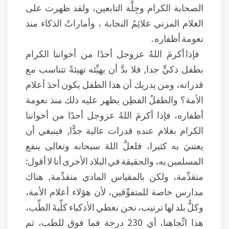
الصحابة الكرام وجِلَّة التابعين، ولقد ظهرت على
الغلام المزني علائِمُ النجابة ، وأماراتُ الذكاء منذ
نعومة أظفاره .
فإذا أكرمَ اللهُ عزوجل أحدًا من أخواننا الكرام
بطفل ذكيٍّ جدا, فلا بدَّ أن يهيِّئه تهيئةً تتناسب مع
قدراته، ومن يدريك أن هذا الطفل يكون أحدَ أعلام
الأمة؟ والطفلُ الفطِن يظهر عليه ذلك منذ نعومة
أظفاره، فإذا أكرمَ اللهُ عزوجل أحدًا من أخواننا
الكرام بغلام عنده قدرات عالية جدًّا, فينبغي أن
يعتنيَ به كثيرا، فلعلَّ اللهَ سبحانه وتعالى ينفع
المسلمين به، والحقيقة في البلاد الأخرى أنا لا أقول:
متقدِّمة، ولكن بالمقياس المادي متقدِّمة, هناك
مدارس خاصة للمتفوِّقين، لأن هؤلاء أعلام الأمة،
وكلُّ بلد لها ترتيب، نحن نعطي الأذكياء كلِّيةَ الطِّب،
هذا اتِّجاهنا، أي 230 درجة فما فوق للطب، ثم