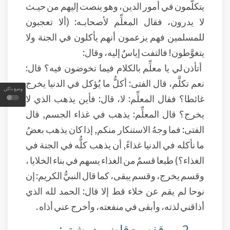
يتكلَّمون في أمور الدين، وهو ينصت إليهم من حيـث
لا يدرون، فقال المعلِّم لأصحابـه: (ألا تعجبون
للمسلمين فهم يزعمون أنهم يأكلون في الجنة ولا
يتغوَّطون! فالتفت إياسٌ إليه، وقال:
أتأذن لي يا معلِّم بالكلام فيما تخوضون فيه؟ قال:
نعم تكلَّم، قال الفتى: أكلُّ ما يُؤكل في الدنيا يخرج
وضع داكن
غائطا؟ فقال المعلِّم: لا، قال: فأين يذهب الذي لا
يخرج؟ قال المعلِّم: يذهب في غذاء الجسم, قال
الفتى: فما وجهُ الاستنكار منكم, إذا كان يذهب بعضُ
ما نأكله في الدنيا غذاءً, أن يذهب كلُّه في الجنة في
الغذاء؟) طبعا قسمٌ من الغذاء يسهم في بناء الخلايا ،
وقسم يخرج، وقسم يبقى، كما قال النبيُّ الكريم: إن
نوحا لم يقم عن خلاء قط إلا قال: الحمد لله الذي
أذاقني لذته، وأبقى في منفعته، وأخرج عني أذاه .
2- موقفه مع قاضي دمشق :