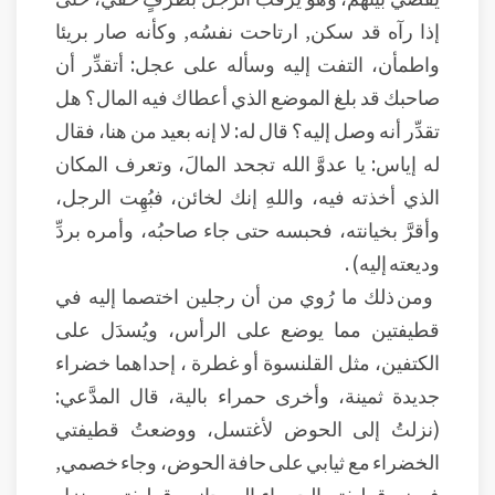
إذا رآه قد سكن, ارتاحت نفسُه, وكأنه صار بريئا
واطمأن، التفت إليه وسأله على عجل: أتقدِّر أن
صاحبك قد بلغ الموضع الذي أعطاك فيه المال؟ هل
تقدِّر أنه وصل إليه؟ قال له: لا إنه بعيد من هنا، فقال
له إياس: يا عدوَّ الله تجحد المالَ، وتعرف المكان
الذي أخذته فيه، واللهِ إنك لخائن، فبُهِت الرجل،
وأقرَّ بخيانته، فحبسه حتى جاء صاحبُه، وأمره بردِّ
وديعته إليه) .
ومن ذلك ما رُوي من أن رجلين اختصما إليه في
قطيفتين مما يوضع على الرأس، ويُسدَل على
الكتفين، مثل القلنسوة أو غطرة ، إحداهما خضراء
جديدة ثمينة، وأخرى حمراء بالية، قال المدَّعي:
(نزلتُ إلى الحوض لأغتسل، ووضعتُ قطيفتي
الخضراء مع ثيابي على حافة الحوض، وجاء خصمي,
فوضع قطيفته الحمراء إلى جانب قطيفتي، ونزل