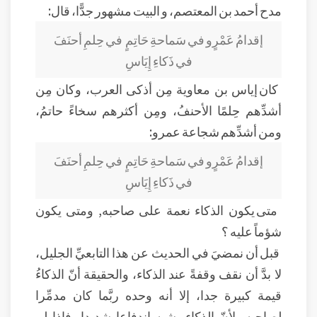
مدح أحمد بن المعتصم، و البيت مشهور جدًّا، قال:
إقدامُ عَمْرٍو في سَماحةِ حَاتِمٍ
في حِلمِ أحنَفَ
في ذَكاءِ إِيَاسِ
كان إياس بن معاوية مِن أذكى العرب، وكان مِن
أشدِّهم حِلمًا الأحنفُ، ومِن أكثرهم سخاءً حاتمُ،
ومن أشدِّهم شجاعة عمرو:
إقدامُ عَمْرٍو في سَماحةِ حَاتِمٍ
في حِلمِ أحنَفَ
في ذَكاءِ إِيَاسِ
متى يكون الذكاء نعمة على صاحبه, ومتى يكون
شؤماً عليه ؟
قبل أن نمضيَ في الحديث عن هذا التابعيِّ الجليل،
لا بدَّ أن نقف وقفةً عند الذكاء، والحقيقة أنّ الذكاءُ
قيمة كبيرة جدا، إلا أنه وحده ربَّما كان مدمِّرا
لصاحبه، لأنّ الذكاء يشبه اندفاعا شديدا، فإذا لم