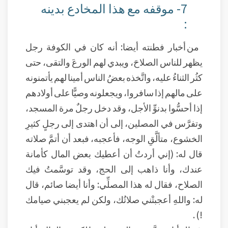
7- موقفه مع هذا المخادع بدينه
:
من أخبار فطنته أيضا: أنه كان في الكوفة رجل
يظهر للناس الصلاحَ، ويبدي لهم الورعَ والتقى، حتى
كثُر الثناءُ عليه، واتَّخذه بعضُ الناس أمينا لهم يأتمنونه
على مالهم إذا سافروا، ويجعلونه وصيًّا على أولادهم
إذا أحسُّوا بدنوِّ الأجل، وقد دخل رجلٌ مرة المسجد،
وتفرَّس في المصلين، إلى أن اهتدى إلى رجلٍ كثيرِ
الخشوع، متألَّقِ الوجه، فأعجبه، فبعد أن أتمَّ صلاته
قال له: (إني أردتُ أن أعطيك بعض المال كأمانة
عندك، وأنا ذاهب إلى الحج، وقد توسَّمتُ فيك
الصلاح، فقال له هذا المصلِّي: وأنا أيضا صائم، قال
له: واللهِ أعجبتْني صلاتُك، ولكن لم يعجبني صيامك
!) .