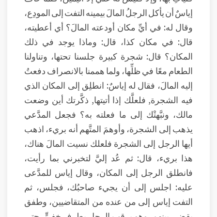
إياسٌ أن يأكل الرجلُ المالَ بيمينه التفت إلى المودِع،
وقال له: في أيِّ مكان أودعته المالَ؟ أي أعطيته،
قال: في مكان كذا، قال: وماذا يوجد في ذلك
المكان؟ قال: شجرة كبيرة جلسنا تحتها، وتناولنا
الطعام معًا في ظلِّها، ولما هممنا بالانصراف دفعتُ
إليه المالَ، فقال له إياسٌ: انطلِق إلى المكان الذي
فيه الشجرة, فلعلَّك إذا أتيتها, ذكَّرتك أين وضعت
مالك، ونبَّهتْك إلى ما فعلته به؟ فجعل المدَّعي
يذهب إلى الشجرة، وأوهمَ المتَّهم أنه بريء، اذهب
أيها الرجل إلى الشجرة فلعلك نسيت المالَ هناك،
هذا بريء، قال: ثم عُد إليَّ لتخبرني بما رأيت،
فانطلق الرجل إلى المكان، وقال إياس للمدَّعى
عليه: اجلس إلى أن يجيء صاحبُك، فجلس، ثم
التفت إياس إلى من عنده من المتقاضيين، وطفق
يقضي بينهم، وهو يرقب الرجل بطرفٍ خفيٍّ، حتى