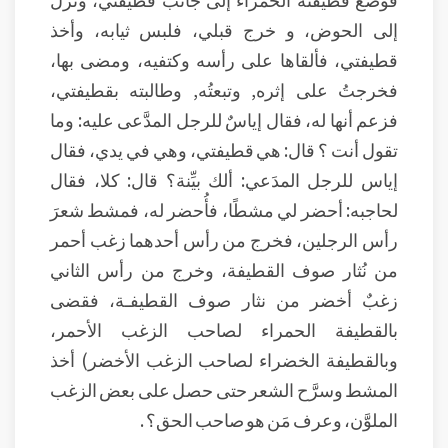
إلى الحوض، و خرج قبلي، فلبس ثيابه، وأخذ
قطيفتي، فألقاها على رأسه وكتفيه، ومضى بها،
فخرجتُ على إثره, وتبعتُه, وطالبته بقطيفتي،
فزعم أنها له، فقال إياسٌ للرجل المدَّعى عليه: وما
تقول أنت ؟ قال: هي قطيفتي، وهي في يدي، فقال
إياس للرجل المدَعي: ألك بيِّنة؟ قال: كلا، فقال
لحاجبه: أحضر لي مشطًا، فأُحضر له، فمشط شعرَ
رأس الرجلين، فخرج من رأس أحدهما زغب أحمر
من نُثار صوف القطيفة، وخرج من رأس الثاني
زغبٌ أخضر من نثار صوف القطيفـة، فقضى
بالقطيفة الحمراء لصاحب الزغب الأحمر،
وبالقطيفة الخضراء لصاحب الزغب الأخضر) أخذ
المشط وسرَّح الشعر حتى حصل على بعض الزغب
الملوَّن، وعرف مَن هو صاحب الحق؟ .