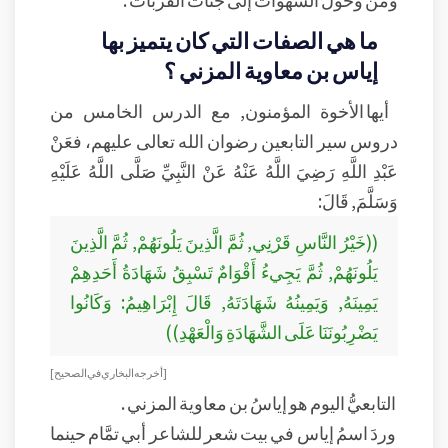
ما هي الصفات التي كان يتميز بها
إياس بن معاوية المزني ؟
أيها الأخوة المؤمنون, مع الدرس الخامس من
دروس سير التابعين رضوان الله تعالى عليهم، فعَنْ
عَبْدِ اللَّهِ رَضِيَ اللَّهُ عَنْهُ عَنْ النَّبِيِّ صَلَّى اللَّهُ عَلَيْهِ
وَسَلَّمَ, قَالَ:
((خَيْرُ النَّاسِ قَرْنِي, ثُمَّ الَّذِينَ يَلُونَهُمْ, ثُمَّ الَّذِينَ
يَلُونَهُمْ, ثُمَّ يَجِيءُ أَقْوَامٌ تَسْبِقُ شَهَادَةُ أَحَدِهِمْ
يَمِينَهُ, وَيَمِينُهُ شَهَادَتَهُ, قَالَ إِبْرَاهِيمُ: وَكَانُوا
يَضْرِبُونَنَا عَلَى الشَّهَادَةِ وَالْعَهْدِ))
[أخرجه البخاري في الصحيح]
التابعيُّ اليوم هو إياسُ بن معاوية المزني .
وردَ اسمُ إياس في بيت شعر للشاعر أبي تمَّام حينما