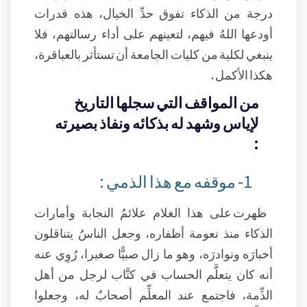
درجة من الذكاء تفوق حدِّ الخيال، هذه قدرات
أودعها اللهُ فيهم، لتعينهم على أداء رسالتهم، فلا
ينبغي لكلية من كليات الجامعة أن تستأثر بالعباقرة،
هكذا الأكمل .
من المواقف التي سجلها التاريخ
لإياس وشهد له بذكائه ونفاذ بصيرته
:
1- موقفه مع هذا الذمي :
ظهرت على هذا الغلام علائمُ النجابة وأمارات
الذكاء منذ نعومة أظفاره، وجعل الناسُ يتناقلون
أخبارَه ونوادرَه، وهو ما زال صبيًّا صغيرا، رُوِي عنه
أنه كان يتعلَّم الحساب في كتَّاب لرجل من أهل
الذِّمة، فاجتمع عند المعلِّم أصحابٌ له، وجعلوا