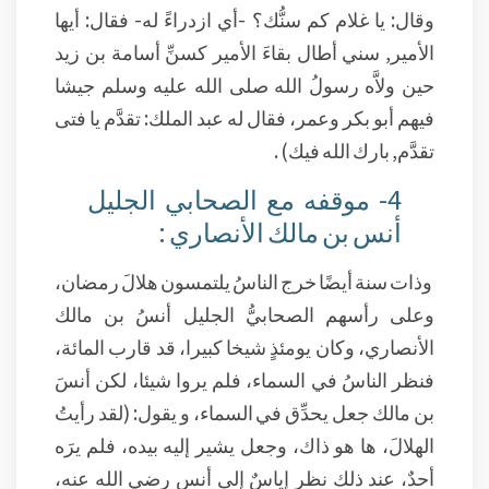
وقال: يا غلام كم سنُّك؟ -أي ازدراءً له- فقال: أيها
الأمير, سني أطال بقاءَ الأمير كسنِّ أسامة بن زيد
حين ولاَّه رسولُ الله صلى الله عليه وسلم جيشا
فيهم أبو بكر وعمر، فقال له عبد الملك: تقدَّم يا فتى
تقدَّم, بارك الله فيك) .
4- موقفه مع الصحابي الجليل
أنس بن مالك الأنصاري :
وذات سنة أيضًا خرج الناسُ يلتمسون هلالَ رمضان،
وعلى رأسهم الصحابيُّ الجليل أنسُ بن مالك
الأنصاري، وكان يومئذٍ شيخا كبيرا، قد قارب المائة،
فنظر الناسُ في السماء، فلم يروا شيئا، لكن أنسَ
بن مالك جعل يحدِّق في السماء، و يقول: (لقد رأيتُ
الهلالَ، ها هو ذاك، وجعل يشير إليه بيده، فلم يرَه
أحدٌ، عند ذلك نظر إياسٌ إلى أنس رضي الله عنه،