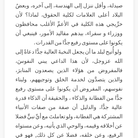
صيدلة، وأقل ننزل إلى الهندسة، إلى آخره، وبعضُ
البلاد أعلى العلامات لكلية الحقوق، لماذا؟ لأن
خرِّيجي هذه الكلية في الأعمِّ الأغلب محافظون
ووزراء و سفراء، بيدهم مقاليد الأمور، فينبغي أن
يكونوا على مستوى رفيع جدًّا من القدرات .
ولو أُتيح لبلد ما أن يجعل النخبةَ العالية جدًّا دعاةً إلى
الله عزوجل، لأن هذا الداعي يبني النفوسَ،
فالمفروض من هؤلاء الذين يصعدون المنابرَ،
والذين يتصدَّون لخدمة الخلق وتوجيههم، ولبناء
نفوسهم، المفروض أن يكونوا على مستوى رفيع
جدًّا من الفطانة والذكاء ، والحقيقة أن الذكاء قدرة
عالية جدًّا، والدليل أن صفة من صفات الأنبياء
المشتركة هي الفطانة، ولو تعاملتَ مع أيِّ نبيٍّ فضلا
عن أخلاقه وقيمه، والوحيِ الذي يأتيه، وعن مستواه
الرفيع، وعن خلقه، فضلا عن كل ذلك, فهو في