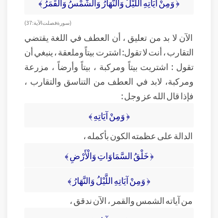
﴿ وَمِنْ آيَاتِهِ اللَّيْلُ وَالنَّهَارُ وَالشَّمْسُ وَالْقَمَرُ ﴾
( سورة فصلت الآية : 37 )
الآن لا بد من تعليق ، أن العطف في اللغة يقتضي
التقارب ، أنت لا تقول: اشترت بيتاً وملعقة ، ينبغي أن
تقول : اشتريت بيتاً ومركبة ، بيتاً وأرضاً ، مزرعة
ومركبة، لابد في العطف من التناسق والتقارب ،
فإذا قال الله عز وجل :
﴿ وَمِنْ آيَاتِهِ ﴾
الدالة على عظمته الكون بأكمله ،
﴿ خَلْقُ السَّمَاوَاتِ وَالْأَرْضِ ﴾
﴿ وَمِنْ آيَاتِهِ اللَّيْلُ وَالنَّهَارُ ﴾
من آياته الشمس والقمر ، الآن ندقق ،