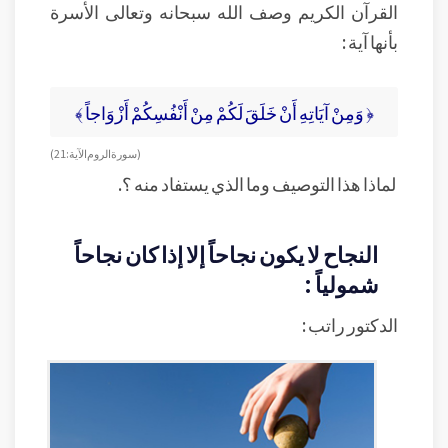
القرآن الكريم وصف الله سبحانه وتعالى الأسرة
بأنها آية :
﴿ وَمِنْ آيَاتِهِ أَنْ خَلَقَ لَكُمْ مِنْ أَنْفُسِكُمْ أَزْوَاجاً ﴾
( سورة الروم الآية : 21 )
لماذا هذا التوصيف وما الذي يستفاد منه ؟.
النجاح لا يكون نجاحاً إلا إذا كان نجاحاً
شمولياً :
الدكتور راتب :