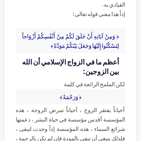
القيادي به .
إذاً هذا معنى قوله تعالى :
﴿ وَمِنْ آيَاتِهِ أَنْ خَلَقَ لَكُمْ مِنْ أَنْفُسِكُمْ أَزْوَاجاً
لِتَسْكُنُوا إِلَيْهَا وَجَعَلَ بَيْنَكُمْ مَوَدَّةً ﴾
أعظم ما في الزواج الإسلامي أن الله
بين الزوجين:
لكن الملمح الرائعة في كلمة
﴿ وَرَحْمَةً ﴾
أحياناً يفتقر الزوج ، أحياناً تمرض الزوجة ، هذه
المؤسسة أقدس مؤسسة في حياة البشر ، دعمتها
شرائع السماء ، هذه المؤسسة إذاً وجدت لتبقى ،
فلذلك ينبغي أن تبقى بالمودة فإن لم تكن بالرحمة ،