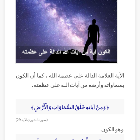
الآية العلامة الدالة على عظمة الله ، كما أن الكون
بسماواته وأرضه من آيات الله على عظمته .
﴿ وَمِنْ آيَاتِهِ خَلْقُ السَّمَاوَاتِ وَالْأَرْضِ ﴾
( سورة الشورى الآية : 29 )
وهو الكون .