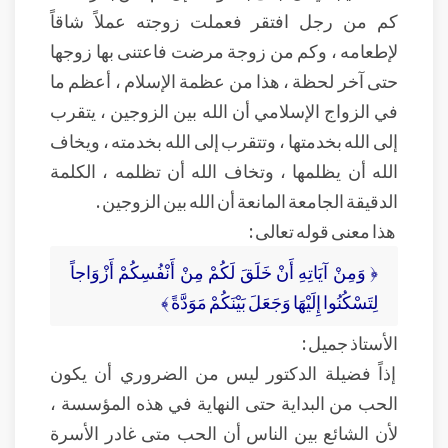
كم من رجل افتقر فعملت زوجته عملاً شاقاً
لإطعامه ، وكم من زوجة مرضت فاعتنى بها زوجها
حتى آخر لحظة ، هذا من عظمة الإسلام ، أعظم ما
في الزواج الإسلامي أن الله بين الزوجين ، يتقرب
إلى الله بخدمتها ، وتتقرب إلى الله بخدمته ، ويخاف
الله أن يظلمها ، وتخاف الله أن تظلمه ، الكلمة
الدقيقة الجامعة المانعة أن الله بين الزوجين .
هذا معنى قوله تعالى :
﴿ وَمِنْ آيَاتِهِ أَنْ خَلَقَ لَكُمْ مِنْ أَنْفُسِكُمْ أَزْوَاجاً
لِتَسْكُنُوا إِلَيْهَا وَجَعَلَ بَيْنَكُمْ مَوَدَّةً ﴾
الأستاذ جميل :
إذاً فضيلة الدكتور ليس من الضروري أن يكون
الحب من البداية حتى النهاية في هذه المؤسسة ،
لأن الشائع بين الناس أن الحب متى غادر الأسرة