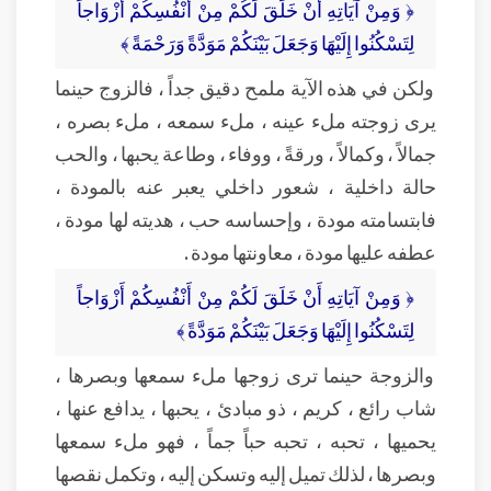
﴿ وَمِنْ آيَاتِهِ أَنْ خَلَقَ لَكُمْ مِنْ أَنْفُسِكُمْ أَزْوَاجاً
لِتَسْكُنُوا إِلَيْهَا وَجَعَلَ بَيْنَكُمْ مَوَدَّةً وَرَحْمَةً ﴾
ولكن في هذه الآية ملمح دقيق جداً ، فالزوج حينما
يرى زوجته ملء عينه ، ملء سمعه ، ملء بصره ،
جمالاً ، وكمالاً ، ورقةً ، ووفاء ، وطاعة يحبها ، والحب
حالة داخلية ، شعور داخلي يعبر عنه بالمودة ،
فابتسامته مودة ، وإحساسه حب ، هديته لها مودة ،
عطفه عليها مودة ، معاونتها مودة .
﴿ وَمِنْ آيَاتِهِ أَنْ خَلَقَ لَكُمْ مِنْ أَنْفُسِكُمْ أَزْوَاجاً
لِتَسْكُنُوا إِلَيْهَا وَجَعَلَ بَيْنَكُمْ مَوَدَّةً ﴾
والزوجة حينما ترى زوجها ملء سمعها وبصرها ،
شاب رائع ، كريم ، ذو مبادئ ، يحبها ، يدافع عنها ،
يحميها ، تحبه ، تحبه حباً جماً ، فهو ملء سمعها
وبصرها ، لذلك تميل إليه وتسكن إليه ، وتكمل نقصها