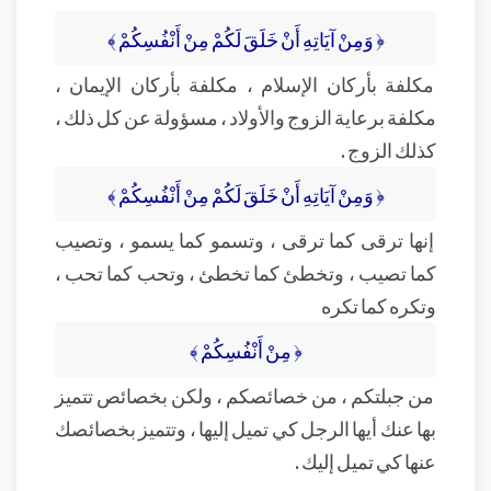
﴿ وَمِنْ آيَاتِهِ أَنْ خَلَقَ لَكُمْ مِنْ أَنْفُسِكُمْ ﴾
مكلفة بأركان الإسلام ، مكلفة بأركان الإيمان ،
مكلفة برعاية الزوج والأولاد ، مسؤولة عن كل ذلك ،
كذلك الزوج .
﴿ وَمِنْ آيَاتِهِ أَنْ خَلَقَ لَكُمْ مِنْ أَنْفُسِكُمْ ﴾
إنها ترقى كما ترقى ، وتسمو كما يسمو ، وتصيب
كما تصيب ، وتخطئ كما تخطئ ، وتحب كما تحب ،
وتكره كما تكره
﴿ مِنْ أَنْفُسِكُمْ ﴾
من جبلتكم ، من خصائصكم ، ولكن بخصائص تتميز
بها عنك أيها الرجل كي تميل إليها ، وتتميز بخصائصك
عنها كي تميل إليك .