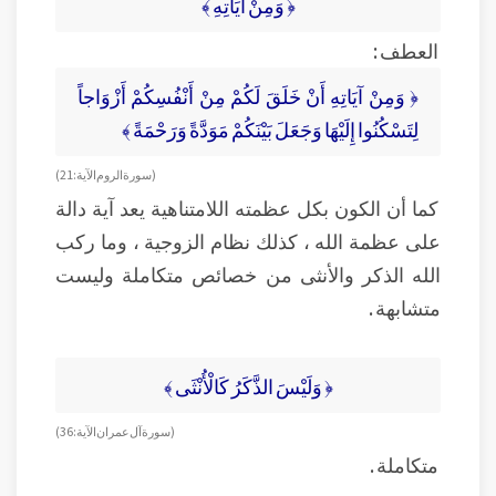
﴿ وَمِنْ آيَاتِهِ ﴾
العطف :
﴿ وَمِنْ آيَاتِهِ أَنْ خَلَقَ لَكُمْ مِنْ أَنْفُسِكُمْ أَزْوَاجاً
لِتَسْكُنُوا إِلَيْهَا وَجَعَلَ بَيْنَكُمْ مَوَدَّةً وَرَحْمَةً ﴾
( سورة الروم الآية : 21 )
كما أن الكون بكل عظمته اللامتناهية يعد آية دالة
على عظمة الله ، كذلك نظام الزوجية ، وما ركب
الله الذكر والأنثى من خصائص متكاملة وليست
متشابهة .
﴿ وَلَيْسَ الذَّكَرُ كَالْأُنْثَى ﴾
( سورة آل عمران الآية : 36 )
متكاملة .