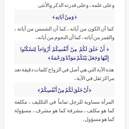
وعلى علمه ، وعلى قدرته الذكر والأنثى
﴿ وَمِنْ آيَاتِهِ ﴾
كما أن الكون من آياته ، كما أن الشمس من آياته ،
والقمر من آياته ، كما أن النجوم من آياته ،
﴿ أَنْ خَلَقَ لَكُمْ مِنْ أَنْفُسِكُمْ أَزْوَاجاً لِتَسْكُنُوا
إِلَيْهَا وَجَعَلَ بَيْنَكُمْ مَوَدَّةً وَرَحْمَةً ﴾
هذه الآية التي هي أصل في الزواج كلمات دقيقة تعد
مراكز ثقل في الآية ،
﴿ أَنْ خَلَقَ لَكُمْ مِنْ أَنْفُسِكُمْ ﴾
المرأة مساوية للرجل تماماً في التكليف ، مكلفة
كما هو مكلف ، مشرفة كما هو مشرف ، مسؤولة
كما هو مسؤول .