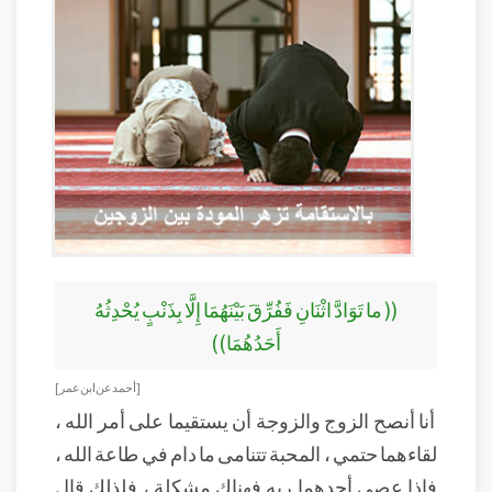
(( ما تَوَادَّ اثْنَانِ فَفُرِّقَ بَيْنَهُمَا إِلَّا بِذَنْبٍ يُحْدِثُهُ
أَحَدُهُمَا))
[ أحمد عن ابن عمر]
أنا أنصح الزوج والزوجة أن يستقيما على أمر الله ،
لقاءهما حتمي ، المحبة تتنامى ما دام في طاعة الله ،
فإذا عصى أحدهما ربه فهناك مشكلة ، فلذلك قال