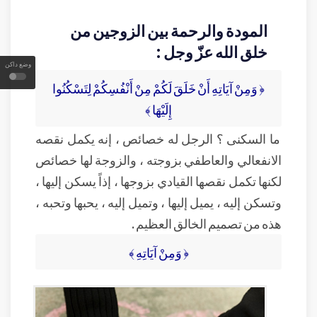
المودة والرحمة بين الزوجين من
خلق الله عزّ وجل :
وضع داكن
﴿ وَمِنْ آيَاتِهِ أَنْ خَلَقَ لَكُمْ مِنْ أَنْفُسِكُمْ لِتَسْكُنُوا
إِلَيْهَا ﴾
ما السكنى ؟ الرجل له خصائص ، إنه يكمل نقصه
الانفعالي والعاطفي بزوجته ، والزوجة لها خصائص
لكنها تكمل نقصها القيادي بزوجها ، إذاً يسكن إليها ،
وتسكن إليه ، يميل إليها ، وتميل إليه ، يحبها وتحبه ،
هذه من تصميم الخالق العظيم .
﴿ وَمِنْ آيَاتِهِ ﴾