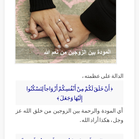
الدالة على عظمته ،
﴿ أَنْ خَلَقَ لَكُمْ مِنْ أَنْفُسِكُمْ أَزْوَاجاً لِتَسْكُنُوا
إِلَيْهَا وَجَعَلَ ﴾
أي المودة والرحمة بين الزوجين من خلق الله عز
وجل ، هكذا أراد الله .