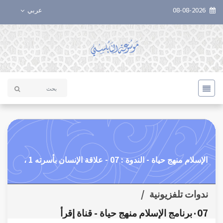
08-08-2026
عربي
الإسلام منهج حياة - الندوة : 07 - علاقة الإنسان بأسرته 1 ،
ندوات تلفزيونية
/
٠07برنامج الإسلام منهج حياة - قناة إقرأ