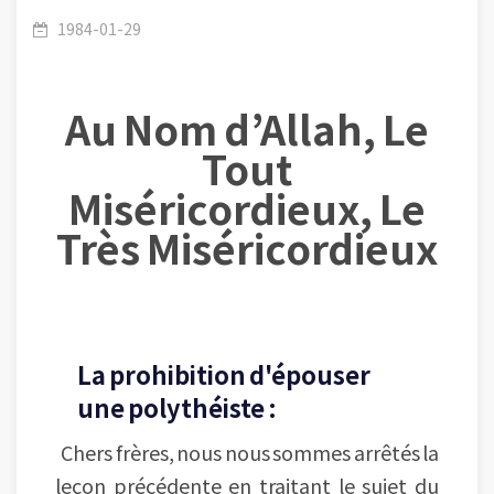
Le mariage - Leçon (01-17) : Les conditions de
/
Le Mariage
1984-01-29
Au Nom d’Allah, Le
mariage.
Tout
Miséricordieux, Le
Très Miséricordieux
La prohibition d'épouser
une polythéiste :
Chers frères, nous nous sommes arrêtés la
leçon précédente en traitant le sujet du