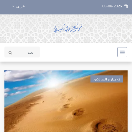
08-08-2026
عربي
٠2مدارج السالكين