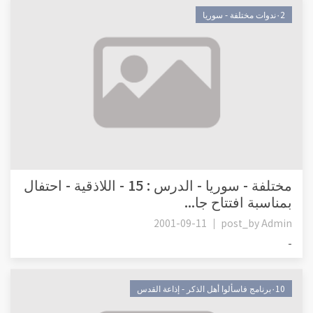
٠2ندوات مختلفة - سوريا
مختلفة - سوريا - الدرس : 15 - اللاذقية - احتفال
بمناسبة افتتاح جا...
2001-09-11
post_by
Admin
-
٠10برنامج فاسألوا أهل الذكر - إذاعة القدس