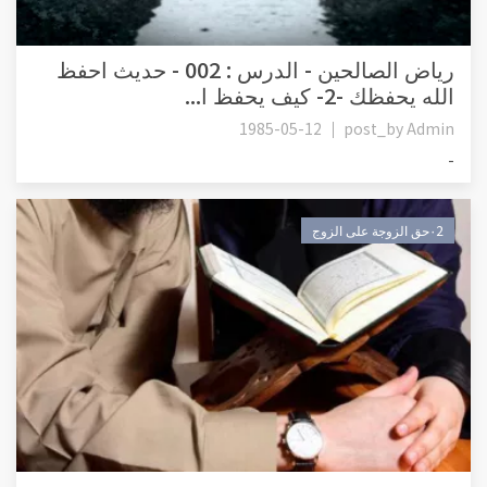
رياض الصالحين - الدرس : 002 - حديث احفظ
الله يحفظك -2- كيف يحفظ ا...
1985-05-12
post_by
Admin
-
٠2حق الزوجة على الزوج