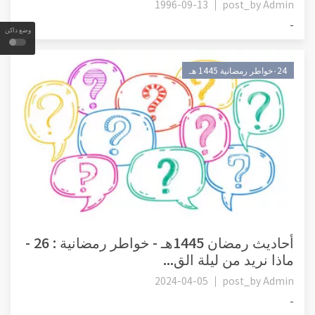
1996-09-13
post_by
Admin
-
وضع داكن
٠24خواطر رمضانية 1445 هـ
أحاديث رمضان 1445هـ - خواطر رمضانية : 26 -
ماذا نريد من ليلة الق...
2024-04-05
post_by
Admin
-