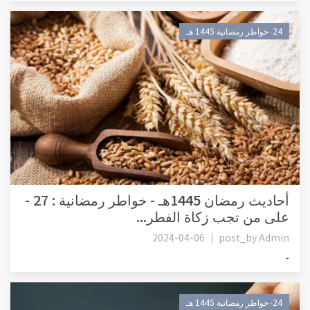
٠24خواطر رمضانية 1445 هـ
أحاديث رمضان 1445هـ - خواطر رمضانية : 27 -
على من تجب زكاة الفطر...
2024-04-06
post_by
Admin
-
٠24خواطر رمضانية 1445 هـ