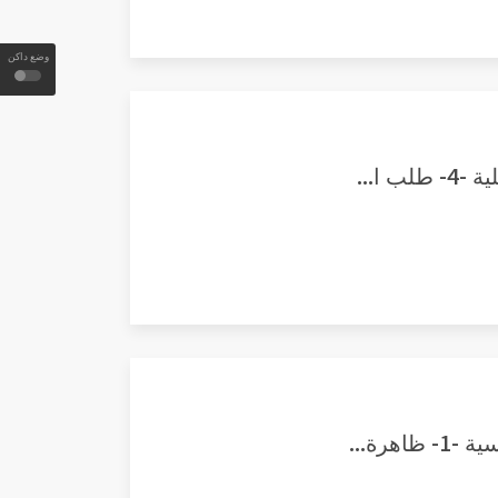
وضع داكن