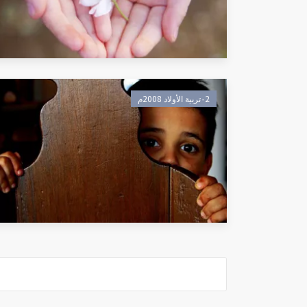
٠2تربية الأولاد 2008م