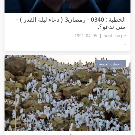
الخطبة : 0340 - رمضان3 ( دعاء ليلة القدر ) -
متى تدعو؟.
1991-04-05
post_by
pe
-
٠1خطب الجمعة