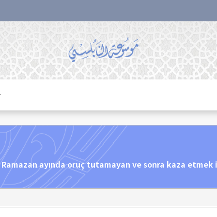
r
7: Ramazan ayında oruç tutamayan ve sonra kaza etmek i