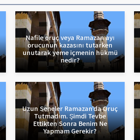
Nafile oruç veya Ramazan ayı
orucunun kazasını tutarken
unutarak yeme içmenin hükmü
nedir?
Uzun Seneler Ramazan’da Oruç
Tutmadım. Şimdi Tevbe
Ettikten Sonra Benim Ne
Yapmam Gerekir?