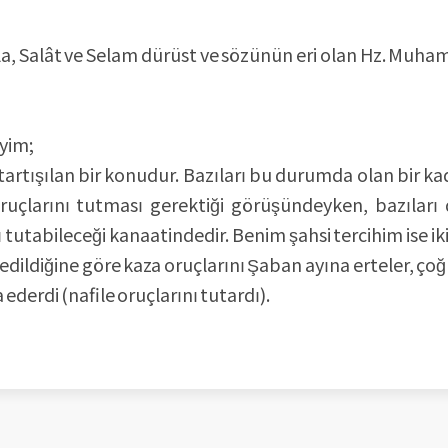
a, Salât ve Selam dürüst ve sözünün eri olan Hz. Muham
yim;
 tartışılan bir konudur. Bazıları bu durumda olan bir ka
uçlarını tutması gerektiği görüşündeyken, bazıları 
tutabileceği kanaatindedir. Benim şahsi tercihim ise ik
ledildiğine göre kaza oruçlarını Şaban ayına erteler, ço
 ederdi (nafile oruçlarını tutardı).