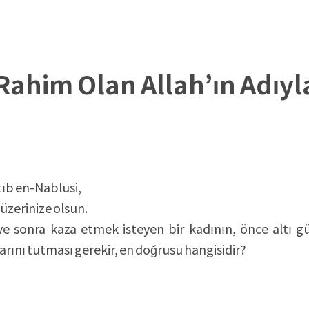
rını tutup, sonra mı kaza oruçlarını tutması ger
ahim Olan Allah’ın Adıy
b en-Nablusi,
üzerinize olsun.
sonra kaza etmek isteyen bir kadının, önce altı gü
arını tutması gerekir, en doğrusu hangisidir?