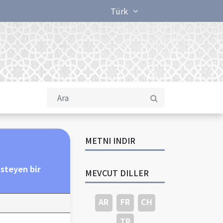
Türk
METNI INDIR
steyen bir
MEVCUT DILLER
AR
FR
CH
TR