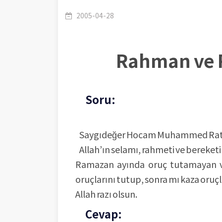
kadının, önce altı gün Şevval ayı oruçla
2005-04-28
Rahman ve R
Soru:
Saygıdeğer Hocam Muhammed Ratı
Allah’ın selamı, rahmeti ve bereketi 
Ramazan ayında oruç tutamayan ve 
oruçlarını tutup, sonra mı kaza oruçl
Allah razı olsun.
Cevap: