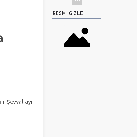
RESMI GIZLE
la
n Şevval ayı