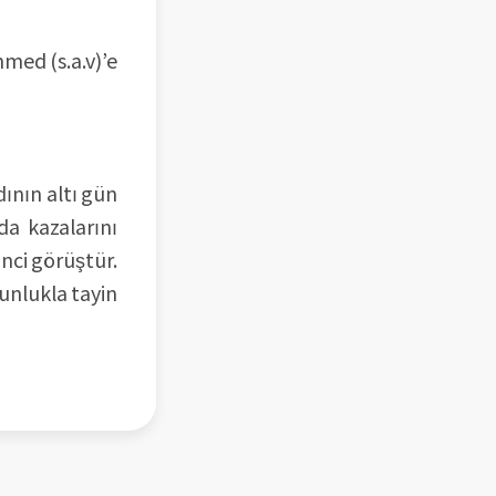
med (s.a.v)’e
dının altı gün
da kazalarını
inci görüştür.
ğunlukla tayin