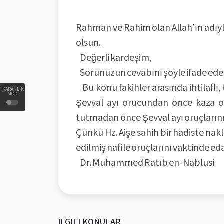
Rahman ve Rahim olan Allah’ın adıyl
olsun.
Değerli kardeşim,
Sorunuzun cevabını şöyle ifade ede
Bu konu fakihler arasında ihtilaflı,
KARANLIK
MOD
Şevval ayı orucundan önce kaza or
tutmadan önce Şevval ayı oruçlarını 
Çünkü Hz. Aişe sahih bir hadiste nak
edilmiş nafile oruçlarını vaktinde eda
Dr. Muhammed Ratıb en-Nablusi
İLGILI KONULAR