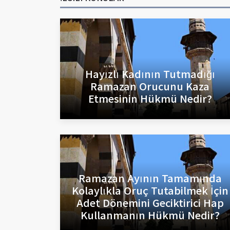
Hayızlı Kadının Tutmadığı
Ramazan Orucunu Kaza
Etmesinin Hükmü Nedir?
Ramazan Ayının Tamamında
Kolaylıkla Oruç Tutabilmek İçin
Adet Dönemini Geciktirici Hap
Kullanmanın Hükmü Nedir?