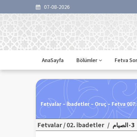
07-08-2026
AnaSayfa
Bölümler
Fetva So
Fetvalar – İbadetler – Oruç – Fetva 00
Fetvalar / 02. İbadetler
/
٠3الصيام