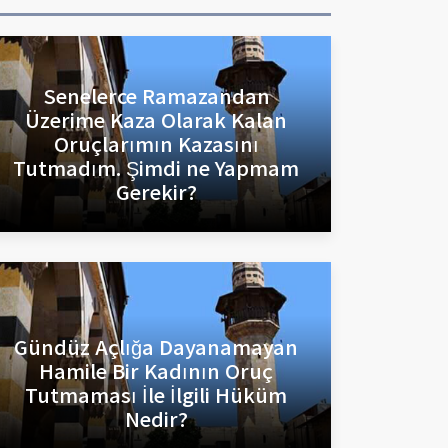
Senelerce Ramazandan
Üzerime Kaza Olarak Kalan
Oruçlarımın Kazasını
Tutmadım. Şimdi ne Yapmam
Gerekir?
Gündüz Açlığa Dayanamayan
Hamile Bir Kadının Oruç
Tutmaması İle İlgili Hüküm
Nedir?