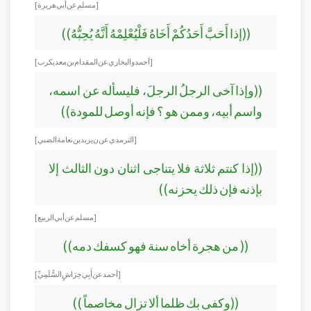
[مسلم عن أبي هريرة]
((إذا أَحَبَّ أَحَدُكُمْ أَخَاهُ فَلْيُعْلِمْهُ أَنَّهُ يُحِبُّهُ))
[ أحمد و البخاري عن المقدام بن معد يكرب]
((وإذا آخى الرجلُ الرجلَ، فليسأله عن اسمه،
واسم أبيه، وممن هو ؟ فإنه أوصل للمودة))
[الترمذي عن ن يزيد بن نعامة الضبي]
((إذا كنتم ثلاثة فلا يتناجى اثنان دون الثالث إلا
بإذنه فإن ذلك يحزنه))
[مسلم عن أبي الربيع]
(( من هجرة أخاه سنة فهو كسفك دمه))
[أحمد عن أَبِي خِرَاشٍ السُّلَمِيِّ]
((وكفى بك ظلما ألا تزال مخاصماً ))