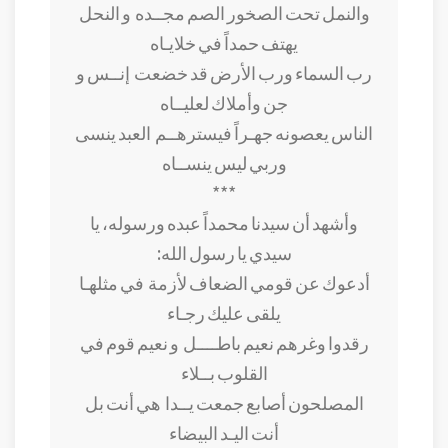
والنمل تحت الصخور الصم مجــده
و النحل
يهتف حمداً في خلايـاه
رب السماء ورب الأرض قد خضعت
إنــس و
جن وأملاك لعليــاه
الناس يعصونه جهـراً فيسترهــم
العبد ينسى
وربي ليس ينســاه
***
وأشهد أن سيدنا محمداً عبده ورسوله، يا
سيدي يا رسول الله:
أدعوك عن قومي الضعاف لأزمة
في مثلهـا
يلقى عليك رجـاء
رقدوا وغرهم نعيم باطــــل
و نعيم قوم في
القلوب بــلاء
المصلحون أصابع جمعت يــدا
هي أنت بل
أنت اليـد البيضاء