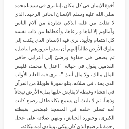
أخوة الإيمان في كل مكان، إننا نرى في سيدنا محمد
صلى الله عليه وسلم الإنسان الحاني الرحيم، الذي
لا تفلت من قلبه الذكي شاردة من آلام الناس
وآمالهم إلا لباها و رعاها، وأعطاها من ذات نفسه
كل اهتمام وتأييد، نرى فيه الإنسان الذي يكتب إلى
ملوك الأرض طالباً إليهم أن ينبذوا غرورهم الباطل،
ثم يصغي في حفاوة ورضىً إلى أعرابي حافي
القدمين يقول في جهالة: "اعدل يا محمد، فليس
المال مالك، ولا مال أبيك "، نرى فيه العابد الأواب
الذي يقف في صلاته، يتلو سورةً طويلةً من القرآن
في انتشاء وغبطة لا يقايض عليها بملء الأرض تيجاناً
وذهباً، ثم لا يلبث أن يسمع بكاء طفل رضيع كانت
أمه تصلي خلفه في المسجد فيضحي بغبطته
الكبرى، وحبوره الجياش، وينهي صلاته على عجل
رحمة بالرضيع الذي كان يبكي، وينادي أمه ببكائه.