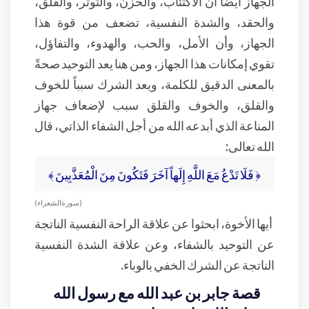
الجهاز أيضاً أن الاكتئاب، والحزن، والتوتر، والقلق،
والحقد، والشدة النفسية، تضعف من قوة هذا
الجهاز، وأن الأمل، والحب، والهدوء، والتفاؤل،
تقوي إمكانات هذا الجهاز، ومن هنا يعد التوحيد صحةً
بالمعنى الدقيق للكلمة، ويعد الشرك سبباً للخوف
والقلق، والخوف والقلق سبب لإضعاف جهاز
المناعة الذي أبدعه الله من أجل الشفاء الذاتي، قال
الله تعالى:
﴿ فَلَا تَدْعُ مَعَ اللَّهِ إِلَهاً آخَرَ فَتَكُونَ مِنَ الْمُعَذَّبِينَ ﴾
( سورة الشعراء )
أيها الأخوة، ابحثوا عن علاقة الراحة النفسية الناتجة
عن التوحيد بالشفاء، وعن علاقة الشدة النفسية
الناتجة عن الشرك الخفي بالوباء.
قصة جابر بن عبد الله مع رسول الله