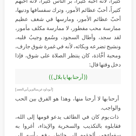
كثيراً، لأنه أحبه كثيراً، بر الناس كثيراً، لأنه أحبهم
كثيراً، أحبّ عظائم الأمور، وترك سفسافها ودنيها،
أحبّ عظائم الأمور، ومارسها في شغف عظيم
ممارسة محب مفطور، لا ممارسة مكلف مأمور،
لقد سجد، وأطال السجود، وسُمع وجيبُ قلبه،
ونشيج تضرعه وبكائه، لأنه في غمرة شوق جارف،
ومحبة أخَّاذة، كان ينتظر الصلاة على شوق، فإذا
دخل وقتها قال:
(( أرحنا بها يا بلال ))
[ أبو داود عن سالم بن أبي الجعد ]
أرحنا بها لا أرحنا منها، وهذا هو الفرق بين الحب
والواجب.
ذات يوم كان في الطائف يدعو قومها إلى الله،
فقابلوه بالتكذيب والسخرية والإيذاء، أغروا به
سفهاءهم، ألجؤوه إلى حائط، رفع رأسه إلى