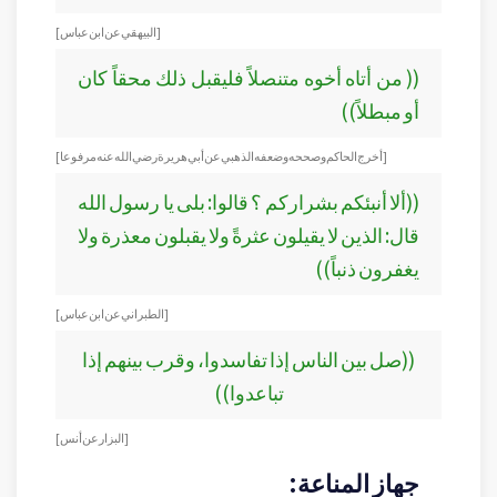
[ البيهقي عن ابن عباس ]
(( من أتاه أخوه متنصلاً فليقبل ذلك محقاً كان
أو مبطلاً))
[أخرج الحاكم وصححه وضعفه الذهبي عن أبي هريرة رضي الله عنه مرفوعا]
((ألا أنبئكم بشراركم ؟ قالوا: بلى يا رسول الله
قال: الذين لا يقيلون عثرةً ولا يقبلون معذرة ولا
يغفرون ذنباً))
[الطبراني عن ابن عباس]
((صل بين الناس إذا تفاسدوا، وقرب بينهم إذا
تباعدوا))
[البزار عن أنس]
جهاز المناعة: