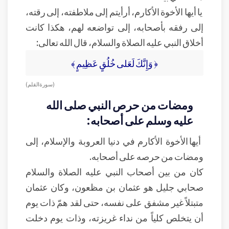
يا أيها الأخوة الأكارم، أرأيتم إلى ملاطفته، إلى رقته،
إلى رفقه بأصحابه، إلى تواضعه لهم، هكذا كانت
أخلاق النبي عليه الصلاة والسلام، قال الله تعالى:
﴿ وَإِنَّكَ لَعَلى خُلُقٍ عَظِيمٍ ﴾
( سورة القلم )
ومضات من حرص النبي صلى الله
عليه وسلم على أصحابه:
أيها الأخوة الأكارم في دنيا العروبة والإسلام، إلى
ومضات من حرصه على أصحابه.
كان من بين أصحاب النبي عليه الصلاة والسلام
صحابي جليل هو عثمان بن مظعون، وكان عثمان
متبتلاً غير مشفق على نفسه، حتى لقد همّ ذات يوم
أن يتخلص كلياً من نداء غريزته، وذات يوم دخلت