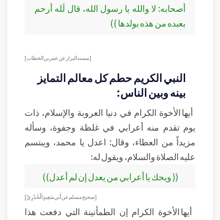
أصحابه: لا والله يا رسول الله، قال لَله أرحم
بعبده من هذه بولدها ))
[مسند البزار عن عمر بن الخطاب]
النبي الكريم حطم كل معالم التمايز
بينه وبين الناس:
أيها الأخوة الكرام في دنيا العروبة والإسلام، ذات
يوم تقدم منه أعرابي في غلظة وجفوة، وسأله
مزيداً من العطاء، وقال: اعدل يا محمد، ويبتسم
عليه الصلاة والسلام، ويقول له:
(( ويحك يا أعرابي من يعدل إن لم أعدل))
[ صحيح مسلم عن أَبَي سَعِيدٍ الْخُدْرِيّ]
أيها الأخوة الكرام إن الطمأنينة التي دفعت هذا