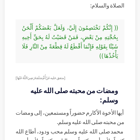
الصلاة والسلام:
(( إِنَّكُمْ تَخْتَصِمُونَ إِلَيَّ، وَلَعَلَّ بَعْضَكُمْ أَلْحَنُ
بِحُجَّتِهِ مِنْ بَعْضٍ، فَمَنْ قَضَيْتُ لَهُ بِحَقِّ أَخِيهِ
شَيْئًا بِقَوْلِهِ فَإِنَّمَا أَقْطَعُ لَهُ قِطْعَةً مِنْ النَّارِ فَلَا
يَأْخُذْهَا ))
[ متفق عليه عَنْ أُمِّ سَلَمَةَ رَضِيَ اللَّهُ عَنْهَا]
ومضات من محبته صلى الله عليه
وسلم:
أيها الأخوة الأكارم حضوراً ومستمعين، إلى ومضات
من محبته صلى الله عليه وسلم.
محمد صلى الله عليه وسلم محب ودود، أطاع الله