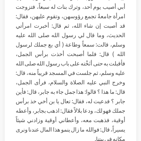
أبي أصيب يوم أحد، وترك بنات له سبعاً، فتزوجت
امرأة جامعةً تجمع رؤوسهن، وتقوم عليهن، فقال:
قد أصبت إن شاء الله، ثم قال: أخبرت امرأتي
الحديث، وما قال لي رسول الله صلى الله عليه
وسلم، قالت: سمعاً وطاعة ( أي بع جملك لرسول
الله ) قال: فلما أصبحت أخذت برأس الجمل،
فأقبلت به حتى أنَخْته على باب رسول الله صلى الله
عليه وسلم، ثم جلست في المسجد قريباً منه، قال:
وخرج النبي عليه الصلاة والسلام، فرأى الجمل،
قال: ما هذا ؟ قالوا: هذا جمل جاء به جابر، قال: فأين
جابر ؟ فدعيت له، فقال: تعال يا بن أخي خذ برأس
جملك فهو لك، ودعا بلالاً فقال: اذهب بجابر، وأعطه
أوقية، فذهبت معه، وأعطاني أوقية وزادني شيئاً
يسيراً، قال: فوالله ما زال ينمو هذا المال عندنا ونرى
مكانه في بيتنا.