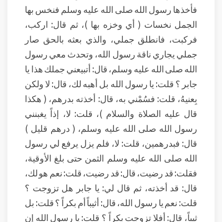
فأخذها رسول الله صلى الله عليه وسلم فنخس بها
الجمل نخسات ( أي وخزه بها )، ثم قال: اركب،
فركبت، فانطلق جملي، والذي بعثه بالحق صار
جملي يجاري ناقة رسول الله، وتحدث معي رسول
الله صلى الله عليه وسلم، قال: أتبيعني جملك هذا يا
جابر ؟ قلت: يا رسول الله بل أهبه لك، قال: لا ولكن
بِعنيهُ، قلت: فسُمْني به، قال: أخذته بدرهم، ( هكذا
قال عليه الصلاة والسلام )، قلت: لا، إذاً يغبنني
رسول الله صلى الله عليه وسلم، ( درهم قليل )
قال: فبدرهمين، قلت: لا، فلم يزل يرفع لي رسول
الله صلى الله عليه وسلم الثمن حتى بلغ الأوقية،
فقلت: قد رضيت، قال: قد رضيت، قلت: نعم هو لك،
قال: قد أخذته، ثم قال لي: يا جابر هل تزوجت ؟
قلت: نعم يا رسول الله، قال: أثيباً أم بكراً ؟ قلت: بل
ثيباً، قال: أفلا تزوجت بكراً ؟ قلت: يا رسول الله إن