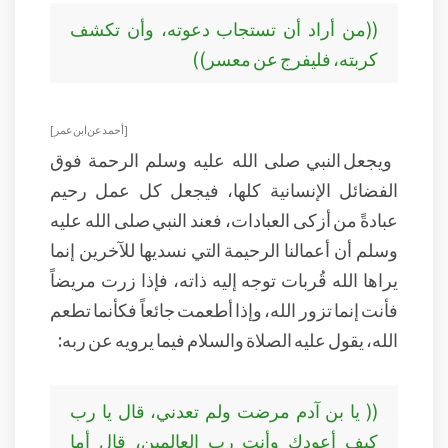
((من أراد أن تستجاب دعوته، وأن تكشف
كربته، فليفرج عن معسر))
[ أحمد عن ابن عمر]
ويجعل النبي صلى الله عليه وسلم الرحمة فوق
الفضائل الإنسانية كلها، فيجعل كل عمل رحيم
عبادةً من أزكى العبادات، فعند النبي صلى الله عليه
وسلم أن أعمالنا الرحيمة التي نسديها للآخرين إنما
يراها الله قُربات توجه إليه ذاته، فإذا زرت مريضاً
فأنت إنما تزور الله، وإذا أطعمت جائعاً فكأنما تطعم
الله، يقول عليه الصلاة والسلام فيما يرويه عن ربه:
(( يا بن آدم مرضت ولم تعدني، قال يا رب
كيف أعودك وأنت رب العالمين، قال أما