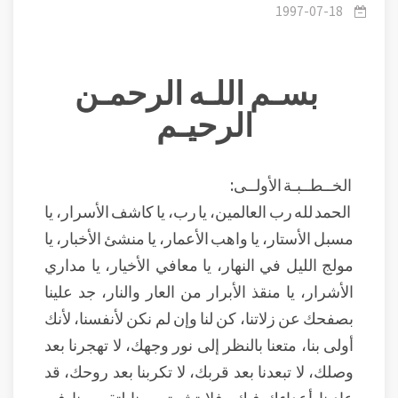
الرسول صلى الله عليه وسلم - رسول الله رحمة مهداة
1997-07-18
بسـم اللـه الرحمـن
الرحيـم
ونعمة مزجاة.
الخــطــبـة الأولــى:
الحمد لله رب العالمين، يا رب، يا كاشف الأسرار، يا
مسبل الأستار، يا واهب الأعمار، يا منشئ الأخبار، يا
مولج الليل في النهار، يا معافي الأخيار، يا مداري
الأشرار، يا منقذ الأبرار من العار والنار، جد علينا
بصفحك عن زلاتنا، كن لنا وإن لم نكن لأنفسنا، لأنك
أولى بنا، متعنا بالنظر إلى نور وجهك، لا تهجرنا بعد
وصلك، لا تبعدنا بعد قربك، لا تكربنا بعد روحك، قد
عادينا أعداءك فيك، فلا تشمتهم بنا لتقصيرنا في