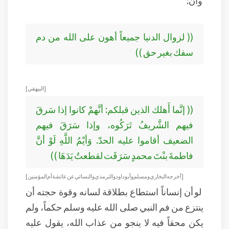
وأن:
(( لزوال الدنيا جميعاً أهون على الله من دم
سفك بغير حق ))
[ البيهقي ]
(( إنَّما أَهلك الذين قبلكم: أنَّهمْ كانوا إذا سَرقَ
فيهم الشَّريفُ تَرَكُوه، وإذا سَرَقَ فيهم
الضعيف أقاموا عليه الحدّ. وَأيْمُ اللَّهِ لَوْ أنَّ
فاطمةَ بنْتَ محمدٍ سَرَقَت لقطعتُ يَدَهَا ))
[أخرجه البخاري ومسلم وأبو داود والترمذي والنسائي عن عائشة أم المؤمنين ]
لو أن إنساناً استطاع بطلاقة لسانه وقوة حجته أن
ينتزع من فم النبي صلى الله عليه وسلم حكماً، ولم
يكن محقاً فيه لا ينجو من عذاب الله، يقول عليه