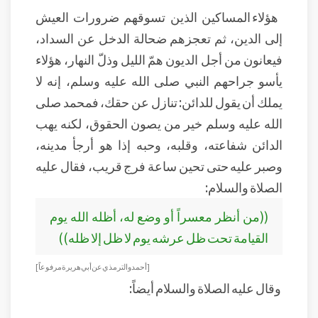
هؤلاء المساكين الذين تسوقهم ضرورات العيش
إلى الدين، ثم تعجزهم ضحالة الدخل عن السداد،
فيعانون من أجل الديون همّ الليل وذلّ النهار، هؤلاء
يأسو جراحهم النبي صلى الله عليه وسلم، إنه لا
يملك أن يقول للدائن: تنازل عن حقك، فمحمد صلى
الله عليه وسلم خير من يصون الحقوق، لكنه يهب
الدائن شفاعته، وقلبه، وحبه إذا هو أرجأ مدينه،
وصبر عليه حتى تحين ساعة فرج قريب، فقال عليه
الصلاة والسلام:
((من أنظر معسراً أو وضع له، أظله الله يوم
القيامة تحت ظل عرشه يوم لا ظل إلا ظله))
[ أحمد و الترمذي عن أبي هريرة مرفوعاً ]
وقال عليه الصلاة والسلام أيضاً: