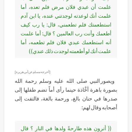
علمت أن عبدي فلان مرض فلم تعده، أما
علمت أنك لوعدته لوجدتني عنده، يا ابن آدم
استطعمتك فلم تطعمني، قال: يا رب كيف
أطعمك وأنت رب العالمين ؟ قال: أما علمت
أنه استطعمك عبدي فلان فلم تطعمه، أما
علمت أنك لو أطعمته لوجدت ذلك عندي))
[ أخرجه مسلم عن أبي هريرة]
ويصور النبي صلى الله عليه وسلم رحمة الله
بصورة باهرة أخَّاذة حينما رأى أماً تضم طفلها إلى
صدرها في حنان بالغ، ورحمة بالغة، فالتفت إلى
أصحابه وقال لهم:
(( أترون هذه طارحةً ولدها في النار ؟ قال