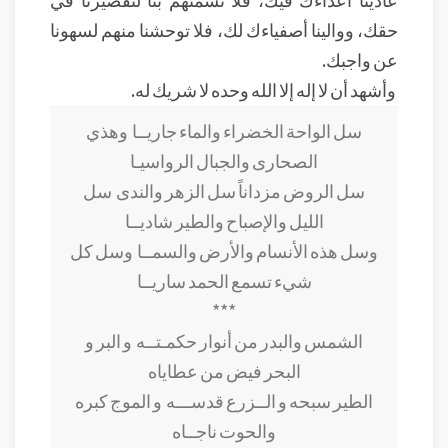
حقك، ووالينا أصفياءك لك، فلا توحشنا منهم لسهونا
عن واجبك.
وأشهد أن لا إله إلا الله وحده لا شريك له.
سل الواحة الخضراء والماء جاريــا
وهذي
الصحارى والجبال الرواسيـا
سل الروض مزداناً سل الزهر والندى
سل
الليل والإصباح والطير شاديــا
وسل هذه الأنسام والأرض والسمــا
وسل كل
شيء تسمع الحمد ساريــا
***
الشمس والبدر من أنوار حكمـتــه
و البر و
البحر فيض من عطاياه
الطير سبحه و الــزرع قدســـه
و الموج كبره
والحوت ناجــاه