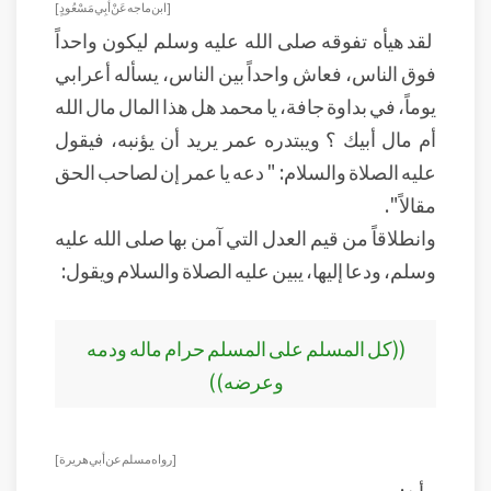
[ ابن ماجه عَنْ أَبِي مَسْعُودٍ]
لقد هيأه تفوقه صلى الله عليه وسلم ليكون واحداً
فوق الناس، فعاش واحداً بين الناس، يسأله أعرابي
يوماً، في بداوة جافة، يا محمد هل هذا المال مال الله
أم مال أبيك ؟ ويبتدره عمر يريد أن يؤنبه، فيقول
عليه الصلاة والسلام: " دعه يا عمر إن لصاحب الحق
مقالاً ".
وانطلاقاً من قيم العدل التي آمن بها صلى الله عليه
وسلم، ودعا إليها، يبين عليه الصلاة والسلام ويقول:
((كل المسلم على المسلم حرام ماله ودمه
وعرضه))
[ رواه مسلم عن أبي هريرة ]