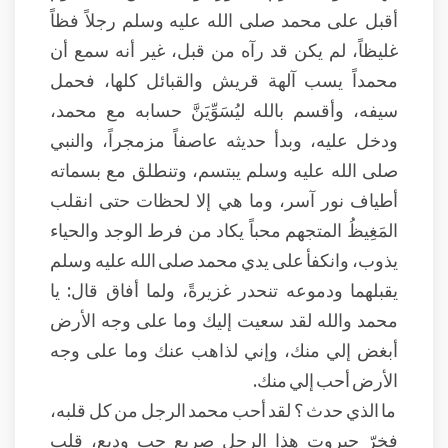
أقبل على محمد صلى الله عليه وسلم رجلاً فظاً
غليظاً، لم يكن قد رآه من قبل، غير أنه سمع أن
محمداً يسب آلهة قريش والقبائل كلها، فحمل
سيفه، وأقسم بالله ليُسَوِّيَنَّ حسابه مع محمد،
ودخل عليه، وبدأ حديثه عاصفاً مزمجراً، والنبي
صلى الله عليه وسلم يبتسم، وتنطلق مع بسماته
أطياف نور آسر، وما هي إلا لحظات حتى انقلب
المَغِيظُ المتجهم محباً يكاد من فرط الوجد والحياء
يذوب، وانكفأ على يدي محمد صلى الله عليه وسلم
يقبلهما ودموعه تنحدر غزيرةً، ولما أفاق قال: يا
محمد والله لقد سعيت إليك وما على وجه الأرض
أبغض إلي منك، وإني لذاهب عنك وما على وجه
الأرض أحب إلي منك.
ما الذي حدث ؟ لقد أحب محمد الرجل من كل قلبه،
فخرّ جبروت هذا الرجل صريع حب وديع، قلب