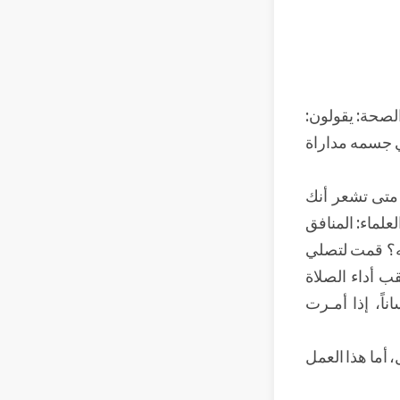
الصحة: يقولون:
ري جسمه مداراة
 متى تشعر أنك
علماء: المنافق
لله؟ قمت لتصلي
ب أداء الصلاة
اً، إذا أمـرت
أما هذا العمل