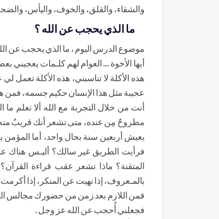
والشقاء، والقلق، والخوف، واليأس، والضجر 
ما الذي يحجب عن الله ؟
موضوع الدرس اليوم ، ما الذي يحجب عن الل
أيها الأخوة ... العوام لهم كلـمات يعجبني ب
هذه الأكلة لا تناسبني، هذه الأكلة تعمل لي
عجيبة مثل هذا الإنسان حكيم جسمه، فمن هذا
أنت من خلال التجربة مع الله ألا تعلم ما
مطروحٌ مِن عنده، متى تشعر أنك قريبٌ منه؟ أ
يعيش أربعين سنة بحال واحد، أما المؤمن يت
فرأيت الطريق غير سالك؟ أليـس هناك عمل
المتقنة؟ ماذا تشعر عقب قراءة القرآن؟ ما
بالمـعروف، إذا نهيت عن المنكر، إذا أكرمت ضي
فمن اللازم بعد زمن من حضورك مجالس العلم
فجعلني أُحجب عن الله عز وجل .