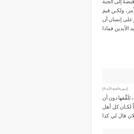
قبضةٌ إلى الجنة
مر، ولكـن فيمَ
ّر على إنسان أن
 الآبدين فماذا
[سورة الفتح: الآية: 6]
َقَّفها دون أن
اً لكـان كل أهل
لان قال لي كذا