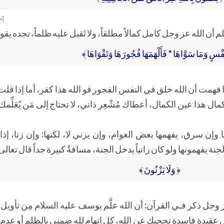
[سو
 الله عز وجل كامل كمالاً مطلقاً، ولا تَقبل عليه ظلماً، تجده يقول
فْسٍ وَمَا سَوَّاهَا * فَأَلْهَمَهَا فُجُورَهَا وَتَقْوَاهَا ﴾
ذا فهمت أن الله خلق في النفس الفجور فو الله هذا كفر، أما إذا قلت
ال هذا عين الكمال، أعطاك مُشْعِر ذاتي، لا تحتاج إلى مَن يُعَلِّ
ا وإن سرق، يفهمها بعض العوام، وإن يزني لا، لكنها: وإن زنا، إذا
ة يفهمونها ولو كان زانياً يدخل الجنة، مسافةٌ كبيرة جداً قال تعالى
﴿ وَلَا يَزْنُونَ ﴾
جل ذكر فـي القرآن: أن الله علَّم يوسف عليه السلام مِن تأويل
 عقيدةٍ فاسدةٍ تحجبك عن الله، كل اتهامٍ لله ضمنيٍ بالظلم أو عد