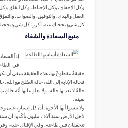
وكل الإخفاق، وكل الإحباط، وكل القلق وكل ال
العقل والهدى، والتوفيق، والصواب، والتفوّق، 
كل شيءٍ يحجبك عنه، أكرر : كل شيءٍ يحجبك 
منبع السعادة والشقاء
إذاً السعا
في الطاع
حقيقةٌ مقطوعٌ بها، هذه الحقيقة ينبغي أن تك
فحالة الإنابة إلى الله، حالة الصُلح مع الله،
حالةٌ لا تعدلها حالة، ولا يعلو عليها أيّة حال
بعينه .
ولا تنسوا أيها الأخوة؛ أن كل إنسانٍ على و
لأهل الأرض ستة آلاف مليون تأكّدوا أن ستة
تتحققان فـي طاعته، وفي الإقبال عليه، وفي ال