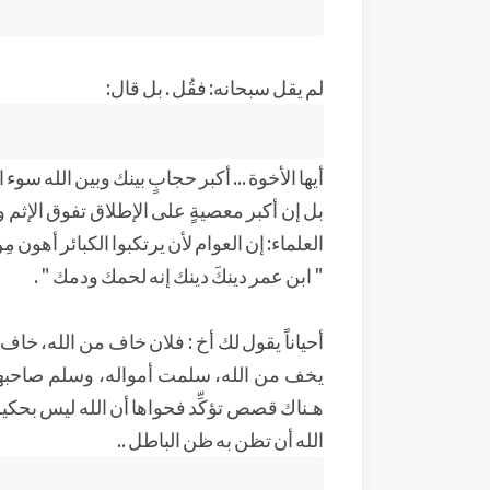
لم يقل سبحانه: فقُل . بل قال:
أيها الأخوة ... أكبر حجابٍ بينك وبين الله سوء 
بل إن أكبر معصيةٍ على الإطلاق تفوق الإثم و
العلماء: إن العوام لأن يرتكبوا الكبائر أهون م
" ابن عمر دينكَ دينك إنه لحمك ودمك " .
أحياناً يقول لك أخ : فلان خاف من الله، خاف 
يخف من الله، سلمت أمواله، وسلم صاحبها م
هـناك قصص تؤكِّد فحواها أن الله ليس بحكيم
الله أن تظن به ظن الباطل ..