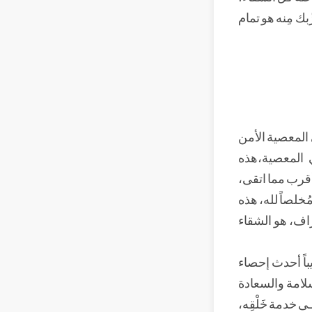
ك مِنه هو تمام
 المعصية الأمن
 المعصية،هذه
أقرب مما اتقى،
ُخلصاً لله، هذه
حراف، هو الشقاء
باً أحدث إحصاء
سلامة والسعادة
ى خدمة خَلْقِه،