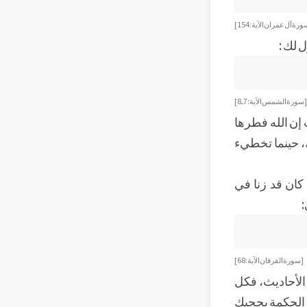
رة آل عمران الآية: 154]
 لك :
[ سورة الشمس الآية: 7ـ8]
 إن الله فطرها
مك، حينما تخطيء
 كان قد زنا في
:
[سورة الفرقان الآية: 68 ]
 الأحاديث، فكل
م الحكمة يحجبك