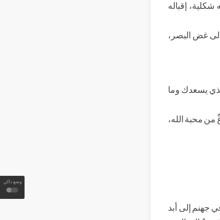
 شكلية، إقباله
 إلى غض البصر،
الذي يسعدك وما
ٌ من محبة الله،
وضع داكن
ي جهنم إلى أبد