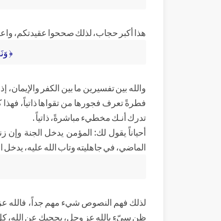
هذا أكبر حجاب، لذلك صححوا عقيدتكم، واعلم أن
﴿ وَنَ
والله بين تفسيرين ما بين الكفر والإيمان، إ
فطرةً تعرف فجورها من تقواها ذاتياً، فهذا كم
تدرك أنـك مخطيء مباشرةً، ذاتياً .
أحياناً يقول لك: المؤمن يدخل الجنة وإن زن
الماضي، في جاهليته وتاب الله عليه، يدخل الجن
لذلك فهم النصوص شيء مهم جداً، فالله عز و
ظنٍ سيّءٍ بالله عز وجل، يحجبك عن الله، كل