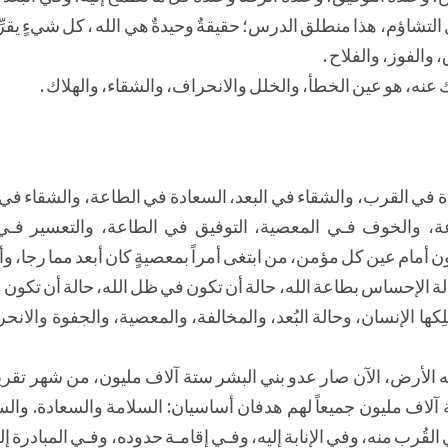
تشاؤم، هذا منطلق الدرس؛ حقيقةٌ وحيدةٌ هي الله ، كل شيءٍ يقرِّب
والفوز، والفلاح .
عنه، هو عين الخطأ، والخلل والانحراف، والشقاء، والهلاك .
دة في القرب، والشقاء في البعد، السعادة في الطاعة، والشقاء في
ة، والخوف فـي المعصية، التوفيق في الطاعة، والتعسير فـي
ون أمام عين كل مؤمن، من ابتغى أمراً بمعصيةٍ كان أبعد مما رجا، و
 حالة الإحساس بطاعة الله، حالة أن تكون في ظل الله، حالة أن تكون م
ةٍ يملِكها الإنسان، وحالة البُعد، والمخالفة، والمعصية، والجفوة والان
جه الأرض، الآن صار عدو بني البشر ستة آلاف مليون، من شهر تقري
 آلاف مليون جميعاً لهم هدفان أساسيان: السلامة والسعادة. وال
قُرب منه، وفي الإنابة إليه، وفـي إقامـة حدوده، وفـي المبادرة إلـ