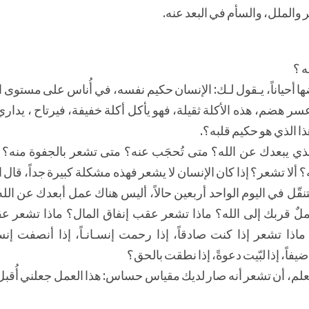
والملل، والسأم في البعد عنه.
ه ؟
عضها أحياناً، يـقول لـك: الإنسان حكيم نفسه، في أُناس على مستوى 
 عسر هضم، هذه الأكلة ثقيلة، فهو يأكل أكلة خفيفة، فيرتاح ، يدا
 الذي هو حكيم قلبه؟.
 الذي يبعدك عن الله؟ متى تُحجَب عنه؟ متى تشعر بالجفوة منه؟
لا تشعر؟ إذا كان الإنسان لا يشعر فهذه مشكلة كبيرة جداً، قال ال
نقّل في اليوم الواحد أربعين حالاً، أليس هناك عمل أبعدك عن ا
ٌ قربك إلى الله؟ ماذا تشعر عقب إنفاق المال؟ ماذا تشعر عق
ذا تشعر إذا كنت صادقاً، إذا رحمت إنسـانـاً، إذا أنصفت إنسان
فاً، إذا لبّيت دعوةً، إذا نطقت بالحق؟
، أن تشعر أنه صار لديك مقياس حساس: هذا العمل جعلني أُقبل، 