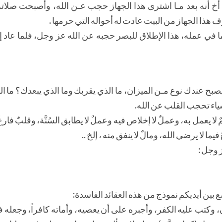
ي أخ أنه بعد مـا اشترى هذا الجهاز حجب عـن الله، وأصبحت صلاته
هذا الجهاز من البيت عادت له أحواله التي حرمها .
 ما في عمله، هذا الإطلاق للبصر حجبه عن الله عز وجل، فلما عاد
لم يصبح عندك نوع مـن الميزان، ما الذي يقربك وما الذي يبعدك؟ ما 
اء تحجب القلب عن الله.
 يعمل به، وعملٌ لا إخلاص فيه وعملٌ لا يطابق السُنَّة، وقلبٌ فارغ
 لا يرضي الله، ومالٌ لا ينفق منه ، إلخ ..
 وجل :
بين أيديكم نموذج من هذه العقائد الفاسدة:
، وكتب عليه الكفر، وأجبره على أن يعصيه، وأماته كافراً، وجعله ف