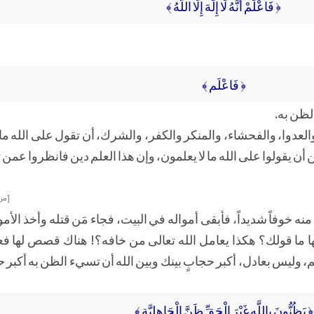
﴿ فَاعْلَمْ أَنَّهُ لَا إِلَهَ إِلَّا اللَّهُ ﴾
﴿ فَاعْلَم ﴾
الظن به.
العدوا، والفحشاء، والمنكر والكفر، والشرك، أن تقول على الله ما ل
ِن أن يقولوا على الله ما لا يعلمون، وإن هذا العلم دين فانظروا عمن 
[من 
منه خوفاً شديداً، فأبقى أمواله في البيت، فجاء مَن قتله وأخذ الأمو
ا قولك؟ هكذا يعامل الله تعالى من خافه؟! هناك قصص لها فعل ا
، وليس بعادل، أكبر حجابٍ بينك وبين الله أن تسيء الظن به أكبر 
﴿ يَظُنُّونَ بِاللَّهِ غَيْرَ الْحَقِّ ظَنَّ الْجَاهِلِيَّةِ ﴾