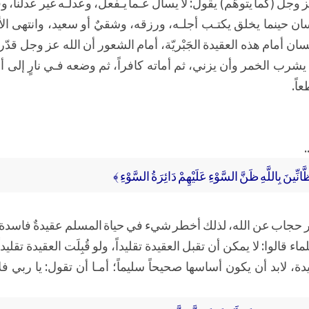
ز وجل (كما يتوهَّم) يقول: لا يسأل عـما يـفعل، وعدلـه غير عدلنا، و
لإنسان حينما يخلق يكتـب أجلـه، ورزقه، وشقيٌ أو سعيد، وانتهى الأ
إنسان أمام هذه العقيدة الجَبْريّة، أمام الشعور أن الله عز وجل قد
رب الخمر وأن يزني، ثم أماته كافراً، ثم وضعه فـي نارٍ إلى أبد
اً.
انِّينَ بِاللَّهِ ظَنَّ السَّوْءِ عَلَيْهِمْ دَائِرَةُ السَّوْءِ ﴾
ر حجاب عن الله، لذلك أخطر شيء في حياة المسلم عقيدةٌ فاسدة، تَل
ء قالوا: لا يمكن أن تقبل العقيدة تقليداً، ولو قُبِلَت العقيدة تقليد
ة، لابد أن يكون أساسها صحيحاً سليماً؛ أمـا أن تقول: يا ربي ف