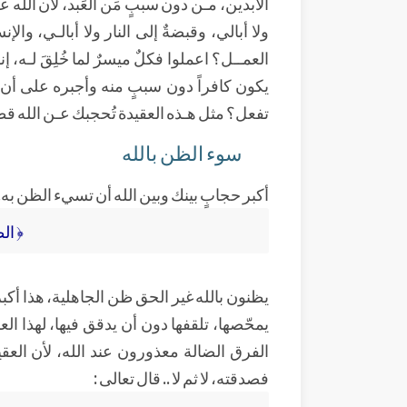
الآبدين، مـن دون سببٍ مَن العَبد، لأن الله ع
ولا أبالي، وقبضةٌ إلى النار ولا أبالـي، وا
العمــل؟ اعملوا فكلٌ ميسرٌ لما خُلِقَ لـه، 
يكون كافراً دون سببٍ منه وأجبره على أن يش
تفعل؟ مثل هـذه العقيدة تُحجبك عـن الله قطع
سوء الظن بالله
أكبر حجابٍ بينك وبين الله أن تسيء الظن به..
﴿ الظَّ
يظنون بالله غير الحق ظن الجاهلية، هذا أكب
يمحّصها، تلقفها دون أن يدقق فيها، لهذا العلما
الفرق الضالة معذورون عند الله، لأن العقيد
فصدقته، لا ثم لا .. قال تعالى :