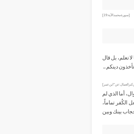
[سورة محمد الآية: 19 ]
ا تعلم، بل قال
تأخذون دينكم ..
كنز العمال : عن " ابن عمر ]
ال، أما الذي لم
لكُفر تماماً،
حجاب بينك وبين