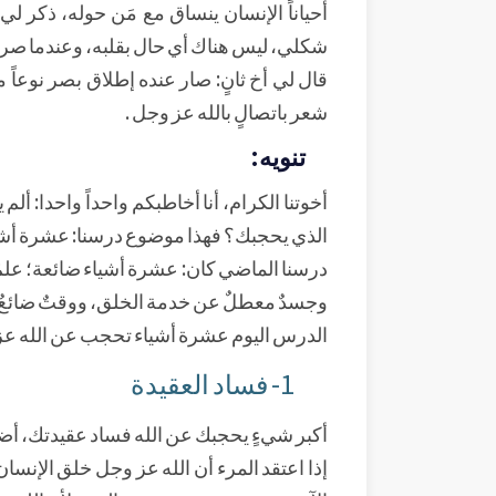
أحياناً الإنسان ينساق مع مَن حوله، ذكر ل
شكلي، ليس هناك أي حال بقلبه، وعندما صرف 
قال لي أخ ثانٍ: صار عنده إطلاق بصر نوعاً
شعر باتصالٍ بالله عز وجل .
تنويه:
أخوتنا الكرام، أنا أخاطبكم واحداً واحدا: أ
الذي يحجبك؟ فهذا موضوع درسنا: عشرة أشي
درسنا الماضي كان: عشرة أشياء ضائعة؛ علمٌ لا
وجسدٌ معطلٌ عن خدمة الخلق، ووقتٌ ضائعٌ فيما
الدرس اليوم عشرة أشياء تحجب عن الله عز
1- فساد العقيدة
أكبر شيءٍ يحجبك عن الله فساد عقيدتك، أضع 
إذا اعتقد المرء أن الله عز وجل خلق الإنسان