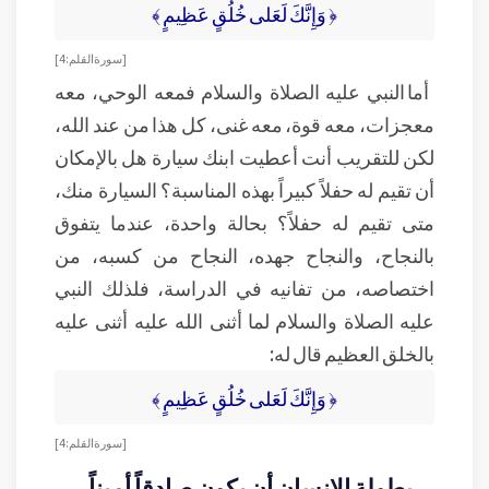
﴿ وَإِنَّكَ لَعَلى خُلُقٍ عَظِيمٍ ﴾
[ سورة القلم: 4 ]
أما النبي عليه الصلاة والسلام فمعه الوحي، معه
معجزات، معه قوة، معه غنى، كل هذا من عند الله،
لكن للتقريب أنت أعطيت ابنك سيارة هل بالإمكان
أن تقيم له حفلاً كبيراً بهذه المناسبة؟ السيارة منك،
متى تقيم له حفلاً؟ بحالة واحدة، عندما يتفوق
بالنجاح، والنجاح جهده، النجاح من كسبه، من
اختصاصه، من تفانيه في الدراسة، فلذلك النبي
عليه الصلاة والسلام لما أثنى الله عليه أثنى عليه
بالخلق العظيم قال له:
﴿ وَإِنَّكَ لَعَلى خُلُقٍ عَظِيمٍ ﴾
[ سورة القلم: 4 ]
بطولة الإنسان أن يكون صادقاً أميناً