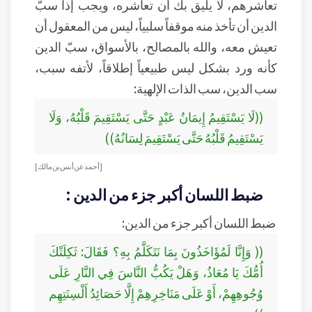
تعاشرهم، لا يليق بك أن تعاشره، ويجب إذا سبّ
الدين أن تأخذ منه موقفاً سلبياً، ليس من المعقول أن
تعيش معه، والله بالمصالح، بالأسواق، سبّ الدين
كأنه ورد بشكل ليس طبيعياً إطلاقاً، لأتفه سبب،
سب الدين، سب الذات الإلهية:
((لَا يَسْتَقِيمُ إِيمَانُ عَبْدٍ حَتَّى يَسْتَقِيمَ قَلْبُهُ، وَلَا
يَسْتَقِيمُ قَلْبُهُ حَتَّى يَسْتَقِيمَ لِسَانُهُ))
[ أحمد عن أنس بن مالك]
ضبط اللسان أكبر جزء من الدين :
ضبط اللسان أكبر جزء من الدين:
(( وَإِنَّا لَمُؤَاخَذُونَ بِمَا نَتَكَلَّمُ بِهِ؟ فَقَالَ: ثَكِلَتْكَ
أُمُّكَ يَا مُعَاذُ، وَهَلْ يَكُبُّ النَّاسَ فِي النَّارِ عَلَى
وُجُوهِهِمْ، أَوْ عَلَى مَنَاخِرِهِمْ إِلَّا حَصَائِدُ أَلْسِنَتِهِم