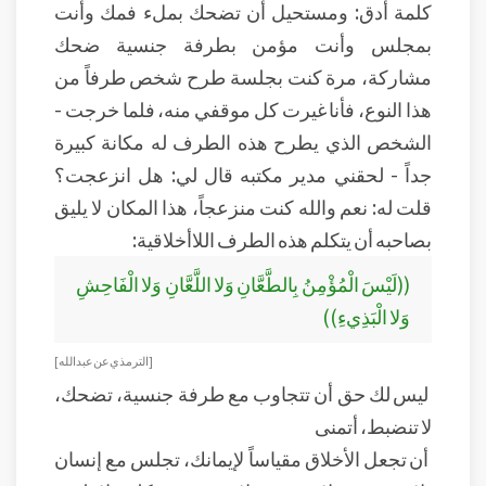
كلمة أدق: ومستحيل أن تضحك بملء فمك وأنت
بمجلس وأنت مؤمن بطرفة جنسية ضحك
مشاركة، مرة كنت بجلسة طرح شخص طرفاً من
هذا النوع، فأنا غيرت كل موقفي منه، فلما خرجت -
الشخص الذي يطرح هذه الطرف له مكانة كبيرة
جداً - لحقني مدير مكتبه قال لي: هل انزعجت؟
قلت له: نعم والله كنت منزعجاً، هذا المكان لا يليق
بصاحبه أن يتكلم هذه الطرف اللاأخلاقية:
((لَيْسَ الْمُؤْمِنُ بِالطَّعَّانِ وَلا اللَّعَّانِ وَلا الْفَاحِشِ
وَلا الْبَذِيءِ))
[الترمذي عن عبد الله ]
ليس لك حق أن تتجاوب مع طرفة جنسية، تضحك،
لا تنضبط، أتمنى
أن تجعل الأخلاق مقياساً لإيمانك، تجلس مع إنسان