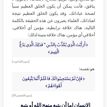
ينافق، فأنت يمكن أن يكون الخلق العظيم سبباً
لصحة عباداتك، وقد يكون الخلق العظيم نتيجة
لعباداتك، العلماء يعبرون عن هذه الحقيقة بالكلمة
التالية، هناك علاقة ترابطية، مؤمن أي أخلاقي،
أخلاقي أي مؤمن، هناك علاقة متينة لذلك:
﴿ أَرَأَيْتَ الَّذِي يُكَذِّبُ بِالدِّينِ * فَذَلِكَ الَّذِي يَدُعُّ
الْيَتِيمَ ﴾
[ سورة الماعون: ]
هو نفسه:
﴿ فَإِنْ لَمْ يَسْتَجِيبُوا لَكَ فَاعْلَمْ أَنَّمَا يَتَّبِعُونَ
أَهْوَاءَهُمْ ﴾
[ سورة القصص: 50]
الإنسان إما أن يتبع منهج الله أو يتبع