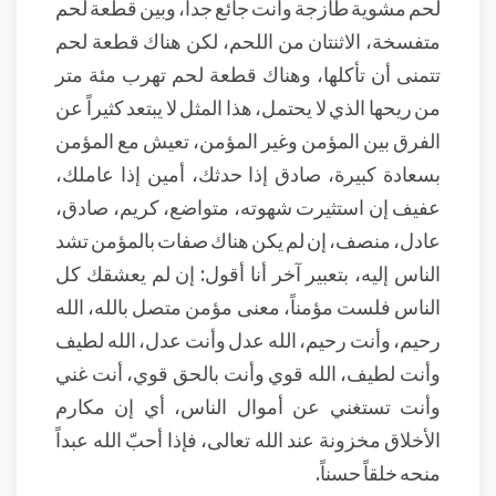
لحم مشوية طازجة وأنت جائع جداً، وبين قطعة لحم
متفسخة، الاثنتان من اللحم، لكن هناك قطعة لحم
تتمنى أن تأكلها، وهناك قطعة لحم تهرب مئة متر
من ريحها الذي لا يحتمل، هذا المثل لا يبتعد كثيراً عن
الفرق بين المؤمن وغير المؤمن، تعيش مع المؤمن
بسعادة كبيرة، صادق إذا حدثك، أمين إذا عاملك،
عفيف إن استثيرت شهوته، متواضع، كريم، صادق،
عادل، منصف، إن لم يكن هناك صفات بالمؤمن تشد
الناس إليه، بتعبير آخر أنا أقول: إن لم يعشقك كل
الناس فلست مؤمناً، معنى مؤمن متصل بالله، الله
رحيم، وأنت رحيم، الله عدل وأنت عدل، الله لطيف
وأنت لطيف، الله قوي وأنت بالحق قوي، أنت غني
وأنت تستغني عن أموال الناس، أي إن مكارم
الأخلاق مخزونة عند الله تعالى، فإذا أحبّ الله عبداً
منحه خلقاً حسناً.