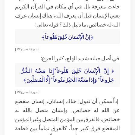
جاءت معرفة بال في أي مكان في القرآن الكريم
تعني الإنسان قبل أن يعرف الله، هناك إنسان عرف
الله له خصائص، ما دليل ذلك؟ قوله تعالى:
﴿ إِنَّ الْإِنْسَانَ خُلِقَ هَلُوعاً ﴾
[ سورة المعارج : 19 ]
في أصل جبلته شديد الهلع، كثير الجزع:
﴿ إِنَّ الْإِنْسَانَ خُلِقَ هَلُوعاً*إِذَا مَسَّهُ الشَّرُّ
جَزُوعاً* وَإِذَا مَسَّهُ الْخَيْرُ مَنُوعاً* إِلَّا الْمُصَلِّينَ ﴾
[ سورة المعارج : 19 ]
إذاً ممكن أن تقول: هناك إنسانان، إنسان منقطع
عن الله له خصائص، وإنسان متصل بالله له
خصائص، فالفرق بين المؤمن المتصل وغير المؤمن
المنقطع فرق كبير جداً، كالفرق تماماً بين قطعة