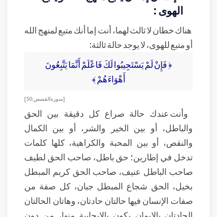
الهوى :
هناك خطان لا ثالث لهما، أنت إما أنك متبع لمنهج الله
أو متبع للهوى، لا يوجد حالة ثالثة:
﴿ فَإِنْ لَمْ يَسْتَجِيبُوا لَكَ فَاعْلَمْ أَنَّمَا يَتَّبِعُونَ
أَهْوَاءَهُمْ ﴾
[ سورة القصص: 50]
وأنت عندك حالة صراع كل دقيقة بين الحق
والباطل، أو بين الخير والشر، أو بين الكمال
والنقص، أو بين المحبة والكراهية، كلها كلمات
تدخل في إطارين؛ حق باطل، صاحب الحق لطيف
صاحب الباطل عنيف، صاحب الحق كريم المبطل
بخيل، الحق شجاع المبطل جبان، كل صفة من
صفات الإنسان فيها حالتان حادتان، وهاتان الحالتان
الحادتان بالإيمان يكون بالإيجابية منها، من دون