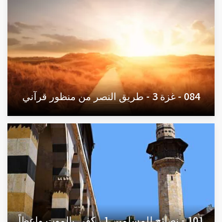
084 - غزة 3 - طريق النصر من منظور قرآني
101 - نصائح للمسلمين 1 ، كفى بالموت واعظاً