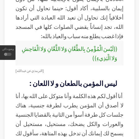
إيمان بالسلبية، أكاد أقول: حينما تحاول أن تكون
أخلاقياً إنك تحاول أن تعبد الله العبادة التي أرادها
الله، تجد إنساناً يقضي الصلوات كلها في المسجد
فإذا غضب يطلع منه سباب والعياذ بالله:
((لَيْسَ الْمُؤْمِنُ بِالطَّعَّانِ وَلا اللَّعَّانِ وَلا الْفَاحِشِ
وضع داكن
وَلا الْبَذِيءِ))
[الترمذي عن عبد الله ]
ليس المؤمن بالطعان و لا اللعان :
أنا أقول لكم هذه الكلمة وأنا متوكل على الله بها، أنا
لا أصدق أن المؤمن يطرب لطرفة جنسية، هناك
جلسات كل طرفة أسوأ من الثانية بالقضايا الجنسية
والعورات والكل يضحك، مستحيل، مستحيل أن
يسمح لك إيمانك أن تدخل بهذه المتاهة، سأقول لك