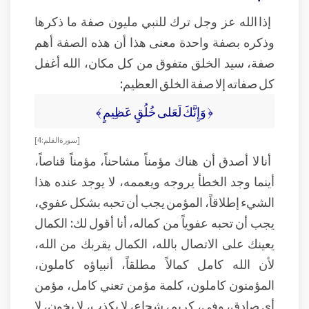
إذا الله عز وجل ترك للنبي مليون صفة ما ذكرها
وذكره بصفة واحدة معنى هذا أن هذه الصفة أهم
صفة، سيد الخلق متفوق من كل مكان، الله أغفل
كل صفاته إلا صفة الخلق العظيم:
﴿ وَإِنَّكَ لَعَلى خُلُقٍ عَظِيمٍ ﴾
[ سورة القلم: 4 ]
أنا لا أصدق أن هناك مؤمناً مشاحناً، مؤمناً قناصاً،
أينما وجد الخطأ يروجه ويعممه، لا يوجد عنده هذا
الشيء إطلاقاً، المؤمن يجب أن تحبه بشكل عفوي،
يجب أن تحبه عفوياً من كماله، أنا أقول لك: الكمال
يعينك على الاتصال بالله، الكمال يقربك من الله،
لأن الله كامل كمالاً مطلقاً، أنبياؤه كاملون،
المؤمنون كاملون، كلمة مؤمن تعني كامل، مؤمن
أي صادق، وفي، كريم، شجاع، لا يكذب، لا يخون، لا