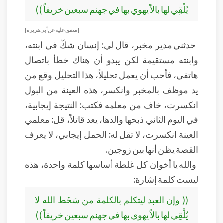
يُلْقِي لها بالاً يهوي بها في جهنم سبعين خريفاً ))
[ متفق عليه عن أبي هريرة ]
حدثني مدير مخبر، قال لي: إنسان شكّ في ابنته،
وابنته مستقيمة لكن يبدو أن هناك خطأ باتصال
هاتفي، فأحب أن يعمل تحليلاً، هذا التحليل وقع من
يد موظف بالمخبر وانكسر، هذه العينة من البول
انكسرت، خاف من معلمه فكتب: النتيجة إيجابية،
في اليوم الثاني ذبحها والدها، يعد قاتلاً، قل: معلمي
العينة انكسرت، لا تقل له: الحمل إيجابي، لا يعرف
القصة يظن أنها بين زوجين.
والله يا أخوان كل غلطة أساسها كلمة واحدة، هذه
ليست كلمة إشارة:
(( وإن العبد ليتكلم بالكلمة من سَخَط الله لا
يُلْقِي لها بالاً يهوي بها في جهنم سبعين خريفاً ))