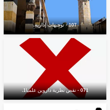
107 - توجيهات إدارية.
071 - نقض نظرية داروين علميا1.