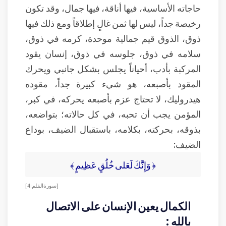
حاجاته الأساسية، فيها أناقة، فيها جمال، وقد تكون
رخيصة جداً، ليس لها ثمن غالٍ إطلاقاً ومع ذلك فيها
ذوق، الذوق قيم جمالية موحدة، كرمه في ذوق،
سلامه في ذوق، جلوسه في ذوق، إنسان يقود
المركبة بأدب، أحياناً يجلس بشكل جانبي ويحرك
المقود بأصبعه، هو شيء كبيرة جداً، مقوده
هيدروليك، لا تحتاج عزم بأصبعه يحركه، في كبر،
المؤمن يجب أن تحبه، في كل حالاته؛ بتواضعه،
بذوقه، بحركته، بكلامه، باستقبال الضيف، بوداع
الضيف:
﴿ وَإِنَّكَ لَعَلى خُلُقٍ عَظِيمٍ ﴾
[ سورة القلم: 4 ]
الكمال يعين الإنسان على الاتصال
بالله :