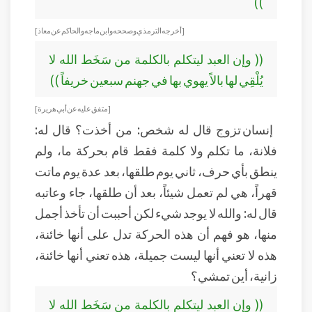
))
[ أخرجه الترمذي وصححه وابن ماجه والحاكم عن معاذ ]
(( وإن العبد ليتكلم بالكلمة من سَخَط الله لا
يُلْقِي لها بالاً يهوي بها في جهنم سبعين خريفاً ))
[ متفق عليه عن أبي هريرة ]
إنسان تزوج قال له شخص: من أخذت؟ قال له:
فلانة، ما تكلم ولا كلمة فقط قام بحركة ما، ولم
ينطق بأي حرف، ثاني يوم طلقها، بعد عدة يوم ماتت
قهراً، هي لم تعمل شيئاً، بعد أن طلقها، جاء وعاتبه
قال له: والله لا يوجد شيء لكن أحببت أن تأخذ أجمل
منها، هو فهم أن هذه الحركة تدل على أنها خائنة،
هذه لا تعني أنها ليست جميلة، هذه تعني أنها خائنة،
زانية، أين تمشي؟
(( وإن العبد ليتكلم بالكلمة من سَخَط الله لا