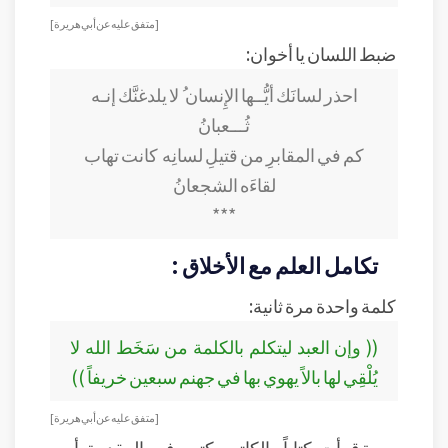
[ متفق عليه عن أبي هريرة ]
ضبط اللسان يا أخوان:
احذر لسانَك أيُّــها الإِنسان
ُ لا يلدغنَّك إنـه
ثُـــعبانُ
كم في المقابرِ من قتيلِ لسانِه
كانت تهاب
لقاءَه الشجعانُ
***
تكامل العلم مع الأخلاق :
كلمة واحدة مرة ثانية:
(( وإن العبد ليتكلم بالكلمة من سَخَط الله لا
يُلْقِي لها بالاً يهوي بها في جهنم سبعين خريفاً ))
[ متفق عليه عن أبي هريرة ]
مرة قرأت كتاباً، الكاتب كتب في المقدمة أربع