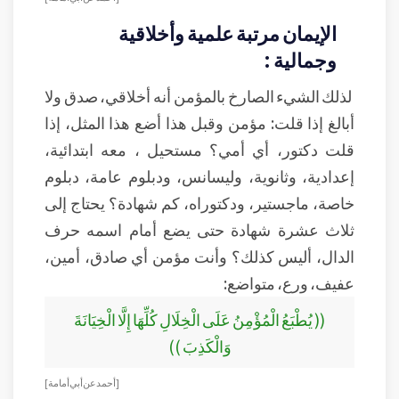
الإيمان مرتبة علمية وأخلاقية
وجمالية :
لذلك الشيء الصارخ بالمؤمن أنه أخلاقي، صدق ولا
أبالغ إذا قلت: مؤمن وقبل هذا أضع هذا المثل، إذا
قلت دكتور، أي أمي؟ مستحيل ، معه ابتدائية،
إعدادية، وثانوية، وليسانس، ودبلوم عامة، دبلوم
خاصة، ماجستير، ودكتوراه، كم شهادة؟ يحتاج إلى
ثلاث عشرة شهادة حتى يضع أمام اسمه حرف
الدال، أليس كذلك؟ وأنت مؤمن أي صادق، أمين،
عفيف، ورع، متواضع:
(( يُطْبَعُ الْمُؤْمِنُ عَلَى الْخِلَالِ كُلِّهَا إِلَّا الْخِيَانَةَ
وَالْكَذِبَ ))
[ أحمد عن أبي أمامة ]