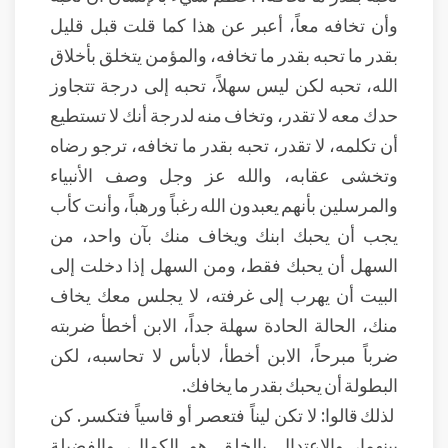
وأن تخافه معاً، أعبر عن هذا كما قلت قبل قليل
بقدر ما تحبه بقدر ما تخافه، والمؤمن يتخلق بأخلاق
الله، تحبه لكن ليس سهلاً، تحبه إلى درجة تتجاوز
حدك معه لا تقدر، وتخاف منه لدرجة أنك لا تستطيع
أن تكلمه، لا تقدر، تحبه بقدر ما تخافه، ترجو رضاه
وتخشى عقابه، والله عز وجل وصف الأنبياء
والمرسلين بأنهم يعبدون الله رغباً ورهباً، وأنت كأب
يجب أن يحبك ابنك ويخاف منك بآن واحد، من
السهل أن يحبك فقط، ومن السهل إذا دخلت إلى
البيت أن يهرب إلى غرفته، لا يجلس معك يخاف
منك، الحالة الحادة سهلة جداً، الابن أخطأ ضربته
ضرباً مبرحاً، الابن أخطأ، لابأس لا تحاسبه، لكن
البطولة أن يحبك بقدر ما يخافك.
لذلك قالوا: لا تكن ليناً فتعصر أو قاسياً فتكسر. كن
بينهما، والاعتدال بالخلق هو الكمال، والفضيلة