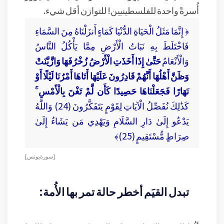
أُسرةً واحدة للفلسطينيين! للتوازن أقل شيء.
﴿ إِنَّمَا مَثَلُ الْحَيَاةِ الدُّنْيَا كَمَاءٍ أَنزَلْنَاهُ مِنَ السَّمَاءِ
فَاخْتَلَطَ بِهِ نَبَاتُ الْأَرْضِ مِمَّا يَأْكُلُ النَّاسُ
وَالْأَنْعَامُ
حَتَّىٰ إِذَا أَخَذَتِ الْأَرْضُ زُخْرُفَهَا وَازَّيَّنَتْ
وَظَنَّ أَهْلُهَا أَنَّهُمْ قَادِرُونَ عَلَيْهَا أَتَاهَا أَمْرُنَا لَيْلًا أَوْ
نَهَارًا فَجَعَلْنَاهَا حَصِيدًا كَأَن لَّمْ تَغْنَ بِالْأَمْسِ ۚ
كَذَٰلِكَ نُفَصِّلُ الْآيَاتِ لِقَوْمٍ يَتَفَكَّرُونَ (24) وَاللَّهُ
يَدْعُو إِلَىٰ دَارِ السَّلَامِ وَيَهْدِي مَن يَشَاءُ إِلَىٰ
صِرَاطٍ مُّسْتَقِيمٍ (25)﴾
[ سورة يونس ]
تبدل القيَم أخطر حالة تمر بها الأُمة: