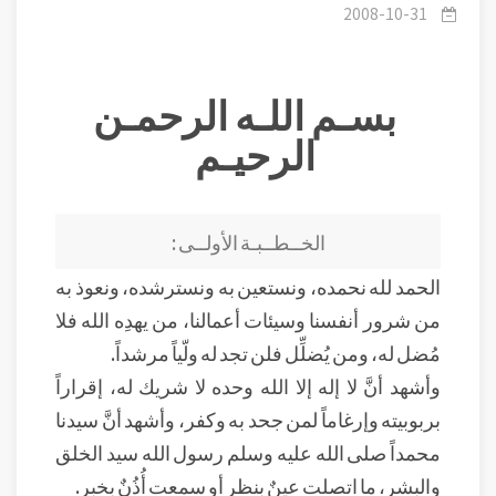
الجهاد البنائي والدعوي.
2008-10-31
بسـم اللـه الرحمـن
الرحيـم
الخــطــبـة الأولــى :
الحمد لله نحمده، ونستعين به ونسترشده، ونعوذ به
من شرور أنفسنا وسيئات أعمالنا، من يهدِه الله فلا
مُضل له، ومن يُضلِّل فلن تجد له ولّياً مرشداً.
وأشهد أنَّ لا إله إلا الله وحده لا شريك له، إقراراً
بربوبيته وإرغاماً لمن جحد به وكفر، وأشهد أنَّ سيدنا
محمداً صلى الله عليه وسلم رسول الله سيد الخلق
والبشر، ما اتصلت عينٌ بنظرٍ أو سمعت أُذُنٌ بخبر.