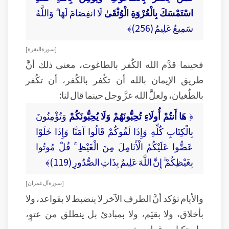
اسْتَمْسَكَ بِالْعُرْوَةِ الْوُثْقَىٰ
لَا انفِصَامَ لَهَا ۗ وَاللَّهُ
سَمِيعٌ عَلِيمٌ (256)﴾
[ سورة البقرة ]
فحينما قدَّم الله الكُفر بالطاغوت، معنى ذلك أنَّ
طريق الإيمان بالله أن تكُفر بالكُفر، أن تكُفر
بالطُغيان، ولعلَّ الله عزَّ وجل حينما قال لنا:
﴿
هَا أَنتُمْ أُولَاءِ تُحِبُّونَهُمْ وَلَا يُحِبُّونَكُمْ
وَتُؤْمِنُونَ
بِالْكِتَابِ كُلِّهِ وَإِذَا لَقُوكُمْ قَالُوا آمَنَّا وَإِذَا خَلَوْا
عَضُّوا عَلَيْكُمُ الْأَنَامِلَ مِنَ الْغَيْظِ ۚ قُلْ مُوتُوا
بِغَيْظِكُمْ ۗ إِنَّ اللَّهَ عَلِيمٌ بِذَاتِ الصُّدُورِ (119)﴾
[ سورة آل عمران ]
والأيام تؤكد أنَّ الطرف الآخر لا ينضبط لا بقواعد، ولا
بأخلاق، ولا بقيَم، ولا بمبادئ بل ينطلق من عتوٍ،
واستكبارٍ، وغطرسة.