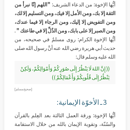
أيُّها الإخوة: من الدعاء الشريف:
"اللهم إنّا نبرأ من
الثقة إلا بك، ومن الأمل إلا فيك، ومن التسليم إلا لك،
ومن التفويض إلا إليك، ومن الرجاء إلا فيما عندك،
ومن الصبر إلا على بابك، ومن الذُلِّ إلا في طاعتك "
.
أيُّها الإخوة الكرام: روى مسلمٌ في صحيحه، من
حديث أبي هريرة رضي الله عنه أنَّ رسول الله صلى
الله عليه وسلم قال:
(( إِنَّ اللهَ لَا يَنْظُرُ إِلَى صُوَرِكُمْ وَأَمْوَالِكُمْ، وَلَكِنْ
يَنْظُرُ إِلَى قُلُوبِكُمْ وَأَعْمَالِكُمْ ))
[ صحيح مسلم ]
3 ـ الأخوّة الإيمانية:
أيُّها الإخوة: ورقة العمل الثالثة بعد العِلم بالقرآن
والسُنّة، وتقوية الإيمان بالله من خلال الاستقامة