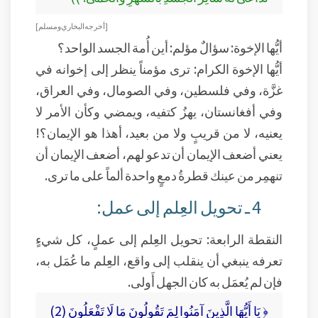
[ أخرجه البخاري ومسلم ]
أيُّها الإخوة: سؤالٌ مؤلم: أين أُمة الجسد الواحد؟
أيُّها الإخوة الكرام: ترى مؤمناً ينظر إلى إخوانه في
غزَّة، وفي فلسطين، وفي الصومال، وفي العراق،
وفي أفغانستان، يهزُ كتفيه، ويمضي وكأن الأمر لا
يعنيه، لا من قريبٍ ولا من بعيد، أهذا هو الإيمان؟!
يعني أضعف الإيمان أن تدعو لهم، أضعف الإيمان أن
تنهمِر من عينك قطرةُ دمعٍ واحدة ألماً على ما ترى.
4 ـ تحويل العِلم إلى عمل:
النقطة الرابعة: تحويل العِلم إلى عملٍ، كل شيءٍ
تعرفه ينبغي أن ينقلب إلى واقع، العِلم ما عُمَل به،
فإن لم يُعمَل به كان الجهل أَولى.
﴿ يَا أَيُّهَا الَّذِينَ آمَنُوا لِمَ تَقُولُونَ مَا لَا تَفْعَلُونَ (2)