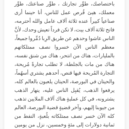
باختصاصك، طوِّر تجارتك ، طوِّر صناعتك، طوِّر
معملك، هيئ فُرص عمل للناس، أنا حينما أرى
صناعياً كبيراً عنده ثلاثة آلاف عامل والله أحترمه،
فاتح ثلاثة آلاف بيت، لا تكن فرداً تعيش وحدك، لأنَّ
الناس عاشوا وحدهم عن طريق الرِبا دُمِّروا جميعاً،
معظم الناس الآن خسروا نصف ممتلكاتهم
بالمليارات، هناك من انتحر، هناك من شنق نفسه،
هناك من مات بالجلطة، لا تطلب تجارةً مُريحة،
التجارة المُريحة فيها قنص، أحدهم يشتري أسهُماً،
والحيتان في البورصة، الحيتان يلعبون بالعالم كله،
يرفعوا الذهب، يُقبِل الناس عليه، ينهار الذهب
يشترونه، في كل عمليةٍ هناك آلاف الملايين تذهب
من جيوبنا إليهم، وآخر قضيةٍ قضية البورصة، العالم
كله الآن خسر نصف ممتلكاته بلُعبةٍ، النفط من
ثمانية دولارات إلى مئةٍ وخمسين، نزل من يومين