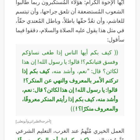
أيُّها الإخوة الكرام: هؤلاء المُستكبرون ربما طالبوا
الشعوب المُستضعفة أن تلعق جراحها، وأن تبتسم
للغاشم، وأن تعُدَّ حقّها باطلاً، وباطل المُعتدي حقّاً،
في مثل هذا يقول عليه الصلاة والسلام، دققوا فيما
سأقول:
(( كيف بكم أيها الناس إذا طغى نساؤكم
وفسق فتيانكم؟! قالوا: يا رسول الله! إن هذا
لكائن؟ قال: "نعم، وأشد منه،
كيف بكم إذا
تركتم الأمر بالمعروف والنهي عن المنكر؟!
قالوا: يا رسول الله! إن هذا لكائن؟ قال: نعم،
وأشد منه، كيف بكم إذا رأيتم المنكر معروفًا،
والمعروف منكرًا؟ !
))
[ أخرجه الطبراني وأبو يعلى ]
العمل الخيري مُتَّهمٌ عند الغرب، التعليم الشرعي
مُتَّهمٌ عند الغرب
(كيف بكم إذا رأيتم المنكر معروفًا،