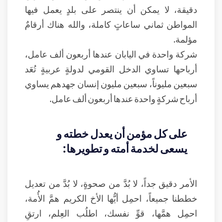
دقيقة، لا يمكن أن ينتصر على بلدٍ يعمل فيها
المواطن ثماني ساعاتٍ كاملة، والله هناك أرقامٌ
مؤلمة.
شركة واحدة في اليابان عندها أربعون ألف عامل،
أرباحها تساوي الدخل القومي لدولةٍ عربيةٍ تُعَد
سبعين مليوناً، سبعين مليون إنسان جهدهم يساوي
أرباح شركةٍ واحدة عندها أربعون ألف عامل.
على كل مؤمن أن يعدل خطته و
يسعى لخدمة أمته و تطويرها:
الأمر دقيق جداً، لا بُدَّ من صحوةٍ، لا بُدَّ من تعديل
خططنا جميعاً، احمِل أيُّها الأخ الكريم همَّ الأُمة،
احمِل همَّها، قوِّ نفسك، اطلُب العِلم، ارتقِ