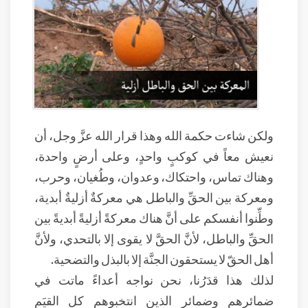
ولكن شاءت حكمة الله وهذا قرار الله عزَّ وجل، أن
نعيش معاً في كوكبٍ واحدٍ، وعلى أرضٍ واحدة،
وهناك تماس، واحتكاك، وعدوان، وطُغيان، وحرب،
ومعركة بين الحقِّ والباطل هي معركةٌ أزليةٌ أبدية،
وطِّنوا أنفسكم على أنَّ هناك معركةً أزليةً أبديةً بين
الحقِّ والباطل، لأنَّ الحقَّ لا يقوى إلا بالتحدي، ولأنَّ
أهل الحقّ لا يستحقون الجنَّة إلا بالبذل والتضحية.
لذلك هذا قدَرُنا، نحن نواجه أعداءً ماتت في
ضمائرهم وضمائر الذين انتخبوهم كل القيَم