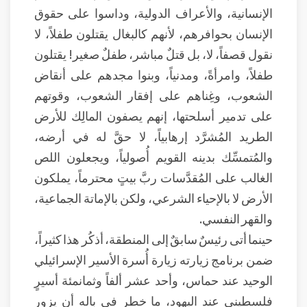
الإنسانية، والأعراف الدولية، وداسوا على حقوق
الإنسان بحوافرهم، لأنهم كالبغال يقتلون طفلاً، لا
نقول قصفاً، لا، بل قتلٌ مباشر، طفلٌ صغير! يقتلون
طفلاً، وامرأةً، ومدنياً، وبنوا مجدهم على أنقاض
الشعوب، وغِناهم على إفقار الشعوب، وقوتهم
على تدمير أسلحتها، إنهم يصفون المالِك للأرض
الطريد المُشرَّد إرهابياً، لا حقَّ له في أرضه،
والمُتمسِّك بدينه القويم أُصولياً، ويجعلون اللص
الغالب على المُقدَّسات ربَّ بيتٍ محترماً، يملكون
الأرض لا بالإحياء الشرعي، ولكن بالإماتة الجماعية،
والقهر النفسي.
حينما أتى رئيسٌ سابقٌ إلى المنطقة، أذكُر هذا كثيراً،
ضمن برنامج زيارته زيارة أُسرة الأسير الإسرائيلي
الوحيد عند حماس، وأحد عشر ألفاً وثمانمئة أسيرٍ
فلسطيني عند اليهود، ما خطر في باله أن يزور