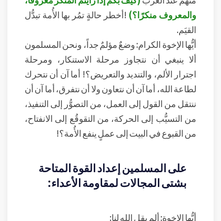
والمعروف منكرًا؟)
!أخطر حالةٍ تمُر بها الأُمة تبدُّل
القيَم.
أيُّها الإخوة الكرام: وضعٌ مؤلمٌ جداً، ونحن المسلمون
ألا ينبغي أن نتجاوز مرحلة الاستنكار، ومرحلة
اجترار الألم، والتنديد والتعريض؟! أما آن أن نتحرك
لطاعة الله، أما آن أن نتعاون ولا أن نتفرق، أما آن أن
ننتقل من القول إلى العمل، من التصوُّر إلى التنفيذ،
من التسيُّب إلى الحركة، من التقوقُع إلى الانفتاح،
من القبوع في البيت إلى عملٍ ينفع الأُمة؟!
على المسلمين إعداد القوة المتاحة
بشتى المجالات لمقاومة الأعداء:
أيُّها الإخوة: ألم يقل الله لنا: