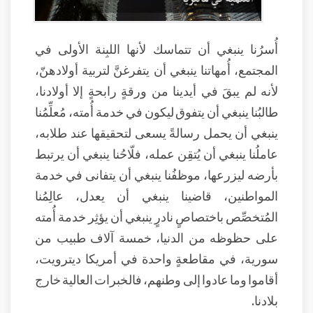
أُسرُنا ينبغي أن تتماسك لأنها اللبِنة الأولى في
المجتمع، أُمهاتنا ينبغي أن يتفرغنَّ لتربية أولادهنّ،
لأنه لم يبقَ في أيدينا من ورقةٍ رابحةٍ إلا أولادنا،
طالبُنا ينبغي أن يتفوق ليكون في خدمة أُمته، مُعلِّمُنا
ينبغي أن يحمل رسالةً يسعى لتحقيقها عند طلابه،
عاملُنا ينبغي أن يُتقِن عمله، فلّاحُنا ينبغي أن يرتبط
بأرضه ليزرعها، موظفُنا ينبغي أن يتفانى في خدمة
المواطنين، قاضينا ينبغي أن يعدل، عالِمُنا
المُتخصِّص باختصاصٍ نادرٍ ينبغي أن يؤثِر خدمة أُمته
على حظوظه من الدنيا، خمسة آلاف طبيب من
سورية، في مقاطعةٍ واحدة في أمريكا ديترويت،
أقاموا وما عادوا إلى وطنهم، فالخبرات العالية خارج
بلادنا.