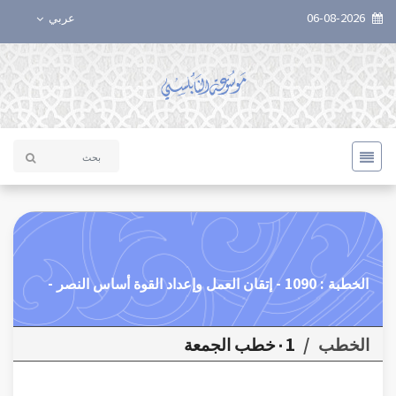
06-08-2026
عربي
الخطبة : 1090 - إتقان العمل وإعداد القوة أساس النصر -
الخطب
/
٠1خطب الجمعة