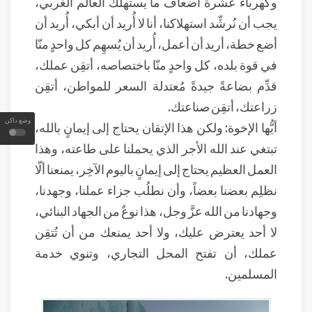
وكهرباء عشرة أضعاف ما يستهلك العالم الغربي،
يجب أن نُرشِّد استهلاكنا، أنا لا أُريد أن أبكي، أُريد أن
أضع خطة، أريد أن أعمل، أُريد أن يُسهِم كل واحدٍ منّا
في قوة بلده، كل واحدٍ منّا باختصاصه، أتقِن عملك،
قدِّم بضاعةً جيدةً مُعتدلة السعر للمواطن، أتقِن
زراعتك، أتقِن صناعتك.
وضع داكن
أيُّها الإخوة: ولكن هذا الإتقان يحتاج إلى إيمانٍ بالله،
تبتغي عند الله الأجر الذي يحملنا على طاعته، وهذا
العمل العظيم يحتاج إلى إيمانٍ باليوم الآخِر، يمنعنا ألّا
نظلِم بعضنا بعضاً، وأن نطلُب جزاء عملنا، وجهدنا،
وجهادنا من الله عزَّ وجل، هذا نوعٌ من الجهاد البنائي،
لا أحد يعترض عليك، ولا أحد يمنعك من أن تُتقِن
عملك، أن تفتح المحل التجاري، وتنوي خدمة
المسلمين.