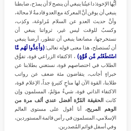
أيُّها الإخوة: داعيتُنا ينبغي أن ينصح لا أن يمدَح، ضابطنا
ينبغي أن يوقن أنَّ المعركة مع العدو قادمةٌ لا محالة،
وأنَّ حديث العدو عن السلام مُراوغة، وكذِب،
وكسبٌ للوقت ليس غير، ثرواتنا ينبغي أن
نستخرجها، مصانعنا ينبغي أن تتطور، أرضنا ينبغي
أن تُستصلح، هذا معنى قوله تعالى:
(وَأَعِدُّوا لَهُم مَّا
اسْتَطَعْتُم مِّن قُوَّةٍ)
، الاكتفاء الزراعي قوة، تفوُّق
الطلاب في اختصاصهم قوة، نستغني بطلابنا عن
خبراءٍ أجانب، يتقاضون مئة ضعف عن رواتب
طلابنا، القوة الآن لها مناحٍ كثيرةٍ جداً، الإعلام قوة،
الاكتفاء الذاتي قوة، شيءٌ مؤلمٌ، المسلمون وإن
كانت
الحقيقة المُرَّة أفضل عندي ألف مرة من
الوهم المريح،
أنا أقول على مستوى العالم
الإسلامي، المسلمون في رأس قائمة المستوردين،
وفي أسفل قوائم المُصدرين.