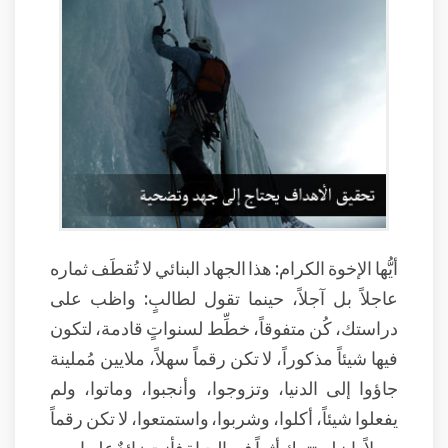
أيُّها الإخوة الكرام: هذا الجهاد البنائي لا تُقطَف ثماره
عاجلاً بل آجلاً، حينما تقول لطالبٍ: واظب على
دراستك، كُن متفوقاً، خطِّط لسنواتٍ قادمة، لتكون
فيها شيئاً مذكوراً، لا تكن رقماً سهلاً، ملايين مُملينة
جاؤوا إلى الدنيا، وتزوجوا، وأنجبوا، وماتوا، ولم
يفعلوا شيئاً، أكلوا، وشربوا، واستمتعوا، لا تكن رقماً
سهلاً، إن لم تترك أثراً في الحياة فأنت زائدٌ عليها.