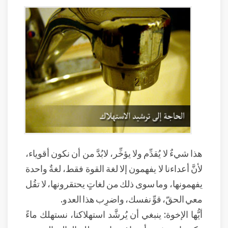
هذا شيءٌ لا يُقدِّم ولا يؤخِّر، لابُدَّ من أن نكون أقوياء،
لأنَّ أعداءنا لا يفهمون إلا لغة القوة فقط، لغةٌ واحدة
يفهمونها، وما سوى ذلك من لغاتٍ يحتقرونها، لا تقُل
معي الحقّ، قوِّ نفسك، واضرِب هذا العدو.
أيُّها الإخوة: ينبغي أن يُرشَّد استهلاكنا، نستهلك ماءً