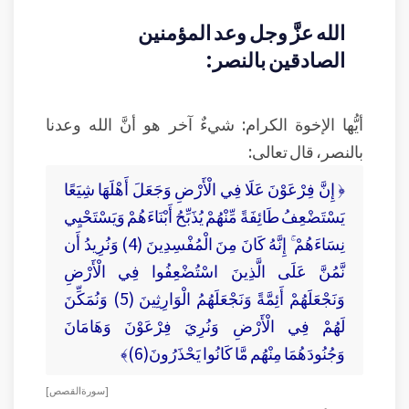
الله عزَّ وجل وعد المؤمنين
الصادقين بالنصر:
أيُّها الإخوة الكرام: شيءٌ آخر هو أنَّ الله وعدنا
بالنصر، قال تعالى:
﴿ إِنَّ فِرْعَوْنَ عَلَا فِي الْأَرْضِ وَجَعَلَ أَهْلَهَا شِيَعًا
يَسْتَضْعِفُ طَائِفَةً مِّنْهُمْ يُذَبِّحُ أَبْنَاءَهُمْ وَيَسْتَحْيِي
نِسَاءَهُمْ ۚ إِنَّهُ كَانَ مِنَ الْمُفْسِدِينَ (4) وَنُرِيدُ أَن
نَّمُنَّ عَلَى الَّذِينَ اسْتُضْعِفُوا فِي الْأَرْضِ
وَنَجْعَلَهُمْ أَئِمَّةً وَنَجْعَلَهُمُ الْوَارِثِينَ (5) وَنُمَكِّنَ
لَهُمْ فِي الْأَرْضِ وَنُرِيَ فِرْعَوْنَ وَهَامَانَ
وَجُنُودَهُمَا مِنْهُم مَّا كَانُوا يَحْذَرُونَ(6)﴾
[ سورة القصص ]