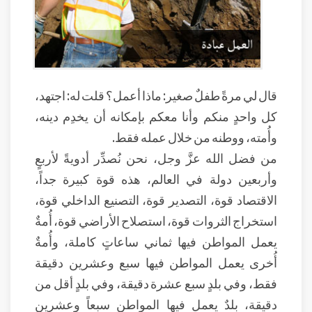
قال لي مرةً طفلٌ صغير: ماذا أعمل؟ قلت له: اجتهد،
كل واحدٍ منكم وأنا معكم بإمكانه أن يخدِم دينه،
وأُمته، ووطنه من خلال عمله فقط.
من فضل الله عزَّ وجل، نحن نُصدِّر أدويةً لأربعٍ
وأربعين دولة في العالم، هذه قوة كبيرة جداً،
الاقتصاد قوة، التصدير قوة، التصنيع الداخلي قوة،
استخراج الثروات قوة، استصلاح الأراضي قوة، أُمةٌ
يعمل المواطن فيها ثماني ساعاتٍ كاملة، وأُمةٌ
أُخرى يعمل المواطن فيها سبع وعشرين دقيقة
فقط، وفي بلدٍ سبع عشرة دقيقة، وفي بلدٍ أقل من
دقيقة، بلدٌ يعمل فيها المواطن سبعاً وعشرين