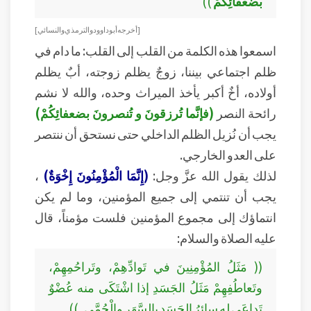
بضعفائِكُمْ
))
[ أخرجه أبو داوود والترمذي والنسائي ]
اسمعوا هذه الكلمة من القلب إلى القلب: ما دام في
ظلم اجتماعي بيننا، زوجٌ يظلم زوجته، أبٌ يظلم
أولاده، أخٌ أكبر يأخذ الميراث وحده، والله لا نشم
رائحة النصر
(فإنَّما تُرزقونَ و تُنصرونَ بضعفائِكُمْ)
يجب أن نُزيل الظلم الداخلي حتى نستحق أن ننتصر
على العدو الخارجي.
لذلك يقول الله عزَّ وجل:
(إِنَّمَا الْمُؤْمِنُونَ إِخْوَةٌ)
،
يجب أن تنتمي إلى جميع المؤمنين، وما لم يكن
انتماؤك إلى مجموع المؤمنين فلست مؤمناً، قال
عليه الصلاة والسلام:
(( مَثَلُ المُؤْمِنِينَ في تَوادِّهِمْ، وتَراحُمِهِمْ،
وتَعاطُفِهِمْ مَثَلُ الجَسَدِ إذا اشْتَكَى منه عُضْوٌ
تَداعَى له سائِرُ الجَسَدِ بالسَّهَرِ والْحُمَّى. ))