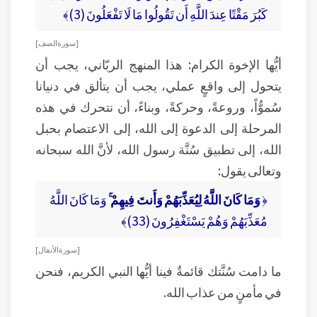
كَبُرَ مَقْتًا عِندَ اللَّهِ أَن تَقُولُوا مَا لَا تَفْعَلُونَ (3)﴾
[ سورة الصف ]
أيُّها الإخوة الكرام: هذا المنهج الربّاني، يجب أن
يتحول إلى واقعٍ عملي، يجب أن يتألق في دنيانا
سُموُّاً، وروعةً، وحركةً، وبناءً، أن نتحرك في هذه
المرحلة إلى الدعوة إلى الله، إلى الاعتصام بحبل
الله، إلى تطبيق سُنَّة رسول الله، لأنَّ الله سبحانه
وتعالى يقول:
﴿
وَمَا كَانَ اللَّهُ لِيُعَذِّبَهُمْ وَأَنتَ فِيهِمْ ۚ
وَمَا كَانَ اللَّهُ
مُعَذِّبَهُمْ وَهُمْ يَسْتَغْفِرُونَ (33)﴾
[ سورة الأنفال ]
ما دامت سُنَّتك قائمةٌ فينا أيُّها النبي الكريم، فنحن
في مأمنٍ من عذاب الله.