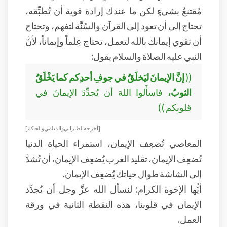
مُقتنعٌ بشيءٍ لكن ما عندك إرادة قوية أن تُطبِّقه،
تحتاج إلى أن تعود إلى القرآن والسُنَّة لتفهم، وتحتاج
أن تقوي إيمانك بالله لتعمل، تحتاج عِلماً وإيماناً، لأنَّ
النبي عليه الصلاة والسلام يقول:
((
إنَّ الإيمانَ ليَخلَقُ في جوفِ أحدِكم كما يَخْلَقُ
الثوبُ،
فاسأَلوا اللهَ أن يُجدِّدَ الإيمانَ في
قلوبِكم ))
[ أخرجه الطبراني والديلمي والحاكم ]
المعاصي تُضعِف الإيمان، استمراء الحياة الدنيا
تُضعِف الإيمان، تقليد الغرب يُضعِف الإيمان، أن تُشدَّ
إلى الشاشة طوال حياتك يُضعِف الإيمان.
أيُّها الإخوة الكرام: لنسأل الله عزَّ وجل أن يُجدِّد
الإيمان في قلوبنا، هذه النقطة الثانية في ورقة
العمل.