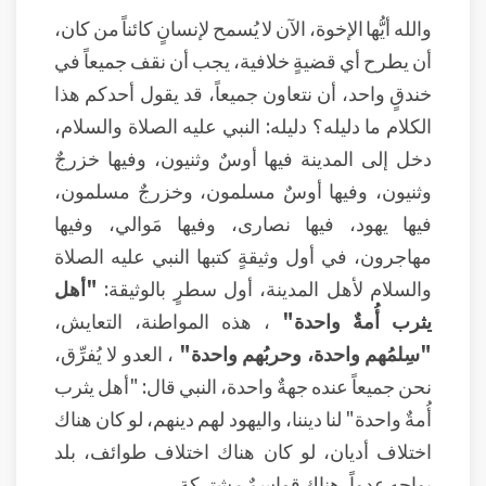
والله أيُّها الإخوة، الآن لا يُسمح لإنسانٍ كائناً من كان،
أن يطرح أي قضيةٍ خلافية، يجب أن نقف جميعاً في
خندقٍ واحد، أن نتعاون جميعاً، قد يقول أحدكم هذا
الكلام ما دليله؟ دليله: النبي عليه الصلاة والسلام،
دخل إلى المدينة فيها أوسٌ وثنيون، وفيها خزرجٌ
وثنيون، وفيها أوسٌ مسلمون، وخزرجٌ مسلمون،
فيها يهود، فيها نصارى، وفيها مَوالي، وفيها
مهاجرون، في أول وثيقةٍ كتبها النبي عليه الصلاة
والسلام لأهل المدينة، أول سطرٍ بالوثيقة:
"أهل
يثرب أُمةٌ واحدة"
، هذه المواطنة، التعايش،
"سِلمُهم واحدة، وحربُهم واحدة"
، العدو لا يُفرِّق،
نحن جميعاً عنده جهةٌ واحدة، النبي قال: "أهل يثرب
أُمةٌ واحدة" لنا ديننا، واليهود لهم دينهم، لو كان هناك
اختلاف أديان، لو كان هناك اختلاف طوائف، بلد
يواجه عدواً، هناك قواسمٌ مشتركة.