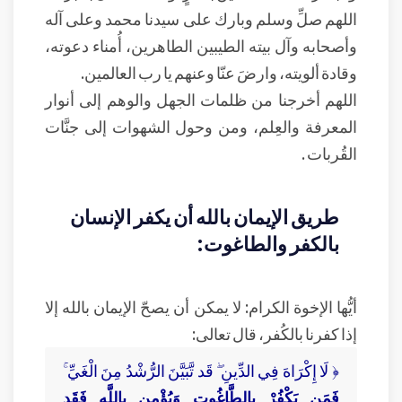
اللهم صلِّ وسلم وبارك على سيدنا محمد وعلى آله
وأصحابه وآل بيته الطيبين الطاهرين، أُمناء دعوته،
وقادة ألويته، وارضَ عنّا وعنهم يا رب العالمين.
اللهم أخرجنا من ظلمات الجهل والوهم إلى أنوار
المعرفة والعِلم، ومن وحول الشهوات إلى جنَّات
القُربات .
طريق الإيمان بالله أن يكفر الإنسان
بالكفر والطاغوت:
أيُّها الإخوة الكرام: لا يمكن أن يصحّ الإيمان بالله إلا
إذا كفرنا بالكُفر، قال تعالى:
﴿ لَا إِكْرَاهَ فِي الدِّينِ ۖ قَد تَّبَيَّنَ الرُّشْدُ مِنَ الْغَيِّ ۚ
فَمَن يَكْفُرْ بِالطَّاغُوتِ وَيُؤْمِن بِاللَّهِ فَقَدِ