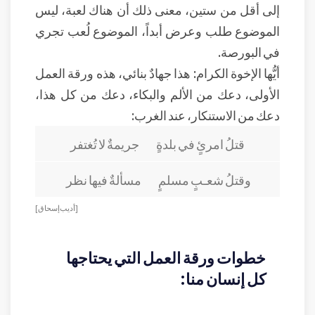
إلى أقل من ستين، معنى ذلك أن هناك لعبة، ليس
الموضوع طلب وعرض أبداً، الموضوع لُعب تجري
في البورصة.
أيُّها الإخوة الكرام: هذا جهادٌ بنائي، هذه ورقة العمل
الأولى، دعك من الألم والبكاء، دعك من كل هذا،
دعك من الاستنكار، عند الغرب:
قتلُ امرئٍ في بلدةٍ جريمةٌ لا تُغتفر
وقتلُ شعـبٍ مسلمٍ مسألةٌ فيها نظر
[ أديب إسحاق ]
خطوات ورقة العمل التي يحتاجها
كل إنسان منا: