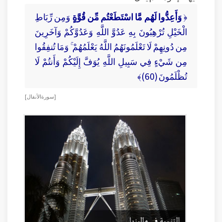
﴿
وَأَعِدُّوا لَهُم مَّا اسْتَطَعْتُم مِّن قُوَّةٍ
وَمِن رِّبَاطِ
الْخَيْلِ تُرْهِبُونَ بِهِ عَدُوَّ اللَّهِ وَعَدُوَّكُمْ وَآخَرِينَ
مِن دُونِهِمْ لَا تَعْلَمُونَهُمُ اللَّهُ يَعْلَمُهُمْ ۚ وَمَا تُنفِقُوا
مِن شَيْءٍ فِي سَبِيلِ اللَّهِ يُوَفَّ إِلَيْكُمْ وَأَنتُمْ لَا
تُظْلَمُونَ (60)﴾
[ سورة الأنفال ]