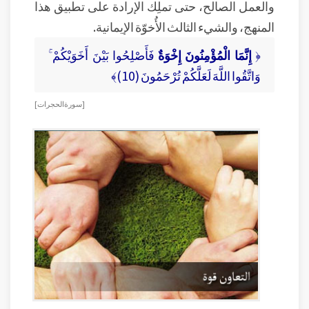
والعمل الصالح، حتى تملِك الإرادة على تطبيق هذا
المنهج، والشيء الثالث الأُخوّة الإيمانية.
﴿
إِنَّمَا الْمُؤْمِنُونَ إِخْوَةٌ
فَأَصْلِحُوا بَيْنَ أَخَوَيْكُمْ ۚ
وَاتَّقُوا اللَّهَ لَعَلَّكُمْ تُرْحَمُونَ (10)﴾
[ سورة الحجرات ]