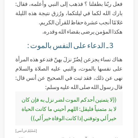
فعل ربّنا بطفلنا ؟ فذهب إلى النبي وأعلمه، فقال:
بارك الله لكما في ليلتكما، ورُزق نتيجة هذه الليلة
غلامًا أنجب عشرة حفاظ للقرآن الكريم.
هكذا المؤمن يرضى بقضاء الله وقدره.
3 ـ الدعاء على النفس بالموت :
هناك نساء يجزعن لِضُرّ نزلَ بهنّ فتدعو هذه المرأة
على نفسها بالموت، والنبي عليه الصلاة والسلام
نهى عن ذلك، فقد ثبت في الصحيح عن أنس قال:
قال رسول الله صلى الله عليه وسلم:
((لا يتمنين أحدكم الموت لضر نزل به فإن كان
لا بد متمنياً فليقل: اللهم أحيني ما كانت الحياة
خيراً لي وتوفني إذا كانت الوفاة خيراً لي))
[ مُسْلِمٌ عن أنس]