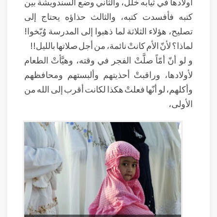
أولادها في ثيابه خلل، والثاني وضع السندويشة بين
كتبه فأفسدت كتبه، والثالث حذاؤه يحتاج إلى
تصليح، هؤلاء الثلاثة لما ذهبوا إلى المدرسة وُبّخوا!
لماذا؟ لأنّ الأم كانتْ نائمة، من أجل صلاتها بالليل!!
و لو أنّ أمّاً صلَّتْ الفجر في وقته، وهيَّأتْ الطعام
لأولادها، وراقبتْ أحذيتهم وألبستهم ومحافظهم
وأكلهم، لو أنّها فعلتْ هكذا لكانت أقرب إلى الله من
الأولى،