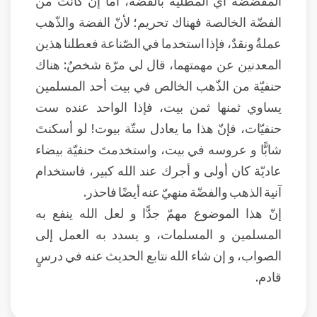
الفضّة الخالصة فهناك تحريم؛ لأنّ الفضة والذّهب
عملةٌ ونقدٌ، فإذا استخدما في الصّناعة فعطلنا هذين
المعدنين عن مهمتهما، قال لي مرّة شخصٌ: هناك
حنفيّة من الذّهب الخالص في بيت أحد المسلمين
يساوي ثمنها ثمن بيت، فإذا الواحد عنده ست
حنفيّات، فإنّ هذا ما يعادل ستّة بيوت! لو أسكنتَ
شابًّا و عروسه في بيت، واستخدمتَ حنفيّة بيضاء
عاديّة كان أولى و أجرك عند الله كبير، فاستخدام
آنية الذهب والفضّة منهيّ عنه أيضًا فاحذر.
إنّ هذا الموضوع مهمّ جدًّا و لعل الله ينفع به
المسلمين و المسلمات، و يسدد به العمل إلى
الصواب، و إن شاء الله نتابع الحديث عنه في درسٍ
قادم.