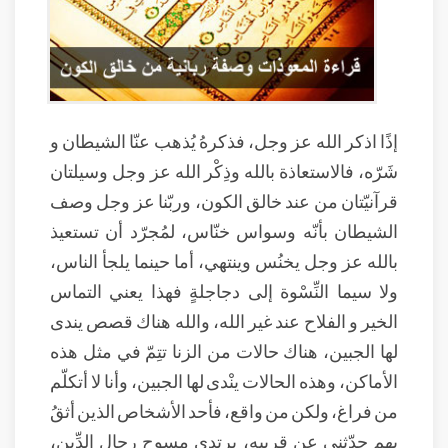
إذًا اذكر الله عز وجل، فذكرهُ يُذهب عنّا الشيطان و
شَرّه، فالاستعاذة بالله وذِكْر الله عز وجل وسيلتان
قرآنيّتان من عند خالق الكون، وربّنا عز وجل وصف
الشيطان بأنّه وسواس خنّاس، لمُجرّد أن تستعيذ
بالله عز وجل يخنُس وينتهي، أما حينما يلجأ الناس،
ولا سيما النِّسْوة إلى دجاجلةٍ فهذا يعني التماس
الخير و الفلاح عند غير الله، والله هناك قصص يندى
لها الجبين، هناك حالات من الزنا تتِمّ في مثل هذه
الأماكن، وهذه الحالات ينْدى لها الجبين، وأنا لا أتكلّم
من فراغ، ولكن من واقع، فأحد الأشخاص الذين أثقُ
بهم حدّثني عن قريبه، يرتدي مسوح رجال الدِّين،