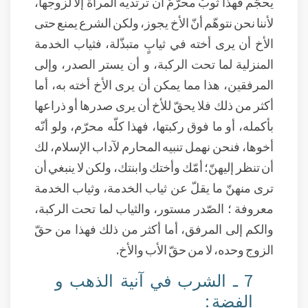
يحجّم فهذا ثوبٌ محرَّمٌ أن ترتديه المرأة إلا لزوجها،
لأننا نحن نتوهّم أنّ الأخ يجوز، ولكن الشرع يمنع حتى
الأخ أن يرى أخته في ثيابٍ متبذّلة، فثياب الخدمة
المنزلية لما تحت الركبة، و أن يستر الصدر، وإلى
المرفقين، هذا مما يمكن أن يرى الأخ أخته به، أما
أكثر من ذلك فلا يحقّ للأخ أن يرى صدرها أو ذراعها
بأكمله، أو ما فوق ركبتها، فهذا كلّه محرّم، ولو أنّه
أخوها، فنحن نهمل تنبيه المحارم لآداب الإسلام، لك
أن تنظر إليهنّ؛ أمّك وأختك وابنتك، ولكن لا ينبغي أن
ترى منهنّ ما يقلّ عن ثياب الخدمة، وثياب الخدمة
معروفة ؛ الصّدر مستور، والثياب لما تحت الركبة،
والكم إلى المرفق، أما أكثر من ذلك فهذا من حقّ
الزوج وحده، لا من حقّ الأب والأخ.
7 ـ الشرب في آنية الذهب و
الفضة :