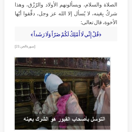
الصلاة والسلام، ويسألونهم الأولاد والرّزْق، وهذا
شركٌ بِعَينه، لا يُسأل إلا الله عز وجل، دقِّقوا أيّها
الأخوة، قال تعالى:
﴿قُلْ إِنِّي لَا أَمْلِكُ لَكُمْ ضَرّاً وَلَا رَشَداً ﴾
[ سورة الجن : 21]