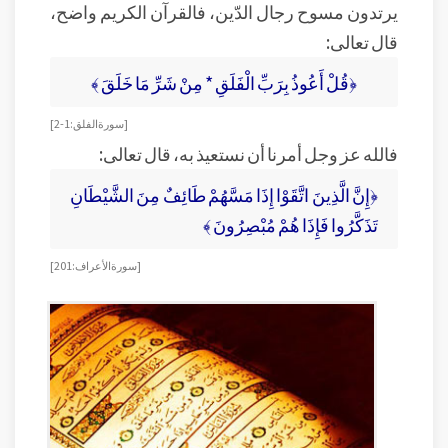
يرتدون مسوح رجال الدّين، فالقرآن الكريم واضح،
قال تعالى:
﴿قُلْ أَعُوذُ بِرَبِّ الْفَلَقِ * مِنْ شَرِّ مَا خَلَقَ ﴾
[ سورة الفلق : 1-2]
فالله عز وجل أمرنا أن نستعيذ به، قال تعالى:
﴿إِنَّ الَّذِينَ اتَّقَوْا إِذَا مَسَّهُمْ طَائِفٌ مِنَ الشَّيْطَانِ
تَذَكَّرُوا فَإِذَا هُمْ مُبْصِرُونَ ﴾
[ سورة الأعراف : 201]