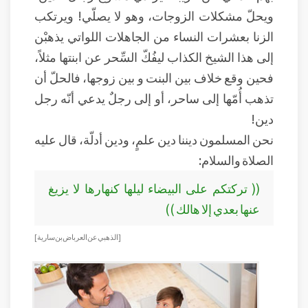
ويحلّ مشكلات الزوجات، وهو لا يصلّي! ويرتكب
الزنا بعشرات النساء من الجاهلات اللواتي يذهبْن
إلى هذا الشيخ الكذاب ليفُكّ السِّحر عن ابنتها مثلاً،
فحين وقع خلاف بين البنت و بين زوجها، فالحلّ أن
تذهب أُمّها إلى ساحر، أو إلى رجلٌ يدعي أنّه رجل
دين!
نحن المسلمون ديننا دين علمٍ، ودين أدلّة، قال عليه
الصلاة والسلام:
(( تركتكم على البيضاء ليلها كنهارها لا يزيغ
عنها بعدي إلا هالك ))
[ الذهبي عن العرباض بن سارية ]