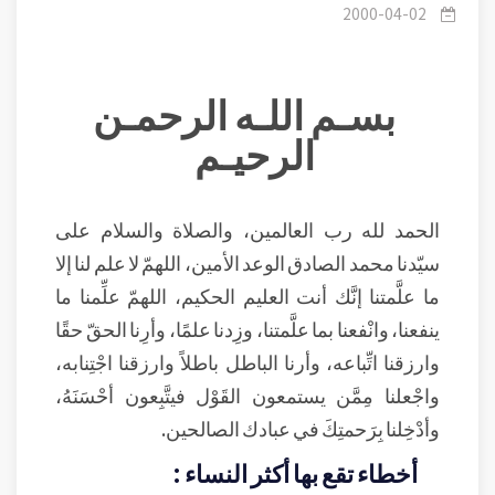
النساء 1 - الذهاب للسحرة والمشعوذين
2000-04-02
بسـم اللـه الرحمـن
الرحيـم
الحمد لله رب العالمين، والصلاة والسلام على
سيّدنا محمد الصادق الوعد الأمين، اللهمّ لا علم لنا إلا
ما علَّمتنا إنَّك أنت العليم الحكيم، اللهمّ علِّمنا ما
ينفعنا، وانْفعنا بما علَّمتنا، وزِدنا علمًا، وأرِنا الحقّ حقًا
وارزقنا اتِّباعه، وأرنا الباطل باطلاً وارزقنا اجْتِنابه،
واجْعلنا مِمَّن يستمعون القَوْل فيتَّبِعون أحْسَنَهُ،
وأدْخِلنا بِرَحمتِكَ في عبادك الصالحين.
أخطاء تقع بها أكثر النساء :