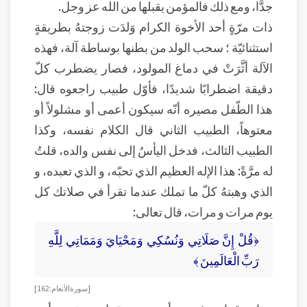
جدًّا، ومع ذلك فالمؤمن يقبلها من الله عز وجل.
ذات مرّةٍ أحد الأخوة الكرام وَلدَت زوجتهُ بطريقةٍ
استثنائيّة ؛ سحب الولد من بطنها بوساطة آلة، فهذه
الآلة أثَّرَتْ في دماغ المولود، فصار يضطرب كلّ
دقيقة اضطرابًا شديدًا، فأوّل طبيب راجعوه قال:
هذا الطّفل مصيره أنّه سيكون أعمى أو مشلولاً أو
معتوهاً، الطبيب الثاني قال الكلام نفسه، وكذا
الطبيب الثالث، فدخل اليأسُ إلى نفس والده، قلتُ
له مرَّةً: هذا الإله العظيم الذي تحبّه، و الذي تعبده، و
الذي وهبتهُ كلّ ما تملك عندما تقرأ في صلاتك كل
يوم مرات و مرات، قال تعالى:
﴿قُلْ إِنَّ صَلَاتِي وَنُسُكِي وَمَحْيَايَ وَمَمَاتِي لِلَّهِ
رَبِّ الْعَالَمِينَ ﴾
[ سورة الأنعام : 162]