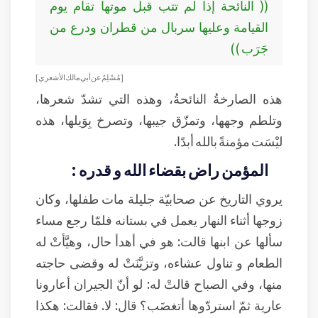
(( النائحة إذا لم تتب قبل موتها تقام يوم
القيامة وعليها سربال من قطران ودرع من
جَرَب ))
[ مُسْلِمٌ عن أبي مالك الأشعري]
هذه الصارخةُ النائحةُ، وهذه التي تشدّ شعرها،
وتلطم وجهها، وتمزّق جيبها، وتصرخ بِوَيلها، هذه
ليْسَت مؤمنةً بالله أبدًا.
المؤمن راض بقضاء الله و قدره :
يروي التاريخ عن صحابيّة جليلة مات طفلها، وكان
زوجها أثناء النهار يعمل في بستانه فلمّا رجع مساء
سألها عن ابنها قالت: هو في أهدأ حال، وهيَّأتْ له
الطعام و تناول عشاءه، وتزيَّنَتْ له وقضى حاجته
منها، وفي الصباح قالتْ له: لو أنّ الجيران أعارونا
عارية ثمّ استردّوها أتغضَب؟ قال: لا. فقالت: هكذا