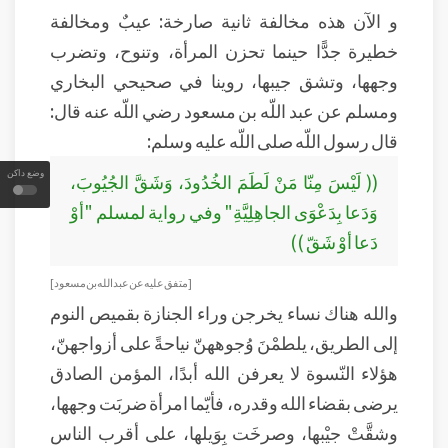
و الآن هذه مخالفة ثانية صارخة: عيبٌ ومخالفة
خطيرة جدًّا حينما تحزن المرأة، وتنوح، وتضرب
وجهها، وتشق جيبها، روينا في صحيحي البخاري
ومسلم عن عبد اللّه بن مسعود رضي اللّه عنه قال:
قال رسول اللّه صلى اللّه عليه وسلم:
وضع داكن
(( لَيْسَ مِنّا مَنْ لَطَمَ الخُدُودَ، وَشَقَّ الجُيُوبَ،
وَدَعا بِدَعْوَى الجاهِلِيَّةِ" وفي رواية لمسلم "أوْ
دَعا أوْ شَقّ ))
[ متفق عليه عن عبد الله بن مسعود]
والله هناك نساء يخرجن وراء الجنازة بقميص النوم
إلى الطريق، يلطمْنَ وُجوههنّ نياحةً على أزواجهنّ،
هؤلاء النّسوة لا يعرفن الله أبدًا، المؤمن الصادق
يرضى بقضاء الله وقدره، فأيّما امرأة ضربَت وجهها،
وشقَّتْ جيْبها، وصرخَت بِوَيلها، على أقرب الناس