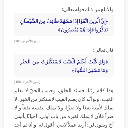
والأبلغ من ذلك قوله تعالى:
﴿إِنَّ الَّذِينَ اتَّقَوْا إِذَا مَسَّهُمْ طَائِفٌ مِنَ الشَّيْطَانِ
تَذَكَّرُوا فَإِذَا هُمْ مُبْصِرُونَ ﴾
[ سورة الأعراف : 201]
قال تعالى:
﴿وَلَوْ كُنْتُ أَعْلَمُ الْغَيْبَ لَاسْتَكْثَرْتُ مِنَ الْخَيْرِ
وَمَا مَسَّنِيَ السُّوءُ ﴾
[ سورة الأعراف : 188]
هذا كلام ربّنا، فسيّد الخلق، وحبيب الحقّ لا يعلم
الغيب، ولو أنّه كان يعلم الغيب لاستكثر من الخير، لا
يملك لأمته نفعًا ولا ضرًّا، ولا يملك لنفسه نفعاً و لا
ضراً فلأن لا يملك لغيره من باب أولى، أحيانًا يأتيني
أخ ويقول لي: أريد عملاً لابني، أقول له: و أنا لم أجد