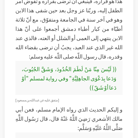
هذا هو قراره، فينبغي أن ترضى بقراره و تفوض أمر
الطفل إليه، وربّنا عز وجل بعد حين شفى هذا الابن
وهو في آخر سنة في الجامعة ومتفوّق، مع أنّ ثلاثة
أطبّاء من كبار أطباء دمشق أجمعوا على أنّ هذا
الابن ينتهي إلى العمى أو الشلل أو العته، فالذي عند
الله غير الذي عند العبد، يجبُ أن ترضى بقضاء الله
وقدره، قال رسول اللّه صلى اللّه عليه وسلم:
(( لَيْسَ مِنّا مَنْ لَطَمَ الخُدُودَ، وَشَقَّ الجُيُوبَ،
وَدَعا بِدَعْوَى الجاهِلِيَّةِ" وفي رواية لمسلم "أوْ
دَعا أوْ شَقّ ))
[ متفق عليه عن عبد الله بن مسعود]
و إليكم الحديث الذي رواه الإمام مسلم، فعن أبي
مالك الأشعري رَضِيَ اللَّهُ عَنْهُ قال، قال رَسُول اللَّهِ
صَلَّى اللَّهُ عَلَيْهِ وَسَلَّم: