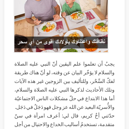
يجبُ أن تعلموا علم اليقين أنّ النبي عليه الصلاة
والسلام لا يؤخّر البيان عن وقته، لو أنّ هناك طريقة
لفكّ السِّحْر، وللتأليف بين الزوجين غير هذه الآيات
وتلك الأحاديث لذكرها النبي عليه الصلاة والسلام،
أما هذا الابتداع في حلّ مشكلات الناس الاجتماعيّة
والأُسريّة البعيد عن الله عز وجل فهو دَجَلٌ في دَجَل.
حدّثني أخٌ كريم، قال لي: أعرف امرأة في سنّ
متقدمة، تستخدمُ أساليب الخداع والاحتيال من أجل