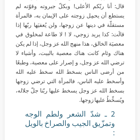
قال: أنا ربّكم الأعلى! وبكلّ جبروته وقوّته لم
يستطع أن يحمِل زوجته على الإيمان به، فالمرأة
مستقلّة في دينها عن زوجها، ولن يُعفيَها ربّها إذا
قالَت: كذا يريد زوجي، لا ! لا طاعة لمخلوق في
معصيَة الخالق، هذا منهج الله عز وجل، إذا لم يكن
هناك وئام كانت هناك معصية بالبيت، وأشياء لا
ترضي الله عز وجل، و إصرار على معصية، وطبعًا
من أرضى الناس بسخط الله سخط عليه الله
وأسخط عليه الناس، فالمرأة التي ترضي زوجها
بسخط الله عز وجل يسخط عليها ربّنا جلّ جلاله،
ويُسخِّطُ عليها زوجها.
2 ـ شدّ الشعر ولطم الوجه
وتمزّيق الجيب والصراخ بالويل
: