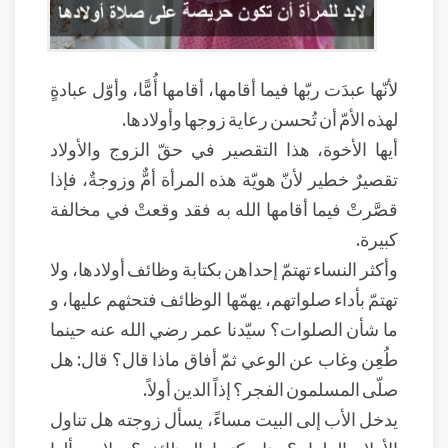
لأنّها عبدَت ربّها فيما أقامها، أقامها أُمًّا، وأوّل عبادةٍ
لهذه الأمّ أن تُحسن رعاية زوجها وأولادها.
أيها الأخوة، هذا التقصير في حقّ الزوج والأولاد
تقصيرٌ خطير لأنّ هويّة هذه المرأة أمٌّ وزوجةٌ، فإذا
قصَّرتْ فيما أقامها الله به فقد وقعتْ في مخالفة
كبيرة.
وأكثر النساء تهتمّ إحداهن بكتابة وظائف أولادها، ولا
تهتمّ بأداء صلواتهم، يهمّها الوظائف فتحثهم عليها، و
ما شأن الصلوات؟ سيّدنا عمر رضي الله عنه حينما
طُعِن وغاب عن الوعي ثمّ أفاق ماذا قال؟ قال: هل
صلّى المسلمون الفجر؟ إذاً الدين أولاً.
يدخل الأب إلى البيت مساءً، يسأل زوجته هل تناول