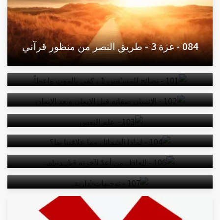
084 - غزة 3 - طريق النصر من منظور قرآني
101 - نصائح للمسلمين 1 ، كفى بالموت واعظاً
102 - الإنسان صفاته قبل الإيمان وبعد الإيمان
103 - علم النفس.
104 - لماذا الشمائل وما علاقتنا بها؟
106 - العاقل من أعدّ لآخرته قبل دنياه.
107 - توجيهات إدارية.