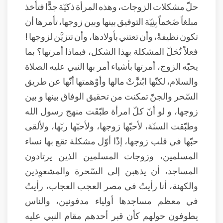
حلّ مشكلات الزوجات، وهذه المرأة ذكيّة جدًّا فتأخذ
مبلغاً ضَخماً بِنِيّة التوفيق بينها وبين زوجها، تأمرها أن
تكون نظيفةً، وأن تعتني بأولادها، وأن تتزيَّن لزوجها !
فعلاً تُحَلّ المشكلة بهذا الشكل، فبماذا أمرتها؟ بما
يحبّه الزوج، أمرتها بأشياء أمر بها النبي عليه الصلاة
والسلام، لكنّها ابْتزَّتْ مالها وأوْهمتها أنّها عن طريق
السّحر والجنّ تمكنت من تحقيق الوفاق بينها و بين
زوجها، و لو أنّ كلّ امرأة طبّقَت منهج رسول الله
وطبّقت السنّة، لأحبّها زوجها، ولأحبّها ربّها، ولألقى
حبّها في قلب زوجها، إذًا أوّل مشكلة تقع بها نساء
المسلمين، وزوجات المسلمين الذين يرتادون
المساجد، أن يذهبن إلى السّحرة والمشعوِذين
والكهنة، أنا رأيتُ في مصر العجب العجاب، رأيتُ
في معظم مساجدها أولياء مدفونين، والناس
يطوفون حولهم كأن قبر أحدهم مقام النبي عليه