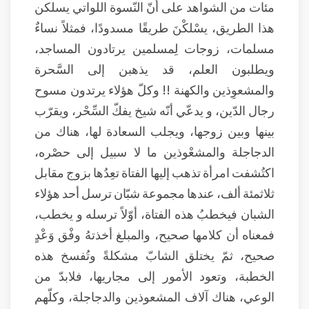
مئات من الشواهد على أنّ النّسوة اللواتي يسلكن
هذا الطريق، يسْلكْنَ طريقًا مسدودًا، فمثلاً نساءٌ
مسلمات، زوجات لِمسلمين يرتادون المساجد،
ويطلبون العلم، قد يذهبن إلى السَّحرة
والمشعوِذين والكهنة !! وكلّ هؤلاء يرتدون مسوح
رجال الدّين، و يدعّي أنّه شيخ يفكّ السِّحْر، ويقرّب
بينها وبين زوجها، ويجلب السعادة لها، هناك من
الدجاجلة والمشعْوذين ما لا سبيل إلى حصْره،
اكتُشفت امرأة تذهب إليها الفتاة تعِدُها بزوج مقابل
ثلاثمئة ألف، عندها مجموعة شبّان ترسل أحد هؤلاء
الشبان فيخطبُ هذه الفتاة، أوّلاً ترسله و يخطب،
فمعناه أن كلامها صحيح، والمبلغ أخذتهُ وفْق وَعْدٍ
صحيح، ثمّ يختلق الشابّ مشكلةً وتُفسخ هذه
الخطبة، وتعود الأمور إلى مجاريها، فلابدّ من
الوعي، هناك آلاف المشعوذين والدجاجلة، وكلّهم