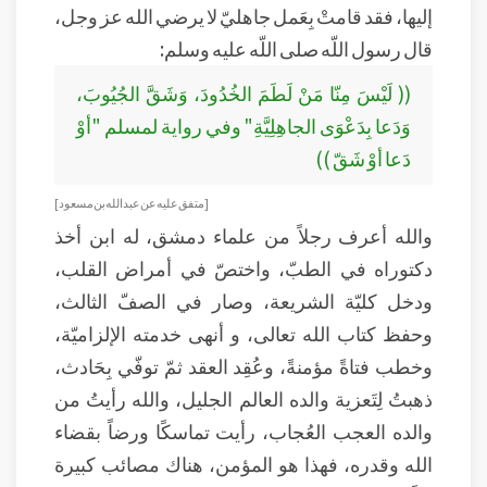
إليها، فقد قامتْ بِعَمل جاهليّ لا يرضي الله عز وجل،
قال رسول اللّه صلى اللّه عليه وسلم:
(( لَيْسَ مِنّا مَنْ لَطَمَ الخُدُودَ، وَشَقَّ الجُيُوبَ،
وَدَعا بِدَعْوَى الجاهِلِيَّةِ" وفي رواية لمسلم "أوْ
دَعا أوْ شَقّ ))
[ متفق عليه عن عبد الله بن مسعود]
والله أعرف رجلاً من علماء دمشق، له ابن أخذ
دكتوراه في الطبّ، واختصّ في أمراض القلب،
ودخل كليّة الشريعة، وصار في الصفّ الثالث،
وحفظ كتاب الله تعالى، و أنهى خدمته الإلزاميّة،
وخطب فتاةً مؤمنةً، وعُقِد العقد ثمّ توفّي بِحَادث،
ذهبتُ لِتَعزية والده العالم الجليل، والله رأيتُ من
والده العجب العُجاب، رأيت تماسكًا ورضاً بقضاء
الله وقدره، فهذا هو المؤمن، هناك مصائب كبيرة