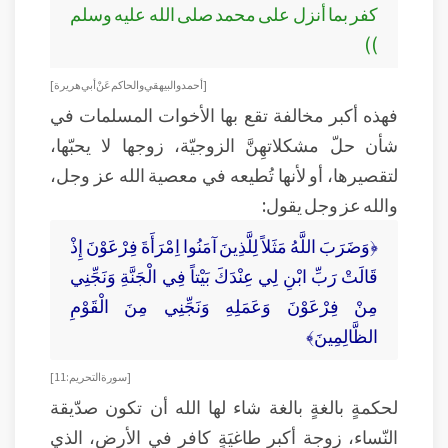
كفر بما أنزل على محمد صلى الله عليه وسلم
))
[أحمد والبيهقي والحاكم عَنْ أبي هريرة ]
فهذه أكبر مخالفة تقع بها الأخوات المسلمات في
شأن حلّ مشكلاتهِنَّ الزوجيّة، زوجها لا يحبّها،
لتقصيرها، أو لأنها تُطيعه في معصية الله عز وجل،
والله عز وجل يقول:
﴿وَضَرَبَ اللَّهُ مَثَلاً لِلَّذِينَ آمَنُوا اِمْرَأَةَ فِرْعَوْنَ إِذْ
قَالَتْ رَبِّ ابْنِ لِي عِنْدَكَ بَيْتاً فِي الْجَنَّةِ وَنَجِّنِي
مِنْ فِرْعَوْنَ وَعَمَلِهِ وَنَجِّنِي مِنَ الْقَوْمِ
الظَّالِمِينَ﴾
[ سورة التحريم : 11]
لحكمةٍ بالغةٍ بالغة شاء لها الله أن تكون صدّيقة
النّساء، زوجة أكبر طاغيَةٍ كافر في الأرض، الذي