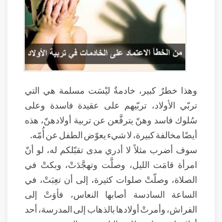
وهذا خطرٌ كبير، خادمةٌ ليْسَت مسلمة هي التي
تربّي الأولاد، تربّيهم على عقيدة فاسدة وعلى
سُلوك فاسد وهنّ يترفَّعن عن تربية أولادهنّ، هذه
أيضًا مخالفة كبيرة، لا شيء يعوّض الطفل عن أُمّه.
سوف أضرب مثلاً لا أدري مدى تقبّلكم له، لو أنّ
امرأة قامَت الليل، وصلَّت وتهجَّدَتْ، وبكتْ في
الصلاة، وصلّتْ صلوات كثيرة، إلى أن تعِبَتْ، في
الساعة السادسة أصابها النعاس، فأوَتْ إلى
الفراش، وأمرتْ أولادها بالذهاب إلى المدرسة، أحد