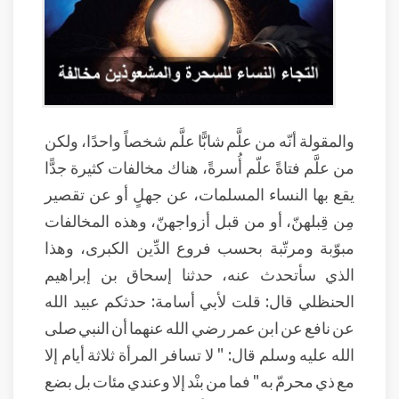
والمقولة أنّه من علَّم شابًّا علَّم شخصاً واحدًا، ولكن
من علَّم فتاةً علّم أُسرةً، هناك مخالفات كثيرة جدًّا
يقع بها النساء المسلمات، عن جهلٍ أو عن تقصير
مِن قِبلهنّ، أو من قبل أزواجهنّ، وهذه المخالفات
مبوّبة ومرتّبة بحسب فروع الدِّين الكبرى، وهذا
الذي سأتحدث عنه، حدثنا إسحاق بن إبراهيم
الحنظلي قال: قلت لأبي أسامة: حدثكم عبيد الله
عن نافع عن ابن عمر رضي الله عنهما أن النبي صلى
الله عليه وسلم قال: " لا تسافر المرأة ثلاثة أيام إلا
مع ذي محرمّ به" فما من بنْد إلا وعندي مئات بل بضع