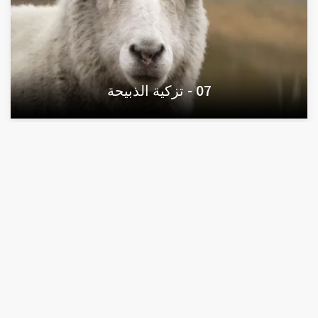
07 - تزكية الذبيحة
09 - لماذا اتخذ الله بيتا؟