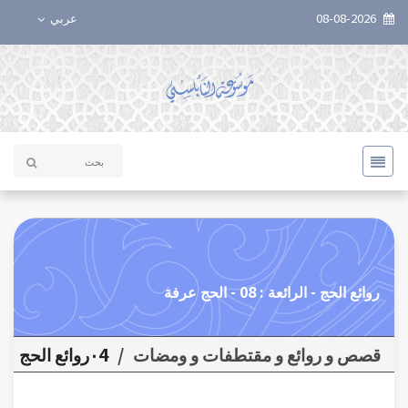
08-08-2026
عربي
روائع الحج - الرائعة : 08 - الحج عرفة
قصص و روائع و مقتطفات و ومضات
/
٠4روائع الحج