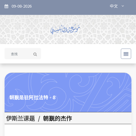
09-08-2026
中文
8 - 朝觐是驻阿拉法特
伊斯兰课题
/
朝觐的杰作