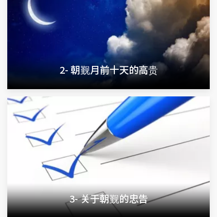
2- 朝觐月前十天的高贵
3- 关于朝觐的忠告