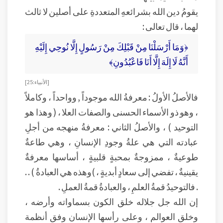
يقومُ دين الله بشرائعهِ المتعددةِ على أصلين لا ثالث
لهما ، قال تعالى :
﴿وَمَا أَرْسَلْنَا مِنْ قَبْلِكَ مِنْ رَسُولٍ إِلَّا نُوحِي إِلَيْهِ
أَنَّهُ لَا إِلَهَ إِلَّا أَنَا فَاعْبُدُونِ﴾
[ الأنبياء : 25 ]
فالأصلُ الأولُ : معرفةُ الله موجوداً , وواحداً ، وكاملاً
، وهو ذو الأسماء الحسنى والصفات العلا ، ( وهذا هو
التوحيد ) ، والأصلُ الثاني : معرفةُ منهجه من أجلِ
عبادته التي هي علةُ وجودِ الإنسانِ ، وهي طاعةٌ
طوعيةٌ ، ممزوجةٌ بمحبةٍ قلبيةٍ ، أساسها معرفةٌ
يقينيةٌ ، تفضي إلى سعادٍ أبديةٍ ، )وهذه هي العبادةُ ) . .
. فالتوحيدُ قمةُ العلمِ ، والعبادةُ قمةُ العملِ .
إن الله جل جلاله خلق الكون بسماواته وأرضه ،
وخلق العوالم ، وعلى رأسها الإنسان وفق أنظمة