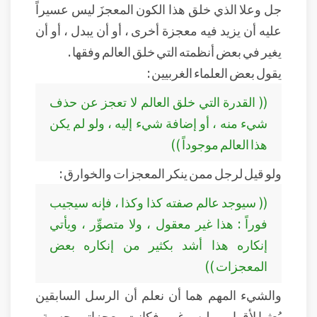
جل وعلا الذي خلق هذا الكون المعجزَ ليس عسيراً
عليه أن يزيد فيه معجزة أخرى ، أو أن يبدل ، أو أن
يغير في بعض أنظمته التي خلق العالم وفقها .
يقول بعض العلماء الغربيين :
(( القدرة التي خلق العالم لا تعجز عن حذف
شيء منه ، أو إضافة شيء إليه ، ولو لم يكن
هذا العالم موجوداً ))
ولو قيل لرجل ممن ينكر المعجزات والخوارق :
(( سيوجد عالم صفته كذا وكذا ، فإنه سيجيب
فوراً : هذا غير معقول ، ولا متصوِّر ، ويأتي
إنكاره هذا أشد بكثير من إنكاره بعض
المعجزات ))
والشيء المهم هما أن نعلم أن الرسل السابقين
بُعثوا لأقوامهم ليس غير ، فكانت معجزاتهم حسية ،