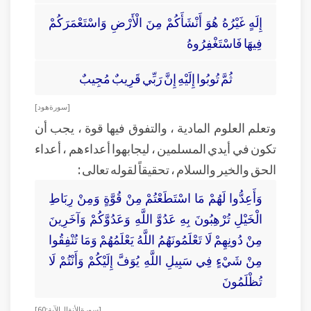
إِلَهٍ غَيْرُهُ هُوَ أَنْشَأَكُمْ مِنَ الْأَرْضِ وَاسْتَعْمَرَكُمْ
فِيهَا فَاسْتَغْفِرُوهُ
ثُمَّ تُوبُوا إِلَيْهِ إِنَّ رَبِّي قَرِيبٌ مُجِيبٌ
[ سورة هود ]
وتعلم العلوم المادية ، والتفوق فيها قوة ، يجب أن
تكون في أيدي المسلمين ، ليجابهوا أعداءهم ، أعداء
الحق والخير والسلام ، تحقيقاً لقوله تعالى :
وَأَعِدُّوا لَهُمْ مَا اسْتَطَعْتُمْ مِنْ قُوَّةٍ وَمِنْ رِبَاطِ
الْخَيْلِ تُرْهِبُونَ بِهِ عَدُوَّ اللَّهِ وَعَدُوَّكُمْ وَآخَرِينَ
مِنْ دُونِهِمْ لَا تَعْلَمُونَهُمُ اللَّهُ يَعْلَمُهُمْ وَمَا تُنْفِقُوا
مِنْ شَيْءٍ فِي سَبِيلِ اللَّهِ يُوَفَّ إِلَيْكُمْ وَأَنْتُمْ لَا
تُظْلَمُونَ
[ سورة الأنفال الآية : 60 ]