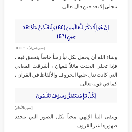
تتجلى إلا بعد حين قال تعالى :
إِنْ هُوَ إِلَّا ذِكْرٌ لِلْعَالَمِينَ (86) وَلَتَعْلَمُنَّ نَبَأَهُ بَعْدَ
حِينٍ (87)
[سورة ص الآيات : 87 ـ 88 ]
وشاء الله أن يجعل لكل نبأ زمناً خاصاً يتحقق فيه ،
فإذا تجلى الحدث مائلاً للعيان ، أشرقت المعاني
التي كانت تدل عليها الحروف والألفاظ في القرآن ،
كما في قوله تعالى :
لِكُلِّ نَبَإٍ مُسْتَقَرٌّ وَسَوْفَ تَعْلَمُونَ
[ سورة الأنعام ]
ويبقى النبأ الإلهي محياً بكل الصور التي يتجدد
ظهورها عبر القرون .