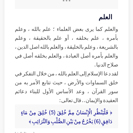
* * *
العلم
والعلم كما يرى بعض العلماء ؛ علم بالله ، وعلم
بأمره ، علم بخلقه ، أو علم بالحقيقة ، وعلم
بالشريعة ، وعلم بالخليقة ، والعلم بالله اصل الدين ،
والعلم بأمره أصل العبادة ، والعلم بخلقه أصل في
صلاح الدنيا .
لقد دعا الإسلام إلى العلم بالله ، من خلال التفكر في
خلق السماوات والأرض ، حيث تتابع الأمر به من
سور القرآن ، وعد الأساس الأول للبناء دعائم
العقيدة والإيمان . . قال تعالى :
﴿ فَلْيَنْظُرِ الْإِنْسَانُ مِمَّ خُلِقَ (5) خُلِقَ مِنْ مَاءٍ
دَافِقٍ (6) يَخْرُجُ مِنْ بَيْنِ الصُّلْبِ وَالتَّرَائِبِ ﴾