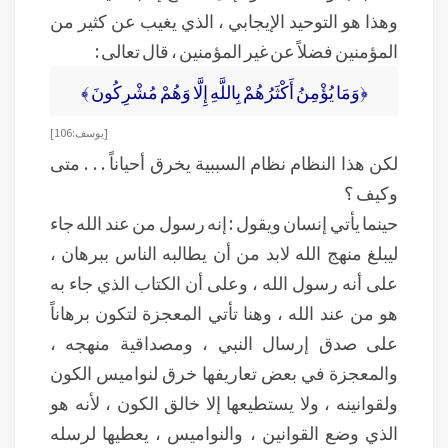
وهذا هو التوحيد الإيجابي ، الذي يغيب عن كثير من
المؤمنين فضلاً عن غير المؤمنين ، قال تعالى :
﴿وَمَا يُؤْمِنُ أَكْثَرُهُمْ بِاللَّهِ إِلَّا وَهُمْ مُشْرِكُونَ ﴾
[ يوسف : 106 ]
لكن هذا النظام نظام السببية يخرق أحياناً . . . متى
وكيف ؟
حينما يأتي إنسان ويقول : إنه رسول من عند الله جاء
ليبلغ منهج الله لابد من أن يطالبه الناس ببرهان ،
على أنه رسول الله ، وعلى أن الكتاب الذي جاء به
هو من عند الله ، وهنا تأتي المعجزة لتكون برهاناً
على صدق إرسال النبي ، ومصداقية منهجه ،
والمعجزة في بعض تعاريفها خرق لنواميس الكون
ولقوانينه ، ولا يستطيعها إلا خالق الكون ، لأنه هو
الذي وضع القوانين ، والنواميس ، يعطيها لرسله