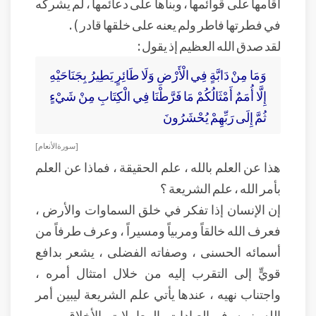
أقامها على قوائمها ، وبناها على دعائمها ، لم يشركه
في فطرتها فاطر ولم يعنه على خلقها قادر ) .
لقد صدق الله العظيم إذ يقول :
وَمَا مِنْ دَابَّةٍ فِي الْأَرْضِ وَلَا طَائِرٍ يَطِيرُ بِجَنَاحَيْهِ
إِلَّا أُمَمٌ أَمْثَالُكُمْ مَا فَرَّطْنَا فِي الْكِتَابِ مِنْ شَيْءٍ
ثُمَّ إِلَى رَبِّهِمْ يُحْشَرُونَ
[ سورة الأنعام ]
هذا عن العلم بالله ، علم الحقيقة ، فماذا عن العلم
بأمر الله ، علم الشريعة ؟
إن الإنسان إذا تفكر في خلق السماوات والأرض ،
فعرف الله خالقاً ومربياً ومسيراً ، وعرف طرفاً من
أسمائه الحسنى ، وصفاته الفضلى ، يشعر بدافع
قويٍّ إلى التقرب إليه من خلال امتثال أمره ،
واجتناب نهيه ، عندها يأتي علم الشريعة ليبين أمر
الله ونهيه ، في العبادات والمعاملات والأخلاق .