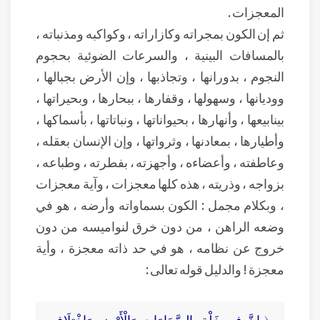
المعجزات .
ثم إن الكون بمجراته وكازاراته ، وكواكبه ومذنباته ،
بالمسافات البينية ، والسرعات الضوئية بحجوم
النجوم ، بدورانها ، وتجاذبها ، وإن الأرض بجبالها ،
ووديانها ، وسهولها ، وقفارها ، ببحارها ، وبحيراتها ،
بينابيعها ، وأنهارها ، بحيواناتها ، ونباتاتها ، بأسماكها ،
وأطيارها ، بمعادنها ، وثرواتها ، وإن الإنسان بعقله ،
وعاطفته ، وأعضاءه ، وأجهزته ، بفطرته ، وطباعه ،
بزواجه ، وذريته ، هذه كلها معجزات ، وآية معجزات
، وبكلام مجمل : الكون بسماواته وأرضه ، هو في
وضعه الراهن ، من دون خرق لنواميسه من دون
خروج عن نظامه ، هو في حد ذاته معجزة ، وأية
معجزة ! والدليل قوله تعالى :
﴿ إِنَّ فِي خَلْقِ السَّمَاوَاتِ وَالْأَرْضِ وَاخْتِلَافِ