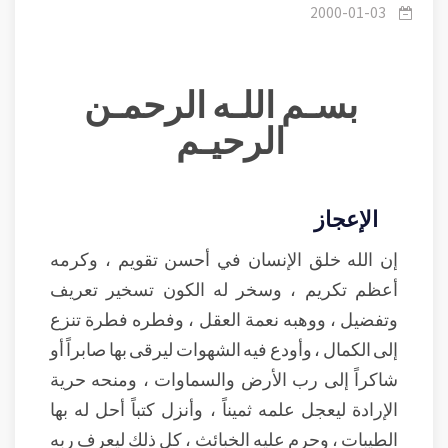
في الآفاق.
2000-01-03
بسـم اللـه الرحمـن
الرحيـم
الإعجاز
إن الله خلق الإنسان في أحسن تقويم ، وكرمه
أعظم تكريم ، وسخر له الكون تسخير تعريف
وتفضيل ، ووهبه نعمة العقل ، وفطره فطرة تنزع
إلى الكمال ، وأودع فيه الشهوات ليرقى بها صابراً أو
شاكراً إلى رب الأرض والسماوات ، ومنحه حرية
الإرادة ليعجل علمه ثميناً ، وأنزل كتباً أحل له بها
الطيبات ، وحرم عليه الخبائث ، كل ذلك ليعرف ربه