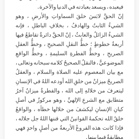
فيعبده ، ويسعد بعبادته في الدنيا والآخرة .
إنّ الحقَّ لابَسَ خلقَ السماواتِ والأرضِ ، وهو
الشيءُ الثابتُ والهادفُ ، بخلافِ الباطلِ ، فإنه
الشيءُ الزائلُ والعابثُ ، إنّ الحقَّ دائرةٌ تقاطعُ فيها
أربعةُ خطوطٍ ؛ خطُّ النقلِ الصحيحِ ، وخطُّ العقلِ
الصريحِ ، وخطُّ الفطرةِ السليمةِ ، وخطُّ الواقعِ
الموضوعيًّ ، فالنقلُ الصحيحُ كلامه سبحانه وتعالى ،
مع بيان المعصوم عليه الصلاة والسلام ، والعقلُ
الصريحُ ميزانٌ من خلقِ الله أودعه اللهُ في الإنسانِ
ليتعرفَ من خلالهِ إلى الله ، والفطرةُ ميزانٌ آخرُ
متطابق مع الشرعِ الإلهيِّ ، وهو مركوزٌ في أصلِ
كيانِ الإنسانِ ليكشفَ من خلالها خطأه ، والواقعُ
خلقُ الله تحكمهُ القوانينُ التي قننها اللهُ جل جلاله ،
فإذا كانت هذه الفروعُ الأربعةُ من أصلٍ واحدٍ فهي
مطابقةٌ فيما بينها .