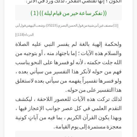
الكون ؟ إنها تقتضي التفكر ، لذلك ورد في الأثر :
(( تفكر ساعة خير من قيام ليلة )) ( 1 )
[(1) مصنف غبن أبي شيبة من قول الحسن البصري ( 35223 ) ، وشعب البيهقي قول أبي
الدرداء ( 118 ) ]
ولحكمة إلهية بالغة لم يفسر النبي عليه الصلاة
والسلام هذه الآيات ؛ إما باجتهاد منه ، أو بتوجيه من
الله جلت حكمته ، لأنه لو فسرها على النحو يناسب
فهم من حوله لأنكر هذا التفسير من سيأتي بعده ،
ولو فسرها تفسيراً يفهمه من سيأتي بعده لاستغلق
هذا التفسير على من حوله .
لذلك تركت هذه الآيات للعصور اللاحقة ، ليكشف
التقدم العلمي في كل عصر جوانب الإعجاز فيها ،
وبهذا يكون القرآن الكريم ، بما فيه من آياتٍ كونية
معجزة مستمرة إلى يوم القيامة .