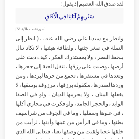
لقد صدق الله العظيم إذ يقول :
سَنُرِيهِمْ آيَاتِنَا فِي الْآفَاقِ
[ سورة فصلت الآية : 53 ]
وانظر مع سيدنا علي رضي الله عنه . . ( انظر إلى
النملة في صغر جثتها ، ولطافة هيئتها ، لا تكاد تنال
بلحظ البصر ، ولا بمستدرك الفكر ، كيف دبت على
أرضها ، وصبت على رزقها ، تنقل الحبة إلى جحرها ،
وتعدها في مستقرها ، تجمع من حرها لبردها ، ومن
وردها لصدرها ، مكفولة برزقها ، مرزوقة بوسقها ، لا
يغفلها المنان ، ولا يحرمها الديان ، ولو في الصفا
الوابد ، والحجر الجامد ، ولو فكرت في مجاري أكلها
، في علوها وسفلها ، وما في الجوف من شراسيف
بطنها ، وما في الرأس من عينها وأذنها ، لرأيت من
خلقها عجبا ولقيت من وصفها تعبا ، فتعالى الله الذي