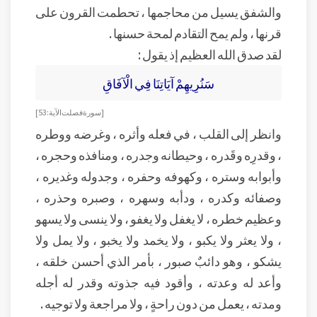
والشفق يسيل من محاجمها ، تحطمت القرون على
قرنها ، ولم يمح التقادم لمحة حسنها .
لقد صدق الله العظيم إذ يقول :
سَنُرِيهِمْ آيَاتِنَا فِي الْآفَاقِ
[ سورة فصلت الآية : 53 ]
وانظر إلى القلب ، في فعله وأثره ، وغرضه ووطره
، وقدرِه وقَدره ، وحيطانه وجدره ، ومنافذه وحجره ،
وأبوابه وستره ، وكهوفه وحفره ، وجدوله وغديره ،
وصفائه وكدره ، ودأبه وسهره ، وصبره وحذره ،
وعظيم خطره ، لا يغفل ولا يغفو ، ولا ينسى ولا يسهو
، ولا يعثر ولا يكبو ، ولا يخمد ولا يخبو ، ولا يمل ولا
يشكو ، وهو دائبٌ صبور ، بأمر الذي أحسن خلقه ،
وأعد له وعدته ، وأقود فيه جذوته وقدر له أجله
ومدته ، يعمل من دون راحةٍ ، ولا مراجعة ولا توجيه .