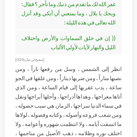
غفر الله لك ما تقدم من ذنبك وما تأخر ؟ فقال :
ويحك يا بلال ، وما يمنعني أن أبكي وقد أنزل
الله تعالى في هذه الليلة :
(( إن في خلق السماوات والأرض واختلاف
الليل والنهار لآيات لأولي الألباب
[ صحيح ابن حيان ( 620 ) ]
انظر إلى الشمس ، وسل من رفعها ناراً ، ومن
نصبها مناراً ، ومن ضربها ديناراً ، ومن علقها في الجو
ساعة ، يدب عقربها إلى قيام الساعة ، ومن الذي
آتاها معراجها ، وهداها أدراجها ، وأحلها أبراجها ونقل
في سماء الدنيا سراجها ، الزمان هي سبب حصوله ،
ومن شعب فروعه وأصوله ، وكتابه وفصوله ، لولاها
ما اتسقت أيامه ، ولا انتظمت شهوره وأعوامه ، ولا
اختلف نوره وظلامه ، ذهب الأصيل من مناجمها ،