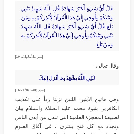
قُلْ أَيُّ شَيْءٍ أَكْبَرُ شَهَادَةً قُلِ اللَّهُ شَهِيدٌ بَيْنِي
وَبَيْنَكُمْ وَأُوحِيَ إِلَيَّ هَذَا الْقُرْآنُ لِأُنْذِرَكُمْ بِهِ وَمَنْ
بَلَغَ قُلْ أَيُّ شَيْءٍ أَكْبَرُ شَهَادَةً قُلِ اللَّهُ شَهِيدٌ
بَيْنِي وَبَيْنَكُمْ وَأُوحِيَ إِلَيَّ هَذَا الْقُرْآنُ لِأُنْذِرَكُمْ بِهِ
وَمَنْ بَلَغَ
[ سورة الأنعام الآية : 19 ]
وقال تعالى :
لَكِنِ اللَّهُ يَشْهَدُ بِمَا أَنْزَلَ إِلَيْكَ
[ سورة النساء الآية : 166 ]
وفي هاتين الآيتين اللتين نزلتا رداً على تكذيب
الكافرين بنبوة محمد عليه الصلاة والسلام بيان
لطبيعة المعجزة العلمية التي تبقى بين أيدي الناس
وتجدد مع كل فتح بشري ، في آفاق العلوم