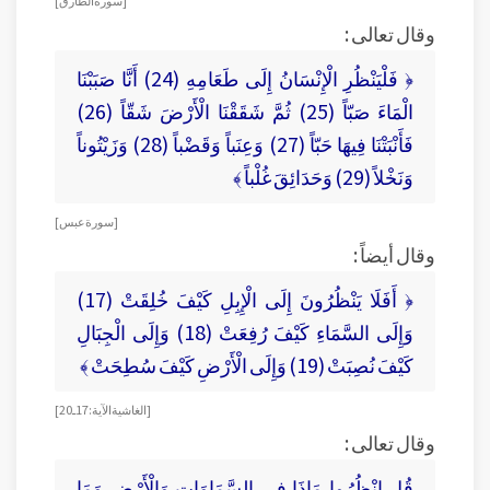
[ سورة الطارق ]
وقال تعالى :
﴿ فَلْيَنْظُرِ الْإِنْسَانُ إِلَى طَعَامِهِ (24) أَنَّا صَبَبْنَا
الْمَاءَ صَبّاً (25) ثُمَّ شَقَقْنَا الْأَرْضَ شَقّاً (26)
فَأَنْبَتْنَا فِيهَا حَبّاً (27) وَعِنَباً وَقَضْباً (28) وَزَيْتُوناً
وَنَخْلاً (29) وَحَدَائِقَ غُلْباً ﴾
[ سورة عبس ]
وقال أيضاً :
﴿ أَفَلَا يَنْظُرُونَ إِلَى الْإِبِلِ كَيْفَ خُلِقَتْ (17)
وَإِلَى السَّمَاءِ كَيْفَ رُفِعَتْ (18) وَإِلَى الْجِبَالِ
كَيْفَ نُصِبَتْ (19) وَإِلَى الْأَرْضِ كَيْفَ سُطِحَتْ ﴾
[ الغاشية الآية : 17 ـ 20 ]
وقال تعالى :
قُلِ انْظُرُوا مَاذَا فِي السَّمَاوَاتِ وَالْأَرْضِ وَمَا