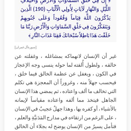
اللَّيْلِ وَالنَّهَارِ لَآيَاتٍ لِأُولِي الْأَلْبَابِ (190) الَّذِينَ
يَذْكُرُونَ اللَّهَ قِيَاماً وَقُعُوداً وَعَلَى جُنُوبِهِمْ
وَيَتَفَكَّرُونَ فِي خَلْقِ السَّمَاوَاتِ وَالْأَرْضِ رَبَّنَا مَا
خَلَقْتَ هَذَا بَاطِلاً سُبْحَانَكَ فَقِنَا عَذَابَ النَّارِ ﴾
[ سورة آل عمران ]
غير أن الإنسان لانهماكه بمشاغله ، وغفلته عن
خالقه ، ولطول أُلفته لما حوله ينسى وجه الإعجاز
في الكون ، ويغفل عن عظمة الخالق فيما خلق ،
فيحسب جهلاً منه ، وغروراً أن المعجزة هي تكلم
التي تخالف ما ألف واعتاده ، ثم يمضي هذا الإنسان
الجاهل فيتخذ مما ألفه واعتاده مقياساً لإيمانه
بالأشياء ، أو كفره بها ، وهذا جهلٌ عجيبٌ في الإنسان
، على الرغم من ارتقاءه في مدارج المَدَنيَّةِ والعلم ،
فتأمل يسيرٌ من الإنسان يوضح له بجلاء أن الخالق