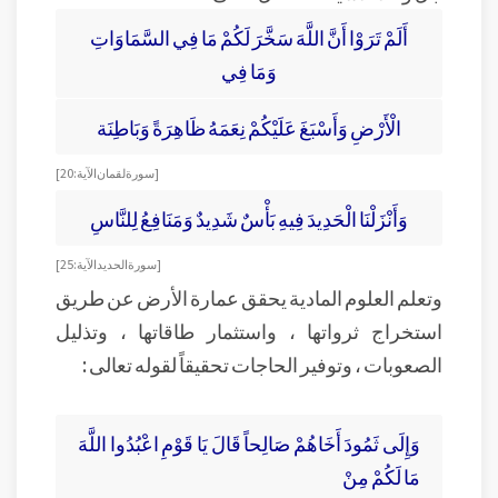
أَلَمْ تَرَوْا أَنَّ اللَّهَ سَخَّرَ لَكُمْ مَا فِي السَّمَاوَاتِ
وَمَا فِي
الْأَرْضِ وَأَسْبَغَ عَلَيْكُمْ نِعَمَهُ ظَاهِرَةً وَبَاطِنَة
[ سورة لقمان الآية : 20 ]
وَأَنْزَلْنَا الْحَدِيدَ فِيهِ بَأْسٌ شَدِيدٌ وَمَنَافِعُ لِلنَّاسِ
[ سورة الحديد الآية : 25 ]
وتعلم العلوم المادية يحقق عمارة الأرض عن طريق
استخراج ثرواتها ، واستثمار طاقاتها ، وتذليل
الصعوبات ، وتوفير الحاجات تحقيقاً لقوله تعالى :
وَإِلَى ثَمُودَ أَخَاهُمْ صَالِحاً قَالَ يَا قَوْمِ اعْبُدُوا اللَّهَ
مَا لَكُمْ مِنْ