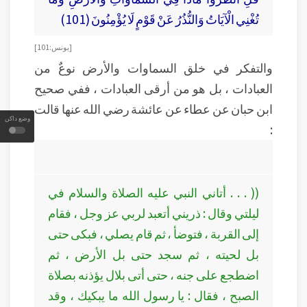
تُغْنِي الْآيَاتُ وَالنُّذُرُ عَنْ قَوْمٍ لَا يُؤْمِنُونَ (101)
[ يونس : 101 ]
والتفكر في خلق السماوات والأرض نوعٌ من
العبادات ، بل هو من أرقى العبادات ، ففي صحيح
ابن حبان عن عطاء عن عائشة رضي الله عنها قالت
وضع داكن
:
(( . . . أتاني النبي عليه الصلاة والسلام في
ليلتي وقال : ذريني أتعبد لربي عز وجل ، فقام
إلى القربة ، فتوضأ ، ثم قام يصلي ، فبكى حتى
بل لحيته ، ثم سجد حتى بل الأرض ، ثم
اضطجع على جنه ، حتى أتى بلال يؤذنه بصلاة
الصبح ، فقال : يا رسول الله ما يبكيك ، وقد