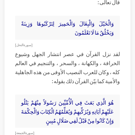
قال تعالى :
وَالْخَيْلَ وَالْبِغَالَ وَالْحَمِيرَ لِتَرْكَبُوهَا وَزِينَةً
وَيَخْلُقُ مَا لَا تَعْلَمُونَ
[ سورة النحل ]
لقد نزل القرآن في عصر انتشار الجهل وشيوع
الخرافة ، والكهانة ، والسحر ، والتنجيم في العالم
كله ، وكان للعرب النصيب الأوفى من هذه الجاهلية
والأمية كما بيّن القرآن ذلك بقوله :
هُوَ الَّذِي بَعَثَ فِي الْأُمِّيِّينَ رَسُولاً مِنْهُمْ يَتْلُو
عَلَيْهِمْ آيَاتِهِ وَيُزَكِّيهِمْ وَيُعَلِّمُهُمُ الْكِتَابَ وَالْحِكْمَةَ
وَإِنْ كَانُوا مِنْ قَبْلُ لَفِي ضَلَالٍ مُبِينٍ
[ سورة الجمعة ]