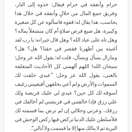
حرام وأنفقه في حرام فيقال: خذوه إلى النار،
وفريق جمع المال من حلالٍ وأنفقه في حلال هذا
يحاسب، هذا يقال له: قفوه فاسألوه عن كل صغيرة
وكبيرة، هل ضيع فرض صلاةٍ أم كان منشغلاً بماله؟
وهل تاه على عباد الله؟ وهل قال جيرانه: يا رب لقد
أغنيته بين أظهرنا فقصر في حقنا؟ هل؟ هل؟
ومازال يسأل ويسأل، قلت له: يقول الله عز وجل:
سبحان الله! اللهم ألهمني كل الأحاديث المتعلقة
بالغنى، يقول الله عز وجل: "عبدي خلقت لك
السموات والأرض و لم أعي بخلقهن أفيعييني رغيف
أسوقه لك كل حين؟ عبدي لي عليك فريضة ولك
علي رزق فإذا خالفتني في فريضتي لم أخالفك في
رزقك، وعزتي وجلالي إن لم ترض بما قسمته لك
فلأسلطن عليك الدنيا تركض فيها ركض الوحش في
البرية ثم لا ينالك منها إلا ما قسمت ولا أبالي".