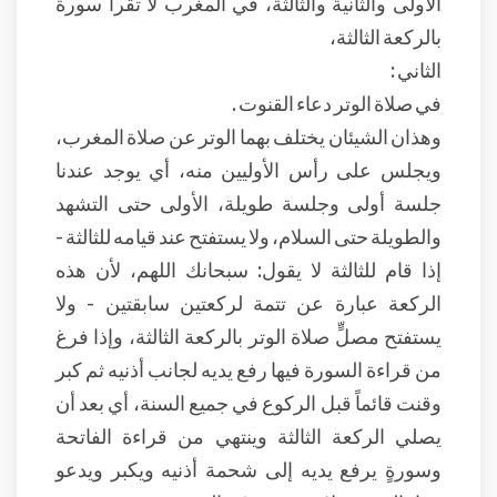
الأولى والثانية والثالثة، في المغرب لا تقرأ سورة
بالركعة الثالثة،
الثاني :
في صلاة الوتر دعاء القنوت .
وهذان الشيئان يختلف بهما الوتر عن صلاة المغرب،
ويجلس على رأس الأوليين منه، أي يوجد عندنا
جلسة أولى وجلسة طويلة، الأولى حتى التشهد
والطويلة حتى السلام، ولا يستفتح عند قيامه للثالثة -
إذا قام للثالثة لا يقول: سبحانك اللهم، لأن هذه
الركعة عبارة عن تتمة لركعتين سابقتين - ولا
يستفتح مصلٍّ صلاة الوتر بالركعة الثالثة، وإذا فرغ
من قراءة السورة فيها رفع يديه لجانب أذنيه ثم كبر
وقنت قائماً قبل الركوع في جميع السنة، أي بعد أن
يصلي الركعة الثالثة وينتهي من قراءة الفاتحة
وسورةٍ يرفع يديه إلى شحمة أذنيه ويكبر ويدعو