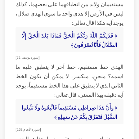
مستقيمان ولابد من انطباقهما على بعضهما، كذلك
ليس في الأرض إلا هدى واحد ما سوى الهدى ضلال،
يوجد آية هكذا قال تعالى:
﴿ فَذَلِكُمْ اللَّهُ رَبُّكُمْ الْحَقُّ فَمَاذَا بَعْدَ الْحَقِّ إِلَّا
الضَّلَالُ فَأَنَّا تُصْرَفُونَ ﴾
[ سورة يوسف: 32]
الهدى خط مستقيم، خط آخر لا ينطبق عليه ما
اسمه؟ منحنٍ، منكسر، لا يمكن أن يكون الخط
الثاني الذي لا ينطبق على هذا الخط مستقيماً، يوجد
آية دقيقة بهذا المعنى، قال تعالى:
﴿ وَأَنَّ هَذَا صِرَاطِي مُسْتَقِيماً فَاتَّبِعُوهُ وَلَا تَتَّبِعُوا
السُّبُلَ فَتَفَرَّقَ بِكُمْ عَنْ سَبِيلِهِ ﴾
[ سورة الأنعام: 153 ]
تصور نقطتين، ويوجد مستقيم بينهما، هذا هو الحق،