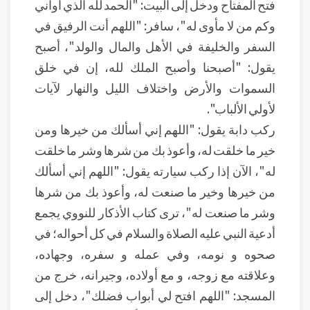
فتح المفتاح ودخل إلى البيت: "الحمد لله الذي آواني
وكم من لا مأوى له"، سافر: "اللهم أنت الرفيق في
السفر والخليفة في الأهل والمال والولد"، أصبح
يقول: "أصبحنا وأصبح الملك لله، إن في خلق
السموات والأرض واختلاف الليل والنهار لآيات
لأولي الألباب".
ركب دابة يقول: "اللهم إني أسألك من خيرها ومن
خير ما خلقت له، وأعوذ بك من شرها وشر ما خلقت
له"، الآن إذا ركب سيارته يقول: "اللهم إني أسألك
من خيرها وخير ما صنعت له، وأعوذ بك من شرها
وشر ما صنعت له"، ترى كتاب الأذكار للنووي يجمع
أدعية النبي عليه الصلاة والسلام في كل أحواله؛ في
صحوه و نومه، وفي عمله و سفره، وجهاده،
وعلاقته مع زوجه، و مع أولاده، وجيرانه، خرج من
المسجد: "اللهم افتح لي أبواب فضلك"، دخل إلى