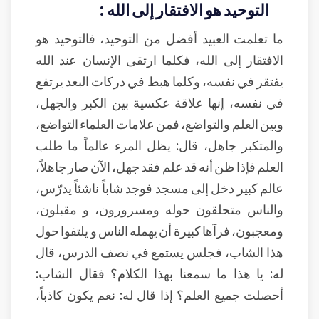
التوحيد هو الافتقار إلى الله :
ما تعلمت العبيد أفضل من التوحيد، فالتوحيد هو
الافتقار إلى الله، فكلما ارتقى الإنسان عند الله
يفتقر في نفسه، وكلما هبط في دركات البعد يرتفع
في نفسه، إنها علاقة عكسية بين الكبر والجهل،
وبين العلم والتواضع، فمن علامات العلماء التواضع،
والمتكبر جاهل، قال: يظل المرء عالماً ما طلب
العلم فإذا ظن أنه قد علم فقد جهل، الآن صار جاهلاً،
عالم كبير دخل إلى مسجد فوجد شاباً ناشئاً يدرّس،
والناس متحلقون حوله ومسرورون، و مقبلون،
ومعجبون، فرآها كبيرة أن يهمله الناس و يلتفوا حول
هذا الشاب، فجلس يستمع في نصف الدرس، قال
له: يا هذا ما سمعنا بهذا الكلام؟ فقال الشاب:
أحصلت جميع العلم؟ إذا قال له: نعم يكون كاذباً،