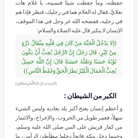
حفظته، وما حفظت شيئاً فنسيته، يا غلام هات
نعلايَّ، فقال له الغلام هما في رجليك، فنظر فإذا هم
في رجليه، ففضحه الله عز وجل في هذا الموقف،
الإنسان لا يتكبر قال عليه الصلاة والسلام:
((لا يَدْخُلُ الْجَنَّةَ مَنْ كَانَ فِي قَلْبِهِ مِثْقَالُ ذَرَّةٍ
مِنْ كِبْرٍ، قَالَ رَجُلٌ: إِنَّ الرَّجُلَ يُحِبُّ أَنْ يَكُونَ
ثَوْبُهُ حَسَنًا وَنَعْلُهُ حَسَنَةً قَالَ: إِنَّ اللَّهَ جَمِيلٌ
يُحِبُّ الْجَمَالَ الْكِبْرُ بَطَرُ الْحَقِّ وَغَمْطُ النَّاسِ ))
[الترمذي عَنْ عَبْدِ اللَّهِ بْنِ مَسْعُودٍ]
الكبر من الشيطان :
و أعظم إنسان يفتح أكبر بلد يعاديه وليس الشيء
سهلاً، فعمر طويل من الحروب، والإخراج، والائتمار
من كفار قريش على النبي صلى الله عليه وسلم،
وحينما دخل مكة فاتحاً دخلها مطأطئ الرأس، ما