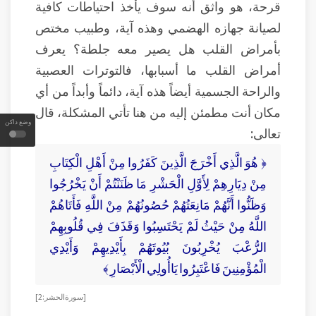
قرحة، هو واثق أنه سوف يأخذ احتياطات كافية
لصيانة جهازه الهضمي وهذه آية، وطبيب مختص
بأمراض القلب هل يصير معه جلطة؟ يعرف
أمراض القلب ما أسبابها، فالتوترات العصبية
والراحة الجسمية أيضاً هذه آية، دائماً وأبداً من أي
مكان أنت مطمئن إليه من هنا تأتي المشكلة، قال
وضع داكن
تعالى:
﴿ هُوَ الَّذِي أَخْرَجَ الَّذِينَ كَفَرُوا مِنْ أَهْلِ الْكِتَابِ
مِنْ دِيَارِهِمْ لِأَوَّلِ الْحَشْرِ مَا ظَنَنْتُمْ أَنْ يَخْرُجُوا
وَظَنُّوا أَنَّهُمْ مَانِعَتُهُمْ حُصُونُهُمْ مِنْ اللَّهِ فَأَتَاهُمْ
اللَّهُ مِنْ حَيْثُ لَمْ يَحْتَسِبُوا وَقَذَفَ فِي قُلُوبِهِمْ
الرُّعْبَ يُخْرِبُونَ بُيُوتَهُمْ بِأَيْدِيهِمْ وَأَيْدِي
الْمُؤْمِنِينَ فَاعْتَبِرُوا يَاأُولِي الْأَبْصَارِ ﴾
[ سورة الحشر: 2 ]