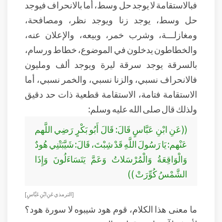
فبالاستقامة لا يوجد حل وسط، أما بالانحراف فيوجد
حل وسط، يوجد زنا ويوجد نظر، ومصافحة،
ومغازلـــة، وشرب خمر، وبيعه، والإعلان عنه،
والخطاطون يدخلون في الموضوع، خطاط ورسام،
بالسرقة يوجد سرقة ليرة ويوجد ألف ومليون
فالانحراف نسبي، والزنا نسبي، والخمر نسبي، أما
الاستقامة فتامة، الاستقامة قطعية ذات حد دقيق
ولذلك قال صلى الله عليه وسلم:
((عَنِ ابْنِ عَبَّاسٍ قَالَ: قَالَ أَبُو بَكْرٍ رَضِي اللَّهم
عَنْهم: يَا رَسُولَ اللَّهِ قَدْ شِبْتَ، قَالَ: شَيَّبَتْنِي هُودٌ
وَالْوَاقِعَةُ وَالْمُرْسَلاتُ وَعَمَّ يَتَسَاءَلُونَ وَإِذَا
الشَّمْسُ كُوِّرَتْ ))
[الترمذي عَنِ ابْنِ عَبَّاسٍ]
ما معنى هذا الكلام، قوم هود شيبوه لا سورة هود؟