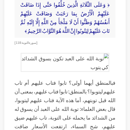
﴿ وَعَلَى الثَّلَاثَةِ الَّذِينَ خُلِّفُوا حَتَّى إِذَا ضَاقَتْ
عَلَيْهِمْ الْأَرْضُ بِمَا رَحُبَتْ وَضَاقَتْ عَلَيْهِمْ
أَنفُسُهُمْ وَظَنُّوا أَنْ لَا مَلْجَأَ مِنْ اللَّهِ إِلَّا إِلَيْهِ ثُمَّ
تَابَ عَلَيْهِمْ لِيَتُوبُوا إِنَّ اللَّهَ هُوَ التَّوَّابُ الرَّحِيمُ ﴾
[ سورة التوبة: 118 ]
فبالمنطق أيهما أولى؟ تابوا فتاب عليهم أم تاب
عليهم ليتوبوا؟ بالمنطق: تابوا فتاب عليهم، بمعنى أن
الله قبل توبتهم، أما هذه الآية فتاب عليهم ليتوبوا،
قال بعض العلماء: توبة الله على العبد أن يسوق له
من الشدائد ما يحمله على التوبة، تاب عليهم ضيق
عليهم، شح السماء، ارتفعت الأسعار ضاقت