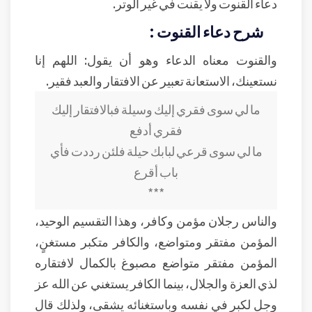
دعاء القنوت ولا يقنت في غير الوتر.
شرح دعاء القنوت :
والقنوت معناه الدعاء وهو أن يقول: اللهم إنا
نستعينك، الاستعانة تعبير عن الافتقار والعبد فقير.
ما لي سوى فقري إليك وسيلة
فبالافتقار إليك
فقري أدفع
ما لي سوى قرعي لبابك حيلة
فلئن رددت فأي
باب أقرع
***
والناس رجلان مؤمن وكافر، وهذا التقسيم الوحيد،
المؤمن مفتقر ومتواضع، والكافر متكبر مستغنٍ،
المؤمن مفتقر متواضع مصبوغ بالكمال لافتقاره
لذي العزة والجلال، بينما الكافر يستغني عن الله عز
وجل لكبر في نفسه وباستغنائه يشقى، ولذلك قال