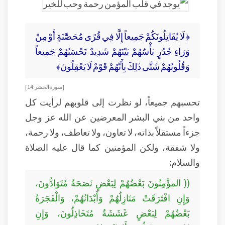
﴿ لَا يُقَاتِلُونَكُمْ جَمِيعاً إِلَّا فِي قُرًى مُحَصَّنَةٍ أَوْ مِنْ
وَرَاءِ جُدُرٍ بَأْسُهُمْ بَيْنَهُمْ شَدِيدٌ تَحْسَبُهُمْ جَمِيعاً
وَقُلُوبُهُمْ شَتَّى ذَلِكَ بِأَنَّهُمْ قَوْمٌ لَا يَعْقِلُونَ﴾
[ سورة الحشر: 14]
تحسبهم جميعاً، لو نظرت إلى قلوبهم لرأيت كل
واحد من بني البشر المعرضين عن الله عز وجل
جزءاً مستقلاً بذاته، لا تعاون، ولا تعاطف، ولا رحمة،
ولا شفقة، ولكن المؤمنين كما قال عليه الصلاة
والسلام:
(( المؤْمِنُونَ بَعْضُهُمْ لِبَعْضٍ نَصَحَةٌ مُتَوَادُّونَ،
وَإِنِ افْتَرَقَتْ مَنَازِلُهُمْ وَأَبْدَانُهُمْ، وَالْفَجَرَةُ
بَعْضُهُمْ لِبَعْضٍ غَشَشَةٌ مُتَخَاذِلُونَ، وَإِنِ