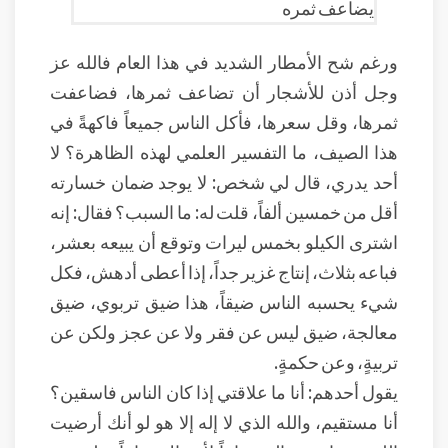
ورغم شح الأمطار الشديد في هذا العام فالله عز
وجل أذن للأشجار أن تضاعف ثمرها، فضاعفت
ثمرها، وقل سعرها، فأكل الناس جميعاً فاكهةً في
هذا الصيف، ما التفسير العلمي لهذه الظاهرة؟ لا
أحد يدري، قال لي شخص: لا يوجد ضمان خسارته
أقل من خمسين ألفاً، قلت له: ما السبب؟ فقال: إنه
اشترى الكيلو بخمس ليرات وتوقع أن يبيعه بعشر،
فباعه بثلاث، إنتاج غزير جداً، إذا أعطى أدهش، فكل
شيء يحسبه الناس ضيقاً، هذا ضيق تربوي، ضيق
معالجة، ضيق ليس عن فقر ولا عن عجز ولكن عن
تربيةٍ، وعن حكمةٍ.
يقول أحدهم: أنا ما علاقتي إذا كان الناس فاسقين؟
أنا مستقيم، والله الذي لا إله إلا هو لو أنك أرضيت