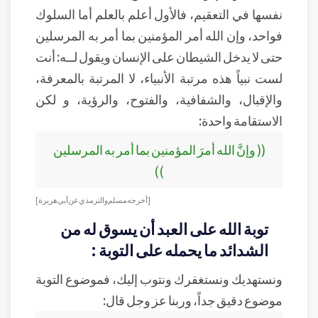
نفسها في التعقيم، فالأول أعلم بالعلم أما السلوك
فواحد، وإن الله أمر المؤمنين بما أمر به المرسلين
حتى لا يدخل الشيطان على الإنسان ويقول لــه: أنت
لست نبياً هذه مرتبة الأنبياء، لا المرتبة بالمعرفة،
والإقبال، والشفافية، والفتوح، والرؤية، و لكن
الاستقامة واحدة:
(( وإنَّ الله أمرَ المؤمنين بما أمر به المرسلين
))
[أخرجه مسلم والترمذي عن أبي هريرة ]
توبة الله على العبد أن يسوق له من
الشدائد ما يحمله على التوبة :
ونستهديك ونستغفرك ونتوب إليك، فموضوع التوبة
موضوع دقيق جداً، وربنا عز وجل قال: