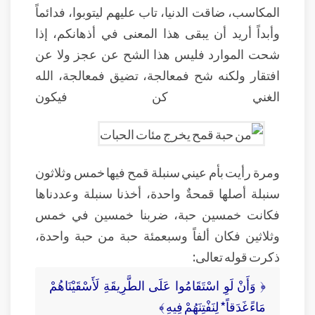
المكاسب، ضاقت الدنيا، تاب عليهم ليتوبوا، فدائماً
وأبداً أريد أن يبقى هذا المعنى في أذهانكم، إذا
شحت الموارد فليس هذا الشح عن عجز ولا عن
افتقار ولكنه شح فمعالجة، تضيق فمعالجة، الله
الغني كن فيكون
ومرة رأيت بأم عيني سنبلة قمح فيها خمس وثلاثون
سنبلة أصلها قمحةٌ واحدة، أخذنا سنبلة وعددناها
فكانت خمسين حبة، ضربنا خمسين في خمس
وثلاثين فكان ألفاً وسبعمئة حبة من حبة واحدة،
ذكرت قوله تعالى:
﴿ وَأَنْ لَوِ اسْتَقَامُوا عَلَى الطَّرِيقَةِ لَأَسْقَيْنَاهُمْ
مَاءً غَدَقاً* لِنَفْتِنَهُمْ فِيهِ ﴾