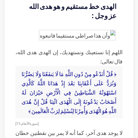
الهدى خط مستقيم و هو هدى الله
عز وجل :
اللهم إنا نستعينك ونستهديك، إن الهدى هدى الله،
قال تعالى:
﴿ قُلْ أَنَدْعُو مِنْ دُونِ اللَّهِ مَا لَا يَنفَعُنَا وَلَا يَضُرُّنَا
وَنُرَدُّ عَلَى أَعْقَابِنَا بَعْدَ إِذْ هَدَانَا اللَّهُ كَالَّذِي
اسْتَهْوَتْهُ الشَّيَاطِينُ فِي الْأَرْضِ حَيْرَانَ لَهُ
أَصْحَابٌ يَدْعُونَهُ إِلَى الْهُدَى ائْتِنَا قُلْ إِنَّ هُدَى
اللَّهِ هُوَ الْهُدَى وَأُمِرْنَا لِنُسْلِمَ لِرَبِّ الْعَالَمِينَ ﴾
[ سورة الأنعام: 71]
لا يوجد هدى آخر، كما أنه لا يمر بين نقطتين خطان