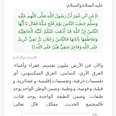
عليه الصلاة والسلام:
((عَنِ ابْنِ عُمَرَ أَنَّ رَسُولَ اللَّهِ صَلَّى اللَّهم عَلَيْهِ
وَسَلَّمَ خَطَبَ النَّاسَ يَوْمَ فَتْحِ مَكَّةَ فَقَالَ يَا أَيُّهَا
النَّاسُ إِنَّ اللَّهَ قَدْ أَذْهَبَ عَنْكُمْ عُبِّيَّةَ الْجَاهِلِيَّةِ
وَتَعَاظُمَهَا بِآبَائِهَا فَالنَّاسُ رَجُلانِ بَرٌّ تَقِيٌّ كَرِيمٌ
عَلَى اللَّهِ وَفَاجِرٌ شَقِيٌّ هَيِّنٌ عَلَى اللَّهِ ))
[الترمذي عَنِ ابْنِ عُمَرَ]
والآن في الأرض مليون تقسيم، فقراء وأغنياء،
العرق الآري، السامي، العرق السكسوني، أي
تقسيمات عرقية، وتقسيمات إقليمية، و عشائرية، و
قبلية، و قومية، و وطنية، وضمن الوطن الواحد يوجد
طبقات، وضمن الطبقة الواحدة يوجد فئات،
فالمجتمع الحديث مفكك، قال تعالى: