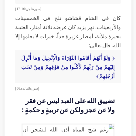
[ سورة الجن: 16-17 ]
كان في الشام قشاشو ثلج في الخمسينات
والأربعينات، نهر يزيد كان عرضه ثلاثة أمتار، العتيبة
بحيرة ملآنة، أمطار غزيرة جداً، خيرات لا يعلمها إلا
الله، قال تعالى:
﴿ وَلَوْ أَنَّهُمْ أَقَامُوا التَّوْرَاةَ وَالْإِنْجِيلَ وَمَا أُنْزِلَ
إِلَيْهِمْ مِنْ رَبِّهِمْ لَأَكَلُوا مِنْ فَوْقِهِمْ وَمِنْ تَحْتِ
أَرْجُلِهِمْ ﴾
[ سورة المائدة: 66 ]
تضييق الله على العبد ليس عن فقر
ولا عن عجز ولكن عن تربيةٍ و حكمةٍ :