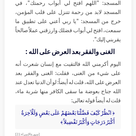
المسجد: "اللهم افتح لي أبواب رحمتك"، في
المسجد لابد من رحمة تتنزل على قلب المؤمن،
خرج من المسجد: "يا ربي أعني على تطبيق ما
سمعت، افتح لي أبواب فضلك وارزقني عملاً صالحاً
يقربني إليك".
الغنى والفقر بعد العرض على الله :
اليوم أكرمني الله فالتقيت مع إنسان شعرت أنه
على شيء من الغنى، فقلت: الغنى والفقر بعد
العرض على الله، قلت له أيضاً: لو أن الدنيا تعدل عند
الله جناح بعوضة ما سقى الكافر منها شربة ماء،
قلت له أيضاً قوله تعالى:
﴿ انْظُرْ كَيْفَ فَضَّلْنَا بَعْضَهُمْ عَلَى بَعْضٍ وَلَلْآخِرَةُ
أَكْبَرُ دَرَجَاتٍ وَأَكْبَرُ تَفْضِيلاً ﴾
[ سورة الإسراء: 21 ]