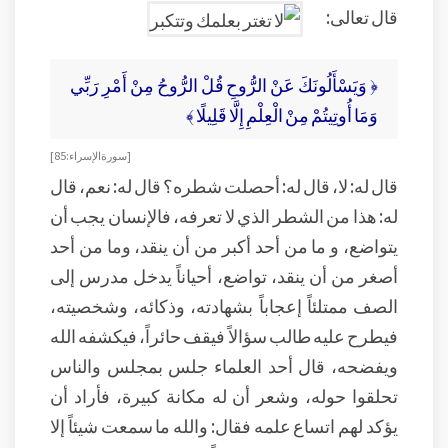
قال تعالى:
﴿ وَيَسْأَلُونَكَ عَنْ الرُّوحِ قُلْ الرُّوحُ مِنْ أَمْرِ رَبِّي
وَمَا أُوتِيتُمْ مِنْ الْعِلْمِ إِلَّا قَلِيلًا ﴾
[ سورة الإسراء: 85]
قال له: لا، قال له: أحصلت شطره؟ قال له: نعم، قال
له: هذا من الشطر الذي لا تعرفه، فالإنسان يجب أن
يتواضع، و ما من أحد أكبر من أن ينقد، وما من أحد
أصغر من أن ينقد، تواضع، أحياناً يدخل مدرس إلى
الصف ممتلئاً إعجاباً بشهادته، وذكائه، وشخصيته،
فيطرح عليه طالب سؤالاً فيقف حائراً، فيكشفه الله
ويفضحه، قال أحد العلماء جلس بمجلس والناس
تحلقوا حوله، وشعر أن له مكانة كبيرة، فأراد أن
يؤكد لهم اتساع علمه فقال: والله ما سمعت شيئاً إلا