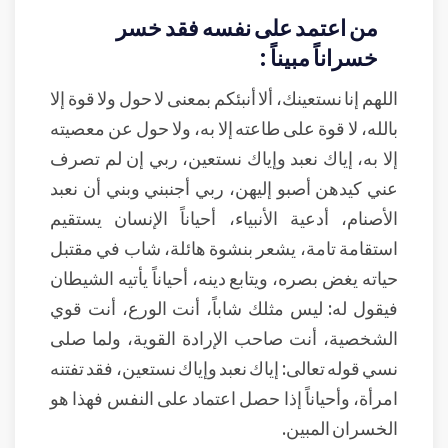
من اعتمد على نفسه فقد خسر
خسراناً مبيناً :
اللهم إنا نستعينك، ألا أنبئكم بمعنى لا حول ولا قوة إلا
بالله، لا قوة على طاعته إلا به، ولا حول عن معصيته
إلا به، إياك نعبد وإياك نستعين، ربي إن لم تصرف
عني كيدهن أصبو إليهن، ربي أجنبني وبني أن نعبد
الأصنام، أدعية الأنبياء، أحياناً الإنسان يستقيم
استقامة تامة، يشعر بنشوة هائلة، شاب في مقتبل
حياته يغض بصره، ويتابع دينه، أحياناً يأتيه الشيطان
فيقول له: ليس مثلك شاباً، أنت الورع، أنت قوي
الشخصية، أنت صاحب الإرادة القوية، ولما صلى
نسي قوله تعالى: إياك نعبد وإياك نستعين، فقد تفتنه
امرأة، وأحياناً إذا حصل اعتماد على النفس فهذا هو
الخسران المبين.