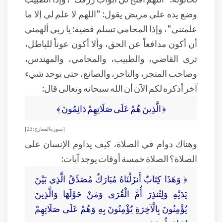
وضع يده على مريض يقول: "اللهم لا علم لي إلا ما
علمتني"، وإذا المحامي تسلم قضية: يا ربي ألهمني
أن أكون مدافعاً عن الحق، وألا أكون عوناً للباطل،
ترى القاضي، والطبيب، والمحامي، والمهندس،
وصاحب المتجر، والتاجر، والصانع، حتى يوجد شيء
آخر أذكره لكم الآن أن الله سبحانه وتعالى قال:
﴿ الَّذِينَ هُمْ عَلَى صَلَاتِهِمْ دَائِمُونَ ﴾
[سورة المعارج: 23]
وهناك دوام في الصلاة، كيف يداوم الإنسان على
الصلاة؟ الصلاة خمسة أوقات يوجد آيات:
﴿ وَهَذَا كِتَابٌ أَنزَلْنَاهُ مُبَارَكٌ مُصَدِّقُ الَّذِي بَيْنَ
يَدَيْهِ وَلِتُنذِرَ أُمَّ الْقُرَى وَمَنْ حَوْلَهَا وَالَّذِينَ
يُؤْمِنُونَ بِالْآخِرَةِ يُؤْمِنُونَ بِهِ وَهُمْ عَلَى صَلَاتِهِمْ