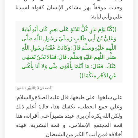
وجدت موقفاً يهز مشاعر الإنسان كقوله لسيدنا
علي وأبي لبابة:
((كُنَّا يَوْمَ بَدْرٍ كُلُّ ثَلاثَةٍ عَلَى بَعِيرٍ كَانَ أَبُو لُبَابَةَ
وَعَلِيُّ بْنُ أَبِي طَالِبٍ زَمِيلَيْ رَسُولِ اللَّهِ صَلَّى
اللَّهم عَلَيْهِ وَسَلَّمَ قَالَ: وَكَانَتْ عُقْبَةُ رَسُولِ اللَّهِ
صَلَّى اللَّهم عَلَيْهِ وَسَلَّمَ، قَالَ: فَقَالا نَحْنُ نَمْشِي
عَنْكَ، فَقَالَ: مَا أَنْتُمَا بِأَقْوَى مِنِّي وَلا أَنَا بِأَغْنَى
عَنِ الأجْرِ مِنْكُمَا ))
[ أحمد عَنْ عَبْدِ اللَّهِ بْنِ مَسْعُودٍ]
علي سلخها، علي طبخها، قال عليه الصلاة والسلام:
وعلي جمع الحطب، نكفيك هذا، قال: أعلم ذلك
ولكن الله يكره أن يرى عبده متميزاً على أقرانه، هذا
قمة المجتمع الإسلامي، و قمة البشرية، فهذه
أخلاقه فمن أنت؟ الكبر من الشيطان.