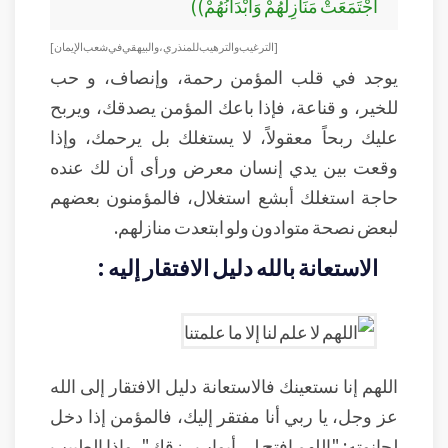
اجْتَمَعَتْ مَنَازِلُهُمْ وَأَبْدَانُهُمْ))
[ الترغيب والترهيب للمنذري، والبيهقي في شعب الإيمان ]
يوجد في قلب المؤمن رحمة، وإنصاف، و حب
للخير، و قناعة، فإذا باعك المؤمن يصدقك، ويربح
عليك ربحاً معقولاً، لا يستغلك بل يرحمك، وإذا
وقعت بين يدي إنسان معرض ورأى أن لك عنده
حاجة استغلك أبشع استغلال، فالمؤمنون بعضهم
لبعض نصحة متوادون ولو ابتعدت منازلهم.
الاستعانة بالله دليل الافتقار إليه :
اللهم إنا نستعينك فالاستعانة دليل الافتقار إلى الله
عز وجل، يا ربي أنا مفتقر إليك، فالمؤمن إذا دخل
لحانوته: "اللهم افتح لي أبواب رزقك"، وإذا الطبيب