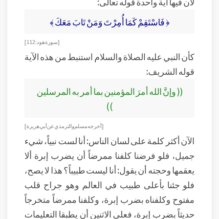
لأن فيها آية واحدة قوله تعالى:
﴿ فَاسْتَقِمْ كَمَا أُمِرْتَ وَمَنْ تَابَ مَعَكَ ﴾
[ سورة هود: 112 ]
كأن النبي عليه الصلاة والسلام استنبط من هذه الآية
قوله الشريف:
(( وإنَّ الله أمرَ المؤمنين بما أمر به المرسلين
))
[أخرجه مسلم والترمذي عن أبي هريرة ]
الآن أكثر كلمة على لسان الناس: أنا لست نبياً، شيء
جميل، فلو فرضنا كلفنا ممرضاً أن يضرب إبرة ألا
يعقمها وحجته أن يقول: أنا ليست طبيباً؟ هذا لا يصح،
فلو جئنا بأعلى طبيب في العالم وهو جراح قلب
مفتوح وكلفناه بضرب إبرة، وكلفنا ممرضاً متخرجاً
حديثاً بضرب إبرة، فعلى الاثنين أن يطبقا التعليمات