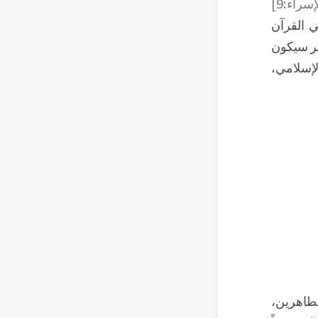
سراء:9]
 القرآن
ثر سيكون
لإسلامي،
لطاهرين،