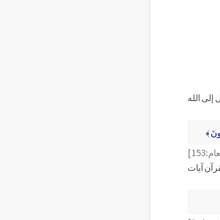
 إلى الله
ُونَ ﴾
:153]
رآن آيات