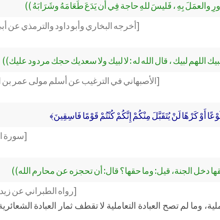
ورِ والعمَلَ بِهِ ، فَليسَ للهِ حاجة فِي أَن يَدَعَ طَعَامَهُ وشَرَابَهُ ))
[أخرجه البخاري وأبو داود والترمذي عن أب
يك اللهم لبيك ، قال الله له : لا لبيك ولا سعديك حجك مردود عليك))
[الأصبهاني في الترغيب عن أسلم مولى عمر بن 
عًا أَوْ كَرْهًا لَنْ يُتَقَبَّلَ مِنْكُمْ إِنَّكُمْ كُنْتُمْ قَوْمًا فَاسِقِينَ﴾
[سورة التو
 بحقها دخل الجنة، قيل: وما حقها؟ قال: أن تحجزه عن محارم الله))
[رواه الطبراني عن زيد 
لية، وما لم تصح العبادة التعاملية لا تقطف ثمار العبادة الشعائري