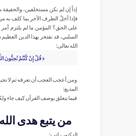
إذاً إن لم نكن مستخلفين، والحقيقة م
فإذا أخلّ الطرف الآخر بما كلف به من 
على الحق؟ المؤمن ما لم يلتزم أمر ال
السلبي، قد نفتخر بهذا الدين العظيم د
الله تعالى:
﴿ قُلْ إِنْ كُنْتُمْ تُحِبُّونَ اللّ
ومن أعجب العجب أن تعرفه ثم لا تحبه
المذيع:
فيما يتعلق بوصف القرآن كيف جاء ول
من يتبع هدى الله
الدكتور راتب: