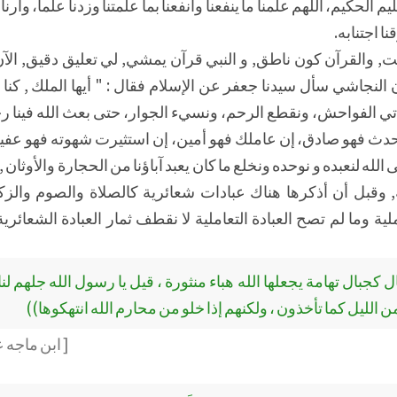
عليم الحكيم، اللهم علمنا ما ينفعنا وانفعنا بما علمتنا وزدنا علماً، وأرنا
نا اجتنابه.
ت, والقرآن كون ناطق, و النبي قرآن يمشي, لي تعليق دقيق, الآن 
النجاشي سأل سيدنا جعفر عن الإسلام فقال : " أيها الملك , كنا ق
ونأتي الفواحش، ونقطع الرحم، ونسيء الجوار، حتى بعث الله فينا ر
حدث فهو صادق، إن عاملك فهو أمين، إن استثيرت شهوته فهو عفي
 الله لنعبده و نوحده ونخلع ما كان يعبد آباؤنا من الحجارة والأوثان , 
ية, وقبل أن أذكرها هناك عبادات شعائرية كالصلاة والصوم والزك
ة وما لم تصح العبادة التعاملية لا نقطف ثمار العبادة الشعائرية 
 كجبال تهامة يجعلها الله هباء منثورة ، قيل يا رسول الله جلهم لنا 
الليل كما تأخذون ، ولكنهم إذا خلو من محارم الله انتهكوها))
[ ابن ماجه 