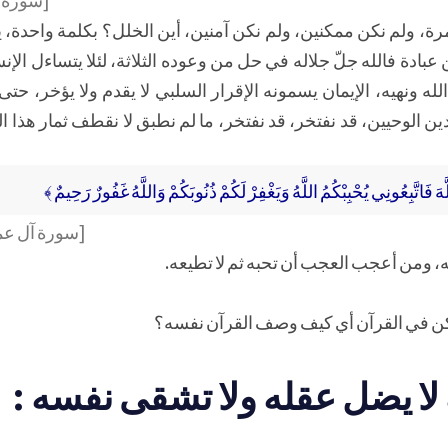
رة، ولم نكن ممكنين، ولم نكن آمنين، أين الخلل؟ بكلمة واحدة، ي
عبادة فالله جلّ جلاله في حل من وعوده الثلاثة، لئلا يتساءل الإن
له ونهيه، الإيمان يسمونه الإقرار السلبي لا يقدم ولا يؤخر، حتى
ين الوحيين، قد نفتخر، قد نفتخر، ما لم نطبق لا نقطف ثمار هذا ا
َهَ فَاتَّبِعُونِي يُحْبِبْكُمُ اللَّهُ وَيَغْفِرْ لَكُمْ ذُنُوبَكُمْ وَاللَّهُ غَفُورٌ رَحِيمٌ ﴾
[سورة آل عمرا
، ومن أعجب العجب أن تحبه ثم لا تطيعه.
كن في القرآن أي كيف وصف القرآن نفسه؟
 لا يضل عقله ولا تشقى نفسه :