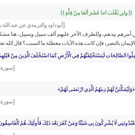
(( ولن يُغْلَبَ اثنا عَشَرَ ألفا مِنْ قِلَّةٍ ))
[أبو داود والترمذي عن عبد الله
يس أمرهم بيدهم، وللطرف الآخر عليهم ألف سبيل وسبيل، هنا مشكل
 الإيمان بالنصر، فإن كانت هذه الآيات معطلة ما السبب؟ قال الله تعا
َمِلُوا الصَّالِحَاتِ لَيَسْتَخْلِفَنَّهُمْ فِي الْأَرْضِ كَمَا اسْتَخْلَفَ الَّذِينَ مِنْ قَبْلِهِ
[سورة الن
﴿وَلَيُمَكِّنَنَّ لَهُمْ دِينَهُمُ الَّذِي ارْتَضَى لَهُمْ﴾
[سورة الن
ْنًا يَعْبُدُونَنِي لَا يُشْرِكُونَ بِي شَيْئًا وَمَنْ كَفَرَ بَعْدَ ذَلِكَ فَأُولَئِكَ هُمُ الْفَاسِقُون
[سورة الن