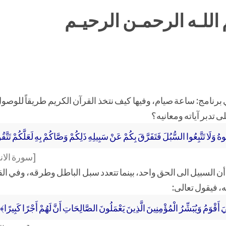
اللـه الرحمـن الرحيـم
 برنامج: ساعة صيام، وفيها كيف نتخذ القرآن الكريم طريقاً للوصول
 تدبر آياته ومعانيه؟
وَلَا تَتَّبِعُوا السُّبُلَ فَتَفَرَّقَ بِكُمْ عَنْ سَبِيلِهِ ذَلِكُمْ وَصَّاكُمْ بِهِ لَعَلَّكُمْ تَتَّق
[سورة الانعام
ن السبيل الى الحق واحد، بينما تتعدد سبل الباطل وطرقه، وفي الق
ه، فيقول تعالى:
َ أَقْوَمُ وَيُبَشِّرُ الْمُؤْمِنِينَ الَّذِينَ يَعْمَلُونَ الصَّالِحَاتِ أَنَّ لَهُمْ أَجْرًا كَبِيرًا﴾