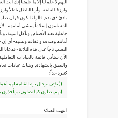
اللهم لا علم لنا إلا ما علمتنا إنك أنت ال
وارزقنا اتباعه، وأرنا الباطل باطلاً وارزق
بادئ ذي بدء, قالوا : الكون قرآن صام
المسلمون إسلاماً يمشي أمامهم , لأن 
جاهلية نعبد الأصنام , ونأكل الميتة، 
أمانته وصدقه وعفافه ونسبه- أي إن 
النسب تاجاً على هذه الثلاثة - فدعانا الى
الآن ستأتي قائمة بالعبادات التعامل
والنطق بالشهادة, وهناك عبادات تعاملي
كثيرة جداً :
(( يؤتى برجال يوم القيامة لهم أعمال
إنهم يصلون كما تصلون ، ويأخذون من 
انتهت الصلاة.