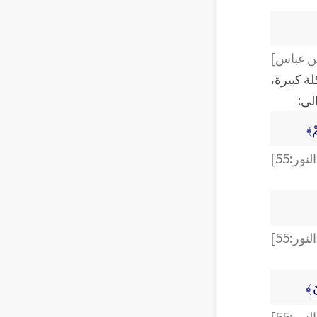
 بن عباس]
ة كبيرة،
لى:
مْ﴾
ور:55]
ور:55]
َ ﴾
ور:55]