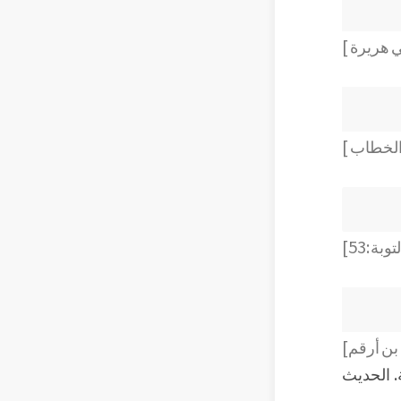
ي هريرة ]
الخطاب ]
بة:53]
بن أرقم]
ة. الحديث