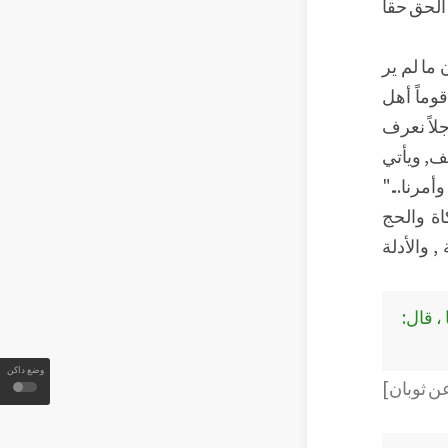
 الحق حقاً
ما لم ير
وماً أهل
جلاً نعرف
ف, ويأتي
وأمرنا..."
اة والحج
, والأدلة
، قال:
وضع داكن
عن ثوبان]