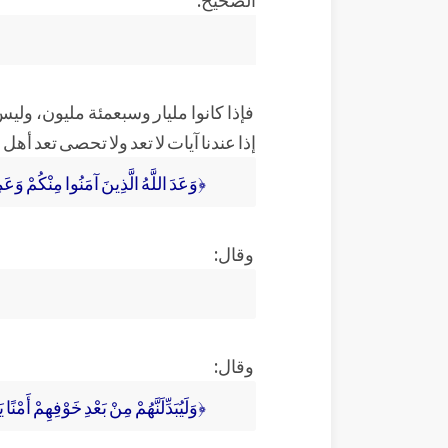
فإذا كانوا مليار وسبعمئة مليون، ول
إذا عندنا آيات لا تعد ولا تحصى تعد أهل
﴿وَعَدَ اللَّهُ الَّذِينَ آمَنُوا مِنْكُمْ وَع
وقال:
وقال:
﴿وَلَيُبَدِّلَنَّهُمْ مِنْ بَعْدِ خَوْفِهِمْ أَم