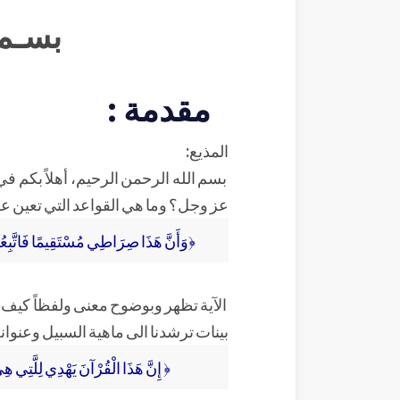
بسـم 
مقدمة :
المذيع:
بسم الله الرحمن الرحيم، أهلاً بكم في
عز وجل؟ وما هي القواعد التي تعين على
﴿وَأَنَّ هَذَا صِرَاطِي مُسْتَقِيمًا فَاتَّبِعُوهُ 
الآية تظهر وبوضوح معنى ولفظاً كيف أ
بينات ترشدنا الى ماهية السبيل وعنوان
﴿ إِنَّ هَذَا الْقُرْآنَ يَهْدِي لِلَّتِي هِي