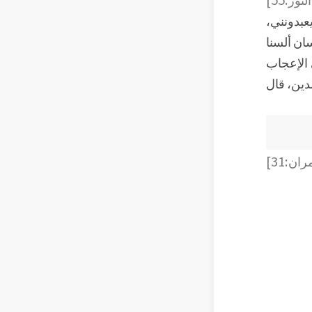
عبدونني،
سان ألسنا
 الإعجاب
لدين، قال
ن:31]