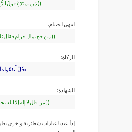
(( مَن لم يَدَعْ قولَ الزُّ
انتهى الصيام.
(( من حج بمال حرام فقال : لب
الزكاة:
﴿قُلْ أَنْفِقُوا طَوْ
الشهادة:
(( من قال لا إله إلا الله
إذاً عندنا عبادات شعائرية وأخرى تعام
الصحيح: