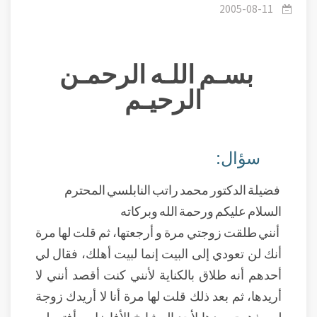
2005-08-11
بسـم اللـه الرحمـن
الرحيـم
سؤال:
فضيلة الدكتور محمد راتب النابلسي المحترم
السلام عليكم ورحمة الله وبركاته
أنني طلقت زوجتي مرة و أرجعتها، ثم قلت لها مرة
أنك لن تعودي إلى البيت إنما لبيت أهلك، فقال لي
أحدهم أنه طلاق بالكناية لأنني كنت أقصد أنني لا
أريدها، ثم بعد ذلك قلت لها مرة أنا لا أريدك زوجة
لي، ذهبت بعدها لأحد المشايخ الأفاضل و أفتى لي