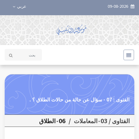
09-08-2026
عربي
الفتوى : 07 - سؤال عن حالة من حالات الطلاق ؟ .
الفتاوى / ٠03المعاملات
/
٠06الطلاق