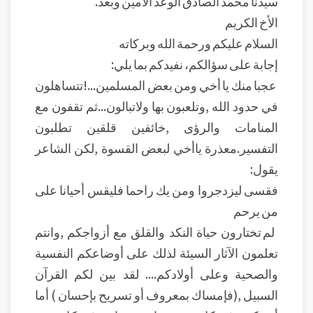
سيدنا محمد الصادق الوعد الأمين وبعد.
الأخ الكريم
السلام عليكم ورحمة الله وبركاته
إجابة على سؤالكم، نفيدكم بما يلي:
عجبا منك يا أخي ومن بعض المسلمين...!تتساهلون
في حدود الله ,وتلعبون بها ولاتبالون...ثم تقفون مع
المنامات والرؤى ,خائفين قلقين تطلبون
التفسير.معذرة ياأخي لبعض القسوة ,لكن الشاعر
يقول:
فقسى ليزدجروا ومن يك راحما فليقس أحيانا على
من يرحم
لم تختارون حياة النكد والقلق مع أزواجكم ,وانتم
تعلمون الآثار السيئة لذلك على أوضاعكم النفسية
والصحية وعلى أولادكم.... لقد بين لكم القرآن
السبيل ,(فإمساك بمعروف أو تسريح بإحسان ) أما