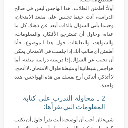
أولاً: أطمئن الطلاب، هذا الهاجس ليس في صالح
الدراسة، أنت حينما تجلس على مقعد الامتحان،
وحينما يأتي السؤال بالذات أبعد عن ذهنك كل ما
عداه، وحاول أن تسترجع الأفكار، والمعلومات،
والشواهد، والتعليقات حول هذا الموضوع، فأنا
أطمئن أي طالب أنك إذا جلست في الامتحان يمكن
أن تجيب عن السؤال إذا درسته دراسة متقنة، أما
هواجس شيطانية أو مثبطة طوال الامتحان، لا أنجح،
لا أتذكر، أتذكر، أرح نفسك من هذه الهواجس، هذه
واحدة.
2 ـ محاولة التدرب على كتابة
المعلومات التي نقرأها:
شيء ثان أحب أن أوضحه: أنت تقرأ حاول أن تكتب
؟ عندنا مشكلة، الله عز وجل أودع في الإنسان