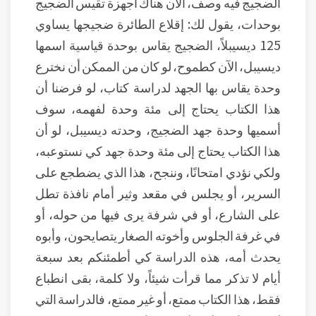
الضجيج فيه وصف، الآن هناك أجهزة تقيس الضجيج
بوحدات، يقول لك: إقلاع الطائرة ضجيجها يساوي
125 ديسيبلاً، الضجيج يقاس بوحدة قياسية اسمها
ديسيبل، الآن كطموح، لو كان من الممكن أن نخترع
وحدة يقاس بها الجهد لدراسة كتاب، لو فرضنا أن
هذا الكتاب يحتاج إلى مئة وحدة لفهمه، سوف
أسميها وحدة جهد الضجيج، وحدته ديسيبل، لو أن
هذا الكتاب يحتاج إلى مئة وحدة جهد كي نستوعبه،
ولكي نؤدي امتحانًا، وننجح، هذا الذي يضطجع على
السرير، أو يجلس في مقعد وثير أمام نافذة تطل
على الشارع، أو في شرفة يرى فيها من حوله، أو
في غرفة الجلوس وأخوته الصغار يتصايحون، وأبوه
يحدث أمه، هذه الدراسة كي أطمئنكم بعد سبعة
أيام لا تذكر مما قرأت شيئاً، ولا كلمة، بقى انطباع
فقط، هذا الكتاب ممتع، أو غير ممتع، فالدراسة التي