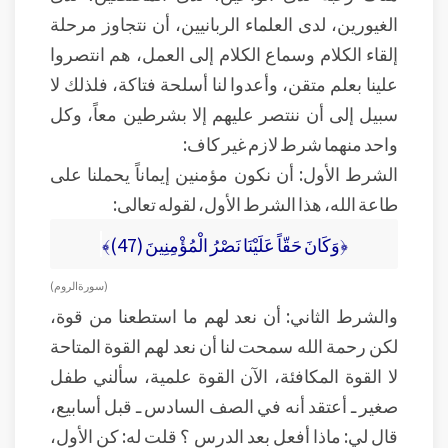
الغيورين، لدى العلماء الربانيين، أن نتجاوز مرحلة
إلقاء الكلام وسماع الكلام إلى العمل، هم انتصروا
علينا بعلم متقن، وأعدوا لنا أسلحة فتاكة، فلذلك لا
سبيل إلى أن ننتصر عليهم إلا بشرطين معاً، وكل
واحد منهما شرط لازم غير كاف:
الشرط الأول: أن نكون مؤمنين إيماناً يحملنا على
طاعة الله، هذا الشرط الأول، لقوله تعالى:
﴿وَكَانَ حَقّاً عَلَيْنَا نَصْرُ الْمُؤْمِنِينَ (47)﴾
( سورة الروم )
والشرط الثاني: أن نعد لهم ما استطعنا من قوة،
لكن رحمة الله سمحت لنا أن نعد لهم القوة المتاحة
لا القوة المكافئة، الآن القوة علمية، سألني طفل
صغير ـ أعتقد أنه في الصف السادس ـ قبل أسابيع،
قال لي: ماذا أفعل بعد الدرس ؟ قلت له: كن الأول،