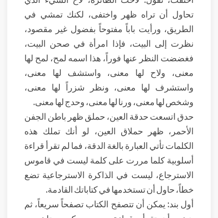
تحاول أن تراه ظهر واختفى، لكنك تمشي في
الطريق، ورأيت باباً مفتوحاً بفضول غير مقصود،
نظرت إلى البيت، فإذا امرأة في صحن البيت،
فغضضت النظر عنها فوراً، هذا اسمه لمح، لمح لها
معنى، ولاح لها معنى، واستشف لها معنى،
واستشرف لها معنى، ونظر شزراً لها معنى،
وشخص لها معنى، ورنا لها معنى، وحدج لها معنى.
حدق اتسعت حدقة العين، حملق ظهر باطن الجفن
الأحمر، ظهر حملاق العين، لو أنك تملك هذه
الكلمات تأتي العبارة بالغة الدقة، فما لم تقرأ قراءة
أسلوبية كلما مررت على كلمة ليست في قاموس
الاسترجاع، ليست في الذاكرة الاسترجاعية تضع
خطاً، حاول أن تستخدمها في كتاباتك القادمة.
أول بند: يمكن أن تتصفح الكتاب تصفحاً سريعاً، ثم