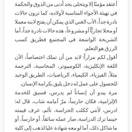
أعتقد مؤمنًا إلا ويتحلى بحد أدنى من الذوق والحكمة
في تهيئة الأجواء المناسبة لأولاده، كما ترون حالات
نادرة جداً، الأب الغني الذي يمكن أن يفتح لابنه معملا
أو محلا تجاريًّاً أو مشروعاً، هذه حالات نادرة جداً، أما
الشريحة الواسعة في المجتمع فطريق كسب
الرزق هو التعلم.
أقول لكم مراراً: لابد من أن تملك اختصاصاً، الآن
اللغة الإنكليزية، الكومبيوتر، المحاسبة، الترجمة
مثلاً، الفيزياء، الكيمياء، الرياضيات، الطريق الوحيد
للحصول على عمل له دخل يليق بكرامة الإنسان.
مرة يبدو أن إنساناً لم يدرس، فسيق للخدمة
الإلزامية، فكان حارساً، مرّ أمامه شاب، قال له:
ادرس، لأنني ككلب الحراسة، تألم، عرف قيمته
حينما ترك الدراسة، صار عمله سائقاً، أو حارساً، أو
ما شاكل ذلك، أما لو معه شهادة عليا لذهب إلى كلية