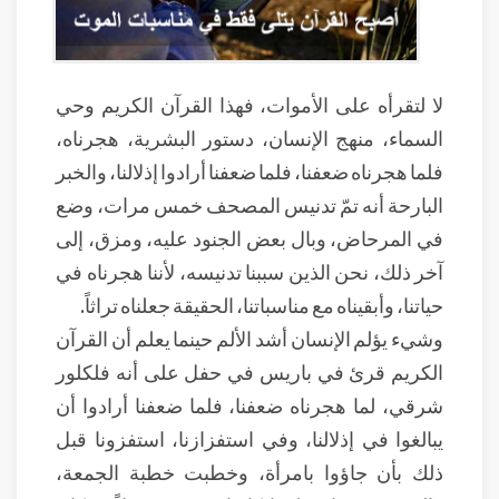
لا لتقرأه على الأموات، فهذا القرآن الكريم وحي
السماء، منهج الإنسان، دستور البشرية، هجرناه،
فلما هجرناه ضعفنا، فلما ضعفنا أرادوا إذلالنا، والخبر
البارحة أنه تمّ تدنيس المصحف خمس مرات، وضع
في المرحاض، وبال بعض الجنود عليه، ومزق، إلى
آخر ذلك، نحن الذين سببنا تدنيسه، لأننا هجرناه في
حياتنا، وأبقيناه مع مناسباتنا، الحقيقة جعلناه تراثاً.
وشيء يؤلم الإنسان أشد الألم حينما يعلم أن القرآن
الكريم قرئ في باريس في حفل على أنه فلكلور
شرقي، لما هجرناه ضعفنا، فلما ضعفنا أرادوا أن
يبالغوا في إذلالنا، وفي استفزازنا، استفزونا قبل
ذلك بأن جاؤوا بامرأة، وخطبت خطبة الجمعة،