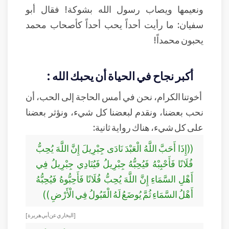
ونعيمها ويصاب رسول الله بشوكة! فقال أبو
سفيان: ما رأيت أحداً يحب أحداً كأصحاب محمد
يحبون محمداً!
أكبر نجاح في الحياة أن يحبك الله :
أخوتنا الكرام، نحن في أمس الحاجة إلى الحب، أن
نحب بعضنا، ونقدم لبعضنا كل شيء، ونؤثر بعضنا
على كل شيء، هناك رواية ثانية:
((إِذَا أَحَبَّ اللَّهُ الْعَبْدَ نَادَى جِبْرِيلَ إِنَّ اللَّهَ يُحِبُّ
فُلَانًا فَأَحْبِبْهُ فَيُحِبُّهُ جِبْرِيلُ فَيُنَادِي جِبْرِيلُ فِي
أَهْلِ السَّمَاءِ إِنَّ اللَّهَ يُحِبُّ فُلَانًا فَأَحِبُّوهُ فَيُحِبُّهُ
أَهْلُ السَّمَاءِ ثُمَّ يُوضَعُ لَهُ الْقَبُولُ فِي الْأَرْضِ ))
[البخاري عن أبي هريرة]