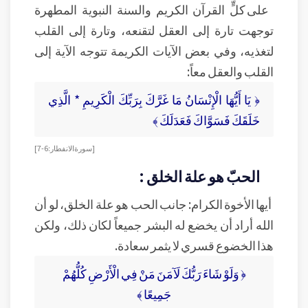
على كلٍّ القرآن الكريم والسنة النبوية المطهرة
توجهت تارة إلى العقل لتقنعه، وتارة إلى القلب
لتغذيه، وفي بعض الآيات الكريمة تتوجه الآية إلى
القلب والعقل معاً:
﴿ يَا أَيُّهَا الْإِنْسَانُ مَا غَرَّكَ بِرَبِّكَ الْكَرِيمِ * الَّذِي
خَلَقَكَ فَسَوَّاكَ فَعَدَلَكَ ﴾
[ سورة الانفطار: 6-7]
الحبّ هو علة الخلق :
أيها الأخوة الكرام: جانب الحب هو علة الخلق، لو أن
الله أراد أن يخضع له البشر جميعاً لكان ذلك، ولكن
هذا الخضوع قسري لا يثمر سعادة.
﴿ وَلَوْ شَاءَ رَبُّكَ لَآمَنَ مَنْ فِي الْأَرْضِ كُلُّهُمْ
جَمِيعًا ﴾