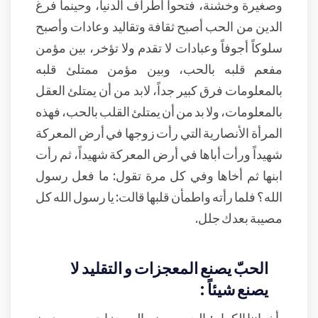
وصغيرة وخشنة، فتحوا أطراف الدنيا، وحينما فرغ
الدين من الحب أصبح ثقافة وتقاليد وعادات وأصبح
سلوكاً أجوفاً وعبادات لا تقدم ولا تؤخر، بين مؤمن
مفعم قلبه بالحب، وبين مؤمن ممتلئ قلبه
بالمعلومات فرق كبير جداً، لابد من أن يمتلئ العقل
بالمعلومات، ولا بد من أن يمتلئ القلب بالحب، فهذه
المرأة الأنصارية التي رأت زوجها في أرض المعركة
شهيداً ورأت أباها في أرض المعركة شهيداً، ثم رأت
ابنها ثم أخاها وفي كل مرة تقول: ما فعل رسول
الله؟ فلما رأته واطمأن قلبها قالت: يا رسول الله كل
مصيبة بعدك جلل.
الحبّ يصنع المعجزات و التقليد لا
يصنع شيئاً :
أخواننا الكرام: الحب يصنع المعجزات، ومن دون