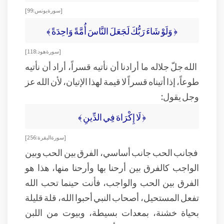
[ سورة يونس: 99]
﴿ وَلَوْ شَاءَ رَبُّكَ لَجَعَلَ النَّاسَ أُمَّةً وَاحِدَةً ﴾
[ سورة هود: 118]
الله جلّ جلاله ما أرادنا أن نأتيه قسراً، أراد أن نأتيه
طوعاً، إذا أتيناه قسراً لا قيمة لهذا الإتيان، لأن الله عز
وجل يقول:
﴿ لَا إِكْرَاهَ فِي الدِّينِ ﴾
[ سورة البقرة: 256]
فجانب الحب جانب أساسي، الفرق بين الحب وبين
الواجب كالفرق بين أرحنا بها وأرحنا منها، هذا هو
الفرق بين الحب والواجب، فأنت حينما تحب الله
تفعل المستحيل، أصحاب النبي أحبوا الله، قلة قليلة
بحياة خشنة، بمعدات بسيطة، وبيوت من اللبن