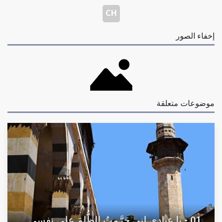
CH
إخفاء الصور
موضوعات متعلقة
01 - يا عبادي إني حَرَّمتُ الظُّلمَ على نفسي...