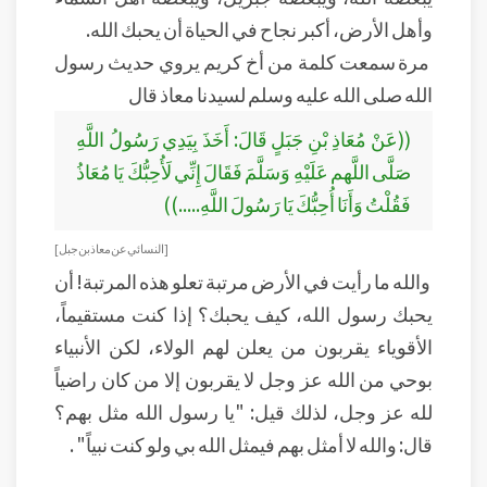
وأهل الأرض، أكبر نجاح في الحياة أن يحبك الله.
مرة سمعت كلمة من أخ كريم يروي حديث رسول
الله صلى الله عليه وسلم لسيدنا معاذ قال
((عَنْ مُعَاذِ بْنِ جَبَلٍ قَالَ: أَخَذَ بِيَدِي رَسُولُ اللَّهِ
صَلَّى اللَّهم عَلَيْهِ وَسَلَّمَ فَقَالَ إِنِّي لَأُحِبُّكَ يَا مُعَاذُ
فَقُلْتُ وَأَنَا أُحِبُّكَ يَا رَسُولَ اللَّهِ.....))
[النسائي عن معاذ بن جبل]
والله ما رأيت في الأرض مرتبة تعلو هذه المرتبة! أن
يحبك رسول الله، كيف يحبك؟ إذا كنت مستقيماً،
الأقوياء يقربون من يعلن لهم الولاء، لكن الأنبياء
بوحي من الله عز وجل لا يقربون إلا من كان راضياً
لله عز وجل، لذلك قيل: "يا رسول الله مثل بهم؟
قال: والله لا أمثل بهم فيمثل الله بي ولو كنت نبياً" .