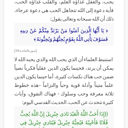
يحب، والعقل غذاؤه العلم، والقلب غذاؤه الحب،
فأية دعوة إلى الله تتجاهل الحب هي دعوة عرجاء،
ذلك أن الله سبحانه وتعالى يقول:
﴿ يَا أَيُّهَا الَّذِينَ آمَنُوا مَنْ يَرْتَدَّ مِنْكُمْ عَنْ دِينِهِ
فَسَوْفَ يَأْتِي اللَّهُ بِقَوْمٍ يُحِبُّهُمْ وَيُحِبُّونَهُ ﴾
[ سورة المائدة: 54]
استنبط العلماء أن الذي يحب الله والذي يحبه الله لا
يمكن أن يرتد، فحينما يكون الدين عقلياً فكرياً نصياً
ضمن حب هناك نكسات كثيرة، أما حينما يكون الدين
علماً متيناً وأدلة قوية وحباً والتزاماً -هذه خطوط
ثلاثة معرفة وحب وسلوك - فهناك التفوق، وآيات
كثيرة تتحدث عن الحب، الحديث القدسي اليوم:
((إِذَا أَحَبَّ اللَّهُ الْعَبْدَ نَادَى جِبْرِيلَ إِنَّ اللَّهَ يُحِبُّ
فُلَانًا فَأَحْبِبْهُ فَيُحِبُّهُ جِبْرِيلُ فَيُنَادِي جِبْرِيلُ فِي