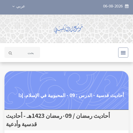
06-08-2026
عربي
أحاديث قدسية - الدرس : 09 - المحبوبية في الإسلام، إذا
أحاديث رمضان / ٠09رمضان 1423هـ - أحاديث
قدسية وأدعية