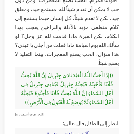
حب لا يمكن أن تقدم شيئاً لله، مستمع جيد، ومعلق
جيد، لكن لا تقدم شيئاً، كل إنسان حينما يستمع إلى
كلام منطقي مؤيد بالأدلة والبراهين يعجب بهذا
الكلام، لكن العبرة ماذا قدمت لله عز وجل؟ لو
سألك الله يوم القيامة ماذا فعلت من أجلي يا عبدي؟
هذا سؤال، الحب يصنع المعجزات، بينما التقليد لا
يصنع شيئاً.
((إِذَا أَحَبَّ اللَّهُ الْعَبْدَ نَادَى جِبْرِيلَ إِنَّ اللَّهَ يُحِبُّ
فُلَانًا فَأَحْبِبْهُ فَيُحِبُّهُ جِبْرِيلُ فَيُنَادِي جِبْرِيلُ فِي
أَهْلِ السَّمَاءِ إِنَّ اللَّهَ يُحِبُّ فُلَانًا فَأَحِبُّوهُ فَيُحِبُّهُ
أَهْلُ السَّمَاءِ ثُمَّ يُوضَعُ لَهُ الْقَبُولُ فِي الْأَرْضِ ))
[البخاري عن أبي هريرة]
انظر إلى الطفل قال تعالى: