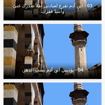
03 - ابن آدم تفرغ لعبادتي أملأ صدرك غنىً
وأسدّ فقرك.
04 - يؤذيني ابن آدم يسب الدهر.