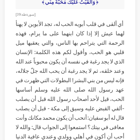
﴿ وَأَلْقَيْتُ عَلَيْكَ مَحَبَّةً مِنِّي ﴾
[ سورة طه: 39]
أي ألقى في قلب أبويه الحب له، تجد الأبوين لا يهنأ
لهما عيش إلا إذا كان ابنهما على ما يرام، فهذه
الرحمة التي يتراحم بها الناس، والتي يعقبها ميل
قلبي هو الحب، وأقول لكم هذه الكلمة: الإنسان
الذي لا يجد رغبة في نفسه أن يكون محبوباً عند الله
وعند خلقه، ثم لا يجد رغبة أن يحب الله جلّ جلاله،
فإنه ليس من بني البشر! البطولات التي ظهرت في
عهد رسول الله صلى الله عليه وسلم أساسها
الحب، قيل لأحد أصحاب رسول الله قبل أن يصلب
-ألقي القبض عليه وسيق إلى مكة - قبل أن يصلب
قال له أبو سفيان: أتحب أن يكون محمد مكانك وأنت
معافى في بيتك؟ استمعوا إلى الجواب قال: والله لا
أحب أن أكون في أهلي وولدي وعندي عافية الدنيا