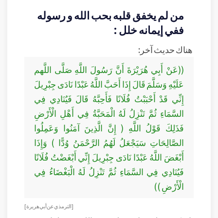
من لم يخفق قلبه بحب الله و رسوله
ففي إيمانه خلل :
هناك حديث آخر:
((عَنْ أَبِي هُرَيْرَةَ أَنَّ رَسُولَ اللَّهِ صَلَّى اللَّهم
عَلَيْهِ وَسَلَّمَ قَالَ إِذَا أَحَبَّ اللَّهُ عَبْدًا نَادَى جِبْرِيلَ
إِنِّي قَدْ أَحْبَبْتُ فُلَانًا فَأَحِبَّهُ قَالَ فَيُنَادِي فِي
السَّمَاءِ ثُمَّ تَنْزِلُ لَهُ الْمَحَبَّةُ فِي أَهْلِ الْأَرْضِ
فَذَلِكَ قَوْلُ اللَّهِ ( إِنَّ الَّذِينَ آمَنُوا وَعَمِلُوا
الصَّالِحَاتِ سَيَجْعَلُ لَهُمُ الرَّحْمَنُ وُدًّا ) وَإِذَا
أَبْغَضَ اللَّهُ عَبْدًا نَادَى جِبْرِيلَ إِنِّي أَبْغَضْتُ فُلَانًا
فَيُنَادِي فِي السَّمَاءِ ثُمَّ تَنْزِلُ لَهُ الْبَغْضَاءُ فِي
الْأَرْضِ ))
[الترمذي عن أبي هريرة]