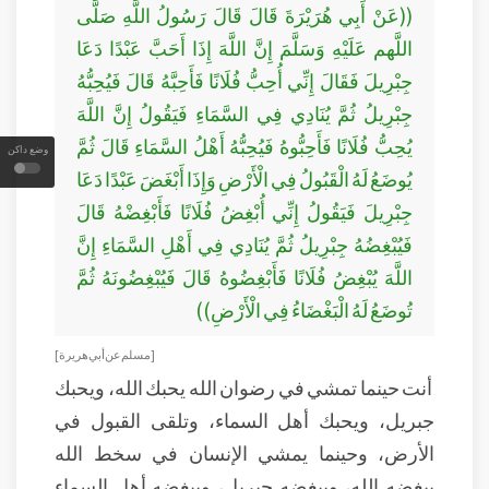
((عَنْ أَبِي هُرَيْرَةَ قَالَ قَالَ رَسُولُ اللَّهِ صَلَّى
اللَّهم عَلَيْهِ وَسَلَّمَ إِنَّ اللَّهَ إِذَا أَحَبَّ عَبْدًا دَعَا
جِبْرِيلَ فَقَالَ إِنِّي أُحِبُّ فُلَانًا فَأَحِبَّهُ قَالَ فَيُحِبُّهُ
جِبْرِيلُ ثُمَّ يُنَادِي فِي السَّمَاءِ فَيَقُولُ إِنَّ اللَّهَ
يُحِبُّ فُلَانًا فَأَحِبُّوهُ فَيُحِبُّهُ أَهْلُ السَّمَاءِ قَالَ ثُمَّ
وضع داكن
يُوضَعُ لَهُ الْقَبُولُ فِي الْأَرْضِ وَإِذَا أَبْغَضَ عَبْدًا دَعَا
جِبْرِيلَ فَيَقُولُ إِنِّي أُبْغِضُ فُلَانًا فَأَبْغِضْهُ قَالَ
فَيُبْغِضُهُ جِبْرِيلُ ثُمَّ يُنَادِي فِي أَهْلِ السَّمَاءِ إِنَّ
اللَّهَ يُبْغِضُ فُلَانًا فَأَبْغِضُوهُ قَالَ فَيُبْغِضُونَهُ ثُمَّ
تُوضَعُ لَهُ الْبَغْضَاءُ فِي الْأَرْضِ))
[مسلم عن أبي هريرة]
أنت حينما تمشي في رضوان الله يحبك الله، ويحبك
جبريل، ويحبك أهل السماء، وتلقى القبول في
الأرض، وحينما يمشي الإنسان في سخط الله
يبغضه الله، ويبغضه جبريل، ويبغضه أهل السماء