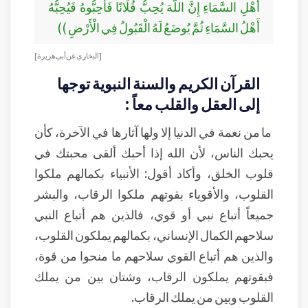
أَهْلِ السَّمَاءِ إِنَّ اللَّهَ يُحِبُّ فُلَانًا فَأَحِبُّوهُ فَيُحِبُّهُ
أَهْلُ السَّمَاءِ ثُمَّ يُوضَعُ لَهُ الْقَبُولُ فِي الْأَرْضِ ))
[البخاري عن أبي هريرة]
القرآن الكريم والسنة النبوية توجها
إلى العقل والقلب معاً :
ما من نعمة في الدنيا إلا ولها آثارها في الآخرة، كأن
يحبك الناس، لأن الله إذا أحبك ألقى محبتك في
قلوب الخلق، وأكاد أقول: الأنبياء بكمالهم ملكوا
القلوب، والأقوياء بقوتهم ملكوا الرقاب، والبشر
جميعاً أتباع نبي أو قوي، فالذين هم أتباع النبي
سلاحهم الكمال الإنساني، بكمالهم يملكون القلوب،
والذين هم أتباع القوي سلاحهم ما منحوا من قوة،
فبقوتهم يملكون الرقاب، وشتان بين من يملك
القلوب وبين من يملك الرقاب.