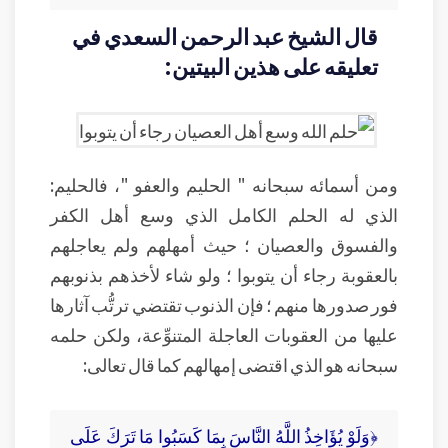
قال الشيخ عبد الرحمن السعدي في
تعليقه على هذين البيتين:
ومن أسمائه سبحانه " الحليم والعفو "، فالحليم:
الذي له الحلم الكامل الذي وسع أهل الكفر
والفسوق والعصيان ؛ حيث أمهلهم ولم يعاجلهم
بالعقوبة رجاء أن يتوبوا ؛ ولو شاء لأخذهم بذنوبهم
فور صدورها منهم ؛ فإن الذنوب تقتضي ترتُّب آثارها
عليها من العقوبات العاجلة المتنوِّعة، ولكن حلمه
سبحانه هو الذي اقتضى إمهالهم كما قال تعالى:
﴿وَلَوْ يُؤَاخِذُ اللَّهُ النَّاسَ بِمَا كَسَبُوا مَا تَرَكَ عَلَى