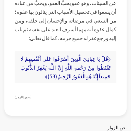
عن السيئات، وهو عفو يحبُّ العفو، ويحبُّ من عباده
أن يسعوا في تحصيل الأسباب التي ينالون بها عفوه ؛
من السعي في مرضاته والإحسان إلى خلقه، ومن
كمال عفوه أنه مهما أسرف العبد على نفسه ثم تاب
إليه ورجع غفر له جميع جرمه، كما قال تعالى:
﴿قُلْ يَا عِبَادِيَ الَّذِينَ أَسْرَفُوا عَلَى أَنْفُسِهِمْ لَا
تَقْنَطُوا مِنْ رَحْمَةِ اللَّهِ إِنَّ اللَّهَ يَغْفِرُ الذُّنُوبَ
جَمِيعاً إِنَّهُ هُوَ الْغَفُورُ الرَّحِيمُ (53)﴾
( سورة الزمر )
نص الزوار