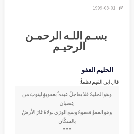
الله الحليم الغفور.
/
٠1عقيدة
1999-08-01
بسـم اللـه الرحمـن
الرحيـم
الحليم العفو
قال ابن القيم نظماً:
وهو الحليمُ فلا يعاجلُ عبده
ُ بعقوبةٍ ليتوبَ من
عِصيان
وهو العفوُ فعفوهُ وسعَ الورَى
لولاهُ غارَ الأرضُ
بالسكَّان
* * *