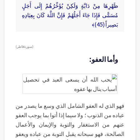
ظَهْرِهَا مِنْ دَابَّةٍ وَلَكِنْ يُؤَخِّرُهُمْ إِلَى أَجَلٍ
مُسَمًّى فَإِذَا جَاءَ أَجَلُهُمْ فَإِنَّ اللَّهَ كَانَ بِعِبَادِهِ
بَصِيراً (45)﴾
( سورة فاطر )
وأما العفو:
فهو الذي له العفو الشامل الذي وسع ما يصدر من
عباده من الذنوب ؛ ولا سيما إذا أتوا بما يوجب العفو
عنهم من الاستغفار والتوبة والإيمان والأعمال
الصالحة، فهو سبحانه يقبل التوبة من عباده ويعفو