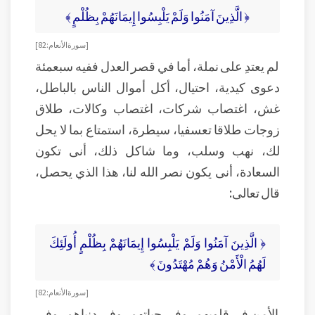
﴿ الَّذِينَ آمَنُوا وَلَمْ يَلْبِسُوا إِيمَانَهُمْ بِظُلْمٍ ﴾
[ سورة الأنعام: 82]
لم يعتدِ على نملة، أما في قصر العدل ففيه سبعمئة
دعوى كيدية، احتيال، أكل أموال الناس بالباطل،
غش، اغتصاب شركات، اغتصاب وكالات، طلاق
زوجات طلاقا تعسفيا، سيطرة، استمتاع بما لا يحل
لك، نهب وسلب، وما شاكل ذلك، أنى تكون
السعادة، أنى يكون نصر الله لنا، هذا الذي يحصل،
قال تعالى:
﴿ الَّذِينَ آمَنُوا وَلَمْ يَلْبِسُوا إِيمَانَهُمْ بِظُلْمٍ أُولَئِكَ
لَهُمُ الْأَمْنُ وَهُمْ مُهْتَدُونَ ﴾
[ سورة الأنعام: 82]
الأمن في قلوبهم، وفي حياتهم، وفي دنياهم، وفي