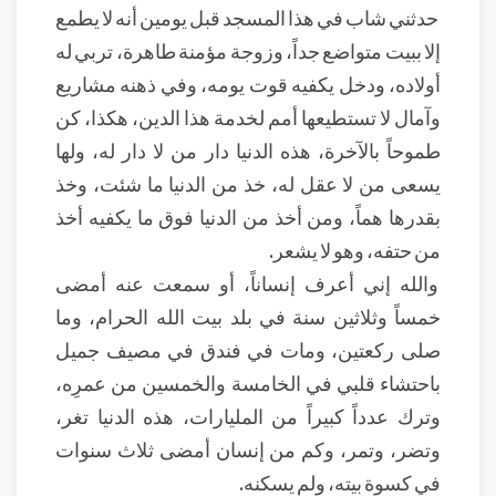
حدثني شاب في هذا المسجد قبل يومين أنه لا يطمع
إلا ببيت متواضع جداً، وزوجة مؤمنة طاهرة، تربي له
أولاده، ودخل يكفيه قوت يومه، وفي ذهنه مشاريع
وآمال لا تستطيعها أمم لخدمة هذا الدين، هكذا، كن
طموحاً بالآخرة، هذه الدنيا دار من لا دار له، ولها
يسعى من لا عقل له، خذ من الدنيا ما شئت، وخذ
بقدرها هماً، ومن أخذ من الدنيا فوق ما يكفيه أخذ
من حتفه، وهو لا يشعر.
والله إني أعرف إنساناً، أو سمعت عنه أمضى
خمساً وثلاثين سنة في بلد بيت الله الحرام، وما
صلى ركعتين، ومات في فندق في مصيف جميل
باحتشاء قلبي في الخامسة والخمسين من عمرِه،
وترك عدداً كبيراً من المليارات، هذه الدنيا تغر،
وتضر، وتمر، وكم من إنسان أمضى ثلاث سنوات
في كسوة بيته، ولم يسكنه.