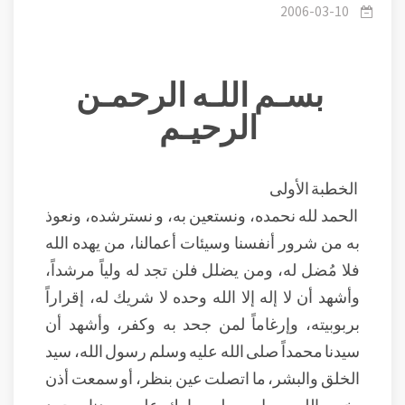
2006-03-10
بسـم اللـه الرحمـن
الرحيـم
الخطبة الأولى
الحمد لله نحمده، ونستعين به، و نسترشده، ونعوذ
به من شرور أنفسنا وسيئات أعمالنا، من يهده الله
فلا مُضل له، ومن يضلل فلن تجد له ولياً مرشداً،
وأشهد أن لا إله إلا الله وحده لا شريك له، إقراراً
بربوبيته، وإرغاماً لمن جحد به وكفر، وأشهد أن
سيدنا محمداً صلى الله عليه وسلم رسول الله، سيد
الخلق والبشر، ما اتصلت عين بنظر، أو سمعت أذن
بخبر، اللهم صلِ وسلم وبارك على سيدنا محمد