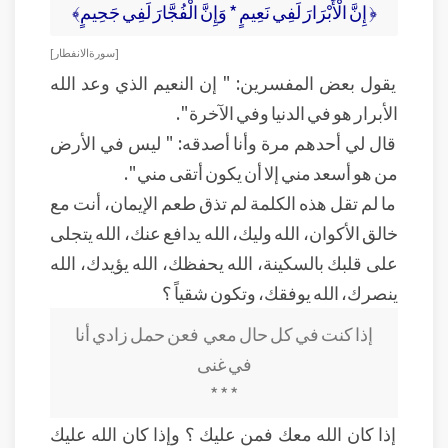
﴿ إِنَّ الْأَبْرَارَ لَفِي نَعِيمٍ * وَإِنَّ الْفُجَّارَ لَفِي جَحِيمٍ﴾
[ سورة الانفطار]
يقول بعض المفسرين: " إن النعيم الذي وعد الله
الأبرار هو في الدنيا وفي الآخرة ".
قال لي أحدهم مرة وأنا أصدقه: " ليس في الأرض
من هو أسعد مني إلا أن يكون أتقى مني ".
ما لم تقل هذه الكلمة لم تذق طعم الإيمان، أنت مع
خالق الأكوان، الله وليك، الله يدافع عنك، الله يتجلى
على قلبك بالسكينة، الله يحفظك، الله يؤيدك، الله
ينصرك، الله يوفقك، وتكون شقياً ؟
إذا كنت في كل حال معي فعن حمل زادي أنا
في غنى
* * *
إذا كان الله معك فمن عليك ؟ وإذا كان الله عليك