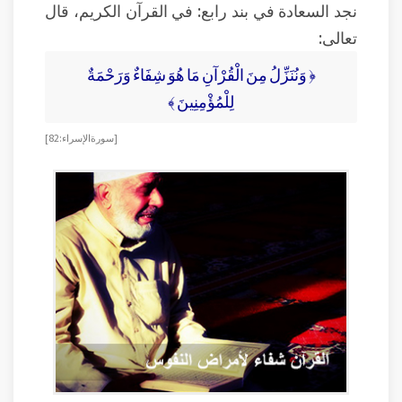
نجد السعادة في بند رابع: في القرآن الكريم، قال
تعالى:
﴿ وَنُنَزِّلُ مِنَ الْقُرْآنِ مَا هُوَ شِفَاءٌ وَرَحْمَةٌ
لِلْمُؤْمِنِينَ ﴾
[ سورة الإسراء: 82]