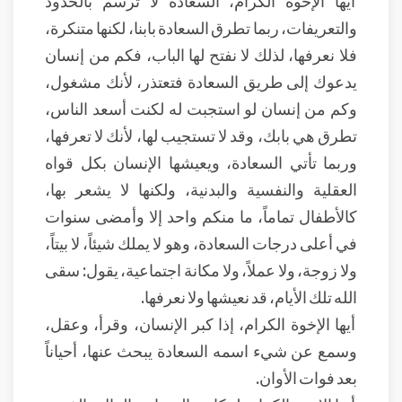
أيها الإخوة الكرام، السعادة لا ترسم بالحدود
والتعريفات، ربما تطرق السعادة بابنا، لكنها متنكرة،
فلا نعرفها، لذلك لا نفتح لها الباب، فكم من إنسان
يدعوك إلى طريق السعادة فتعتذر، لأنك مشغول،
وكم من إنسان لو استجبت له لكنت أسعد الناس،
تطرق هي بابك، وقد لا تستجيب لها، لأنك لا تعرفها،
وربما تأتي السعادة، ويعيشها الإنسان بكل قواه
العقلية والنفسية والبدنية، ولكنها لا يشعر بها،
كالأطفال تماماً، ما منكم واحد إلا وأمضى سنوات
في أعلى درجات السعادة، وهو لا يملك شيئاً، لا بيتاً،
ولا زوجة، ولا عملاً، ولا مكانة اجتماعية، يقول: سقى
الله تلك الأيام، قد نعيشها ولا نعرفها.
أيها الإخوة الكرام، إذا كبر الإنسان، وقرأ، وعقل،
وسمع عن شيء اسمه السعادة يبحث عنها، أحياناً
بعد فوات الأوان.