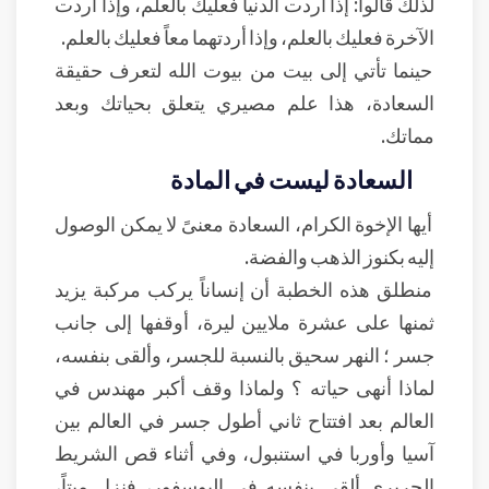
لذلك قالوا: إذا أردت الدنيا فعليك بالعلم، وإذا أردت
الآخرة فعليك بالعلم، وإذا أردتهما معاً فعليك بالعلم.
حينما تأتي إلى بيت من بيوت الله لتعرف حقيقة
السعادة، هذا علم مصيري يتعلق بحياتك وبعد
مماتك.
السعادة ليست في المادة
أيها الإخوة الكرام، السعادة معنىً لا يمكن الوصول
إليه بكنوز الذهب والفضة.
منطلق هذه الخطبة أن إنساناً يركب مركبة يزيد
ثمنها على عشرة ملايين ليرة، أوقفها إلى جانب
جسر ؛ النهر سحيق بالنسبة للجسر، وألقى بنفسه،
لماذا أنهى حياته ؟ ولماذا وقف أكبر مهندس في
العالم بعد افتتاح ثاني أطول جسر في العالم بين
آسيا وأوربا في استنبول، وفي أثناء قص الشريط
الحريري ألقى بنفسه في البوسفور، فنزل ميتاً،