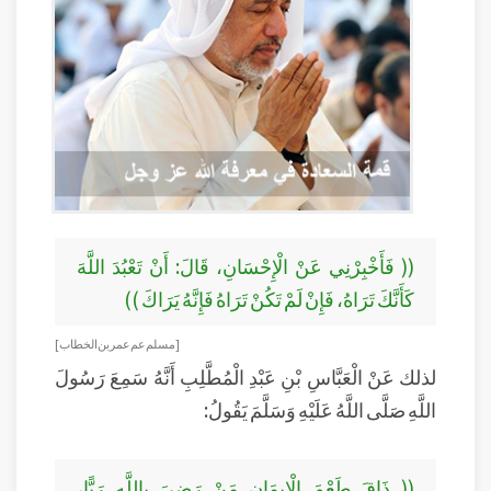
(( فَأَخْبِرْنِي عَنْ الْإِحْسَانِ، قَالَ: أَنْ تَعْبُدَ اللَّهَ
كَأَنَّكَ تَرَاهُ، فَإِنْ لَمْ تَكُنْ تَرَاهُ فَإِنَّهُ يَرَاكَ ))
[مسلم عم عمر بن الخطاب ]
لذلك عَنْ الْعَبَّاسِ بْنِ عَبْدِ الْمُطَّلِبِ أَنَّهُ سَمِعَ رَسُولَ
اللَّهِ صَلَّى اللَّهُ عَلَيْهِ وَسَلَّمَ يَقُولُ:
(( ذَاقَ طَعْمَ الْإِيمَانِ مَنْ رَضِيَ بِاللَّهِ رَبًّا،