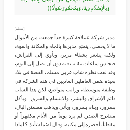
وَبِالْإِسْلَامِ دِينًا، وَبِمُحَمَّدٍ رَسُولًا ))
[مسلم]
مدير شركة عملاقة كبيرة جداً جمعت من الأموال
ما لا يحصى، يتمتع مديرها بالجاه والمكانة والقوة،
ولكنه يشعر بشقاء مرير، ويأوي إلى الفراش،
فيجلس ساعات يتقلب فيه دون أن يصل إلى النوم،
وقد لفت نظره شاب عربي مسلم، القصة في بلاد
بعيدة ضمن العاملين العاديين في هذه الشركة في
وظيفة متوسطة، وراتب متواضع، لكن هذا الشاب
دائم الإشراق والبشر، والابتسام والسرور، ويأكل
بسرور، وينام بسرور، ويأتي ويذهب مطمئن البال،
منشرح الصدر، لم يره يوماً من الأيام مكفهراً أو
مقطباً، أحضره إلى مكتبه، وقال له: ما شأنك ؟ لماذا