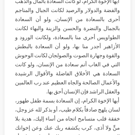
أيها الإخوة الكرام، لو كانت السعادة بالمال والذهب
والفضة والدولار والرصيد لكانت الجبال والمناجم
أحرى بالسعادة من الإنسان، ولو أن السعادة
بالجمال والنضرة والحسن والزينة والبهاء لكانت
الطواويس أحرى منا بالسعادة، ولكانت الورود و
الأزاهير أجدر منا بها، ولو أن السعادة بالبطش
والقوة وجهارة الصوت والصولجان لكانت الوحوش
التي في الغاب أتم سعادة من الإنسان، ولو كانت
السعادة هي الأخلاق الفاضلة والأقوال الرشيدة
والأعمال الصالحة والجاه العظيم عند رب العالمين
والعقل الراشد فإن الإنسان أحق بها.
أيها الإخوة الكرام، إن السعادة بسمة طفل طهور،
لسان يلهج صادقاً بكلام طيب، أو بذكر لله عز وجل،
خفقة قلب متسامح اتجاه من أساء إليك، هدية بلا
منٍّ ولا أذى، كرب يكشفه ربك عنك وعن إخوانك