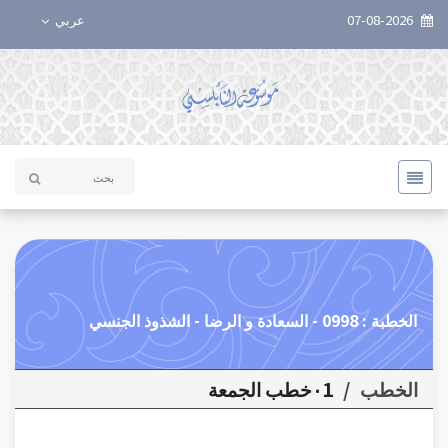
07-08-2026
عربي
الخطبة : 0998 - السعادة و الرضا - الشذوذ الجنسي
الخطب
/
٠1خطب الجمعة