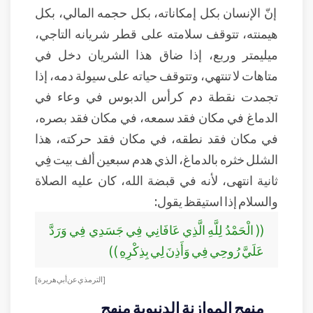
إنّ الإنسان بكل إمكاناته، بكل حجمه المالي، بكل
هيمنته، تتوقف سلامته على قطر شريانه التاجي،
ميليمتر وربع، إذا ضاق هذا الشريان دخل في
متاهات لا تنتهي، وتتوقف حياته على سيولة دمه، إذا
تجمدت نقطة دم كرأس الدبوس في وعاء في
الدماغ في مكان فقد سمعه، في مكان فقد بصره،
في مكان فقد نطقه، في مكان فقد حركته، هذا
الشلل خثره بالدماغ، الذي هدم سبعين ألف بيت فِي
ثانية انتهى، لأنه في قبضة الله، كان عليه الصلاة
والسلام إذا استيقظ يقول:
(( الْحَمْدُ لِلَّهِ الَّذِي عَافَانِي فِي جَسَدِي فِي وَرَدَّ
عَلَيَّ رُوحِي فِي وَأَذِنَ لِي بِذِكْرِهِ ))
[ الترمذي عن أبي هريرة]
منهج الموازنة الدنيوية منهج