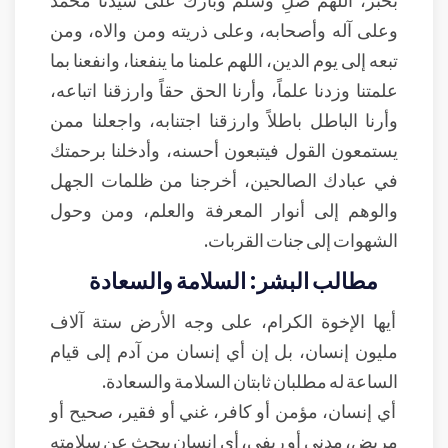
وعلى آله وأصحابه، وعلى ذريته ومن والاه، ومن
تبعه إلى يوم الدين، اللهم علمنا ما ينفعنا، وانفعنا بما
علمتنا وزدنا علماً، وأرنا الحق حقاً وارزقنا اتباعه،
وأرنا الباطل باطلاً وارزقنا اجتنابه، واجعلنا ممن
يستمعون القول فيتبعون أحسنه، وأدخلنا برحمتك
في عبادك الصالحين، أخرجنا من ظلمات الجهل
والوهم إلى أنوار المعرفة والعلم، ومن وحول
الشهوات إلى جنات القربات.
مطالب البشر: السلامة والسعادة
أيها الإخوة الكرام، على وجه الأرض ستة آلاف
مليون إنسان، بل إن أي إنسان من آدم إلى قيام
الساعة له مطلبان ثابتان السلامة والسعادة.
أي إنسان، مؤمن أو كافر، غني أو فقير، صحيح أو
مريض، مدني أو ريفي، أي إنسان يبحث عن سلامته