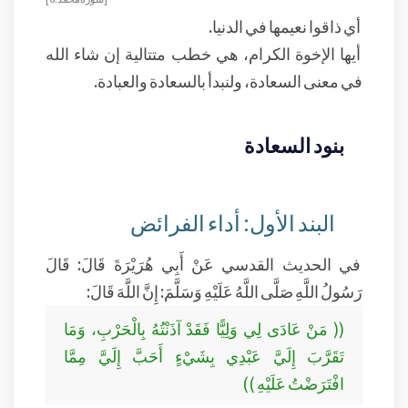
أي ذاقوا نعيمها في الدنيا.
أيها الإخوة الكرام، هي خطب متتالية إن شاء الله
في معنى السعادة، ولنبدأ بالسعادة والعبادة.
بنود السعادة
البند الأول: أداء الفرائض
في الحديث القدسي عَنْ أَبِي هُرَيْرَةَ قَالَ: قَالَ
رَسُولُ اللَّهِ صَلَّى اللَّهُ عَلَيْهِ وَسَلَّمَ: إِنَّ اللَّهَ قَالَ:
(( مَنْ عَادَى لِي وَلِيًّا فَقَدْ آذَنْتُهُ بِالْحَرْبِ، وَمَا
تَقَرَّبَ إِلَيَّ عَبْدِي بِشَيْءٍ أَحَبَّ إِلَيَّ مِمَّا
افْتَرَضْتُ عَلَيْهِ ))