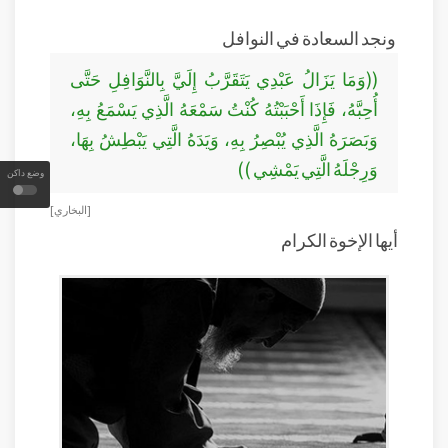
ونجد السعادة في النوافل
((وَمَا يَزَالُ عَبْدِي يَتَقَرَّبُ إِلَيَّ بِالنَّوَافِلِ حَتَّى
أُحِبَّهُ، فَإِذَا أَحْبَبْتُهُ كُنْتُ سَمْعَهُ الَّذِي يَسْمَعُ بِهِ،
وَبَصَرَهُ الَّذِي يُبْصِرُ بِهِ، وَيَدَهُ الَّتِي يَبْطِشُ بِهَا،
وَرِجْلَهُ الَّتِي يَمْشِي ))
وضع داكن
[ البخاري ]
أيها الإخوة الكرام