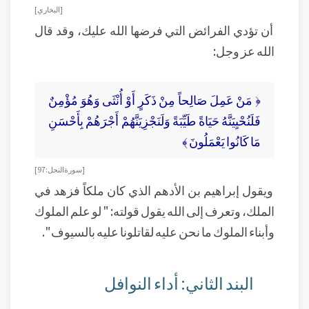
[ البخاري ]
أن تؤدي الفرائض التي فرضها الله عليك، وقد قال
الله عز وجل:
﴿ مَنْ عَمِلَ صَالِحاً مِنْ ذَكَرٍ أَوْ أُنْثَى وَهُوَ مُؤْمِنٌ
فَلَنُحْيِيَنَّهُ حَيَاةً طَيِّبَةً وَلَنَجْزِيَنَّهُمْ أَجْرَهُمْ بِأَحْسَنِ
مَا كَانُوا يَعْمَلُونَ ﴾
[ سورة النحل: 97]
ويقول إبراهيم بن الأدهم الذي كان ملكاً فزهد في
الملك، وتعرف إلى الله يقول قولته: " لو علم الملوك
وأبناء الملوك ما نحن عليه لقاتلونا عليه بالسيوف ".
البند الثاني: أداء النوافل