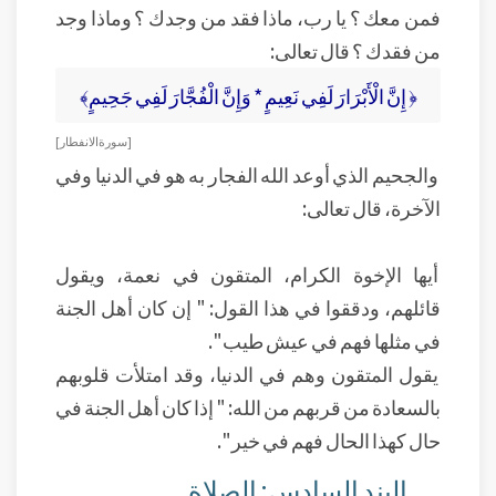
فمن معك ؟ يا رب، ماذا فقد من وجدك ؟ وماذا وجد
من فقدك ؟ قال تعالى:
﴿ إِنَّ الْأَبْرَارَ لَفِي نَعِيمٍ * وَإِنَّ الْفُجَّارَ لَفِي جَحِيمٍ﴾
[ سورة الانفطار]
والجحيم الذي أوعد الله الفجار به هو في الدنيا وفي
الآخرة، قال تعالى:
أيها الإخوة الكرام، المتقون في نعمة، ويقول
قائلهم، ودققوا في هذا القول: " إن كان أهل الجنة
في مثلها فهم في عيش طيب ".
يقول المتقون وهم في الدنيا، وقد امتلأت قلوبهم
بالسعادة من قربهم من الله: " إذا كان أهل الجنة في
حال كهذا الحال فهم في خير ".
البند السادس: الصلاة