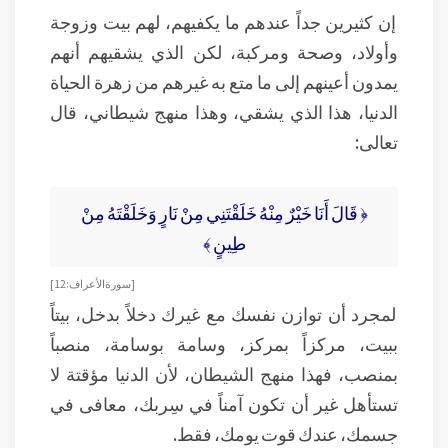
إن كثيرين جداً عندهم ما يكفيهم، لهم بيت وزوجة
وأولاد، وصحة ومركبة، لكن الذي يشقيهم أنهم
يمدون أعينهم إلى ما متع به غيرهم من زهرة الحياة
الدنيا، هذا الذي يشقي، وهذا منهج شيطاني، قال
تعالى:
﴿ قَالَ أَنَا خَيْرٌ مِنْهُ خَلَقْتَنِي مِنْ نَارٍ وَخَلَقْتَهُ مِنْ
طِينٍ ﴾
[ سورة الأعراف: 12]
لمجرد أن توازن نفسك مع غيرك دخلاً بدخل، بيتاً
ببيت، مركزاً بمركز، وسامة بوسامة، منصباً
بمنصب، فهذا منهج الشيطان، لأن الدنيا مؤقتة لا
تستأهل غير أن تكون آمناً في سِربك، معافى في
جسمك، عندك قوت يومك، فقط.