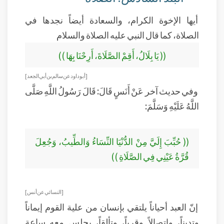
أيها الإخوة الكرام، والسعادة أيضاً نجدها في
الصلاة، كما قال النبي عليه الصلاة والسلام
(( يَا بِلَالُ، أَقِمْ الصَّلَاةَ، أَرِحْنَا بِهَا ))
[أبو داود عن سالم بن أبي الجعد]
وفي حديث آخر عَنْ أَنَسٍ قَالَ: قَالَ رَسُولُ اللَّهِ صَلَّى
اللَّهُ عَلَيْهِ وَسَلَّمَ:
(( حُبِّبَ إِلَيَّ مِنْ الدُّنْيَا النِّسَاءُ وَالطِّيبُ، وَجُعِلَ
قُرَّةُ عَيْنِي فِي الصَّلَاةِ ))
[النسائي عن أنس ]
إنّ العبد أحياناً يلتقي بإنسان من علية القوم إيماناً
وتديناً، واتصالاً وقرباً، وتألقاً، يجلس معه ساعة