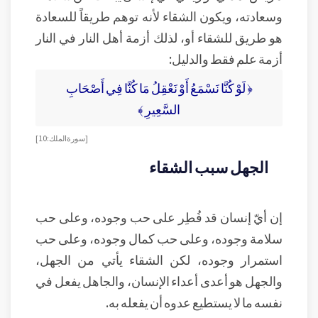
وسعادته، ويكون الشقاء لأنه توهم طريقاً للسعادة
هو طريق للشقاء أو، لذلك أزمة أهل النار في النار
أزمة علم فقط والدليل:
﴿ لَوْ كُنَّا نَسْمَعُ أَوْ نَعْقِلُ مَا كُنَّا فِي أَصْحَابِ
السَّعِيرِ ﴾
[ سورة الملك: 10]
الجهل سبب الشقاء
إن أيّ إنسان قد فُطِر على حب وجوده، وعلى حب
سلامة وجوده، وعلى حب كمال وجوده، وعلى حب
استمرار وجوده، لكن الشقاء يأتي من الجهل،
والجهل هو أعدى أعداء الإنسان، والجاهل يفعل في
نفسه ما لا يستطيع عدوه أن يفعله به.