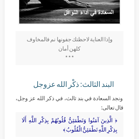
وإذا العناية لاحظتك جفونها نم فالمخاوف
كلهن أمان
* * *
البند الثالث: ذكْر الله عزوجل
ونجد السعادة في بند ثالث، في ذكر الله عز وجل،
قال تعالى:
﴿ الَّذِينَ آمَنُوا وَتَطْمَئِنُّ قُلُوبُهُمْ بِذِكْرِ اللَّهِ أَلَا
بِذِكْرِ اللَّهِ تَطْمَئِنُّ الْقُلُوبُ ﴾