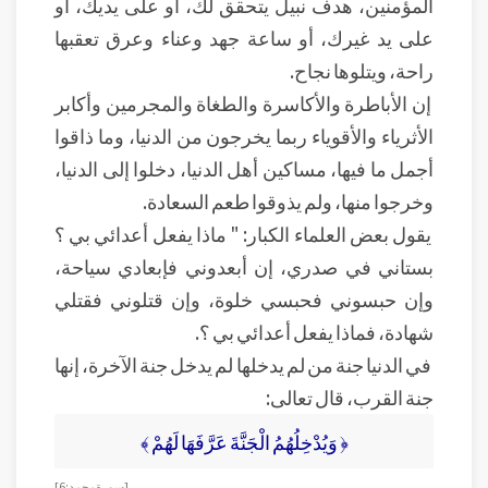
المؤمنين، هدف نبيل يتحقق لك، أو على يديك، أو
على يد غيرك، أو ساعة جهد وعناء وعرق تعقبها
راحة، ويتلوها نجاح.
إن الأباطرة والأكاسرة والطغاة والمجرمين وأكابر
الأثرياء والأقوياء ربما يخرجون من الدنيا، وما ذاقوا
أجمل ما فيها، مساكين أهل الدنيا، دخلوا إلى الدنيا،
وخرجوا منها، ولم يذوقوا طعم السعادة.
يقول بعض العلماء الكبار: " ماذا يفعل أعدائي بي ؟
بستاني في صدري، إن أبعدوني فإبعادي سياحة،
وإن حبسوني فحبسي خلوة، وإن قتلوني فقتلي
شهادة، فماذا يفعل أعدائي بي ؟.
في الدنيا جنة من لم يدخلها لم يدخل جنة الآخرة، إنها
جنة القرب، قال تعالى:
﴿ وَيُدْخِلُهُمُ الْجَنَّةَ عَرَّفَهَا لَهُمْ ﴾
[ سورة محمد: 6]