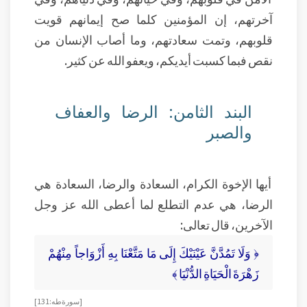
آخرتهم، إن المؤمنين كلما صح إيمانهم قويت
قلوبهم، وتمت سعادتهم، وما أصاب الإنسان من
نقص فبما كسبت أيديكم، ويعفو الله عن كثير.
البند الثامن: الرضا والعفاف
والصبر
أيها الإخوة الكرام، السعادة والرضا، السعادة هي
الرضا، هي عدم التطلع لما أعطى الله عز وجل
الآخرين، قال تعالى:
﴿ وَلَا تَمُدَّنَّ عَيْنَيْكَ إِلَى مَا مَتَّعْنَا بِهِ أَزْوَاجاً مِنْهُمْ
زَهْرَةَ الْحَيَاةِ الدُّنْيَا ﴾
[ سورة طه: 131]