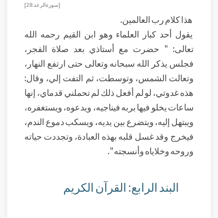
[ سورة الرعد: 28]
هذا كلام رب العالمين.
يقول أحد كبار العلماء وهو ابن القيم رحمه الله
تعالى: " حضرت مع أستاذي بعد صلاة الفجر،
فجلس يذكر الله سبحانه وتعالى حتى ارتفع النهار،
وتعالت الشمس، وتوسطت، ثم التفت إلي، وقال:
هذه غدوتي، لو لم أفعل ذلك لم تحملني قدماي، إنها
ساعات يخلو فيها بربه فيناجيه، ويدعوه، ويستغفره،
ويبتهل إليه، ويتضرع بين يديه، ويسكب دموع الندم،
فيخرج وقد غسل قلبه بهذه العبادة، وتجددت حياته
وروحه وخلاياه وأنسجته ".
البند الرابع: القرآن الكريم