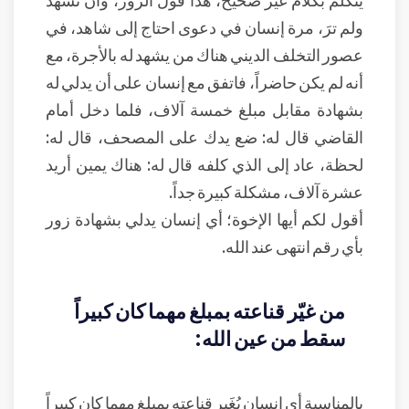
ولم ترَ، مرة إنسان في دعوى احتاج إلى شاهد، في
عصور التخلف الديني هناك من يشهد له بالأجرة، مع
أنه لم يكن حاضراً، فاتفق مع إنسان على أن يدلي له
بشهادة مقابل مبلغ خمسة آلاف، فلما دخل أمام
القاضي قال له: ضع يدك على المصحف، قال له:
لحظة، عاد إلى الذي كلفه قال له: هناك يمين أريد
عشرة آلاف، مشكلة كبيرة جداً.
أقول لكم أيها الإخوة؛ أي إنسان يدلي بشهادة زور
بأي رقم انتهى عند الله.
من غيّر قناعته بمبلغ مهما كان كبيراً
سقط من عين الله:
بالمناسبة أي إنسان يُغَير قناعته بمبلغ مهما كان كبيراً