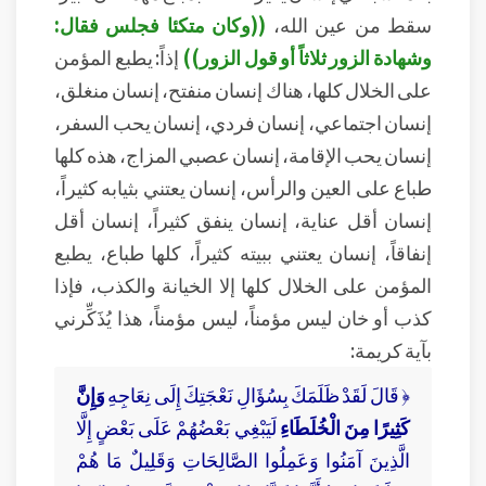
سقط من عين الله،
((وكان متكئا فجلس فقال:
وشهادة الزور ثلاثاً أو قول الزور))
إذاً: يطبع المؤمن
على الخلال كلها، هناك إنسان منفتح، إنسان منغلق،
إنسان اجتماعي، إنسان فردي، إنسان يحب السفر،
إنسان يحب الإقامة، إنسان عصبي المزاج، هذه كلها
طباع على العين والرأس، إنسان يعتني بثيابه كثيراً،
إنسان أقل عناية، إنسان ينفق كثيراً، إنسان أقل
إنفاقاً، إنسان يعتني ببيته كثيراً، كلها طباع، يطبع
المؤمن على الخلال كلها إلا الخيانة والكذب، فإذا
كذب أو خان ليس مؤمناً، ليس مؤمناً، هذا يُذَكِّرني
بآية كريمة:
﴿ قَالَ لَقَدْ ظَلَمَكَ بِسُؤَالِ نَعْجَتِكَ إِلَى نِعَاجِهِ
وَإِنَّ
كَثِيرًا مِنَ الْخُلَطَاءِ
لَيَبْغِي بَعْضُهُمْ عَلَى بَعْضٍ إِلَّا
الَّذِينَ آمَنُوا وَعَمِلُوا الصَّالِحَاتِ وَقَلِيلٌ مَا هُمْ