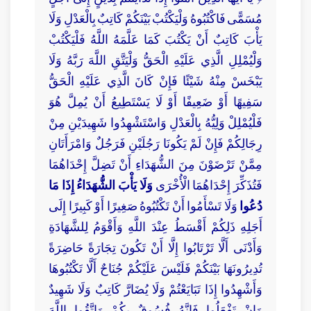
مُسَمًّى فَاكْتُبُوهُ وَلْيَكْتُبْ بَيْنَكُمْ كَاتِبٌ بِالْعَدْلِ وَلَا
يَأْبَ كَاتِبٌ أَنْ يَكْتُبَ كَمَا عَلَّمَهُ اللَّهُ فَلْيَكْتُبْ
وَلْيُمْلِلِ الَّذِي عَلَيْهِ الْحَقُّ وَلْيَتَّقِ اللَّهَ رَبَّهُ وَلَا
يَبْخَسْ مِنْهُ شَيْئًا فَإِنْ كَانَ الَّذِي عَلَيْهِ الْحَقُّ
سَفِيهًا أَوْ ضَعِيفًا أَوْ لَا يَسْتَطِيعُ أَنْ يُمِلَّ هُوَ
فَلْيُمْلِلْ وَلِيُّهُ بِالْعَدْلِ وَاسْتَشْهِدُوا شَهِيدَيْنِ مِنْ
رِجَالِكُمْ فَإِنْ لَمْ يَكُونَا رَجُلَيْنِ فَرَجُلٌ وَامْرَأَتَانِ
مِمَّنْ تَرْضَوْنَ مِنَ الشُّهَدَاءِ أَنْ تَضِلَّ إِحْدَاهُمَا
فَتُذَكِّرَ إِحْدَاهُمَا الْأُخْرَى
وَلَا يَأْبَ الشُّهَدَاءُ إِذَا مَا
دُعُوا
وَلَا تَسْأَمُوا أَنْ تَكْتُبُوهُ صَغِيرًا أَوْ كَبِيرًا إِلَى
أَجَلِهِ ذَلِكُمْ أَقْسَطُ عِنْدَ اللَّهِ وَأَقْوَمُ لِلشَّهَادَةِ
وَأَدْنَى أَلَّا تَرْتَابُوا إِلَّا أَنْ تَكُونَ تِجَارَةً حَاضِرَةً
تُدِيرُونَهَا بَيْنَكُمْ فَلَيْسَ عَلَيْكُمْ جُنَاحٌ أَلَّا تَكْتُبُوهَا
وَأَشْهِدُوا إِذَا تَبَايَعْتُمْ وَلَا يُضَارَّ كَاتِبٌ وَلَا شَهِيدٌ
وَإِنْ تَفْعَلُوا فَإِنَّهُ فُسُوقٌ بِكُمْ وَاتَّقُوا اللَّهَ