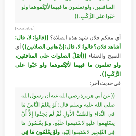
المنافقين، ولو تعلمون ما فيهما لأتَيْتُموهما ولو
حَبْوا على الرُّكَبِ. ))
[ أبو داود: صحيح ]
أي معكم فلان شهد هذه الصلاة؟
((قالوا: لا، قال:
أشاهد فلان؟ قالوا: لا، قال: إنَّ هاتين الصلاتين))
أي
الصبح والعشاء
((أثقلُ الصلوات على المنافقين،
ولو تعلمون ما فيهما لأتَيْتُموهما ولو حَبْوا على
الرُّكَبِ))
.
في حديث آخر:
(( عن أبي هريرة رضي الله عنه أن رسول الله
صلى الله عليه وسلم قال : لَوْ يعْلمُ النَّاسُ مَا
في النِّداءِ والصَّفِّ الأَولِ ثُمَّ لَمْ يَجِدُوا إِلاَّ أَنْ
يسْتَهِموا علَيهِ لاسْتهموا علَيْهِ، ولوْ يعْلَمُونَ مَا
فِي التَّهْجِير لاسْتبَقوا إَليْهِ،
ولَوْ يعْلَمُون مَا فِي