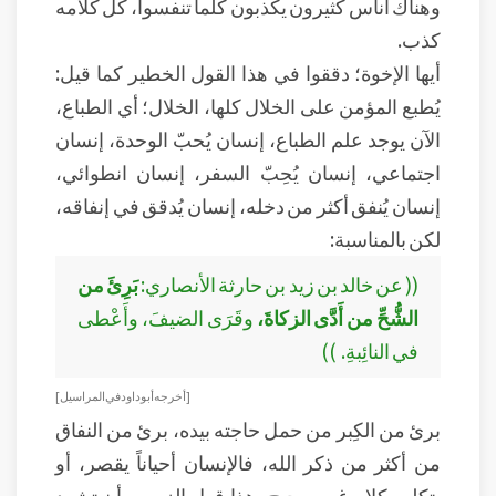
وهناك أناس كثيرون يكذبون كلما تنفسوا، كل كلامه
كذب.
أيها الإخوة؛ دققوا في هذا القول الخطير كما قيل:
يُطبع المؤمن على الخلال كلها، الخلال؛ أي الطباع،
الآن يوجد علم الطباع، إنسان يُحبّ الوحدة، إنسان
اجتماعي، إنسان يُحِبّ السفر، إنسان انطوائي،
إنسان يُنفق أكثر من دخله، إنسان يُدقق في إنفاقه،
لكن بالمناسبة:
(( عن خالد بن زيد بن حارثة الأنصاري:
بَرِئَ من
الشُّحِّ من أَدَّى الزكاةَ،
وقَرَى الضيفَ، وأَعْطى
في النائِبةِ. ))
[ أخرجه أبو داود في المراسيل ]
برئ من الكِبر من حمل حاجته بيده، برئ من النفاق
من أكثر من ذكر الله، فالإنسان أحياناً يقصر، أو
يتكلم بكلام غير صحيح، هذا قول الزور، وأن تشهد