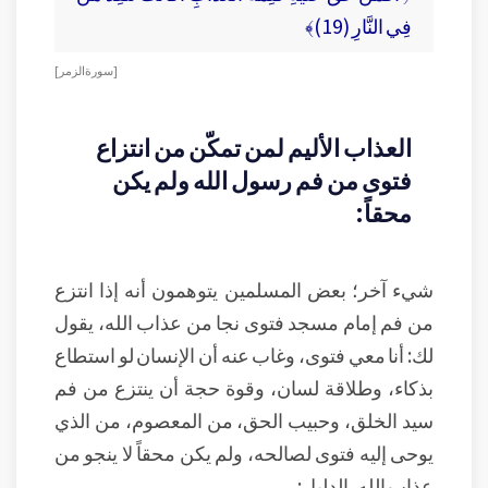
فِي النَّارِ (19)﴾
[ سورة الزمر ]
العذاب الأليم لمن تمكّن من انتزاع
فتوى من فم رسول الله ولم يكن
محقاً:
شيء آخر؛ بعض المسلمين يتوهمون أنه إذا انتزع
من فم إمام مسجد فتوى نجا من عذاب الله، يقول
لك: أنا معي فتوى، وغاب عنه أن الإنسان لو استطاع
بذكاء، وطلاقة لسان، وقوة حجة أن ينتزع من فم
سيد الخلق، وحبيب الحق، من المعصوم، من الذي
يوحى إليه فتوى لصالحه، ولم يكن محقاً لا ينجو من
عذاب الله، الدليل: