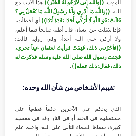
الموت،
((وَاللَّهِ إِنِّي لَأَرْجُو لَهُ الْخَيْرَ))
هذا الأدب مع
الله،
((وَاللَّهِ مَا أَدْرِي وَأَنَا رَسُولُ اللَّهِ مَا يُفْعَلُ بِي؟
قَالَتْ: فَوَ اللَّهِ لَا أُزَكِّي أَحَدًا بَعْدَهُ أَبَدًا))
أي أخطأت،
فإذا سُئلت عن إنسان قل: أظنه صالحاً فيما أعلم،
ولا أزكي على الله أحداً، وفي رواية قالت:
((فأحْزَنني ذلك، فَنِمْتُ فرأيتُ لعثمان عيناً تجري،
فجئت رسول الله صلى الله عليه وسلم فذكرت له
ذلك، فقال: ذلك عمله))
.
تقييم الأشخاص من شأن الله وحده:
الذي يحكم على الآخرين حكماً قطعياً على
مستقبلهم في الجنة أو في النار وقع في معصية
كبيرة، سماها العلماء التألي على الله، واعلم علم
اليقين أن تقييم الأشخاص من شأن الله وحده،