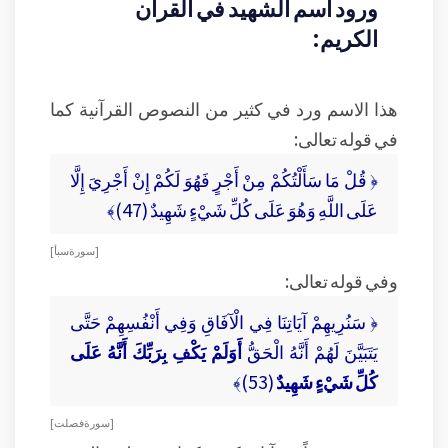
ورود اسم الشهيد في القرآن
الكريم:
هذا الاسم ورد في كثير من النصوص القرآنية كما
في قوله تعالى:
﴿ قُلْ مَا سَأَلْتُكُمْ مِنْ أَجْرٍ فَهُوَ لَكُمْ إِنْ أَجْرِيَ إِلَّا
عَلَى اللَّهِ وَهُوَ عَلَى كُلِّ شَيْءٍ شَهِيدٌ (47)﴾
[ سورة سبأ ]
وفي قوله تعالى:
﴿ سَنُرِيهِمْ آيَاتِنَا فِي الْآفَاقِ وَفِي أَنْفُسِهِمْ حَتَّى
يَتَبَيَّنَ لَهُمْ أَنَّهُ الْحَقُّ
أَوَلَمْ يَكْفِ بِرَبِّكَ أَنَّهُ عَلَى
كُلِّ شَيْءٍ شَهِيدٌ
(53)﴾
[ سورة فصلت ]