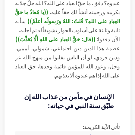
عبدوه؟ دقق، ما حقّ العباد على الله؟ الله جلّ جلاله
بكرمه ورحمته أنشأ لك حقاً عليه،
((يا مُعاذُ ما حَقُّ
العِبادِ على اللهِ؟ قُلتُ: اللهُ ورَسولُه أعلَمُ))
سأله
ثانية وثالثة على أسلوب الحوار تشويقاً له ثم أجابه.
الآن دققوا:
((قال: حَقُّ العِبادِ على اللهِ ألَّا يُعَذِّبَ))
عظمة هذا الدين دين اجتماعي، شمولي، أممي،
ودين فردي، لو أن الناس تفلتوا من منهج الله عز
وجل، وعود الله للمؤمن قائمة وحدها، حق العباد
على الله إذا هم عبدوه ألا يعذبهم.
الإنسان في مأمن من عذاب الله إن
طبّق سنة النبي في حياته:
تأتي الآية الكريمة: