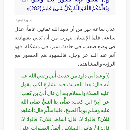
وَيُعَلِّمُكُمُ اللَّهُ وَاللَّهُ بِكُلِّ شَيْءٍ عَلِيمٌ (282)﴾
[ سورة البقرة ]
عدل ساعة خير من أن تعبد الله ثمانين عاماً، عدل
ساعة، فلما الإنسان يتهرب من أن يُدلي بشهادته
في وضع صعب، في حادث سير، في مشكلة، فهو
آثم عند الله عز وجل، فالشهود هم الحضور مع
الرؤية والمشاهدة،
(( وعند أبي داود من حديث أُبي رضي الله عنه
أنه قال: هذا الحديث فيه بشارة لكم، يقول
عليه الصلاة والسلام بعد أن قال أُبيّ بن كعب:
عن أبيّ ابن كعب:
صلَّى بنا النبيُّ صلى الله
عليه وسلم يوماً الصبحَ، فلما سلَّم قال: أشاهد
فلان؟
قالوا: لا، قال: أشاهد فلان؟ قالوا: لا،
قال: إنَّ هاتين الصلاتين أثقلُ الصلوات على