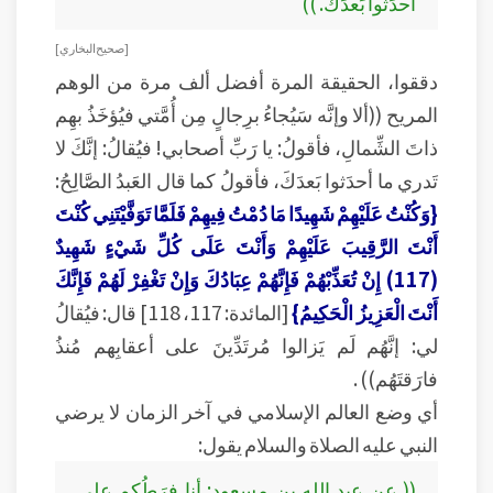
أحدَثوا بَعدَكَ. ))
[ صحيح البخاري ]
دققوا، الحقيقة المرة أفضل ألف مرة من الوهم
المريح ((ألا وإنَّه سَيُجاءُ برِجالٍ مِن أُمَّتي فيُؤخَذُ بهِم
ذاتَ الشِّمالِ، فأقولُ: يا رَبِّ أصحابي! فيُقالُ: إنَّكَ لا
تَدري ما أحدَثوا بَعدَكَ، فأقولُ كما قال العَبدُ الصَّالِحُ:
{وَكُنْتُ عَلَيْهِمْ شَهِيدًا مَا دُمْتُ فِيهِمْ فَلَمَّا تَوَفَّيْتَنِي كُنْتَ
أَنْتَ الرَّقِيبَ عَلَيْهِمْ وَأَنْتَ عَلَى كُلِّ شَيْءٍ شَهِيدٌ
(117) إِنْ تُعَذِّبْهُمْ فَإِنَّهُمْ عِبَادُكَ وَإِنْ تَغْفِرْ لَهُمْ فَإِنَّكَ
أَنْتَ الْعَزِيزُ الْحَكِيمُ}
[المائدة: 117، 118] قال: فيُقالُ
لي: إنَّهُم لَم يَزالوا مُرتَدِّينَ على أعقابِهم مُنذُ
فارَقتَهُم)) .
أي وضع العالم الإسلامي في آخر الزمان لا يرضي
النبي عليه الصلاة والسلام يقول:
(( عن عبد الله بن مسعود: أنا فرَطُكم على