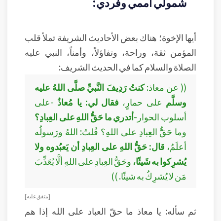
شمولي أممي وفردي:
أيها الإخوة؛ هناك بعض الأحاديث الشريفة تملأ قلب
المؤمن ثقة، وراحة، وتفاؤلاً، وأمناً، النبي عليه
الصلاة والسلام كما في الحديث الشريف:
(( عن معاذ:
كنتُ رَدِيفَ النَّبيِّ صلَّى اللهُ عليه
وسلَّم
على حمارٍ،
فقال لي: يا مُعاذُ
-على
أسلوب الحوار-
أتدري ما حَقُّ اللهِ على العِبادِ؟
وما حَقُّ العِبادِ على اللهِ؟ قُلتُ: اللهُ ورَسولُه
أعلَمُ،
قال: حَقُّ اللهِ على العِبادِ أن يَعبُدوه ولا
يُشرِكوا به شَيئًا،
وحَقُّ العِبادِ على اللهِ ألَّا يُعَذِّبَ
مَن لا يُشرِكُ به شيئًا. ))
[ متفق عليه ]
ثم سأله: يا معاذ ما حقّ العباد على الله إذا هم