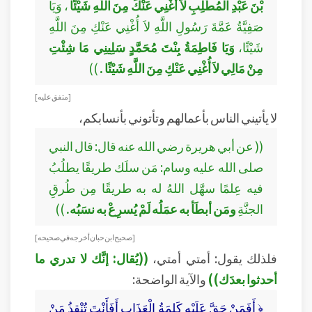
بْنَ عَبْدِ الْمُطَّلِبِ لاَ أُغْنِي عَنْكَ مِنَ اللَّهِ شَيْئًا
، وَيَا
صَفِيَّةُ عَمَّةَ رَسُولِ اللَّهِ لاَ أُغْنِي عَنْكِ مِنَ اللَّهِ
شَيْئًا،
وَيَا فَاطِمَةُ بِنْتَ مُحَمَّدٍ سَلِينِي مَا شِئْتِ
مِنْ مَالِي لاَ أُغْنِي عَنْكِ مِنَ اللَّهِ شَيْئًا .
))
[ متفق عليه ]
لا يأتيني الناس بأعمالهم وتأتوني بأنسابكم،
(( عن أبي هريرة رضي الله عنه قال: قال النبي
صلى الله عليه وسام: مَن سلَك طريقًا يطلُبُ
فيه عِلمًا سهَّل اللهُ له به طريقًا مِن طُرقِ
الجنَّةِ
ومَن أبطَأ به عمَلُه لَمْ يُسرِعْ به نسَبُه.
))
[ صحيح ابن حبان أخرجه في صحيحه ]
فلذلك يقول: أمتي أمتي،
((يُقال: إنَّك لا تدري ما
أحدثوا بعدَك))
والآية الواضحة:
﴿ أَفَمَنْ حَقَّ عَلَيْهِ كَلِمَةُ الْعَذَابِ أَفَأَنْتَ تُنْقِذُ مَنْ