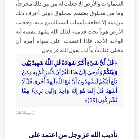
السماوات والأرض إلا جعلت له من بين ذلك مخرجاً،
وما من مخلوق يعتصم بمخلوق دوني أعرف ذلك
من نيته إلا قطعت أسباب السماء بين يديه، وجعلت
الأرض هوياً تحت قدميه، لذلك الله يشهد لنفسه أنه
الواحد الأحد، فإذا اعتمدت على سواه أمره أن
يتخلى عنك تأديباً لك، يقول الله عز وجل:
﴿
قُلْ أَيُّ شَيْءٍ أَكْبَرُ شَهَادَةً قُلِ اللَّهُ شَهِيدٌ بَيْنِي
وَبَيْنَكُمْ
وَأُوحِيَ إِلَيَّ هَذَا الْقُرْآنُ لِأُنْذِرَكُمْ بِهِ وَمَنْ
بَلَغَ أَئِنَّكُمْ لَتَشْهَدُونَ أَنَّ مَعَ اللَّهِ آلِهَةً أُخْرَى قُلْ لَا
أَشْهَدُ قُلْ إِنَّمَا هُوَ إِلَهٌ وَاحِدٌ وَإِنَّنِي بَرِيءٌ مِمَّا
تُشْرِكُونَ (19)﴾
[ سورة الأنعام ]
تأديب الله عز وجل من اعتمد على