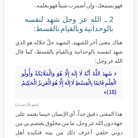
فهو يسمعك، وإن أضمرت شيئاً فهو يعلمه.
2 ـ الله عز وجل شهِد لنفسه
بالوحدانية وبالقيام بالقسط:
هناك معنى آخر للشهيد، الشهيد جلّ جلاله هو الذي
شهِد لنفسه بالوحدانية وبالقيام بالقسط، كما قال
الله عز وجل:
﴿ شَهِدَ اللَّهُ أَنَّهُ لَا إِلَهَ إِلَّا هُوَ وَالْمَلَائِكَةُ وَأُولُو
الْعِلْمِ قَائِمًا بِالْقِسْطِ لَا إِلَهَ إِلَّا هُوَ الْعَزِيزُ الْحَكِيمُ
(18)﴾
[ سورة آل عمران ]
هذا المعنى دقيق جداً، أي الإنسان حينما يعتمد على
جهة دون الله عز وجل، ما من مخلوق يعتصم بي من
دوني خلقي أعرف ذلك من نيته فتكيده أهل