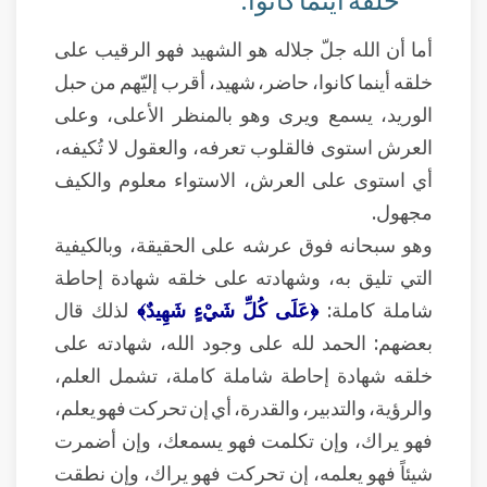
أما أن الله جلّ جلاله هو الشهيد فهو الرقيب على
خلقه أينما كانوا، حاضر، شهيد، أقرب إليّهم من حبل
الوريد، يسمع ويرى وهو بالمنظر الأعلى، وعلى
العرش استوى فالقلوب تعرفه، والعقول لا تُكيفه،
أي استوى على العرش، الاستواء معلوم والكيف
مجهول.
وهو سبحانه فوق عرشه على الحقيقة، وبالكيفية
التي تليق به، وشهادته على خلقه شهادة إحاطة
شاملة كاملة:
﴿عَلَى كُلِّ شَيْءٍ شَهِيدٌ﴾
لذلك قال
بعضهم: الحمد لله على وجود الله، شهادته على
خلقه شهادة إحاطة شاملة كاملة، تشمل العلم،
والرؤية، والتدبير، والقدرة، أي إن تحركت فهو يعلم،
فهو يراك، وإن تكلمت فهو يسمعك، وإن أضمرت
شيئاً فهو يعلمه، إن تحركت فهو يراك، وإن نطقت