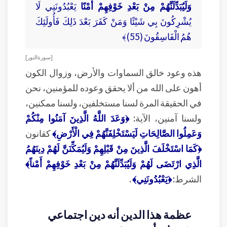
وَلَيُبَدِّلَنَّهُمْ مِنْ بَعْدِ خَوْفِهِمْ أَمْنًا
يَعْبُدُونَنِي لَا
يُشْرِكُونَ بِي شَيْئًا وَمَنْ كَفَرَ بَعْدَ ذَلِكَ فَأُولَئِكَ
هُمُ الْفَاسِقُونَ (55)﴾
[ سورة النور ]
هذه وعود خالق السماوات والأرض، وزوال الكون
أهون على الله من ألا يحقق وعوده للمؤمنين، نحن
في الحقيقة المرة لسنا مستخلفين، ولسنا ممكنين،
ولسنا آمنين، الآية:
﴿وَعَدَ اللَّهُ الَّذِينَ آمَنُوا مِنْكُمْ
وَعَمِلُوا الصَّالِحَاتِ لَيَسْتَخْلِفَنَّهُمْ فِي الْأَرْضِ﴾
كقانون
﴿كَمَا اسْتَخْلَفَ الَّذِينَ مِنْ قَبْلِهِمْ وَلَيُمَكِّنَنَّ لَهُمْ دِينَهُمُ
الَّذِي ارْتَضَى لَهُمْ وَلَيُبَدِّلَنَّهُمْ مِنْ بَعْدِ خَوْفِهِمْ أَمْناً﴾
الشرط:
﴿يَعْبُدُونَنِي﴾
.
عظمة هذا الدين أنه دين اجتماعي