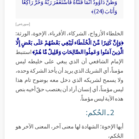
وَظَنَّ دَاوُودُ أَنَّمَا فَتَنَّاهُ فَاسْتَغْفَرَ رَبَّهُ وَخَرَّ رَاكِعًا
وَأَنَابَ (24)﴾
[ سورة ص ]
الخلطاء الأزواج، الشركاء، الأقرباء، الإخوة، الورثة:
﴿وَإِنَّ كَثِيرًا مِّنْ الْخُلَطَاء لَيَبْغِي بَعْضُهُمْ عَلَى بَعْضٍ إِلَّا
الَّذِينَ آمَنُوا وَعَمِلُوا الصَّالِحَاتِ وَقَلِيلٌ مَّا هُمْ﴾
استنبط
الإمام الشافعي أن الذي يبغي على خليطه ليس
مؤمناً، أي الشريك الذي يريد أن يأخذ الشركة وحده،
ولا يسمح لشريكه الذي دخل معه بوضوح تام هذا
ليس مؤمناً، أي إنسان أراد أن يغتصب حقّ أخيه بنص
هذه الآية ليس مؤمناً.
2 ـ الحُكم:
أيها الإخوة؛ الشهادة لها معنى آخر، المعنى الآخر هو
الحُكم،