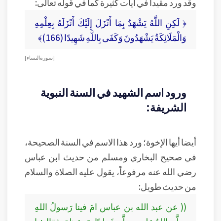
وقد ورد مقيداً في آيات كثيرة كما في قوله تعالى:
﴿ لَكِنِ اللَّهُ يَشْهَدُ بِمَا أَنْزَلَ إِلَيْكَ أَنْزَلَهُ بِعِلْمِهِ
وَالْمَلَائِكَةُ يَشْهَدُونَ وَكَفَى بِاللَّهِ شَهِيدًا (166)﴾
[ سورة النساء ]
ورود اسم الشهيد في السنة النبوية
الشريفة:
أيضا أيها الإخوة؛ ورد هذا الاسم في السنة الصحيحة،
في صحيح البخاري ومسلم من حديث ابن عباس
رضي الله عنه مرفوعاً، يقول عليه الصلاة والسلام
من حديث طويل:
(( عن عبد الله بن عباس امَ فينا رَسولُ اللهِ