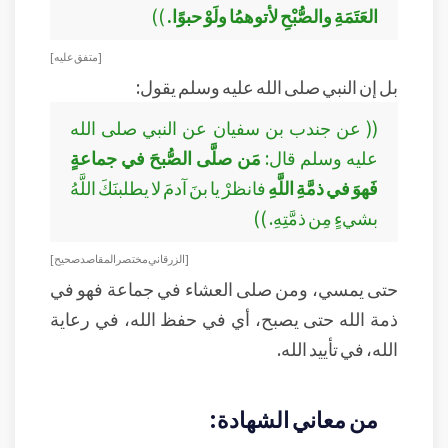
العَتَمَةِ والصُّبْحِ لأتوهمُا ولَوْ حبوًا.
))
[ متفق عليه ]
بل إن النبي صلى الله عليه وسلم يقول:
(( عن جندب بن سفيان عن النبي صلى الله
عليه وسلم قال:
مَن صلَّى الصُّبحَ في جماعةٍ
فَهوَ في ذمَّةِ اللَّهِ
فانظرْ يا بنَ آدمَ لا يطلبنَكَ اللَّهُ
بشيءٍ مِن ذمَّتِهِ. ))
[ الزرقاني مختصر المقاصد صحيح ]
حتى يمسي، ومن صلى العشاء في جماعة فهو في
ذمة الله حتى يصبح، أي في حفظ الله، في رعاية
الله، في تأييد الله.
من معاني الشهادة: