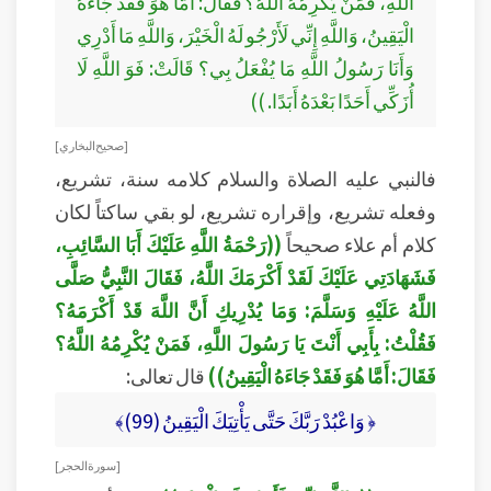
اللَّهِ، فَمَنْ يُكْرِمُهُ اللَّهُ؟ فَقَالَ: أَمَّا هُوَ فَقَدْ جَاءَهُ
الْيَقِينُ، وَاللَّهِ إِنِّي لَأَرْجُو لَهُ الْخَيْرَ، وَاللَّهِ مَا أَدْرِي
وَأَنَا رَسُولُ اللَّهِ مَا يُفْعَلُ بِي؟ قَالَتْ: فَوَ اللَّهِ لَا
أُزَكِّي أَحَدًا بَعْدَهُ أَبَدًا. ))
[ صحيح البخاري ]
فالنبي عليه الصلاة والسلام كلامه سنة، تشريع،
وفعله تشريع، وإقراره تشريع، لو بقي ساكتاً لكان
كلام أم علاء صحيحاً
((رَحْمَةُ اللَّهِ عَلَيْكَ أَبَا السَّائِبِ،
فَشَهَادَتِي عَلَيْكَ لَقَدْ أَكْرَمَكَ اللَّهُ، فَقَالَ النَّبِيُّ صَلَّى
اللَّهُ عَلَيْهِ وَسَلَّمَ: وَمَا يُدْرِيكِ أَنَّ اللَّهَ قَدْ أَكْرَمَهُ؟
فَقُلْتُ: بِأَبِي أَنْتَ يَا رَسُولَ اللَّهِ، فَمَنْ يُكْرِمُهُ اللَّهُ؟
فَقَالَ: أَمَّا هُوَ فَقَدْ جَاءَهُ الْيَقِينُ))
قال تعالى:
﴿ وَاعْبُدْ رَبَّكَ حَتَّى يَأْتِيَكَ الْيَقِينُ (99)﴾
[ سورة الحجر ]