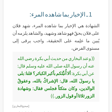
1 ـ الإخبار بما شاهده المرء:
الشهادة هي الإخبار بما شاهده المرء، شهِد فلان
على فلان بحقّ فهو شاهد وشهيد، والشاهد يلزمه أن
يُبين ما علِمه على الحقيقة، واجب يرقى إلى
مستوى الفرض،
(( وعند البخاري من حديث أبي بكرة رضي الله
عنه أن رسول الله صلى الله عليه وسلم قال:
عن أبي بكرة:
ألا أُنبِّئكم بأكبر الكبائر؟ قلنا: بلى
يا رسولَ الله، قال: الإشراكُ بالله، وعقوقُ
الوالدين، وكان متكئاً فجلس فقال: وشهادة
الزور ثلاثا أو قول الزور.
))
[ صحيح البخاري ]