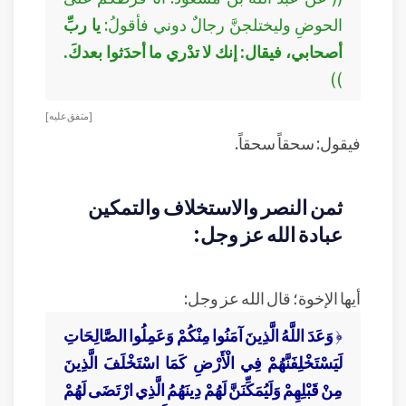
الحوضِ وليختلجنَّ رجالٌ دوني فأقولُ:
يا ربِّ
أصحابي، فيقال: إنك لا تدْري ما أحدَثوا بعدكَ.
))
[ متفق عليه ]
فيقول: سحقاً سحقاً.
ثمن النصر والاستخلاف والتمكين
عبادة الله عز وجل:
أيها الإخوة؛ قال الله عز وجل:
﴿
وَعَدَ اللَّهُ الَّذِينَ آمَنُوا مِنْكُمْ وَعَمِلُوا الصَّالِحَاتِ
لَيَسْتَخْلِفَنَّهُمْ فِي الْأَرْضِ كَمَا اسْتَخْلَفَ الَّذِينَ
مِنْ قَبْلِهِمْ وَلَيُمَكِّنَنَّ لَهُمْ دِينَهُمُ الَّذِي ارْتَضَى لَهُمْ