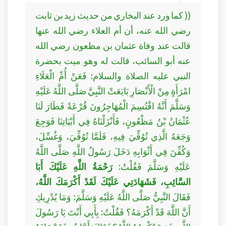
(( كما ورد عند البخاري من حديث زيد بن ثابت
رضي الله عنه، أن أم العلاء رضي الله عنها
قالت عند وفاة عثمان بن مظعون رضي الله
عنه أبو السائب، قالت له وهو ميت بحضرة
النبي عليه الصلاة والسلام: فَعَنْ أُمِّ الْعَلَاءِ
امْرَأَةٍ مِنْ الْأَنْصَارِ بَايَعَتْ النَّبِيَّ صَلَّى اللَّهُ عَلَيْهِ
وَسَلَّمَ أَنَّهُ اقْتُسِمَ الْمُهَاجِرُونَ قُرْعَةً فَطَارَ لَنَا
عُثْمَانُ بْنُ مَظْعُونٍ، فَأَنْزَلْنَاهُ فِي أَبْيَاتِنَا فَوَجِعَ
وَجَعَهُ الَّذِي تُوُفِّيَ فِيهِ، فَلَمَّا تُوُفِّيَ، وَغُسِّلَ،
وَكُفِّنَ فِي أَثْوَابِهِ دَخَلَ رَسُولُ اللَّهِ صَلَّى اللَّهُ
عَلَيْهِ وَسَلَّمَ فَقُلْتُ:
رَحْمَةُ اللَّهِ عَلَيْكَ أَبَا
السَّائِبِ، فَشَهَادَتِي عَلَيْكَ لَقَدْ أَكْرَمَكَ اللَّهُ،
فَقَالَ النَّبِيُّ صَلَّى اللَّهُ عَلَيْهِ وَسَلَّمَ: وَمَا يُدْرِيكِ
أَنَّ اللَّهَ قَدْ أَكْرَمَهُ؟ فَقُلْتُ: بِأَبِي أَنْتَ يَا رَسُولَ