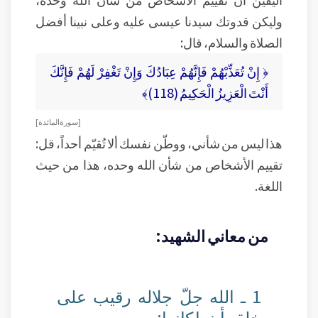
وليكن قدوتك سيدنا عيسى عليه وعلى نبينا أفضل
الصلاة والسلام، قال:
﴿ إِنْ تُعَذِّبْهُمْ فَإِنَّهُمْ عِبَادُكَ وَإِنْ تَغْفِرْ لَهُمْ فَإِنَّكَ
أَنْتَ الْعَزِيزُ الْحَكِيمُ (118)﴾
[ سورة المائدة ]
هذا ليس من شأني، ووطّن نفسك ألا تُقيّم أحداً، قل:
تقييم الأشخاص من شأن الله وحده، هذا من حيث
اللغة.
من معاني الشهيد:
1 ـ الله جلّ جلاله رقيب على
خلقه أينما كانوا: