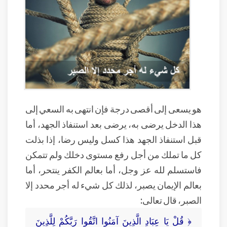
هو يسعى إلى أقصى درجة فإن انتهى به السعي إلى
هذا الدخل يرضى به، يرضى بعد استنفاذ الجهد، أما
قبل استنفاذ الجهد هذا كسل وليس رضا، إذا بذلت
كل ما تملك من أجل رفع مستوى دخلك ولم تتمكن
فاستسلم لله عز وجل، أما بعالم الكفر ينتحر، أما
بعالم الإيمان يصبر، لذلك كل شيء له أجر محدد إلا
الصبر، قال تعالى:
﴿ قُلْ يَا عِبَادِ الَّذِينَ آمَنُوا اتَّقُوا رَبَّكُمْ لِلَّذِينَ