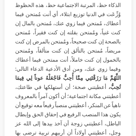
الذكاء حظ، المرتبة الاجتماعية حظ، هذه الحظوظ
وُزِّعَت في الدنيا توزيع ابتلاء، أي أنت مُمتحن فيما
أعطاك، مُمتحن فيما زوي عنك، مُمتحن بالمال إن
كنت غنياً، ومُمتحن بقلته إن كنت فقيراً، مُمتحن
بالصحة إن كنت صحيحاً، ومُمتحن بالمرض إن كنت
مريضاً، مُمتحن بالتألق إن كنت متألقاً، ومُمتحن
بالخمول إن كنت خاملاً، أنت ممتحن فيما أعطاك
وفيما زوي عنك، ومن أدق الأدعية الدعاء التالي:
اللَّهُمَّ مَا رَزَقْتَنِي مِمَّا أُحِبُّ فَاجْعَلْهُ عوناً لِي فِيمَا
تُحِبُّ،
أعطيتني صحة؛ أن أستهلكها في طاعتك،
أعطيتني مكانة اجتماعية؛ أن أكون آمراً بالمعروف
ناهياً عن المنكر، أعطيتني منصباً رفيعاً معه توقيع أن
يكون هذا المنصب الرفيع في إحقاق الحق وإبطال
الباطل، أعطيتني زوجة أن آخذ بيدها إلى الله عز
وجل، أعطيتني أولاداً أن أربيهم تربية ترضى بها