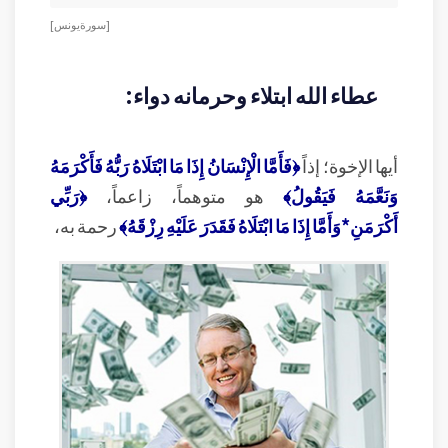
[ سورة يونس ]
عطاء الله ابتلاء وحرمانه دواء:
أيها الإخوة؛ إذاً
﴿فَأَمَّا الْإِنْسَانُ إِذَا مَا ابْتَلَاهُ رَبُّهُ فَأَكْرَمَهُ
وَنَعَّمَهُ فَيَقُولُ﴾
هو متوهماً، زاعماً،
﴿رَبِّي
أَكْرَمَنِ*وَأَمَّا إِذَا مَا ابْتَلَاهُ فَقَدَرَ عَلَيْهِ رِزْقَهُ﴾
رحمة به،