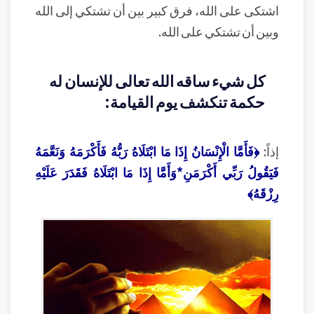
اشتكى على الله، فرق كبير بين أن تشتكي إلى الله
وبين أن تشتكي على الله.
كل شيء ساقه الله تعالى للإنسان له
حكمة تنكشف يوم القيامة:
إذاً:
﴿فَأَمَّا الْإِنْسَانُ إِذَا مَا ابْتَلَاهُ رَبُّهُ فَأَكْرَمَهُ وَنَعَّمَهُ
فَيَقُولُ رَبِّي أَكْرَمَنِ*وَأَمَّا إِذَا مَا ابْتَلَاهُ فَقَدَرَ عَلَيْهِ
رِزْقَهُ﴾