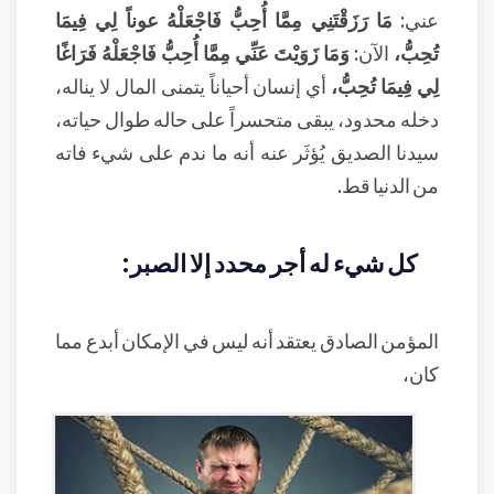
عني:
مَا رَزَقْتَنِي مِمَّا أُحِبُّ فَاجْعَلْهُ عوناً لِي فِيمَا
تُحِبُّ،
الآن:
وَمَا زَوَيْتَ عَنِّي مِمَّا أُحِبُّ فَاجْعَلْهُ فَرَاغًا
لِي فِيمَا تُحِبُّ،
أي إنسان أحياناً يتمنى المال لا يناله،
دخله محدود، يبقى متحسراً على حاله طوال حياته،
سيدنا الصديق يُؤثَر عنه أنه ما ندم على شيء فاته
من الدنيا قط.
كل شيء له أجر محدد إلا الصبر:
المؤمن الصادق يعتقد أنه ليس في الإمكان أبدع مما
كان،