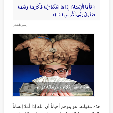
﴿ فَأَمَّا الْإِنْسَانُ إِذَا مَا ابْتَلَاهُ رَبُّهُ فَأَكْرَمَهُ وَنَعَّمَهُ
فَيَقُولُ رَبِّي أَكْرَمَنِ (15)﴾
[ سورة الفجر ]
هذه مقولته، هو يتوهم أحياناً أن الله إذا أمدّ إنساناً