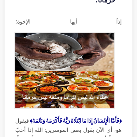
إذاً أيها الإخوة؛
﴿فَأَمَّا الْإِنْسَانُ إِذَا مَا ابْتَلَاهُ رَبُّهُ فَأَكْرَمَهُ وَنَعَّمَهُ﴾
فيقول
هو، أي الآن يقول بعض الموسرين: الله إذا أحبّ