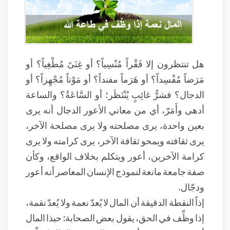
هل تنتظرون إلا فَقْراً مُنْسِياً؟ أو غِنَىً مُطْغِياً؟ أو
مَرَضاً مُفْسِداً؟ أو هَرَماً مفنداً؟ أو مَوْتاً مُجْهِزاً؟ أو
الدجال؟ فشرُّ غائِبٍ يُنْتَظَر؛ أو السَّاعَةُ؟ والساعة
أدهى وأَمَرّ، أي من معاني الأعور الدجال أنه يرى
بعين واحدة، يرى مصلحته ولا يرى مصلحة الآخر،
يرى ثقافته ويمحو ثقافة الآخر، يرى كرامته ولا يرى
كرامة الآخرين، أعور ويتكلم بخلاف الواقع، وكأن
صفة جامعة مانعة لنموذج الإنسان المعاصر أنه أعور
ودجّال.
إذاً النقطة الدقيقة أن المال لا يُعدّ نعمة ولا يُعدّ نقمة،
إذا وظِّف في الحق، يقول بعض الصحابة: حبذا المال