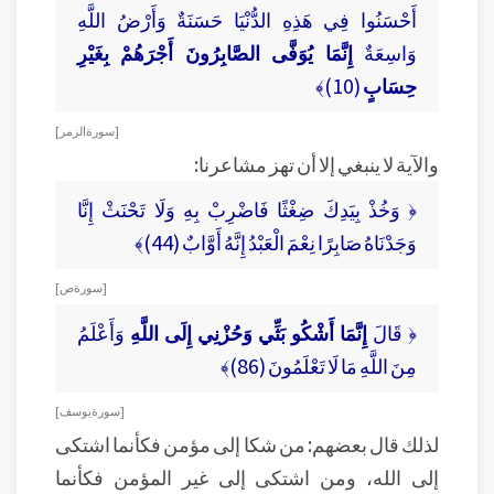
أَحْسَنُوا فِي هَذِهِ الدُّنْيَا حَسَنَةٌ وَأَرْضُ اللَّهِ
وَاسِعَةٌ
إِنَّمَا يُوَفَّى الصَّابِرُونَ أَجْرَهُمْ بِغَيْرِ
حِسَابٍ
(10)﴾
[ سورة الزمر ]
والآية لا ينبغي إلا أن تهز مشاعرنا:
﴿ وَخُذْ بِيَدِكَ ضِغْثًا فَاضْرِبْ بِهِ وَلَا تَحْنَثْ إِنَّا
وَجَدْنَاهُ صَابِرًا نِعْمَ الْعَبْدُ إِنَّهُ أَوَّابٌ (44)﴾
[ سورة ص ]
﴿ قَالَ
إِنَّمَا أَشْكُو بَثِّي وَحُزْنِي إِلَى اللَّهِ
وَأَعْلَمُ
مِنَ اللَّهِ مَا لَا تَعْلَمُونَ (86)﴾
[ سورة يوسف ]
لذلك قال بعضهم: من شكا إلى مؤمن فكأنما اشتكى
إلى الله، ومن اشتكى إلى غير المؤمن فكأنما