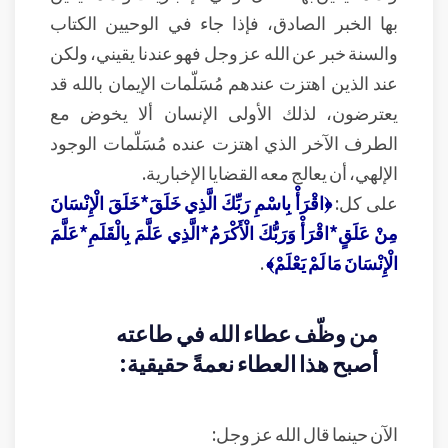
بها الخبر الصادق، فإذا جاء في الوحيين الكتاب
والسنة خبر عن الله عز وجل فهو عندنا يقيني، ولكن
عند الذين اهتزت عندهم مُسَلّمات الإيمان بالله قد
يعترضون، لذلك الأولى الإنسان ألا يخوض مع
الطرف الآخر الذي اهتزت عنده مُسَلّمات الوجود
الإلهي، أن يعالج معه القضايا الإخبارية.
على كل:
﴿اقْرَأْ بِاسْمِ رَبِّكَ الَّذِي خَلَقَ*خَلَقَ الْإِنْسَانَ
مِنْ عَلَقٍ*اقْرَأْ وَرَبُّكَ الْأَكْرَمُ*الَّذِي عَلَّمَ بِالْقَلَمِ*عَلَّمَ
الْإِنْسَانَ مَا لَمْ يَعْلَمْ﴾
.
من وظّف عطاء الله في طاعته
أصبح هذا العطاء نعمةً حقيقية:
الآن حينما قال الله عز وجل: