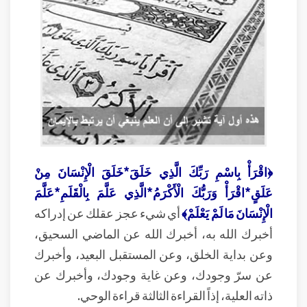
﴿اقْرَأْ بِاسْمِ رَبِّكَ الَّذِي خَلَقَ*خَلَقَ الْإِنْسَانَ مِنْ
عَلَقٍ*اقْرَأْ وَرَبُّكَ الْأَكْرَمُ*الَّذِي عَلَّمَ بِالْقَلَمِ*عَلَّمَ
الْإِنْسَانَ مَا لَمْ يَعْلَمْ﴾
أي شيء عجز عقلك عن إدراكه
أخبرك الله به، أخبرك الله عن الماضي السحيق،
وعن بداية الخلق، وعن المستقبل البعيد، وأخبرك
عن سرّ وجودك، وعن غاية وجودك، وأخبرك عن
ذاته العلية، إذاً القراءة الثالثة قراءة الوحي.