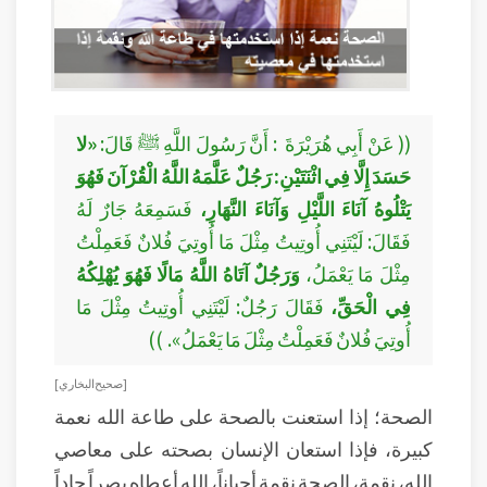
(( عَنْ أَبِي هُرَيْرَةَ : أَنَّ رَسُولَ اللَّهِ ﷺ قَالَ:
«لا
حَسَدَ إِلَّا فِي اثْنَتَيْنِ: رَجُلٌ عَلَّمَهُ اللَّهُ الْقُرْآنَ فَهُوَ
يَتْلُوهُ آنَاءَ اللَّيْلِ وَآنَاءَ النَّهَارِ،
فَسَمِعَهُ جَارٌ لَهُ
فَقَالَ: لَيْتَنِي أُوتِيتُ مِثْلَ مَا أُوتِيَ فُلانٌ فَعَمِلْتُ
مِثْلَ مَا يَعْمَلُ،
وَرَجُلٌ آتَاهُ اللَّهُ مَالًا فَهُوَ يُهْلِكُهُ
فِي الْحَقِّ،
فَقَالَ رَجُلٌ: لَيْتَنِي أُوتِيتُ مِثْلَ مَا
أُوتِيَ فُلانٌ فَعَمِلْتُ مِثْلَ مَا يَعْمَلُ». ))
[ صحيح البخاري ]
الصحة؛ إذا استعنت بالصحة على طاعة الله نعمة
كبيرة، فإذا استعان الإنسان بصحته على معاصي
الله، نقمة، الصحة نقمة أحياناً، الله أعطاه بصراً حاداً