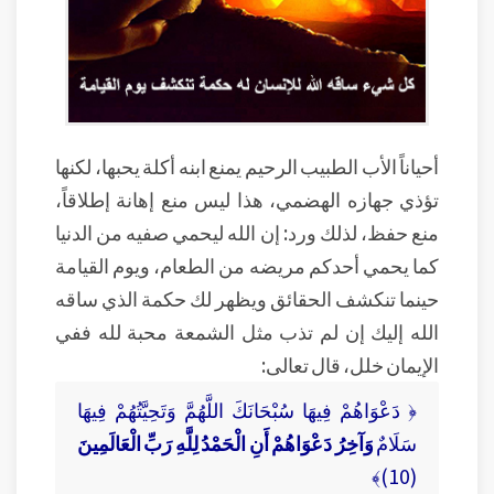
أحياناً الأب الطبيب الرحيم يمنع ابنه أكلة يحبها، لكنها
تؤذي جهازه الهضمي، هذا ليس منع إهانة إطلاقاً،
منع حفظ، لذلك ورد: إن الله ليحمي صفيه من الدنيا
كما يحمي أحدكم مريضه من الطعام، ويوم القيامة
حينما تنكشف الحقائق ويظهر لك حكمة الذي ساقه
الله إليك إن لم تذب مثل الشمعة محبة لله ففي
الإيمان خلل، قال تعالى:
﴿ دَعْوَاهُمْ فِيهَا سُبْحَانَكَ اللَّهُمَّ وَتَحِيَّتُهُمْ فِيهَا
سَلَامٌ
وَآخِرُ دَعْوَاهُمْ أَنِ الْحَمْدُ لِلَّهِ رَبِّ الْعَالَمِينَ
(10)﴾