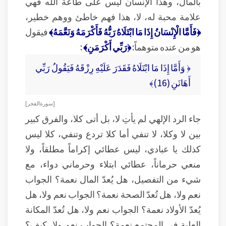
بالمال، وهذا الإنسان ليس على طاعة الله فهي
علامة محبة له، لا، هذا فهم خاطئ ووهم خطير،
﴿فَأَمَّا الْإِنْسَانُ إِذَا مَا ابْتَلَاهُ رَبُّهُ فَأَكْرَمَهُ وَنَعَّمَهُ﴾
فيقول
هو من عنده متوهماً:
﴿رَبِّي أَكْرَمَنِ﴾
:
﴿ وَأَمَّا إِذَا مَا ابْتَلَاهُ فَقَدَرَ عَلَيْهِ رِزْقَهُ فَيَقُولُ رَبِّي
أَهَانَنِ (16)﴾
[ سورة الفجر ]
جاء الرد الإلهي لم يأتِ لا، بل أتى كلا، والفرق كبير
بين لا وكلا، لا تنفي أما كلا تردع وتنفي، كلا ليس
كذلك يا عبادي، ليس عطائي إكراماً مطلقاً، ولا
منعي حرماناً، عطائي ابتلاء وحرماني دواء، مع
شيء من التفصيل، هل يُعدّ المال نعمة؟ الجواب
نعم ولا، هل تُعدّ الصحة نعمة؟ الجواب نعم ولا، هل
يُعدّ الأولاد نعمة؟ الجواب نعم ولا، هل تُعدّ المكانة
العلية في المجتمع نعمة؟ الجواب نعم ولا، كيف؟