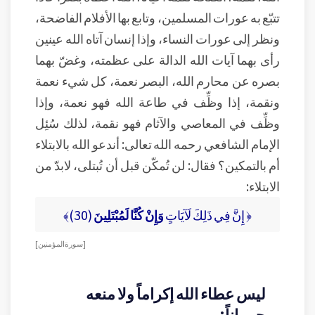
تتبّع به عورات المسلمين، وتابع بها الأفلام الفاضحة،
ونظر إلى عورات النساء، وإذا إنسان آتاه الله عينين
رأى بهما آيات الله الدالة على عظمته، وغضّ بهما
بصره عن محارم الله، البصر نعمة، كل شيء نعمة
ونقمة، إذا وظِّف في طاعة الله فهو نعمة، وإذا
وظِّف في المعاصي والآثام فهو نقمة، لذلك سُئِل
الإمام الشافعي رحمه الله تعالى: أندعو الله بالابتلاء
أم بالتمكين؟ فقال: لن تُمكّن قبل أن تُبتلى، لابدّ من
الابتلاء:
﴿ إِنَّ فِي ذَلِكَ لَآيَاتٍ
وَإِنْ كُنَّا لَمُبْتَلِينَ
(30)﴾
[ سورة المؤمنين ]
ليس عطاء الله إكراماً ولا منعه
حرماناً: