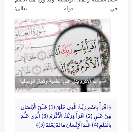
في قوله تعالى:
﴿ اقْرَأْ بِاسْمِ رَبِّكَ الَّذِي خَلَقَ (1) خَلَقَ الْإِنْسَانَ
مِنْ عَلَقٍ (2) اقْرَأْ وَرَبُّكَ الْأَكْرَمُ (3) الَّذِي عَلَّمَ
بِالْقَلَمِ (4) عَلَّمَ الْإِنْسَانَ مَا لَمْ يَعْلَمْ (5)﴾