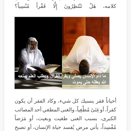
كلامه، هَلْ تَنْتَظِرُونَ إِلَّا فَقْراً مُنْسِياً؟
أحياناً فقر ينسيك كل شيء، وكاد الفقر أن يكون
كفراً، أو غِنَىً مُطْغِياً، والغنى المطغي أحد المصائب
الكبرى، بسبب الغنى طغيت وبغيت، أو مَرَضاً
مُفْسِداً، يأتي مرض يُفسد حياة الإنسان، أو تصبح