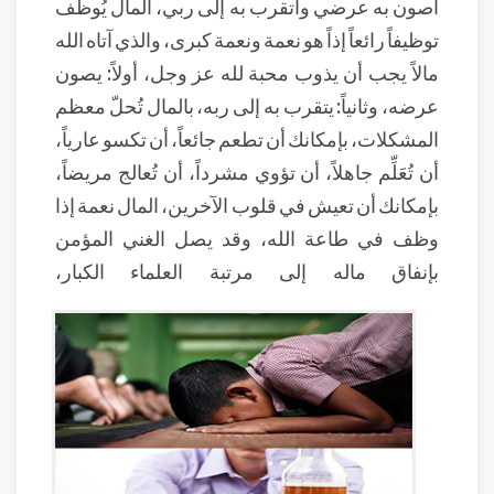
أصون به عرضي وأتقرب به إلى ربي، المال يُوظّف
توظيفاً رائعاً إذاً هو نعمة ونعمة كبرى، والذي آتاه الله
مالاً يجب أن يذوب محبة لله عز وجل، أولاً: يصون
عرضه، وثانياً: يتقرب به إلى ربه، بالمال تُحلّ معظم
المشكلات، بإمكانك أن تطعم جائعاً، أن تكسو عارياً،
أن تُعَلِّم جاهلاً، أن تؤوي مشرداً، أن تُعالج مريضاً،
بإمكانك أن تعيش في قلوب الآخرين، المال نعمة إذا
وظف في طاعة الله، وقد يصل الغني المؤمن
بإنفاق ماله إلى مرتبة العلماء الكبار،