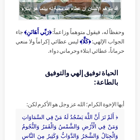
وحفظاً له، فيقول متوهماً وزاعماً:
﴿رَبِّي أَهَانَنِ﴾
جاء
الجواب الإلهي:
﴿كَلَّا﴾
ليس عطائي إكراماً ولا منعي
حرماناً، عطائي ابتلاء وحرماني دواء.
الحياة توفيق إلهي والتوفيق
بالطاعة:
أيها الإخوة الكرام؛ الله عز وجل هو الأكرم لكن:
﴿ أَلَمْ تَرَ أَنَّ اللَّهَ يَسْجُدُ لَهُ مَنْ فِي السَّمَاوَاتِ
وَمَنْ فِي الْأَرْضِ وَالشَّمْسُ وَالْقَمَرُ وَالنُّجُومُ
وَالْجِبَالُ وَالشَّجَرُ وَالدَّوَابُّ وَكَثِيرٌ مِنَ النَّاسِ