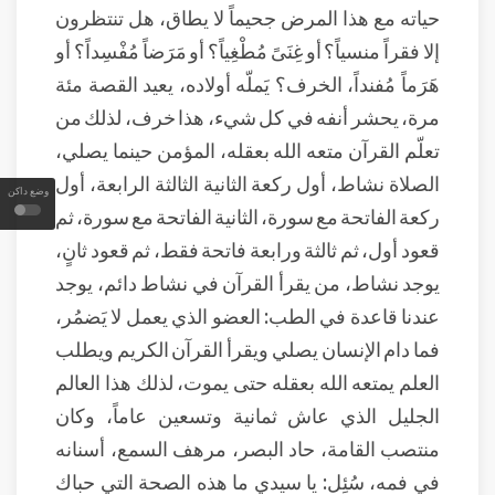
حياته مع هذا المرض جحيماً لا يطاق، هل تنتظرون
إلا فقراً منسياً؟ أو غِنَىً مُطْغِياً؟ أو مَرَضاً مُفْسِداً؟ أو
هَرَماً مُفنداً، الخرف؟ يَملّه أولاده، يعيد القصة مئة
مرة، يحشر أنفه في كل شيء، هذا خرف، لذلك من
تعلّم القرآن متعه الله بعقله، المؤمن حينما يصلي،
الصلاة نشاط، أول ركعة الثانية الثالثة الرابعة، أول
وضع داكن
ركعة الفاتحة مع سورة، الثانية الفاتحة مع سورة، ثم
قعود أول، ثم ثالثة ورابعة فاتحة فقط، ثم قعود ثانٍ،
يوجد نشاط، من يقرأ القرآن في نشاط دائم، يوجد
عندنا قاعدة في الطب: العضو الذي يعمل لا يَضمُر،
فما دام الإنسان يصلي ويقرأ القرآن الكريم ويطلب
العلم يمتعه الله بعقله حتى يموت، لذلك هذا العالم
الجليل الذي عاش ثمانية وتسعين عاماً، وكان
منتصب القامة، حاد البصر، مرهف السمع، أسنانه
في فمه، سُئِل: يا سيدي ما هذه الصحة التي حباك