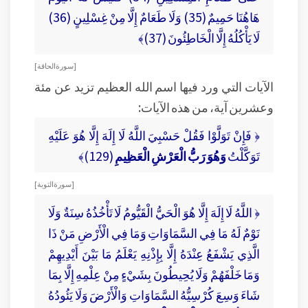
هَاهُنَا حَمِيمٌ (35) وَلَا طَعَامٌ إِلَّا مِنْ غِسْلِينٍ (36)
لَا يَأْكُلُهُ إِلَّا الْخَاطِئُونَ (37)﴾
[ سورة الحاقة ]
الآيات التي ورد فيها اسم الله العظيم تزيد عن مئة
وعشرين آية، من هذه الآيات:
﴿ فَإِنْ تَوَلَّوْا فَقُلْ حَسْبِيَ اللَّهُ لَا إِلَهَ إِلَّا هُوَ عَلَيْهِ
تَوَكَّلْتُ
وَهُوَ رَبُّ الْعَرْشِ الْعَظِيمِ
(129)﴾
[ سورة التوبة ]
﴿ اللَّهُ لَا إِلَهَ إِلَّا هُوَ الْحَيُّ الْقَيُّومُ لَا تَأْخُذُهُ سِنَةٌ وَلَا
نَوْمٌ لَهُ مَا فِي السَّمَاوَاتِ وَمَا فِي الْأَرْضِ مَنْ ذَا
الَّذِي يَشْفَعُ عِنْدَهُ إِلَّا بِإِذْنِهِ يَعْلَمُ مَا بَيْنَ أَيْدِيهِمْ
وَمَا خَلْفَهُمْ وَلَا يُحِيطُونَ بِشَيْءٍ مِنْ عِلْمِهِ إِلَّا بِمَا
شَاءَ وَسِعَ كُرْسِيُّهُ السَّمَاوَاتِ وَالْأَرْضَ وَلَا يَئُودُهُ