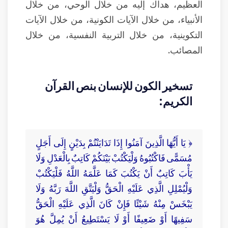
العظيم، هداك إليه من خلال الوحي، من خلال
الأنبياء، من خلال الآيات الكونية، من خلال الآيات
التكوينية، من خلال التربية النفسية، من خلال
المصائب.
تسخير الكون للإنسان بنص القرآن
الكريم:
﴿ يَا أَيُّهَا الَّذِينَ آمَنُوا إِذَا تَدَايَنْتُمْ بِدَيْنٍ إِلَى أَجَلٍ
مُسَمًّى فَاكْتُبُوهُ وَلْيَكْتُبْ بَيْنَكُمْ كَاتِبٌ بِالْعَدْلِ وَلَا
يَأْبَ كَاتِبٌ أَنْ يَكْتُبَ كَمَا عَلَّمَهُ اللَّهُ فَلْيَكْتُبْ
وَلْيُمْلِلِ الَّذِي عَلَيْهِ الْحَقُّ وَلْيَتَّقِ اللَّهَ رَبَّهُ وَلَا
يَبْخَسْ مِنْهُ شَيْئًا فَإِنْ كَانَ الَّذِي عَلَيْهِ الْحَقُّ
سَفِيهًا أَوْ ضَعِيفًا أَوْ لَا يَسْتَطِيعُ أَنْ يُمِلَّ هُوَ