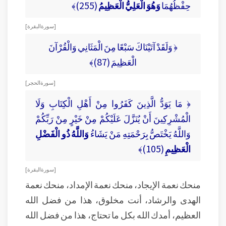
حِفْظُهُمَا
وَهُوَ الْعَلِيُّ الْعَظِيمُ
(255)﴾
[ سورة البقرة ]
﴿ وَلَقَدْ آتَيْنَاكَ سَبْعًا مِنَ الْمَثَانِي وَالْقُرْآنَ
الْعَظِيمَ (87)﴾
[ سورة الحجر ]
﴿ مَا يَوَدُّ الَّذِينَ كَفَرُوا مِنْ أَهْلِ الْكِتَابِ وَلَا
الْمُشْرِكِينَ أَنْ يُنَزَّلَ عَلَيْكُمْ مِنْ خَيْرٍ مِنْ رَبِّكُمْ
وَاللَّهُ يَخْتَصُّ بِرَحْمَتِهِ مَنْ يَشَاءُ
وَاللَّهُ ذُو الْفَضْلِ
الْعَظِيمِ
(105)﴾
[ سورة البقرة ]
منحك نعمة الإيجاد، منحك نعمة الإمداد، منحك نعمة
الهدى والرشاد، أنت مخلوق، هذا من فضل الله
العظيم، أمدك الله بكل ما تحتاج، هذا من فضل الله