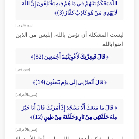
اللَّهَ يَحْكُمُ بَيْنَهُمْ فِي مَا هُمْ فِيهِ يَخْتَلِفُونَ إِنَّ اللَّهَ
لَا يَهْدِي مَنْ هُوَ كَاذِبٌ كَفَّارٌ (3)﴾
[ سورة الزمر ]
ليست المشكلة أن تؤمن بالله، إبليس من الذين
آمنوا بالله.
﴿
قَالَ فَبِعِزَّتِكَ
لَأُغْوِيَنَّهُمْ أَجْمَعِينَ (82)﴾
[ سورة ص ]
﴿ قَالَ أَنْظِرْنِي إِلَى يَوْمِ يُبْعَثُونَ (14)﴾
[ سورة الأعراف ]
﴿ قَالَ مَا مَنَعَكَ أَلَّا تَسْجُدَ إِذْ أَمَرْتُكَ قَالَ أَنَا خَيْرٌ
مِنْهُ
خَلَقْتَنِي مِنْ نَارٍ وَخَلَقْتَهُ مِنْ طِينٍ
(12)﴾
[ سورة الأعراف ]
ليست المشكلة أن تؤمن بالله، ما من أهل الأرض إلا