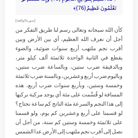
تَعْلَمُونَ عَظِيمٌ (76)﴾
[ سورة الواقعة ]
كأن الله سبحانه وتعالى رسم لنا طريق التفكر من
أجل أن نعرف الله العظيم، أي بين الأرض وبين
أقرب نجم ملتهب أربع سنوات ضوئية، والضوء
يقطع في الثانية الواحدة ثلاثمئة ألف كيلو متر،
وبالدقيقة ضرب ستين، وبالساعة ضرب ستين،
وباليوم ضرب أربع وعشرين، وبالسنة ضرب ثلاثمئة
وخمسة وستين، وبأربع سنوات ضرب أربع، هذه
المسافة لو قُسِّمت على مئة أي يوجد مركبة نركبها
إلى هذا النجم والسرعة مئة الناتج كم ساعة نحتاج؟
لو قسمنا على أربع وعشرين كم يوم، ولو قسمنا
على ثلاثمئة وخمسة وستين كم سنة، من أجل أن
نصل إلى أقرب نجم ملتهب إلى الأرض عدا الشمس