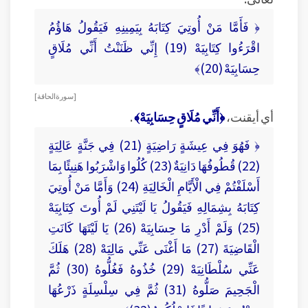
﴿ فَأَمَّا مَنْ أُوتِيَ كِتَابَهُ بِيَمِينِهِ فَيَقُولُ هَاؤُمُ
اقْرَءُوا كِتَابِيَهْ (19) إِنِّي ظَنَنْتُ أَنِّي مُلَاقٍ
حِسَابِيَهْ (20)﴾
[ سورة الحاقة ]
أي أيقنت،
﴿أَنِّي مُلَاقٍ حِسَابِيَهْ﴾
.
﴿ فَهُوَ فِي عِيشَةٍ رَاضِيَةٍ (21) فِي جَنَّةٍ عَالِيَةٍ
(22) قُطُوفُهَا دَانِيَةٌ (23) كُلُوا وَاشْرَبُوا هَنِيئًا بِمَا
أَسْلَفْتُمْ فِي الْأَيَّامِ الْخَالِيَةِ (24) وَأَمَّا مَنْ أُوتِيَ
كِتَابَهُ بِشِمَالِهِ فَيَقُولُ يَا لَيْتَنِي لَمْ أُوتَ كِتَابِيَهْ
(25) وَلَمْ أَدْرِ مَا حِسَابِيَهْ (26) يَا ‎لَيْتَهَا كَانَتِ
الْقَاضِيَةَ (27) مَا أَغْنَى عَنِّي مَالِيَهْ (28) هَلَكَ
عَنِّي سُلْطَانِيَهْ (29) خُذُوهُ فَغُلُّوهُ (30) ثُمَّ
الْجَحِيمَ صَلُّوهُ (31) ثُمَّ فِي سِلْسِلَةٍ ذَرْعُهَا