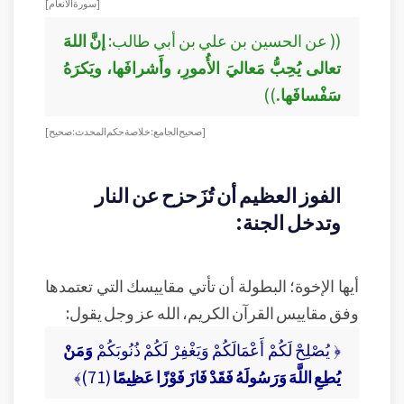
[ سورة الأنعام ]
(( عن الحسين بن علي بن أبي طالب:
إنَّ اللهَ
تعالى يُحِبُّ مَعاليَ الأُمورِ، وأَشرافَها، ويَكرَهُ
سَفْسافَها.
))
[ صحيح الجامع: خلاصة حكم المحدث: صحيح ]
الفوز العظيم أن تُزَحزح عن النار
وتدخل الجنة:
أيها الإخوة؛ البطولة أن تأتي مقاييسك التي تعتمدها
وفق مقاييس القرآن الكريم، الله عز وجل يقول:
﴿ يُصْلِحْ لَكُمْ أَعْمَالَكُمْ وَيَغْفِرْ لَكُمْ ذُنُوبَكُمْ
وَمَنْ
يُطِعِ اللَّهَ وَرَسُولَهُ فَقَدْ فَازَ فَوْزًا عَظِيمًا
(71)﴾