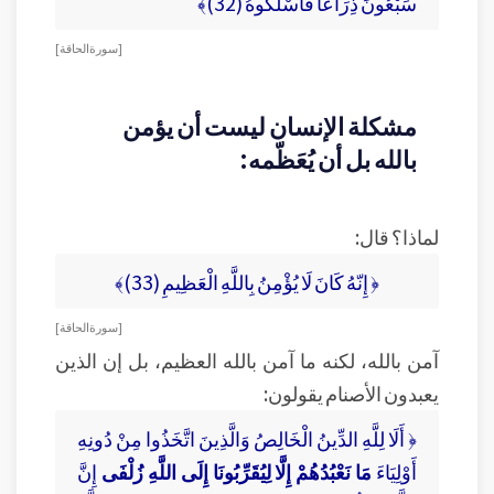
سَبْعُونَ ذِرَاعًا فَاسْلُكُوهُ (32)﴾
[ سورة الحاقة ]
مشكلة الإنسان ليست أن يؤمن
بالله بل أن يُعَظّمه:
لماذا؟ قال:
﴿ إِنّهُ كَانَ لَا يُؤْمِنُ بِاللَّهِ الْعَظِيمِ (33)﴾
[ سورة الحاقة ]
آمن بالله، لكنه ما آمن بالله العظيم، بل إن الذين
يعبدون الأصنام يقولون:
﴿ أَلَا لِلَّهِ الدِّينُ الْخَالِصُ وَالَّذِينَ اتَّخَذُوا مِنْ دُونِهِ
أَوْلِيَاءَ
مَا نَعْبُدُهُمْ إِلَّا لِيُقَرِّبُونَا إِلَى اللَّهِ زُلْفَى
إِنَّ