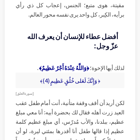
مقيتة، هوى متبع؛ الجنس، إعجاب كل ذي رأي
برأيه، الكِبر، كل واحد يرى نفسه محور العالم.
أفضل عطاء للإنسان أن يعرف الله
عزّ وجل:
لذلك أيها الإخوة؛
﴿وَاللَّهُ عِنْدَهُ أَجْرٌ عَظِيمٌ﴾
.
﴿ وَإِنَّكَ لَعَلى خُلُقٍ عَظِيمٍ (4)﴾
[ سورة العلق ]
لكن أريد أن أقف وقفة متأنية، أنت أمام طفل عقب
العيد زرت أهله فقال لك بحضرة أبيه: أنا معي مبلغ
عظيم، ببلدنا، والأب مُدرّس، أي مبلغ عظيم كلمة
عظيم إذا قالها طفل أنا أقدرها بمئتي ليرة، لو أن