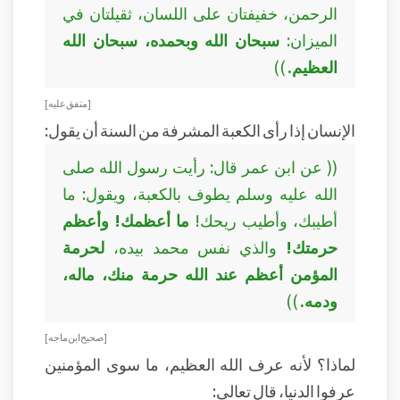
الرحمن، خفيفتان على اللسان، ثقيلتان في
الميزان:
سبحان الله وبحمده، سبحان الله
العظيم.
))
[ متفق عليه ]
الإنسان إذا رأى الكعبة المشرفة من السنة أن يقول:
(( عن ابن عمر قال: رأيت رسول الله صلى
الله عليه وسلم يطوف بالكعبة، ويقول: ما
أطيبك، وأطيب ريحك!
ما أعظمك! وأعظم
حرمتك!
والذي نفس محمد بيده،
لحرمة
المؤمن أعظم عند الله حرمة منك، ماله،
ودمه.
))
[ صحيح ابن ماجه ]
لماذا؟ لأنه عرف الله العظيم، ما سوى المؤمنين
عرفوا الدنيا، قال تعالى: