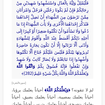
فَلْيُمْلِلْ وَلِيُّهُ بِالْعَدْلِ وَاسْتَشْهِدُوا شَهِيدَيْنِ مِنْ
رِجَالِكُمْ فَإِنْ لَمْ يَكُونَا رَجُلَيْنِ فَرَجُلٌ وَامْرَأَتَانِ
مِمَّنْ تَرْضَوْنَ مِنَ الشُّهَدَاءِ أَنْ تَضِلَّ إِحْدَاهُمَا
فَتُذَكِّرَ إِحْدَاهُمَا الْأُخْرَى وَلَا يَأْبَ الشُّهَدَاءُ إِذَا مَا
دُعُوا وَلَا تَسْأَمُوا أَنْ تَكْتُبُوهُ صَغِيرًا أَوْ كَبِيرًا إِلَى
أَجَلِهِ ذَلِكُمْ أَقْسَطُ عِنْدَ اللَّهِ وَأَقْوَمُ لِلشَّهَادَةِ
وَأَدْنَى أَلَّا تَرْتَابُوا إِلَّا أَنْ تَكُونَ تِجَارَةً حَاضِرَةً
تُدِيرُونَهَا بَيْنَكُمْ فَلَيْسَ عَلَيْكُمْ جُنَاحٌ أَلَّا تَكْتُبُوهَا
وَأَشْهِدُوا إِذَا تَبَايَعْتُمْ وَلَا يُضَارَّ كَاتِبٌ وَلَا شَهِيدٌ
وَإِنْ تَفْعَلُوا فَإِنَّهُ فُسُوقٌ بِكُمْ
وَاتَّقُوا اللَّهَ
وَيُعَلِّمُكُمُ اللَّهُ وَاللَّهُ بِكُلِّ شَيْءٍ عَلِيمٌ (282)﴾
[ سورة البقرة ]
لمَ لا تتقونه؟
﴿وَيُعَلِّمُكُمُ اللَّهُ﴾
أحياناً يعلمك برؤيا،
أحياناً يعلمك بمصيبة، أحياناً يعلمك بضيق، أحياناً
يعلمك بنصيحة، أحياناً يعلمك بدرس، أحياناً يعلمك