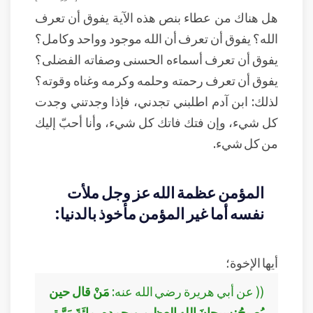
هل هناك من عطاء بنص هذه الآية يفوق أن تعرف
الله؟ يفوق أن تعرف أن الله موجود وواحد وكامل؟
يفوق أن تعرف أسماءه الحسنى وصفاته الفضلى؟
يفوق أن تعرف رحمته وحلمه وكرمه وغناه وقوته؟
لذلك: ابن آدم اطلبني تجدني، فإذا وجدتني وجدت
كل شيء، وإن فتك فاتك كل شيء، وأنا أحبّ إليك
من كل شيء.
المؤمن عظمة الله عز وجل ملأت
نفسه أما غير المؤمن مأخوذ بالدنيا:
أيها الإخوة؛
(( عن أبي هريرة رضي الله عنه:
مَنْ قال حين
يُصبحُ: سبحانَ الله العظيم وبحمدِهِ، مِائَةَ مَرَّةٍ،