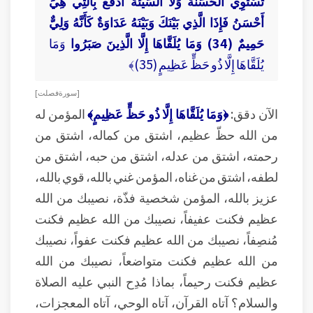
تَسْتَوِي الْحَسَنَةُ وَلَا السَّيِّئَةُ ادْفَعْ بِالَّتِي هِيَ
أَحْسَنُ فَإِذَا الَّذِي بَيْنَكَ وَبَيْنَهُ عَدَاوَةٌ كَأَنَّهُ وَلِيٌّ
حَمِيمٌ (34) وَمَا يُلَقَّاهَا إِلَّا الَّذِينَ صَبَرُوا
وَمَا
يُلَقَّاهَا إِلَّا ذُو حَظٍّ عَظِيمٍ (35)﴾
[ سورة فصلت ]
الآن دقق:
﴿وَمَا يُلَقَّاهَا إِلَّا ذُو حَظٍّ عَظِيمٍ﴾
المؤمن له
من الله حظّ عظيم، اشتق من كماله، اشتق من
رحمته، اشتق من عدله، اشتق من حبه، اشتق من
لطفه، اشتق من غناه، المؤمن غني بالله، قوي بالله،
عزيز بالله، المؤمن شخصية فذّة، نصيبك من الله
عظيم فكنت عفيفاً، نصيبك من الله عظيم فكنت
مُنصِفاً، نصيبك من الله عظيم فكنت عفواً، نصيبك
من الله عظيم فكنت متواضعاً، نصيبك من الله
عظيم فكنت رحيماً، بماذا مُدِح النبي عليه الصلاة
والسلام؟ آتاه القرآن، آتاه الوحي، آتاه المعجزات،