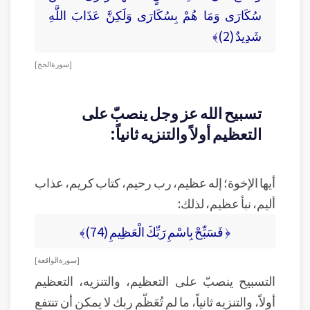
سُكَارَى وَمَا هُمْ بِسُكَارَى وَلَكِنَّ عَذَابَ اللَّهِ
شَدِيدٌ (2)﴾
[ سورة الحج ]
تسبيح الله عز وجل ينصبّ على
التعظيم أولاً والتنزيه ثانياً:
أيها الإخوة؛ إله عظيم، رب رحيم، كتاب كريم، عذاب
أليم، نبأ عظيم، لذلك:
﴿ فَسَبِّحْ بِاسْمِ رَبِّكَ الْعَظِيمِ (74)﴾
[ سورة الواقعة ]
التسبيح ينصبّ على التعظيم، والتنزيه، التعظيم
أولاً، والتنزيه ثانياً، ما لم تُعَظّم ربك لا يمكن أن تنتفع