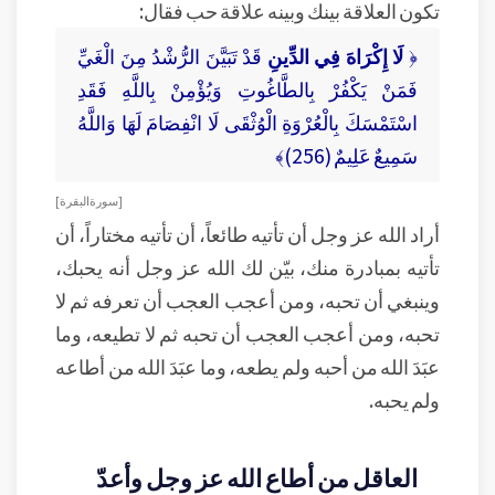
تكون العلاقة بينك وبينه علاقة حب فقال:
﴿
لَا إِكْرَاهَ فِي الدِّينِ
قَدْ تَبَيَّنَ الرُّشْدُ مِنَ الْغَيِّ
فَمَنْ يَكْفُرْ بِالطَّاغُوتِ وَيُؤْمِنْ بِاللَّهِ فَقَدِ
اسْتَمْسَكَ بِالْعُرْوَةِ الْوُثْقَى لَا انْفِصَامَ لَهَا وَاللَّهُ
سَمِيعٌ عَلِيمٌ (256)﴾
[ سورة البقرة ]
أراد الله عز وجل أن تأتيه طائعاً، أن تأتيه مختاراً، أن
تأتيه بمبادرة منك، بيّن لك الله عز وجل أنه يحبك،
وينبغي أن تحبه، ومن أعجب العجب أن تعرفه ثم لا
تحبه، ومن أعجب العجب أن تحبه ثم لا تطيعه، وما
عبَدَ الله من أحبه ولم يطعه، وما عبَدَ الله من أطاعه
ولم يحبه.
العاقل من أطاع الله عز وجل وأعدّ