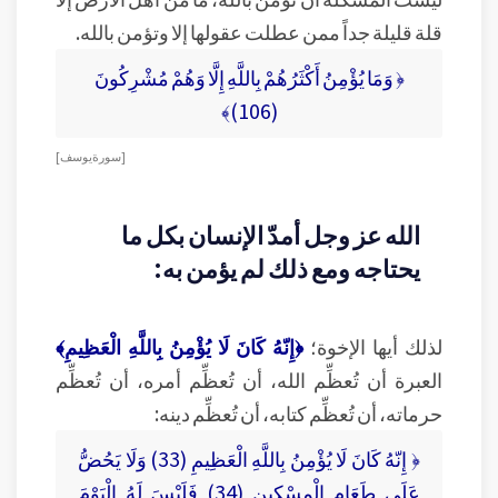
قلة قليلة جداً ممن عطلت عقولها إلا وتؤمن بالله.
﴿ وَمَا يُؤْمِنُ أَكْثَرُهُمْ بِاللَّهِ إِلَّا وَهُمْ مُشْرِكُونَ
(106)﴾
[ سورة يوسف ]
الله عز وجل أمدّ الإنسان بكل ما
يحتاجه ومع ذلك لم يؤمن به:
لذلك أيها الإخوة؛
﴿إِنّهُ كَانَ لَا يُؤْمِنُ بِاللَّهِ الْعَظِيمِ﴾
العبرة أن تُعظِّم الله، أن تُعظِّم أمره، أن تُعظِّم
حرماته، أن تُعظِّم كتابه، أن تُعظِّم دينه:
﴿ إِنّهُ كَانَ لَا يُؤْمِنُ بِاللَّهِ الْعَظِيمِ (33) وَلَا يَحُضُّ
عَلَى طَعَامِ الْمِسْكِينِ (34) فَلَيْسَ لَهُ الْيَوْمَ