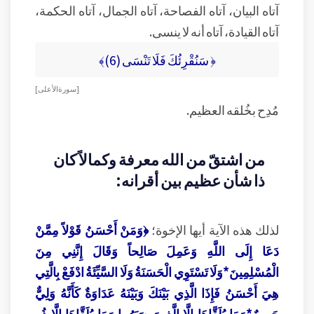
آتاه البيان، آتاه الفصاحة، آتاه الجمال، آتاه الحكمة،
آتاه القيادة، آتاه أنه لا ينسى.
﴿ سَنُقْرِئُكَ فَلَا تَنْسَى (6)﴾
[ سورة الأعلى ]
مُدِح بخُلقه العظيم.
من اشتقّ من الله معرفة وكمالاً كان
ذا شأن عظيم بين أقرانه:
لذلك هذه الآية أيها الإخوة؛
﴿وَمَنْ أَحْسَنُ قَوْلاً مِمَّنْ
دَعَا إِلَى اللَّهِ وَعَمِلَ صَالِحاً وَقَالَ إِنَّنِي مِنَ
الْمُسْلِمِينَ*وَلَا تَسْتَوِي الْحَسَنَةُ وَلَا السَّيِّئَةُ ادْفَعْ بِالَّتِي
هِيَ أَحْسَنُ فَإِذَا الَّذِي بَيْنَكَ وَبَيْنَهُ عَدَاوَةٌ كَأَنَّهُ وَلِيٌّ
حَمِيمٌ*وَمَا يُلَقَّاهَا إِلَّا الَّذِينَ صَبَرُوا وَمَا يُلَقَّاهَا إِلَّا ذُو