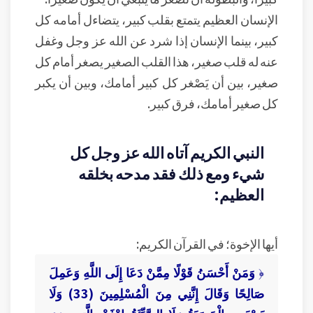
الإنسان العظيم يتمتع بقلب كبير، يتضاءل أمامه كل
كبير، بينما الإنسان إذا شرد عن الله عز وجل وغفل
عنه له قلب صغير، هذا القلب الصغير يصغر أمام كل
صغير، بين أن يَصْغر كل كبير أمامك، وبين أن يكبر
كل صغير أمامك، فرق كبير.
النبي الكريم آتاه الله عز وجل كل
شيء ومع ذلك فقد مدحه بخلقه
العظيم:
أيها الإخوة؛ في القرآن الكريم:
﴿
وَمَنْ أَحْسَنُ قَوْلًا مِمَّنْ دَعَا إِلَى اللَّهِ وَعَمِلَ
صَالِحًا وَقَالَ إِنَّنِي مِنَ الْمُسْلِمِينَ (33) وَلَا