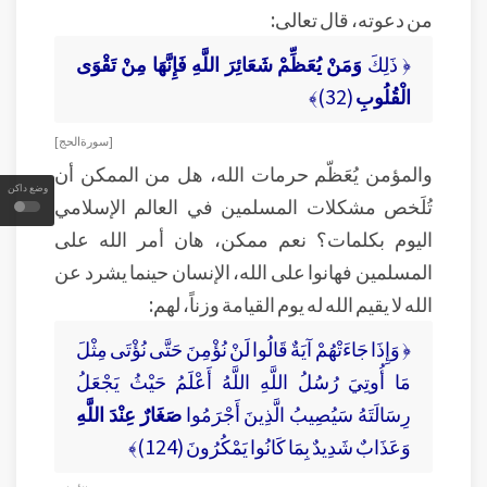
من دعوته، قال تعالى:
﴿ ذَلِكَ
وَمَنْ يُعَظِّمْ شَعَائِرَ اللَّهِ فَإِنَّهَا مِنْ تَقْوَى
الْقُلُوبِ
(32)﴾
[ سورة الحج ]
والمؤمن يُعَظّم حرمات الله، هل من الممكن أن
وضع داكن
تُلَخص مشكلات المسلمين في العالم الإسلامي
اليوم بكلمات؟ نعم ممكن، هان أمر الله على
المسلمين فهانوا على الله، الإنسان حينما يشرد عن
الله لا يقيم الله له يوم القيامة وزناً، لهم:
﴿ وَإِذَا جَاءَتْهُمْ آيَةٌ قَالُوا لَنْ نُؤْمِنَ حَتَّى نُؤْتَى مِثْلَ
مَا أُوتِيَ رُسُلُ اللَّهِ اللَّهُ أَعْلَمُ حَيْثُ يَجْعَلُ
رِسَالَتَهُ سَيُصِيبُ الَّذِينَ أَجْرَمُوا
صَغَارٌ عِنْدَ اللَّهِ
وَعَذَابٌ شَدِيدٌ بِمَا كَانُوا يَمْكُرُونَ (124)﴾