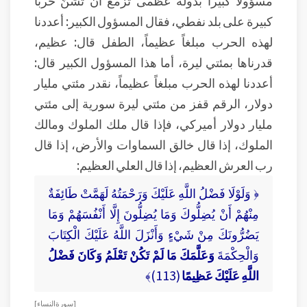
مسؤولاً كبيراً بدولة عظمى تزمع أن تشُنّ حرباً
كبيرة على بلد نفطي، فقال المسؤول الكبير: أعددنا
لهذه الحرب مبلغاً عظيماً، الطفل قال: عظيم،
قدرناها بمئتي ليرة، أما هذا المسؤول الكبير قال:
أعددنا لهذه الحرب مبلغاً عظيماً، نقدر مئتي مليار
دولار، الرقم قفز من مئتي ليرة سورية إلى مئتي
مليار دولار أميركي، فإذا قال ملك الملوك ومالك
الملوك، إذا قال خالق السماوات والأرض، إذا قال
رب العرش العظيم، إذا قال العلي العظيم:
﴿ وَلَوْلَا فَضْلُ اللَّهِ عَلَيْكَ وَرَحْمَتُهُ لَهَمَّتْ طَائِفَةٌ
مِنْهُمْ أَنْ يُضِلُّوكَ وَمَا يُضِلُّونَ إِلَّا أَنْفُسَهُمْ وَمَا
يَضُرُّونَكَ مِنْ شَيْءٍ وَأَنْزَلَ اللَّهُ عَلَيْكَ الْكِتَابَ
وَالْحِكْمَةَ
وَعَلَّمَكَ مَا لَمْ تَكُنْ تَعْلَمُ وَكَانَ فَضْلُ
اللَّهِ عَلَيْكَ عَظِيمًا
(113)﴾
[ سورة النساء ]