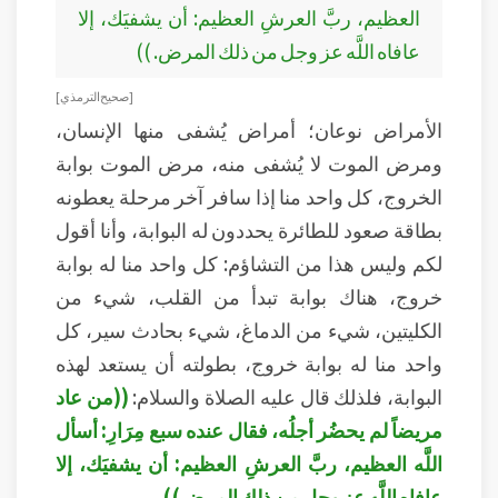
العظيم، ربَّ العرشِ العظيم: أن يشفيَك، إلا
عافاه اللَّه عز وجل من ذلك المرض. ))
[ صحيح الترمذي ]
الأمراض نوعان؛ أمراض يُشفى منها الإنسان،
ومرض الموت لا يُشفى منه، مرض الموت بوابة
الخروج، كل واحد منا إذا سافر آخر مرحلة يعطونه
بطاقة صعود للطائرة يحددون له البوابة، وأنا أقول
لكم وليس هذا من التشاؤم: كل واحد منا له بوابة
خروج، هناك بوابة تبدأ من القلب، شيء من
الكليتين، شيء من الدماغ، شيء بحادث سير، كل
واحد منا له بوابة خروج، بطولته أن يستعد لهذه
البوابة، فلذلك قال عليه الصلاة والسلام:
((من عاد
مريضاً لم يحضُر أجلُه، فقال عنده سبع مِرَارِ: أسأل
اللَّه العظيم، ربَّ العرشِ العظيم: أن يشفيَك، إلا
عافاه اللَّه عز وجل من ذلك المرض))
.