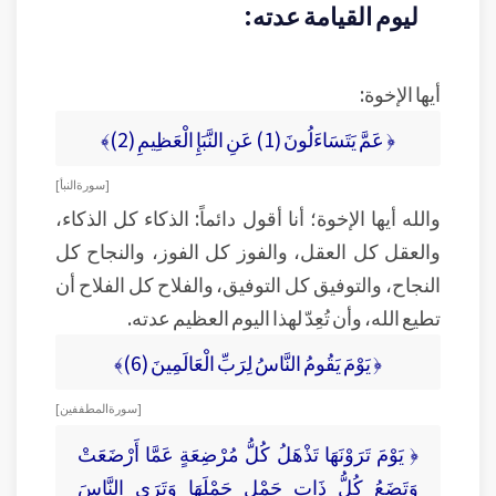
ليوم القيامة عدته:
أيها الإخوة:
﴿ عَمَّ يَتَسَاءَلُونَ (1) عَنِ النَّبَإِ الْعَظِيمِ (2)﴾
[ سورة النبأ ]
والله أيها الإخوة؛ أنا أقول دائماً: الذكاء كل الذكاء،
والعقل كل العقل، والفوز كل الفوز، والنجاح كل
النجاح، والتوفيق كل التوفيق، والفلاح كل الفلاح أن
تطيع الله، وأن تُعِدّ لهذا اليوم العظيم عدته.
﴿ يَوْمَ يَقُومُ النَّاسُ لِرَبِّ الْعَالَمِينَ (6)﴾
[ سورة المطففين ]
﴿ يَوْمَ تَرَوْنَهَا تَذْهَلُ كُلُّ مُرْضِعَةٍ عَمَّا أَرْضَعَتْ
وَتَضَعُ كُلُّ ذَاتِ حَمْلٍ حَمْلَهَا وَتَرَى النَّاسَ