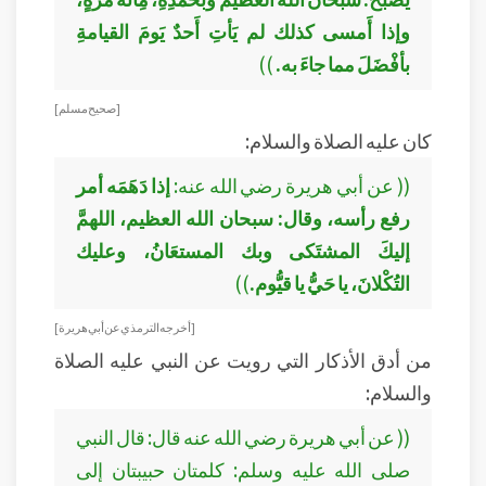
وإذا أَمسى كذلك لم يَأتِ أَحدٌ يَومَ القيامةِ
بأفْضَلَ مما جاءَ به.
))
[ صحيح مسلم ]
كان عليه الصلاة والسلام:
(( عن أبي هريرة رضي الله عنه:
إذا دَهَمَه أمر
رفع رأسه، وقال: سبحان الله العظيم، اللهمَّ
إليكَ المشتَكى وبك المستعَانُ، وعليك
التُكْلانَ، يا حَيُّ يا قيُّوم.
))
[ أخرجه الترمذي عن أبي هريرة ]
من أدق الأذكار التي رويت عن النبي عليه الصلاة
والسلام:
(( عن أبي هريرة رضي الله عنه قال: قال النبي
صلى الله عليه وسلم: كلمتان حبيبتان إلى