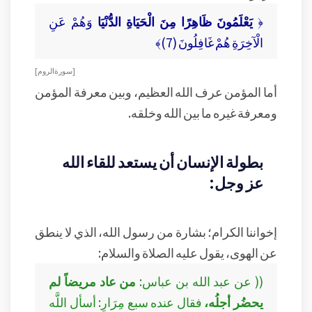
﴿
يَعْلَمُونَ ظَاهِرًا مِنَ الْحَيَاةِ الدُّنْيَا
وَهُمْ عَنِ
الْآخِرَةِ هُمْ غَافِلُونَ (7)﴾
[ سورة الروم ]
أما المؤمن عرف الله العظيم، وبين معرفة المؤمن
ومعرفة غيره ما بين الله وخلقه.
بطولة الإنسان أن يستعد للقاء الله
عز وجل:
إخواننا الكرام؛ بشارة من رسول الله، الذي لا ينطق
عن الهوى، يقول عليه الصلاة والسلام:
(( عن عبد الله بن عباس:
من عاد مريضاً لم
يحضُر أجلُه،
فقال عنده سبع مِرَارِ: أسأل اللَّه