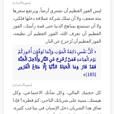
[ سورة الأحزاب ]
ليس الفوز العظيم أن تشتري أرضاً، ويرتفع سعرها
مئة ضعف، ولا أن تملك شركة عملاقة دخلها فلكي،
ولا أن تستمتع بمباهج الدنيا حتى قمة رأسك، الفوز
العظيم أن تعرف الله، الفوز العظيم أن تطيعه،
الفوز العظيم أن تُزَحزح عن النار.
﴿ كُلُّ نَفْسٍ ذَائِقَةُ الْمَوْتِ وَإِنَّمَا تُوَفَّوْنَ أُجُورَكُمْ
يَوْمَ الْقِيَامَةِ
فَمَنْ زُحْزِحَ عَنِ النَّارِ وَأُدْخِلَ الْجَنَّةَ
فَقَدْ فَازَ وَمَا الْحَيَاةُ الدُّنْيَا إِلَّا مَتَاعُ الْغُرُورِ
(185)﴾
[ سورة آل عمران ]
كل حجمك المالي، وكل شأنك الاجتماعي، وكل
هيمنتك، مبنية على شريانك التاجي، كم قطره؟ فإذا
ضاق هذا الشريان دخل الإنسان في متاعب كثيرة،