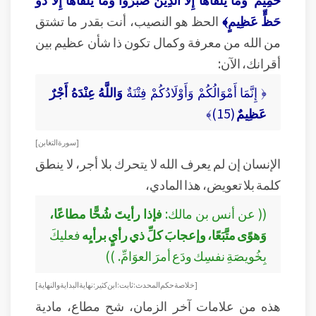
حَظٍّ عَظِيمٍ﴾
الحظ هو النصيب، أنت بقدر ما تشتق
من الله من معرفة وكمال تكون ذا شأن عظيم بين
أقرانك، الآن:
﴿ إِنَّمَا أَمْوَالُكُمْ وَأَوْلَادُكُمْ فِتْنَةٌ
وَاللَّهُ عِنْدَهُ أَجْرٌ
عَظِيمٌ
(15)﴾
[ سورة التغابن ]
الإنسان إن لم يعرف الله لا يتحرك بلا أجر، لا ينطق
كلمة بلا تعويض، هذا المادي،
(( عن أنس بن مالك:
فإذا رأيتَ شُحًّا مطاعًا،
وَهوًى متَّبَعًا، وإعجابَ كلِّ ذي رأيٍ برأيِه
فعليكَ
بِخُويصَةِ نفسِك ودَع أمرَ العوَامِّ. ))
[ خلاصة حكم المحدث: ثابت: ابن كثير: نهاية البداية والنهاية ]
هذه من علامات آخر الزمان، شح مطاع، مادية