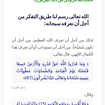
الله تعالى رسم لنا طريق التفكر من
أجل أن نعرفه سبحانه:
لذلك من أجل أن تعرف الله العظيم، من أجل أن
تكون مُسَبّحاً، من أجل أن تستوعب أو أن تعرف هذا
الكمال الإلهي، قال تعالى:
﴿ وَمَا قَدَرُوا اللَّهَ حَقَّ قَدْرِهِ وَالْأَرْضُ جَمِيعًا
قَبْضَتُهُ يَوْمَ الْقِيَامَةِ وَالسَّماوَاتُ مَطْوِيَّاتٌ
بِيَمِينِهِ سُبْحَانَهُ وَتَعَالَى عَمَّا يُشْرِكُونَ (67)﴾
[ سورة الزمر ]
وقال:
﴿ فَلَا أُقْسِمُ بِمَوَاقِعِ النُّجُومِ (75) وَإِنَّهُ لَقَسَمٌ لَوْ