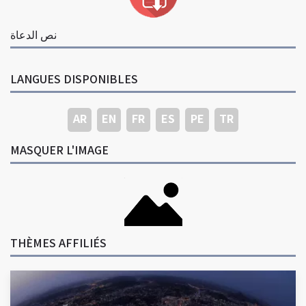
نص الدعاة
LANGUES DISPONIBLES
AR
EN
FR
ES
PE
TR
MASQUER L'IMAGE
THÈMES AFFILIÉS